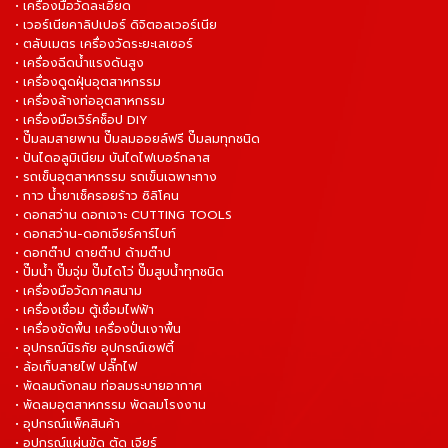
• เครื่องมือวัดละเอียด
• เวอร์เนียคาลิปเปอร์ ดิจิตอลเวอร์เนีย
• ตลับเมตร เครื่องวัดระยะเลเซอร์
• เครื่องฉีดน้ำแรงดันสูง
• เครื่องดูดฝุ่นอุตสาหกรรม
• เครื่องล้างท่ออุตสาหกรรม
• เครื่องมือเวิร์คช็อป DIY
• ปั๊มลมสายพาน ปั๊มลมออยล์ฟรี ปั๊มลมทุกชนิด
• ปันไดอลูมิเนียม บันไดไฟเบอร์กลาส
• รถเข็นอุตสาหกรรม รถเข็นเฉพาะทาง
• กาว น้ำยาเช็ครอยร้าว ซิลิโคน
• ดอกสว่าน ดอกเจาะ CUTTING TOOLS
• ดอกสว่าน-ดอกเจียร์คาร์ไบท์
• ดอกต๊าป ดายต๊าป ด้ามต๊าป
• ปั๊มน้ำ ปั๊มจุ่ม ปั๊มไดโว่ ปั๊มสูบน้ำทุกชนิด
• เครื่องมือวัดภาคสนาม
• เครื่องเชื่อม ตู้เชื่อมไฟฟ้า
• เครื่องขัดพื้น เครื่องปั่นเงาพื้น
• อุปกรณ์นิรภัย อุปกรณ์เซฟตี้
• ล้อเก็บสายไฟ ปลั๊กไฟ
• พัดลมถังกลม ท่อลมระบายอากาศ
• พัดลมอุตสาหกรรม พัดลมโรงงาน
• อุปกรณ์แพ็คสินค้า
• อุปกรณ์แผ่นขัด ตัด เจียร์