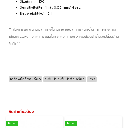
Size(mm) : 150
Sensitivity(Per 1m) : 0.02 mm/ 4sec
Net weight(kg) : 2.1
** สินค้าจริงอาจแตกต่างจากภาพในหน้าจอ เนื่องจากการจัดแสงในการถ่ายภาพ การ
แสดงผลของหน้าจอ และการผลิตในแต่ละล็อต ทางบริษัทฯขอสงวนสิทธิ์ไม่รับเปลี่ยน/คืน
สินค้า **
เครื่องมือวัดละเอียด
ระดับน้ำ ระดับน้ำตั้งเครื่อง
RSK
สินค้าเกี่ยวข้อง
New
New