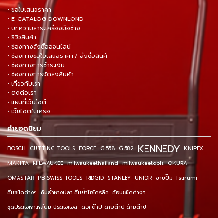
• ขอใบเสนอราคา
• E-CATALOG DOWNLOND
• บทความสาระเครื่องมือช่าง
• รีวิวสินค้า
• ช่องทางสั่งซื้อออนไลน์
• ช่องทางขอใบเสนอราคา / สั่งซื้อสินค้า
• ช่องทางการชำระเงิน
• ช่องทางการจัดส่งสินค้า
• เกี่ยวกับเรา
• ติดต่อเรา
• แผนที่เว็บไซต์
• เว็บไซต์ในเครือ
คำยอดนิยม
KENNEDY
BOSCH
CUTTING TOOLS
FORCE
G.558
G.582
KNIPEX
MAKITA
MILWAUKEE
milwaukeethailand
milwaukeetools
OKURA
OMASTAR
PB SWISS TOOLS
RIDGID
STANLEY
UNIOR
ขายปั๊ม Tsurumi
คีมชนิดต่างๆ
คีมย้ำหางปลา คีมย้ำไฮโดรลิค
ค้อนชนิดต่างๆ
ชุดประแจหกเหลี่ยม ประแจแอล
ดอกต๊าป ดายต๊าป ด้ามต๊าป