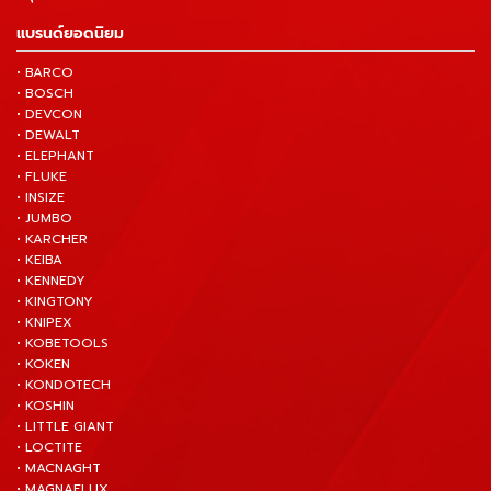
แบรนด์ยอดนิยม
• BARCO
• BOSCH
• DEVCON
• DEWALT
• ELEPHANT
• FLUKE
• INSIZE
• JUMBO
• KARCHER
• KEIBA
• KENNEDY
• KINGTONY
• KNIPEX
• KOBETOOLS
• KOKEN
• KONDOTECH
• KOSHIN
• LITTLE GIANT
• LOCTITE
• MACNAGHT
• MAGNAFLUX