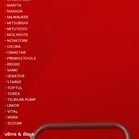
• MAKITA
• MASADA
• MILWAUKEE
• MITSUBISHI
• MITUTOYO
• MOLYKOTE
• NOVATORK
• OKURA
• OMASTAR
• PBSWISSTOOLS
• RIDGID
• SANKI
• SENATOR
• STARKE
• TOPTUL
• TOREX
• TSURUMI PUMP
• UNIOR
• VITAL
• WERA
• ZUZUMI
บริการ & ข้อมูล