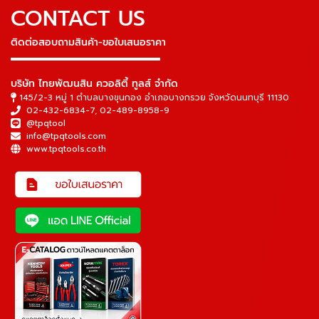
CONTACT US
ติดต่อสอบถามสินค้า-ขอใบเสนอราคา
▬▬▬▬▬▬▬▬▬▬▬▬▬▬▬
บริษัท ไทยพัฒนสิน ควอลิตี้ ทูลส์ จำกัด
145/2-3 หมู่ 1 ตำบลบางขุนกอง อำเภอบางกรวย จังหวัดนนทบุรี 11130
02-432-6834-7
,
02-489-8958-9
@tpqtool
info@tpqtools.com
www.tpqtools.co.th