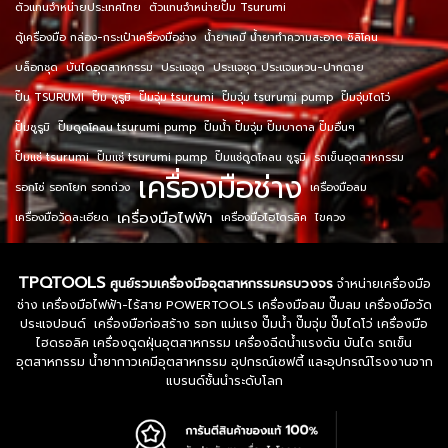
ตัวแทนจำหน่ายประเทศไทย
ตัวแทนจำหน่ายปั๊ม Tsurumi
ตู้เครื่องมือ กล่อง-กระเป๋าเครื่องมือช่าง
น้ำยาเคมี น้ำยาทำความสะอาด ซิลิโคน
บล็อกชุด
บันไดอุตสาหกรรม
ประแจชุด
ประแจชุด ประแจแหวน-ปากตาย
ปั๊ม TSURUMI
ปั๊ม ซูรูมิ
ปั๊มจุ่ม tsurumi
ปั๊มจุ่ม tsurumi pump
ปั๊มจุ่มไดโว่
ปั๊มซูรูมิ
ปั๊มดูดโคลน tsurumi pump
ปั๊มน้ำ ปั๊มจุ่ม ปั๊มบาดาล ปั๊มอื่นๆ
ปั๊มแช่ tsurumi
ปั๊มแช่ tsurumi pump
ปั๊มแช่ดูดโคลน ซูรูมิ
รถเข็นอุตสาหกรรม
เครื่องมือช่าง
รอกโซ่ รอกโยก รอกถ่วง
เครื่องมือลม
เครื่องมือไฟฟ้า
เครื่องมือวัดละเอียด
เครื่องมือไฮโดรลิค
ไขควง
TPQTOOLS
ศูนย์รวมเครื่องมืออุตสาหกรรมครบวงจร
จำหน่ายเครื่องมือ
ช่าง เครื่องมือไฟฟ้า-ไร้สาย POWERTOOLS เครื่องมือลม ปั๊มลม เครื่องมือวัด
ประแจปอนด์ เครื่องมือก่อสร้าง รอก แม่แรง ปั๊มน้ำ ปั๊มจุ่ม ปั๊มไดโว่ เครื่องมือ
ไฮดรอลิค เครื่องดูดฝุ่นอุตสาหกรรม เครื่องฉีดน้ำแรงดัน บันได รถเข็น
อุตสาหกรรม น้ำยากาวเคมีอุตสาหกรรม อุปกรณ์เซฟตี้ และอุปกรณ์โรงงานจาก
แบรนด์ชั้นนำระดับโลก