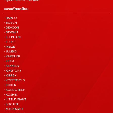
แบรนด์ยอดนิยม
• BARCO
• BOSCH
• DEVCON
• DEWALT
• ELEPHANT
• FLUKE
• INSIZE
• JUMBO
• KARCHER
• KEIBA
• KENNEDY
• KINGTONY
• KNIPEX
• KOBETOOLS
• KOKEN
• KONDOTECH
• KOSHIN
• LITTLE GIANT
• LOCTITE
• MACNAGHT