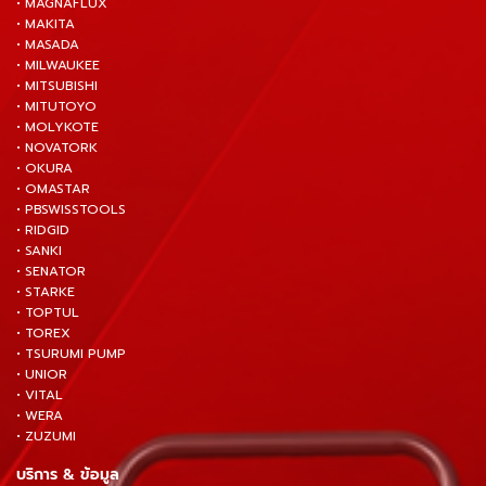
• MAGNAFLUX
• MAKITA
• MASADA
• MILWAUKEE
• MITSUBISHI
• MITUTOYO
• MOLYKOTE
• NOVATORK
• OKURA
• OMASTAR
• PBSWISSTOOLS
• RIDGID
• SANKI
• SENATOR
• STARKE
• TOPTUL
• TOREX
• TSURUMI PUMP
• UNIOR
• VITAL
• WERA
• ZUZUMI
บริการ & ข้อมูล