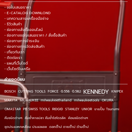
• ขอใบเสนอราคา
• E-CATALOG DOWNLOND
• บทความสาระเครื่องมือช่าง
• รีวิวสินค้า
• ช่องทางสั่งซื้อออนไลน์
• ช่องทางขอใบเสนอราคา / สั่งซื้อสินค้า
• ช่องทางการชำระเงิน
• ช่องทางการจัดส่งสินค้า
• เกี่ยวกับเรา
• ติดต่อเรา
• แผนที่เว็บไซต์
• เว็บไซต์ในเครือ
คำยอดนิยม
KENNEDY
BOSCH
CUTTING TOOLS
FORCE
G.558
G.582
KNIPEX
MAKITA
MILWAUKEE
milwaukeethailand
milwaukeetools
OKURA
OMASTAR
PB SWISS TOOLS
RIDGID
STANLEY
UNIOR
ขายปั๊ม Tsurumi
คีมชนิดต่างๆ
คีมย้ำหางปลา คีมย้ำไฮโดรลิค
ค้อนชนิดต่างๆ
ชุดประแจหกเหลี่ยม ประแจแอล
ดอกต๊าป ดายต๊าป ด้ามต๊าป