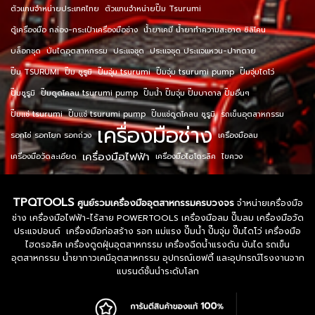
ตัวแทนจำหน่ายประเทศไทย
ตัวแทนจำหน่ายปั๊ม Tsurumi
ตู้เครื่องมือ กล่อง-กระเป๋าเครื่องมือช่าง
น้ำยาเคมี น้ำยาทำความสะอาด ซิลิโคน
บล็อกชุด
บันไดอุตสาหกรรม
ประแจชุด
ประแจชุด ประแจแหวน-ปากตาย
ปั๊ม TSURUMI
ปั๊ม ซูรูมิ
ปั๊มจุ่ม tsurumi
ปั๊มจุ่ม tsurumi pump
ปั๊มจุ่มไดโว่
ปั๊มซูรูมิ
ปั๊มดูดโคลน tsurumi pump
ปั๊มน้ำ ปั๊มจุ่ม ปั๊มบาดาล ปั๊มอื่นๆ
ปั๊มแช่ tsurumi
ปั๊มแช่ tsurumi pump
ปั๊มแช่ดูดโคลน ซูรูมิ
รถเข็นอุตสาหกรรม
เครื่องมือช่าง
รอกโซ่ รอกโยก รอกถ่วง
เครื่องมือลม
เครื่องมือไฟฟ้า
เครื่องมือวัดละเอียด
เครื่องมือไฮโดรลิค
ไขควง
TPQTOOLS
ศูนย์รวมเครื่องมืออุตสาหกรรมครบวงจร
จำหน่ายเครื่องมือ
ช่าง เครื่องมือไฟฟ้า-ไร้สาย POWERTOOLS เครื่องมือลม ปั๊มลม เครื่องมือวัด
ประแจปอนด์ เครื่องมือก่อสร้าง รอก แม่แรง ปั๊มน้ำ ปั๊มจุ่ม ปั๊มไดโว่ เครื่องมือ
ไฮดรอลิค เครื่องดูดฝุ่นอุตสาหกรรม เครื่องฉีดน้ำแรงดัน บันได รถเข็น
อุตสาหกรรม น้ำยากาวเคมีอุตสาหกรรม อุปกรณ์เซฟตี้ และอุปกรณ์โรงงานจาก
แบรนด์ชั้นนำระดับโลก