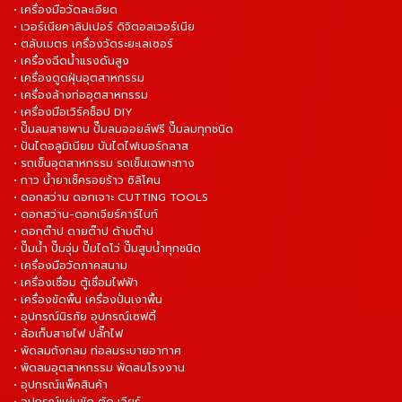
• เครื่องมือวัดละเอียด
• เวอร์เนียคาลิปเปอร์ ดิจิตอลเวอร์เนีย
• ตลับเมตร เครื่องวัดระยะเลเซอร์
• เครื่องฉีดน้ำแรงดันสูง
• เครื่องดูดฝุ่นอุตสาหกรรม
• เครื่องล้างท่ออุตสาหกรรม
• เครื่องมือเวิร์คช็อป DIY
• ปั๊มลมสายพาน ปั๊มลมออยล์ฟรี ปั๊มลมทุกชนิด
• ปันไดอลูมิเนียม บันไดไฟเบอร์กลาส
• รถเข็นอุตสาหกรรม รถเข็นเฉพาะทาง
• กาว น้ำยาเช็ครอยร้าว ซิลิโคน
• ดอกสว่าน ดอกเจาะ CUTTING TOOLS
• ดอกสว่าน-ดอกเจียร์คาร์ไบท์
• ดอกต๊าป ดายต๊าป ด้ามต๊าป
• ปั๊มน้ำ ปั๊มจุ่ม ปั๊มไดโว่ ปั๊มสูบน้ำทุกชนิด
• เครื่องมือวัดภาคสนาม
• เครื่องเชื่อม ตู้เชื่อมไฟฟ้า
• เครื่องขัดพื้น เครื่องปั่นเงาพื้น
• อุปกรณ์นิรภัย อุปกรณ์เซฟตี้
• ล้อเก็บสายไฟ ปลั๊กไฟ
• พัดลมถังกลม ท่อลมระบายอากาศ
• พัดลมอุตสาหกรรม พัดลมโรงงาน
• อุปกรณ์แพ็คสินค้า
• อุปกรณ์แผ่นขัด ตัด เจียร์