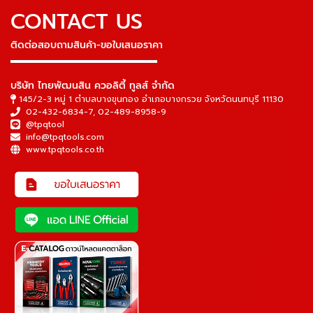
CONTACT US
ติดต่อสอบถามสินค้า-ขอใบเสนอราคา
▬▬▬▬▬▬▬▬▬▬▬▬▬▬▬
บริษัท ไทยพัฒนสิน ควอลิตี้ ทูลส์ จำกัด
145/2-3 หมู่ 1 ตำบลบางขุนกอง อำเภอบางกรวย จังหวัดนนทบุรี 11130
02-432-6834-7
,
02-489-8958-9
@tpqtool
info@tpqtools.com
www.tpqtools.co.th