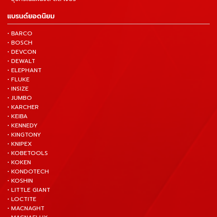
แบรนด์ยอดนิยม
• BARCO
• BOSCH
• DEVCON
• DEWALT
• ELEPHANT
• FLUKE
• INSIZE
• JUMBO
• KARCHER
• KEIBA
• KENNEDY
• KINGTONY
• KNIPEX
• KOBETOOLS
• KOKEN
• KONDOTECH
• KOSHIN
• LITTLE GIANT
• LOCTITE
• MACNAGHT