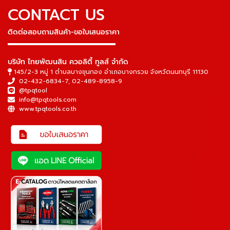
CONTACT US
ติดต่อสอบถามสินค้า-ขอใบเสนอราคา
▬▬▬▬▬▬▬▬▬▬▬▬▬▬▬
บริษัท ไทยพัฒนสิน ควอลิตี้ ทูลส์ จำกัด
145/2-3 หมู่ 1 ตำบลบางขุนกอง อำเภอบางกรวย จังหวัดนนทบุรี 11130
02-432-6834-7
,
02-489-8958-9
@tpqtool
info@tpqtools.com
www.tpqtools.co.th