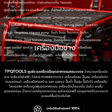
ตัวแทนจำหน่ายประเทศไทย
ตัวแทนจำหน่ายปั๊ม Tsurumi
ตู้เครื่องมือ กล่อง-กระเป๋าเครื่องมือช่าง
น้ำยาเคมี น้ำยาทำความสะอาด ซิลิโคน
บล็อกชุด
บันไดอุตสาหกรรม
ประแจชุด
ประแจชุด ประแจแหวน-ปากตาย
ปั๊ม TSURUMI
ปั๊ม ซูรูมิ
ปั๊มจุ่ม tsurumi
ปั๊มจุ่ม tsurumi pump
ปั๊มจุ่มไดโว่
ปั๊มซูรูมิ
ปั๊มดูดโคลน tsurumi pump
ปั๊มน้ำ ปั๊มจุ่ม ปั๊มบาดาล ปั๊มอื่นๆ
ปั๊มแช่ tsurumi
ปั๊มแช่ tsurumi pump
ปั๊มแช่ดูดโคลน ซูรูมิ
รถเข็นอุตสาหกรรม
เครื่องมือช่าง
รอกโซ่ รอกโยก รอกถ่วง
เครื่องมือลม
เครื่องมือไฟฟ้า
เครื่องมือวัดละเอียด
เครื่องมือไฮโดรลิค
ไขควง
TPQTOOLS
ศูนย์รวมเครื่องมืออุตสาหกรรมครบวงจร
จำหน่ายเครื่องมือ
ช่าง เครื่องมือไฟฟ้า-ไร้สาย POWERTOOLS เครื่องมือลม ปั๊มลม เครื่องมือวัด
ประแจปอนด์ เครื่องมือก่อสร้าง รอก แม่แรง ปั๊มน้ำ ปั๊มจุ่ม ปั๊มไดโว่ เครื่องมือ
ไฮดรอลิค เครื่องดูดฝุ่นอุตสาหกรรม เครื่องฉีดน้ำแรงดัน บันได รถเข็น
อุตสาหกรรม น้ำยากาวเคมีอุตสาหกรรม อุปกรณ์เซฟตี้ และอุปกรณ์โรงงานจาก
แบรนด์ชั้นนำระดับโลก