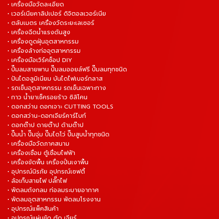
• เครื่องมือวัดละเอียด
• เวอร์เนียคาลิปเปอร์ ดิจิตอลเวอร์เนีย
• ตลับเมตร เครื่องวัดระยะเลเซอร์
• เครื่องฉีดน้ำแรงดันสูง
• เครื่องดูดฝุ่นอุตสาหกรรม
• เครื่องล้างท่ออุตสาหกรรม
• เครื่องมือเวิร์คช็อป DIY
• ปั๊มลมสายพาน ปั๊มลมออยล์ฟรี ปั๊มลมทุกชนิด
• ปันไดอลูมิเนียม บันไดไฟเบอร์กลาส
• รถเข็นอุตสาหกรรม รถเข็นเฉพาะทาง
• กาว น้ำยาเช็ครอยร้าว ซิลิโคน
• ดอกสว่าน ดอกเจาะ CUTTING TOOLS
• ดอกสว่าน-ดอกเจียร์คาร์ไบท์
• ดอกต๊าป ดายต๊าป ด้ามต๊าป
• ปั๊มน้ำ ปั๊มจุ่ม ปั๊มไดโว่ ปั๊มสูบน้ำทุกชนิด
• เครื่องมือวัดภาคสนาม
• เครื่องเชื่อม ตู้เชื่อมไฟฟ้า
• เครื่องขัดพื้น เครื่องปั่นเงาพื้น
• อุปกรณ์นิรภัย อุปกรณ์เซฟตี้
• ล้อเก็บสายไฟ ปลั๊กไฟ
• พัดลมถังกลม ท่อลมระบายอากาศ
• พัดลมอุตสาหกรรม พัดลมโรงงาน
• อุปกรณ์แพ็คสินค้า
• อุปกรณ์แผ่นขัด ตัด เจียร์