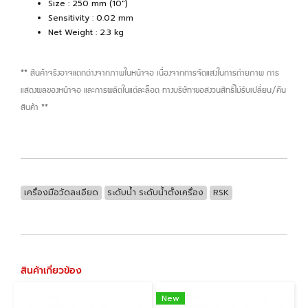
Size : 250 mm (10")
Sensitivity : 0.02 mm
Net Weight : 2.3 kg
** สินค้าจริงอาจแตกต่างจากภาพในหน้าจอ เนื่องจากการจัดแสงในการถ่ายภาพ การ
แสดงผลของหน้าจอ และการผลิตในแต่ละล็อต ทางบริษัทฯขอสงวนสิทธิ์ไม่รับเปลี่ยน/คืน
สินค้า **
เครื่องมือวัดละเอียด
ระดับน้ำ ระดับน้ำตั้งเครื่อง
RSK
สินค้าเกี่ยวข้อง
New