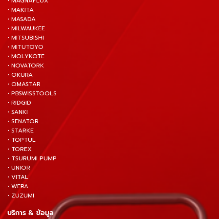
• MAGNAFLUX
• MAKITA
• MASADA
• MILWAUKEE
• MITSUBISHI
• MITUTOYO
• MOLYKOTE
• NOVATORK
• OKURA
• OMASTAR
• PBSWISSTOOLS
• RIDGID
• SANKI
• SENATOR
• STARKE
• TOPTUL
• TOREX
• TSURUMI PUMP
• UNIOR
• VITAL
• WERA
• ZUZUMI
บริการ & ข้อมูล