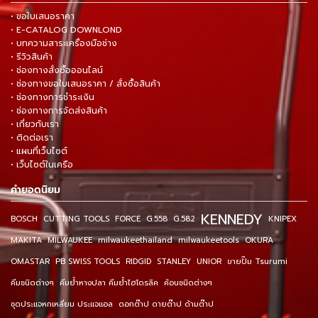
• ขอใบเสนอราคา
• E-CATALOG DOWNLOND
• บทความสาระเครื่องมือช่าง
• รีวิวสินค้า
• ช่องทางสั่งซื้อออนไลน์
• ช่องทางขอใบเสนอราคา / สั่งซื้อสินค้า
• ช่องทางการชำระเงิน
• ช่องทางการจัดส่งสินค้า
• เกี่ยวกับเรา
• ติดต่อเรา
• แผนที่เว็บไซต์
• เว็บไซต์ในเครือ
คำยอดนิยม
KENNEDY
BOSCH
CUTTING TOOLS
FORCE
G.558
G.582
KNIPEX
MAKITA
MILWAUKEE
milwaukeethailand
milwaukeetools
OKURA
OMASTAR
PB SWISS TOOLS
RIDGID
STANLEY
UNIOR
ขายปั๊ม Tsurumi
คีมชนิดต่างๆ
คีมย้ำหางปลา คีมย้ำไฮโดรลิค
ค้อนชนิดต่างๆ
ชุดประแจหกเหลี่ยม ประแจแอล
ดอกต๊าป ดายต๊าป ด้ามต๊าป