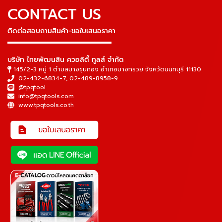
CONTACT US
ติดต่อสอบถามสินค้า-ขอใบเสนอราคา
▬▬▬▬▬▬▬▬▬▬▬▬▬▬▬
บริษัท ไทยพัฒนสิน ควอลิตี้ ทูลส์ จำกัด
145/2-3 หมู่ 1 ตำบลบางขุนกอง อำเภอบางกรวย จังหวัดนนทบุรี 11130
02-432-6834-7
,
02-489-8958-9
@tpqtool
info@tpqtools.com
www.tpqtools.co.th