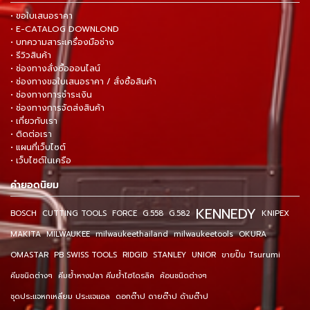
• ขอใบเสนอราคา
• E-CATALOG DOWNLOND
• บทความสาระเครื่องมือช่าง
• รีวิวสินค้า
• ช่องทางสั่งซื้อออนไลน์
• ช่องทางขอใบเสนอราคา / สั่งซื้อสินค้า
• ช่องทางการชำระเงิน
• ช่องทางการจัดส่งสินค้า
• เกี่ยวกับเรา
• ติดต่อเรา
• แผนที่เว็บไซต์
• เว็บไซต์ในเครือ
คำยอดนิยม
KENNEDY
BOSCH
CUTTING TOOLS
FORCE
G.558
G.582
KNIPEX
MAKITA
MILWAUKEE
milwaukeethailand
milwaukeetools
OKURA
OMASTAR
PB SWISS TOOLS
RIDGID
STANLEY
UNIOR
ขายปั๊ม Tsurumi
คีมชนิดต่างๆ
คีมย้ำหางปลา คีมย้ำไฮโดรลิค
ค้อนชนิดต่างๆ
ชุดประแจหกเหลี่ยม ประแจแอล
ดอกต๊าป ดายต๊าป ด้ามต๊าป