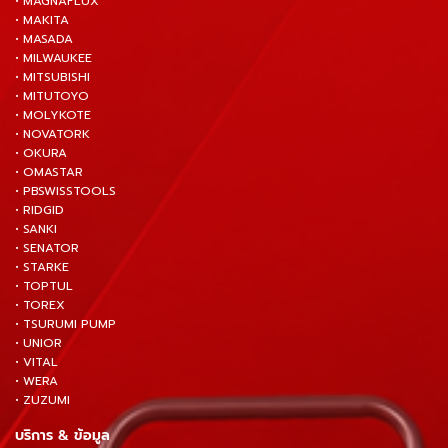
• MAGNAFLUX
• MAKITA
• MASADA
• MILWAUKEE
• MITSUBISHI
• MITUTOYO
• MOLYKOTE
• NOVATORK
• OKURA
• OMASTAR
• PBSWISSTOOLS
• RIDGID
• SANKI
• SENATOR
• STARKE
• TOPTUL
• TOREX
• TSURUMI PUMP
• UNIOR
• VITAL
• WERA
• ZUZUMI
บริการ & ข้อมูล