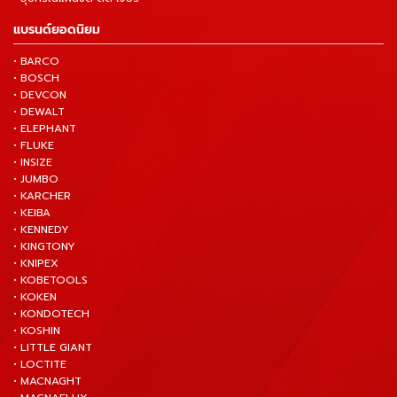
แบรนด์ยอดนิยม
• BARCO
• BOSCH
• DEVCON
• DEWALT
• ELEPHANT
• FLUKE
• INSIZE
• JUMBO
• KARCHER
• KEIBA
• KENNEDY
• KINGTONY
• KNIPEX
• KOBETOOLS
• KOKEN
• KONDOTECH
• KOSHIN
• LITTLE GIANT
• LOCTITE
• MACNAGHT