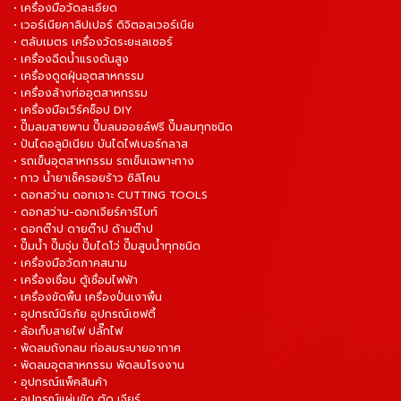
• เครื่องมือวัดละเอียด
• เวอร์เนียคาลิปเปอร์ ดิจิตอลเวอร์เนีย
• ตลับเมตร เครื่องวัดระยะเลเซอร์
• เครื่องฉีดน้ำแรงดันสูง
• เครื่องดูดฝุ่นอุตสาหกรรม
• เครื่องล้างท่ออุตสาหกรรม
• เครื่องมือเวิร์คช็อป DIY
• ปั๊มลมสายพาน ปั๊มลมออยล์ฟรี ปั๊มลมทุกชนิด
• ปันไดอลูมิเนียม บันไดไฟเบอร์กลาส
• รถเข็นอุตสาหกรรม รถเข็นเฉพาะทาง
• กาว น้ำยาเช็ครอยร้าว ซิลิโคน
• ดอกสว่าน ดอกเจาะ CUTTING TOOLS
• ดอกสว่าน-ดอกเจียร์คาร์ไบท์
• ดอกต๊าป ดายต๊าป ด้ามต๊าป
• ปั๊มน้ำ ปั๊มจุ่ม ปั๊มไดโว่ ปั๊มสูบน้ำทุกชนิด
• เครื่องมือวัดภาคสนาม
• เครื่องเชื่อม ตู้เชื่อมไฟฟ้า
• เครื่องขัดพื้น เครื่องปั่นเงาพื้น
• อุปกรณ์นิรภัย อุปกรณ์เซฟตี้
• ล้อเก็บสายไฟ ปลั๊กไฟ
• พัดลมถังกลม ท่อลมระบายอากาศ
• พัดลมอุตสาหกรรม พัดลมโรงงาน
• อุปกรณ์แพ็คสินค้า
• อุปกรณ์แผ่นขัด ตัด เจียร์