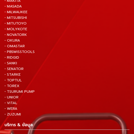
• MAKITA
• MASADA
• MILWAUKEE
• MITSUBISHI
• MITUTOYO
• MOLYKOTE
• NOVATORK
• OKURA
• OMASTAR
• PBSWISSTOOLS
• RIDGID
• SANKI
• SENATOR
• STARKE
• TOPTUL
• TOREX
• TSURUMI PUMP
• UNIOR
• VITAL
• WERA
• ZUZUMI
บริการ & ข้อมูล