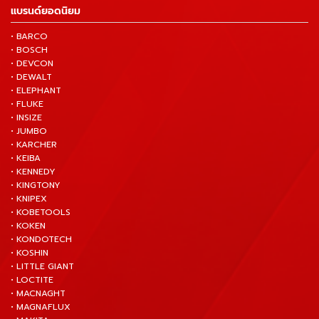
แบรนด์ยอดนิยม
• BARCO
• BOSCH
• DEVCON
• DEWALT
• ELEPHANT
• FLUKE
• INSIZE
• JUMBO
• KARCHER
• KEIBA
• KENNEDY
• KINGTONY
• KNIPEX
• KOBETOOLS
• KOKEN
• KONDOTECH
• KOSHIN
• LITTLE GIANT
• LOCTITE
• MACNAGHT
• MAGNAFLUX