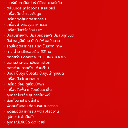
• เวอร์เนียคาลิปเปอร์ ดิจิตอลเวอร์เนีย
• ตลับเมตร เครื่องวัดระยะเลเซอร์
• เครื่องฉีดน้ำแรงดันสูง
• เครื่องดูดฝุ่นอุตสาหกรรม
• เครื่องล้างท่ออุตสาหกรรม
• เครื่องมือเวิร์คช็อป DIY
• ปั๊มลมสายพาน ปั๊มลมออยล์ฟรี ปั๊มลมทุกชนิด
• ปันไดอลูมิเนียม บันไดไฟเบอร์กลาส
• รถเข็นอุตสาหกรรม รถเข็นเฉพาะทาง
• กาว น้ำยาเช็ครอยร้าว ซิลิโคน
• ดอกสว่าน ดอกเจาะ CUTTING TOOLS
• ดอกสว่าน-ดอกเจียร์คาร์ไบท์
• ดอกต๊าป ดายต๊าป ด้ามต๊าป
• ปั๊มน้ำ ปั๊มจุ่ม ปั๊มไดโว่ ปั๊มสูบน้ำทุกชนิด
• เครื่องมือวัดภาคสนาม
• เครื่องเชื่อม ตู้เชื่อมไฟฟ้า
• เครื่องขัดพื้น เครื่องปั่นเงาพื้น
• อุปกรณ์นิรภัย อุปกรณ์เซฟตี้
• ล้อเก็บสายไฟ ปลั๊กไฟ
• พัดลมถังกลม ท่อลมระบายอากาศ
• พัดลมอุตสาหกรรม พัดลมโรงงาน
• อุปกรณ์แพ็คสินค้า
• อุปกรณ์แผ่นขัด ตัด เจียร์