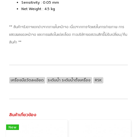
Sensitivity : 0.05 mm
Net Weight : 4.5 kg
** สินค้าจริงอาจแตกต่างจากภาพในหน้าจอ เนื่องจากการจัดแสงในการถ่ายภาพ การ
แสดงผลของหน้าจอ และการผลิตในแต่ละล็อต ทางบริษัทฯขอสงวนสิทธิ์ไม่รับเปลี่ยน/คืน
สินค้า **
เครื่องมือวัดละเอียด
ระดับน้ำ ระดับน้ำตั้งเครื่อง
RSK
สินค้าเกี่ยวข้อง
New