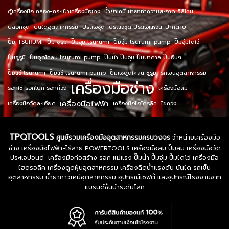
ตู้เครื่องมือ กล่อง-กระเป๋าเครื่องมือช่าง
น้ำยาเคมี น้ำยาทำความสะอาด ซิลิโคน
บล็อกชุด
บันไดอุตสาหกรรม
ประแจชุด
ประแจชุด ประแจแหวน-ปากตาย
ปั๊ม TSURUMI
ปั๊ม ซูรูมิ
ปั๊มจุ่ม tsurumi
ปั๊มจุ่ม tsurumi pump
ปั๊มจุ่มไดโว่
ปั๊มซูรูมิ
ปั๊มดูดโคลน tsurumi pump
ปั๊มน้ำ ปั๊มจุ่ม ปั๊มบาดาล ปั๊มอื่นๆ
ปั๊มแช่ tsurumi
ปั๊มแช่ tsurumi pump
ปั๊มแช่ดูดโคลน ซูรูมิ
รถเข็นอุตสาหกรรม
เครื่องมือช่าง
รอกโซ่ รอกโยก รอกถ่วง
เครื่องมือลม
เครื่องมือไฟฟ้า
เครื่องมือวัดละเอียด
เครื่องมือไฮโดรลิค
ไขควง
TPQTOOLS
ศูนย์รวมเครื่องมืออุตสาหกรรมครบวงจร
จำหน่ายเครื่องมือ
ช่าง เครื่องมือไฟฟ้า-ไร้สาย POWERTOOLS เครื่องมือลม ปั๊มลม เครื่องมือวัด
ประแจปอนด์ เครื่องมือก่อสร้าง รอก แม่แรง ปั๊มน้ำ ปั๊มจุ่ม ปั๊มไดโว่ เครื่องมือ
ไฮดรอลิค เครื่องดูดฝุ่นอุตสาหกรรม เครื่องฉีดน้ำแรงดัน บันได รถเข็น
อุตสาหกรรม น้ำยากาวเคมีอุตสาหกรรม อุปกรณ์เซฟตี้ และอุปกรณ์โรงงานจาก
แบรนด์ชั้นนำระดับโลก