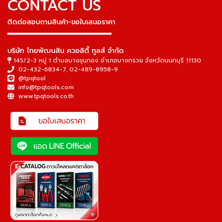
CONTACT US
ติดต่อสอบถามสินค้า-ขอใบเสนอราคา
▬▬▬▬▬▬▬▬▬▬▬▬▬▬▬
บริษัท ไทยพัฒนสิน ควอลิตี้ ทูลส์ จำกัด
145/2-3 หมู่ 1 ตำบลบางขุนกอง อำเภอบางกรวย จังหวัดนนทบุรี 11130
02-432-6834-7
,
02-489-8958-9
@tpqtool
info@tpqtools.com
www.tpqtools.co.th