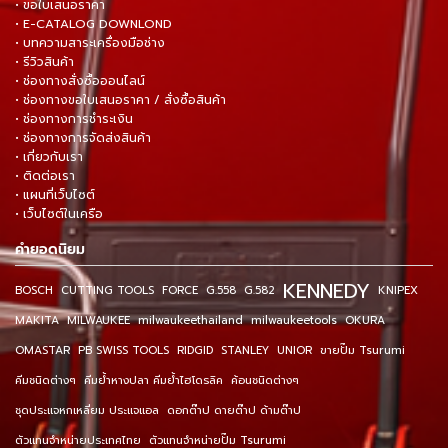
• ขอใบเสนอราคา
• E-CATALOG DOWNLOND
• บทความสาระเครื่องมือช่าง
• รีวิวสินค้า
• ช่องทางสั่งซื้อออนไลน์
• ช่องทางขอใบเสนอราคา / สั่งซื้อสินค้า
• ช่องทางการชำระเงิน
• ช่องทางการจัดส่งสินค้า
• เกี่ยวกับเรา
• ติดต่อเรา
• แผนที่เว็บไซต์
• เว็บไซต์ในเครือ
คำยอดนิยม
KENNEDY
BOSCH
CUTTING TOOLS
FORCE
G.558
G.582
KNIPEX
MAKITA
MILWAUKEE
milwaukeethailand
milwaukeetools
OKURA
OMASTAR
PB SWISS TOOLS
RIDGID
STANLEY
UNIOR
ขายปั๊ม Tsurumi
คีมชนิดต่างๆ
คีมย้ำหางปลา คีมย้ำไฮโดรลิค
ค้อนชนิดต่างๆ
ชุดประแจหกเหลี่ยม ประแจแอล
ดอกต๊าป ดายต๊าป ด้ามต๊าป
ตัวแทนจำหน่ายประเทศไทย
ตัวแทนจำหน่ายปั๊ม Tsurumi