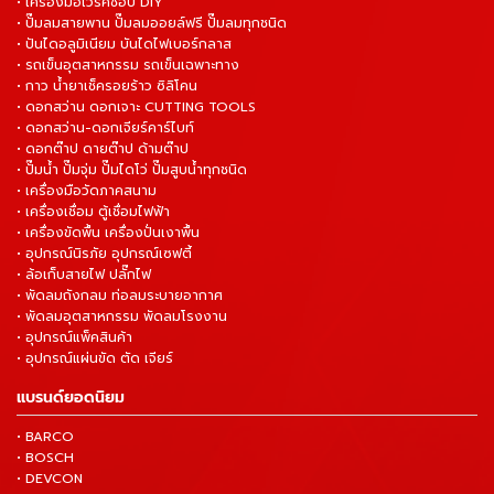
• เครื่องมือเวิร์คช็อป DIY
• ปั๊มลมสายพาน ปั๊มลมออยล์ฟรี ปั๊มลมทุกชนิด
• ปันไดอลูมิเนียม บันไดไฟเบอร์กลาส
• รถเข็นอุตสาหกรรม รถเข็นเฉพาะทาง
• กาว น้ำยาเช็ครอยร้าว ซิลิโคน
• ดอกสว่าน ดอกเจาะ CUTTING TOOLS
• ดอกสว่าน-ดอกเจียร์คาร์ไบท์
• ดอกต๊าป ดายต๊าป ด้ามต๊าป
• ปั๊มน้ำ ปั๊มจุ่ม ปั๊มไดโว่ ปั๊มสูบน้ำทุกชนิด
• เครื่องมือวัดภาคสนาม
• เครื่องเชื่อม ตู้เชื่อมไฟฟ้า
• เครื่องขัดพื้น เครื่องปั่นเงาพื้น
• อุปกรณ์นิรภัย อุปกรณ์เซฟตี้
• ล้อเก็บสายไฟ ปลั๊กไฟ
• พัดลมถังกลม ท่อลมระบายอากาศ
• พัดลมอุตสาหกรรม พัดลมโรงงาน
• อุปกรณ์แพ็คสินค้า
• อุปกรณ์แผ่นขัด ตัด เจียร์
แบรนด์ยอดนิยม
• BARCO
• BOSCH
• DEVCON