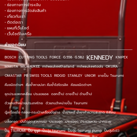
• ช่องทางการชำระเงิน
• ช่องทางการจัดส่งสินค้า
• เกี่ยวกับเรา
• ติดต่อเรา
• แผนที่เว็บไซต์
• เว็บไซต์ในเครือ
คำยอดนิยม
KENNEDY
BOSCH
CUTTING TOOLS
FORCE
G.558
G.582
KNIPEX
MAKITA
MILWAUKEE
milwaukeethailand
milwaukeetools
OKURA
OMASTAR
PB SWISS TOOLS
RIDGID
STANLEY
UNIOR
ขายปั๊ม Tsurumi
คีมชนิดต่างๆ
คีมย้ำหางปลา คีมย้ำไฮโดรลิค
ค้อนชนิดต่างๆ
ชุดประแจหกเหลี่ยม ประแจแอล
ดอกต๊าป ดายต๊าป ด้ามต๊าป
ตัวแทนจำหน่ายประเทศไทย
ตัวแทนจำหน่ายปั๊ม Tsurumi
ตู้เครื่องมือ กล่อง-กระเป๋าเครื่องมือช่าง
น้ำยาเคมี น้ำยาทำความสะอาด ซิลิโคน
บล็อกชุด
บันไดอุตสาหกรรม
ประแจชุด
ประแจชุด ประแจแหวน-ปากตาย
ปั๊ม TSURUMI
ปั๊ม ซูรูมิ
ปั๊มจุ่ม tsurumi
ปั๊มจุ่ม tsurumi pump
ปั๊มจุ่มไดโว่