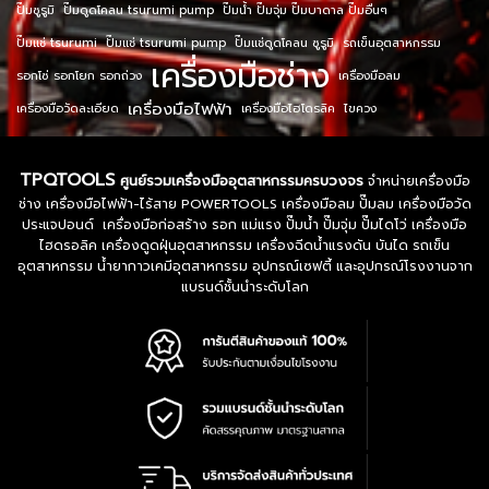
ปั๊มซูรูมิ
ปั๊มดูดโคลน tsurumi pump
ปั๊มน้ำ ปั๊มจุ่ม ปั๊มบาดาล ปั๊มอื่นๆ
ปั๊มแช่ tsurumi
ปั๊มแช่ tsurumi pump
ปั๊มแช่ดูดโคลน ซูรูมิ
รถเข็นอุตสาหกรรม
เครื่องมือช่าง
รอกโซ่ รอกโยก รอกถ่วง
เครื่องมือลม
เครื่องมือไฟฟ้า
เครื่องมือวัดละเอียด
เครื่องมือไฮโดรลิค
ไขควง
TPQTOOLS
ศูนย์รวมเครื่องมืออุตสาหกรรมครบวงจร
จำหน่ายเครื่องมือ
ช่าง เครื่องมือไฟฟ้า-ไร้สาย POWERTOOLS เครื่องมือลม ปั๊มลม เครื่องมือวัด
ประแจปอนด์ เครื่องมือก่อสร้าง รอก แม่แรง ปั๊มน้ำ ปั๊มจุ่ม ปั๊มไดโว่ เครื่องมือ
ไฮดรอลิค เครื่องดูดฝุ่นอุตสาหกรรม เครื่องฉีดน้ำแรงดัน บันได รถเข็น
อุตสาหกรรม น้ำยากาวเคมีอุตสาหกรรม อุปกรณ์เซฟตี้ และอุปกรณ์โรงงานจาก
แบรนด์ชั้นนำระดับโลก