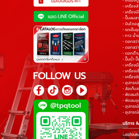
• เครื่อง
• เครื่อง
• เครื่องม
• ปั๊มลมส
• ปันไดอล
• รถเข็น
• กาว น้ำ
• ดอกสว
• ดอกสว่า
• ดอกต๊า
• ปั๊มน้ำ ป
• เครื่อง
• เครื่องเช
FOLLOW US
• เครื่องขั
• อุปกรณ์
• ล้อเก็บ
• พัดลมถ
• พัดลมอ
• อุปกรณ์
• อุปกรณ์แ
บริการ &
• ขอใบเส