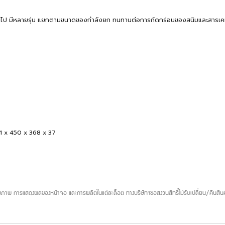
นทั่วไป มีหลายรุ่น แยกตามขนาดของกำลังยก ทนทานต่อการกัดกร่อนของสนิมและสารเคมี
81 x 450 x 368 x 37
ภาพ การแสดงผลของหน้าจอ และการผลิตในแต่ละล็อต ทางบริษัทฯขอสงวนสิทธิ์ไม่รับเปลี่ยน/คืนสินค