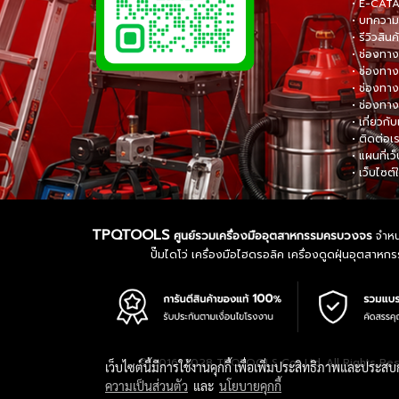
• E-CA
• บทความส
• รีวิวสินค
• ช่องทาง
• ช่องทาง
• ช่องทาง
• ช่องทาง
• เกี่ยวกับ
• ติดต่อเ
• แผนที่เว
• เว็บไซต์
TPQTOOLS
ศูนย์รวมเครื่องมืออุตสาหกรรมครบวงจร
จำหน่
ปั๊มไดโว่ เครื่องมือไฮดรอลิค เครื่องดูดฝุ่นอุตสา
© 2016-2028 TPQTOOLS Co., Ltd. All Rights Re
เว็บไซต์นี้มีการใช้งานคุกกี้ เพื่อเพิ่มประสิทธิภาพและประส
ความเป็นส่วนตัว
และ
นโยบายคุกกี้