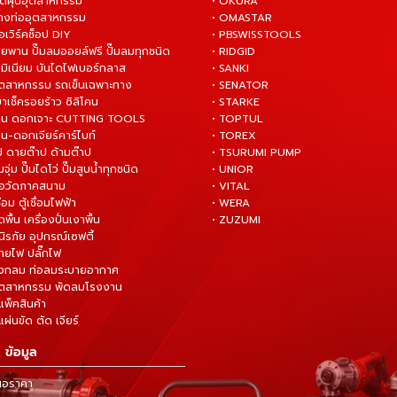
ดูดฝุ่นอุตสาหกรรม
• OKURA
ล้างท่ออุตสาหกรรม
• OMASTAR
ือเวิร์คช็อป DIY
• PBSWISSTOOLS
ายพาน ปั๊มลมออยล์ฟรี ปั๊มลมทุกชนิด
• RIDGID
ูมิเนียม บันไดไฟเบอร์กลาส
• SANKI
อุตสาหกรรม รถเข็นเฉพาะทาง
• SENATOR
ยาเช็ครอยร้าว ซิลิโคน
• STARKE
่าน ดอกเจาะ CUTTING TOOLS
• TOPTUL
น-ดอกเจียร์คาร์ไบท์
• TOREX
ป ดายต๊าป ด้ามต๊าป
• TSURUMI PUMP
ั๊มจุ่ม ปั๊มไดโว่ ปั๊มสูบน้ำทุกชนิด
• UNIOR
มือวัดภาคสนาม
• VITAL
ื่อม ตู้เชื่อมไฟฟ้า
• WERA
ดพื้น เครื่องปั่นเงาพื้น
• ZUZUMI
นิรภัย อุปกรณ์เซฟตี้
สายไฟ ปลั๊กไฟ
ังกลม ท่อลมระบายอากาศ
ุตสาหกรรม พัดลมโรงงาน
แพ็คสินค้า
ผ่นขัด ตัด เจียร์
 ข้อมูล
นอราคา