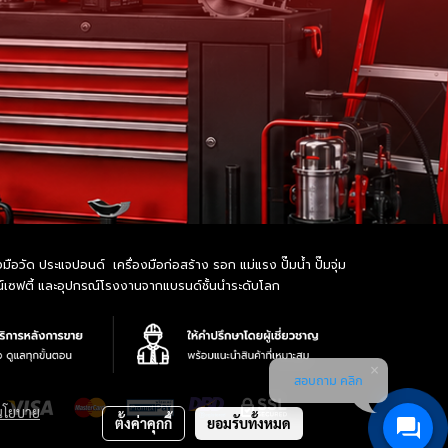
อวัด ประแจปอนด์ เครื่องมือก่อสร้าง รอก แม่แรง ปั๊มน้ำ ปั๊มจุ่ม
รณ์เซฟตี้ และอุปกรณ์โรงงานจากแบรนด์ชั้นนำระดับโลก
สอบถาม คลิก
นโยบาย
ตั้งค่าคุกกี้
ยอมรับทั้งหมด