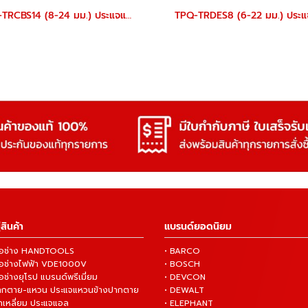
TPQ-TRCBS14 (8-24 มม.) ประแจแหวนข้างปากตายชุด 14 ตัว TOREX
สินค้า
แบรนด์ยอดนิยม
งมือช่าง HANDTOOLS
• BARCO
งมือช่างไฟฟ้า VDE1000V
• BOSCH
ือช่างยุโรป แบรนด์พรีเมี่ยม
• DEVCON
ปากตาย-แหวน ประแจแหวนข้างปากตาย
• DEWALT
กเหลี่ยม ประแจแอล
• ELEPHANT