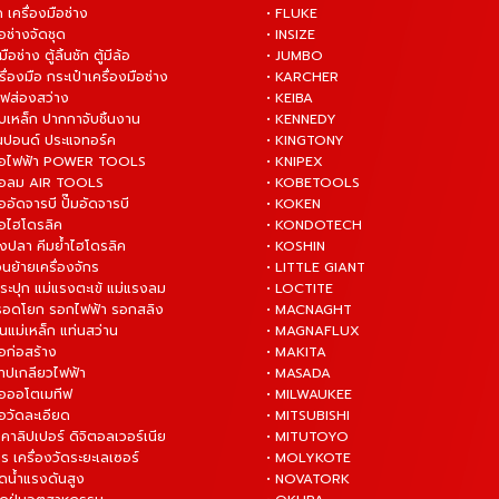
 เครื่องมือช่าง
• FLUKE
ือช่างจัดชุด
• INSIZE
มือช่าง ตู้ลิ้นชัก ตู้มีล้อ
• JUMBO
ื่องมือ กระเป๋าเครื่องมือช่าง
• KARCHER
ไฟส่องสว่าง
• KEIBA
บเหล็ก ปากกาจับชิ้นงาน
• KENNEDY
ันปอนด์ ประแจทอร์ค
• KINGTONY
งมือไฟฟ้า POWER TOOLS
• KNIPEX
งมือลม AIR TOOLS
• KOBETOOLS
ืออัดจารบี ปั๊มอัดจารบี
• KOKEN
มือไฮโดรลิค
• KONDOTECH
างปลา คีมย้ำไฮโดรลิค
• KOSHIN
่อนย้ายเครื่องจักร
• LITTLE GIANT
ระปุก แม่แรงตะเข้ แม่แรงลม
• LOCTITE
 รอดโยก รอกไฟฟ้า รอกสลิง
• MACNAGHT
่นแม่เหล็ก แท่นสว่าน
• MAGNAFLUX
ือก่อสร้าง
• MAKITA
ต๊าปเกลียวไฟฟ้า
• MASADA
มือออโตเมทีฟ
• MILWAUKEE
ือวัดละเอียด
• MITSUBISHI
ยคาลิปเปอร์ ดิจิตอลเวอร์เนีย
• MITUTOYO
ร เครื่องวัดระยะเลเซอร์
• MOLYKOTE
ฉีดน้ำแรงดันสูง
• NOVATORK