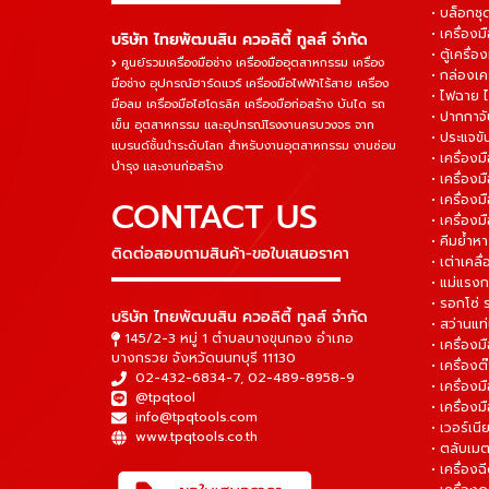
• บล็อกชุด
• เครื่องม
บริษัท ไทยพัฒนสิน ควอลิตี้ ทูลส์ จำกัด
• ตู้เครื่อง
ศูนย์รวมเครื่องมือช่าง เครื่องมืออุตสาหกรรม เครื่อง
• กล่องเคร
มือช่าง อุปกรณ์ฮาร์ดแวร์ เครื่องมือไฟฟ้าไร้สาย เครื่อง
• ไฟฉาย 
มือลม เครื่องมือไฮโดรลิค เครื่องมือก่อสร้าง บันได รถ
• ปากกาจั
เข็น อุตสาหกรรม และอุปกรณ์โรงงานครบวงจร จาก
• ประแจข
แบรนด์ชั้นนำระดับโลก สำหรับงานอุตสาหกรรม งานซ่อม
• เครื่อ
บำรุง และงานก่อสร้าง
• เครื่อ
• เครื่องม
CONTACT US
• เครื่อง
• คีมย้ำห
ติดต่อสอบถามสินค้า-ขอใบเสนอราคา
• เต่าเคลื
▬▬▬▬▬▬▬▬▬▬▬▬▬▬▬
• แม่แรงก
• รอกโซ่
บริษัท ไทยพัฒนสิน ควอลิตี้ ทูลส์ จำกัด
• สว่านแท
145/2-3 หมู่ 1 ตำบลบางขุนกอง อำเภอ
• เครื่องม
บางกรวย จังหวัดนนทบุรี 11130
• เครื่อง
02-432-6834-7
,
02-489-8958-9
• เครื่อง
@tpqtool
• เครื่องม
info@tpqtools.com
• เวอร์เนี
www.tpqtools.co.th
• ตลับเมต
• เครื่อง