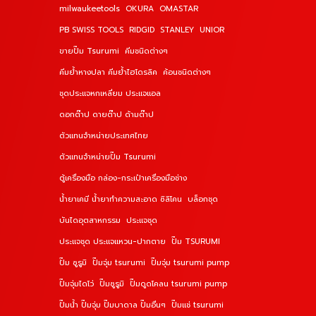
milwaukeetools
OKURA
OMASTAR
PB SWISS TOOLS
RIDGID
STANLEY
UNIOR
ขายปั๊ม Tsurumi
คีมชนิดต่างๆ
คีมย้ำหางปลา คีมย้ำไฮโดรลิค
ค้อนชนิดต่างๆ
ชุดประแจหกเหลี่ยม ประแจแอล
ดอกต๊าป ดายต๊าป ด้ามต๊าป
ตัวแทนจำหน่ายประเทศไทย
ตัวแทนจำหน่ายปั๊ม Tsurumi
ตู้เครื่องมือ กล่อง-กระเป๋าเครื่องมือช่าง
น้ำยาเคมี น้ำยาทำความสะอาด ซิลิโคน
บล็อกชุด
บันไดอุตสาหกรรม
ประแจชุด
ประแจชุด ประแจแหวน-ปากตาย
ปั๊ม TSURUMI
ปั๊ม ซูรูมิ
ปั๊มจุ่ม tsurumi
ปั๊มจุ่ม tsurumi pump
ปั๊มจุ่มไดโว่
ปั๊มซูรูมิ
ปั๊มดูดโคลน tsurumi pump
ปั๊มน้ำ ปั๊มจุ่ม ปั๊มบาดาล ปั๊มอื่นๆ
ปั๊มแช่ tsurumi