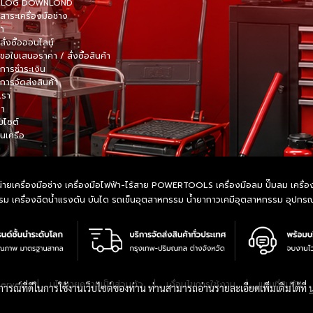
TALOG DOWNLOND
าระเครื่องมือช่าง
้า
สั่งซื้อออนไลน์
ขอใบเสนอราคา / สั่งซื้อสินค้า
การชำระเงิน
การจัดส่งสินค้า
เรา
รา
็บไซต์
ในเครือ
ายเครื่องมือช่าง เครื่องมือไฟฟ้า-ไร้สาย POWERTOOLS เครื่องมือลม ปั๊มลม เครื่องมื
หกรรม เครื่องฉีดน้ำแรงดัน บันได รถเข็นอุตสาหกรรม น้ำยากาวเคมีอุตสาหกรรม อุปก
|
นโยบายความเป็นส่วนตัว
|
เงื่อนไขการใช้งาน
|
แผนที่สินค้า
served.
บการณ์ที่ดีในการใช้งานเว็บไซต์ของท่าน ท่านสามารถอ่านรายละเอียดเพิ่มเติมได้ที่