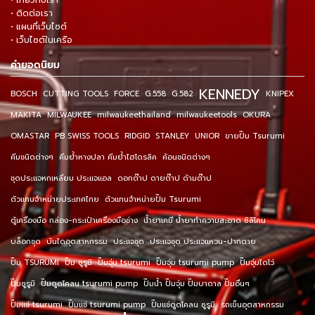
• เกี่ยวกับเรา
• ติดต่อเรา
• แผนที่เว็บไซต์
• เว็บไซต์ในเครือ
คำยอดนิยม
KENNEDY
BOSCH
CUTTING TOOLS
FORCE
G.558
G.582
KNIPEX
MAKITA
MILWAUKEE
milwaukeethailand
milwaukeetools
OKURA
OMASTAR
PB SWISS TOOLS
RIDGID
STANLEY
UNIOR
ขายปั๊ม Tsurumi
คีมชนิดต่างๆ
คีมย้ำหางปลา คีมย้ำไฮโดรลิค
ค้อนชนิดต่างๆ
ชุดประแจหกเหลี่ยม ประแจแอล
ดอกต๊าป ดายต๊าป ด้ามต๊าป
ตัวแทนจำหน่ายประเทศไทย
ตัวแทนจำหน่ายปั๊ม Tsurumi
ตู้เครื่องมือ กล่อง-กระเป๋าเครื่องมือช่าง
น้ำยาเคมี น้ำยาทำความสะอาด ซิลิโคน
บล็อกชุด
บันไดอุตสาหกรรม
ประแจชุด
ประแจชุด ประแจแหวน-ปากตาย
ปั๊ม TSURUMI
ปั๊ม ซูรูมิ
ปั๊มจุ่ม tsurumi
ปั๊มจุ่ม tsurumi pump
ปั๊มจุ่มไดโว่
ปั๊มซูรูมิ
ปั๊มดูดโคลน tsurumi pump
ปั๊มน้ำ ปั๊มจุ่ม ปั๊มบาดาล ปั๊มอื่นๆ
ปั๊มแช่ tsurumi
ปั๊มแช่ tsurumi pump
ปั๊มแช่ดูดโคลน ซูรูมิ
รถเข็นอุตสาหกรรม