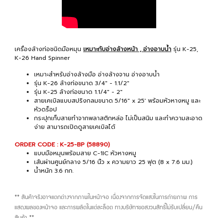
เครื่องล้างท่อชนิดมือหมุน
เหมาะกับอ่างล้างหน้า , อ่างอาบน้ำ
รุ่น K-25,
K-26 Hand Spinner
เหมาะสำหรับอ่างล้างมือ อ่างล้างจาน อ่างอาบน้ำ
รุ่น K-26 ล้างท่อขนาด 3/4" - 1.1/2"
รุ่น K-25 ล้างท่อขนาด 1.1/4" - 2"
สายเคเบิลแบบสปริงกลมขนาด 5/16" x 25' พร้อมหัวหางหมู และ
หัวดร็อป
กระปุกเก็บสายทำจากพลาสติกหล่อ ไม่เป็นสนิม และทำความสะอาด
ง่าย สามารถเปิดดูสายเคเบิลได้
ORDER CODE : K-25-BP (58890)
แบบมือหมุนพร้อมสาย C-1IC หัวหางหมู
เส้นผ่านศูนย์กลาง 5/16 นิ้ว x ความยาว 25 ฟุต (8 x 7.6 มม.)
น้ำหนัก 3.6 กก.
** สินค้าจริงอาจแตกต่างจากภาพในหน้าจอ เนื่องจากการจัดแสงในการถ่ายภาพ การ
แสดงผลของหน้าจอ และการผลิตในแต่ละล็อต ทางบริษัทฯขอสงวนสิทธิ์ไม่รับเปลี่ยน/คืน