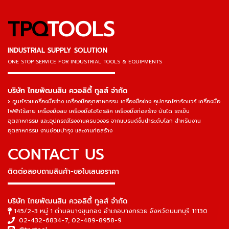
TPQ
TOOLS
INDUSTRIAL SUPPLY SOLUTION
ONE STOP SERVICE
FOR INDUSTRIAL TOOLS & EQUIPMENTS
▬▬▬▬▬▬▬▬▬▬▬▬▬▬▬
บริษัท ไทยพัฒนสิน ควอลิตี้ ทูลส์ จำกัด
ศูนย์รวมเครื่องมือช่าง เครื่องมืออุตสาหกรรม เครื่องมือช่าง อุปกรณ์ฮาร์ดแวร์ เครื่องมือ
ไฟฟ้าไร้สาย เครื่องมือลม เครื่องมือไฮโดรลิค เครื่องมือก่อสร้าง บันได รถเข็น
อุตสาหกรรม และอุปกรณ์โรงงานครบวงจร จากแบรนด์ชั้นนำระดับโลก สำหรับงาน
อุตสาหกรรม งานซ่อมบำรุง และงานก่อสร้าง
CONTACT US
ติดต่อสอบถามสินค้า-ขอใบเสนอราคา
▬▬▬▬▬▬▬▬▬▬▬▬▬▬▬
บริษัท ไทยพัฒนสิน ควอลิตี้ ทูลส์ จำกัด
145/2-3 หมู่ 1 ตำบลบางขุนกอง อำเภอบางกรวย จังหวัดนนทบุรี 11130
02-432-6834-7
,
02-489-8958-9