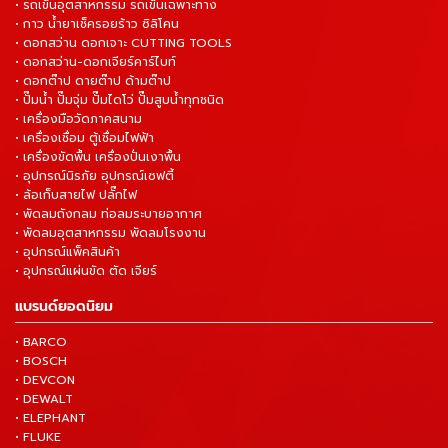
• รถเข็นอุตสาหกรรม รถเข็นเฉพาะทาง
• กาว น้ำยาเช็ครอยร้าว ซิลิโคน
• ดอกสว่าน ดอกเจาะ CUTTING TOOLS
• ดอกสว่าน-ดอกเจียร์คาร์ไบท์
• ดอกต๊าป ดายต๊าป ด้ามต๊าป
• ปั๊มน้ำ ปั๊มจุ่ม ปั๊มไดโว่ ปั๊มสูบน้ำทุกชนิด
• เครื่องมือวัดภาคสนาม
• เครื่องเชื่อม ตู้เชื่อมไฟฟ้า
• เครื่องขัดพื้น เครื่องปั่นเงาพื้น
• อุปกรณ์นิรภัย อุปกรณ์เซฟตี้
• ล้อเก็บสายไฟ ปลั๊กไฟ
• พัดลมถังกลม ท่อลมระบายอากาศ
• พัดลมอุตสาหกรรม พัดลมโรงงาน
• อุปกรณ์แพ็คสินค้า
• อุปกรณ์แผ่นขัด ตัด เจียร์
แบรนด์ยอดนิยม
• BARCO
• BOSCH
• DEVCON
• DEWALT
• ELEPHANT
• FLUKE