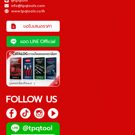
@tpqtool
info@tpqtools.com
www.tpqtools.co.th
FOLLOW US