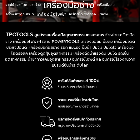
เครื่องมือช่าง
รอกโซ่ รอกโยก รอกถ่วง
เครื่องมือลม
เครื่องมือไฟฟ้า
เครื่องมือวัดละเอียด
เครื่องมือไฮโดรลิค
ไขควง
TPQTOOLS
ศูนย์รวมเครื่องมืออุตสาหกรรมครบวงจร
จำหน่ายเครื่องมือ
ช่าง เครื่องมือไฟฟ้า-ไร้สาย POWERTOOLS เครื่องมือลม ปั๊มลม เครื่องมือวัด
ประแจปอนด์ เครื่องมือก่อสร้าง รอก แม่แรง ปั๊มน้ำ ปั๊มจุ่ม ปั๊มไดโว่ เครื่องมือ
ไฮดรอลิค เครื่องดูดฝุ่นอุตสาหกรรม เครื่องฉีดน้ำแรงดัน บันได รถเข็น
อุตสาหกรรม น้ำยากาวเคมีอุตสาหกรรม อุปกรณ์เซฟตี้ และอุปกรณ์โรงงานจาก
แบรนด์ชั้นนำระดับโลก