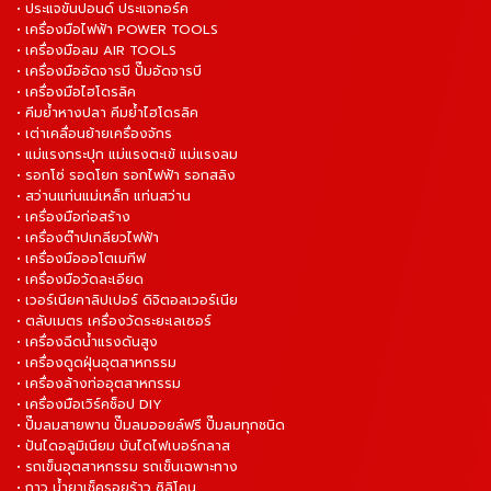
• ประแจขันปอนด์ ประแจทอร์ค
• เครื่องมือไฟฟ้า POWER TOOLS
• เครื่องมือลม AIR TOOLS
• เครื่องมืออัดจารบี ปั๊มอัดจารบี
• เครื่องมือไฮโดรลิค
• คีมย้ำหางปลา คีมย้ำไฮโดรลิค
• เต่าเคลื่อนย้ายเครื่องจักร
• แม่แรงกระปุก แม่แรงตะเข้ แม่แรงลม
• รอกโซ่ รอดโยก รอกไฟฟ้า รอกสลิง
• สว่านแท่นแม่เหล็ก แท่นสว่าน
• เครื่องมือก่อสร้าง
• เครื่องต๊าปเกลียวไฟฟ้า
• เครื่องมือออโตเมทีฟ
• เครื่องมือวัดละเอียด
• เวอร์เนียคาลิปเปอร์ ดิจิตอลเวอร์เนีย
• ตลับเมตร เครื่องวัดระยะเลเซอร์
• เครื่องฉีดน้ำแรงดันสูง
• เครื่องดูดฝุ่นอุตสาหกรรม
• เครื่องล้างท่ออุตสาหกรรม
• เครื่องมือเวิร์คช็อป DIY
• ปั๊มลมสายพาน ปั๊มลมออยล์ฟรี ปั๊มลมทุกชนิด
• ปันไดอลูมิเนียม บันไดไฟเบอร์กลาส
• รถเข็นอุตสาหกรรม รถเข็นเฉพาะทาง
• กาว น้ำยาเช็ครอยร้าว ซิลิโคน