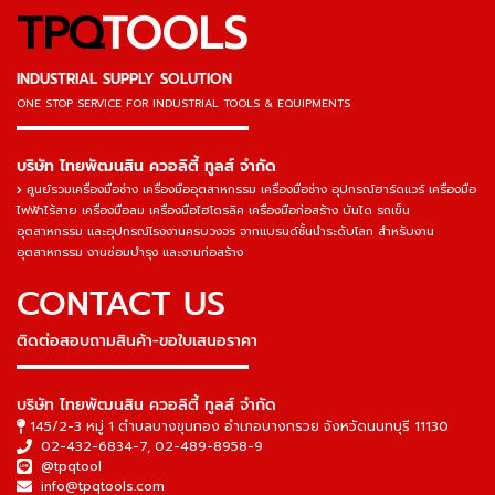
TPQ
TOOLS
INDUSTRIAL SUPPLY SOLUTION
ONE STOP SERVICE
FOR INDUSTRIAL TOOLS & EQUIPMENTS
▬▬▬▬▬▬▬▬▬▬▬▬▬▬▬
บริษัท ไทยพัฒนสิน ควอลิตี้ ทูลส์ จำกัด
ศูนย์รวมเครื่องมือช่าง เครื่องมืออุตสาหกรรม เครื่องมือช่าง อุปกรณ์ฮาร์ดแวร์ เครื่องมือ
ไฟฟ้าไร้สาย เครื่องมือลม เครื่องมือไฮโดรลิค เครื่องมือก่อสร้าง บันได รถเข็น
อุตสาหกรรม และอุปกรณ์โรงงานครบวงจร จากแบรนด์ชั้นนำระดับโลก สำหรับงาน
อุตสาหกรรม งานซ่อมบำรุง และงานก่อสร้าง
CONTACT US
ติดต่อสอบถามสินค้า-ขอใบเสนอราคา
▬▬▬▬▬▬▬▬▬▬▬▬▬▬▬
บริษัท ไทยพัฒนสิน ควอลิตี้ ทูลส์ จำกัด
145/2-3 หมู่ 1 ตำบลบางขุนกอง อำเภอบางกรวย จังหวัดนนทบุรี 11130
02-432-6834-7
,
02-489-8958-9
@tpqtool
info@tpqtools.com