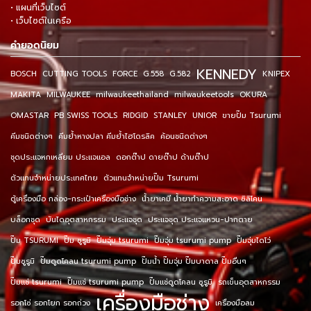
• แผนที่เว็บไซต์
• เว็บไซต์ในเครือ
คำยอดนิยม
KENNEDY
BOSCH
CUTTING TOOLS
FORCE
G.558
G.582
KNIPEX
MAKITA
MILWAUKEE
milwaukeethailand
milwaukeetools
OKURA
OMASTAR
PB SWISS TOOLS
RIDGID
STANLEY
UNIOR
ขายปั๊ม Tsurumi
คีมชนิดต่างๆ
คีมย้ำหางปลา คีมย้ำไฮโดรลิค
ค้อนชนิดต่างๆ
ชุดประแจหกเหลี่ยม ประแจแอล
ดอกต๊าป ดายต๊าป ด้ามต๊าป
ตัวแทนจำหน่ายประเทศไทย
ตัวแทนจำหน่ายปั๊ม Tsurumi
ตู้เครื่องมือ กล่อง-กระเป๋าเครื่องมือช่าง
น้ำยาเคมี น้ำยาทำความสะอาด ซิลิโคน
บล็อกชุด
บันไดอุตสาหกรรม
ประแจชุด
ประแจชุด ประแจแหวน-ปากตาย
ปั๊ม TSURUMI
ปั๊ม ซูรูมิ
ปั๊มจุ่ม tsurumi
ปั๊มจุ่ม tsurumi pump
ปั๊มจุ่มไดโว่
ปั๊มซูรูมิ
ปั๊มดูดโคลน tsurumi pump
ปั๊มน้ำ ปั๊มจุ่ม ปั๊มบาดาล ปั๊มอื่นๆ
ปั๊มแช่ tsurumi
ปั๊มแช่ tsurumi pump
ปั๊มแช่ดูดโคลน ซูรูมิ
รถเข็นอุตสาหกรรม
เครื่องมือช่าง
รอกโซ่ รอกโยก รอกถ่วง
เครื่องมือลม