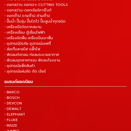
• ดอกสว่าน ดอกเจาะ CUTTING TOOLS
• ดอกสว่าน-ดอกเจียร์คาร์ไบท์
• ดอกต๊าป ดายต๊าป ด้ามต๊าป
• ปั๊มน้ำ ปั๊มจุ่ม ปั๊มไดโว่ ปั๊มสูบน้ำทุกชนิด
• เครื่องมือวัดภาคสนาม
• เครื่องเชื่อม ตู้เชื่อมไฟฟ้า
• เครื่องขัดพื้น เครื่องปั่นเงาพื้น
• อุปกรณ์นิรภัย อุปกรณ์เซฟตี้
• ล้อเก็บสายไฟ ปลั๊กไฟ
• พัดลมถังกลม ท่อลมระบายอากาศ
• พัดลมอุตสาหกรรม พัดลมโรงงาน
• อุปกรณ์แพ็คสินค้า
• อุปกรณ์แผ่นขัด ตัด เจียร์
แบรนด์ยอดนิยม
• BARCO
• BOSCH
• DEVCON
• DEWALT
• ELEPHANT
• FLUKE
• INSIZE