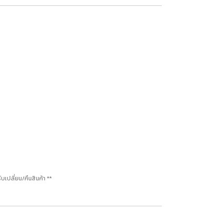
ปลี่ยน/คืนสินค้า **