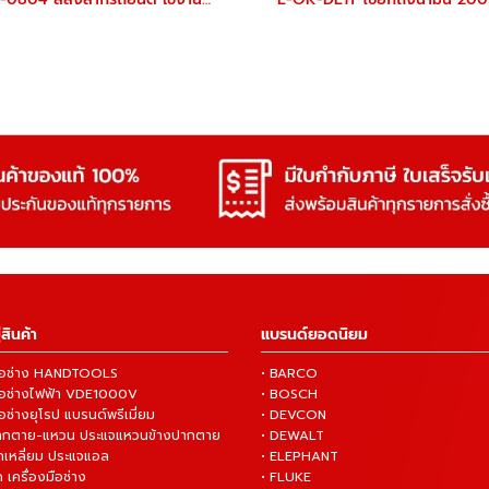
สินค้า
แบรนด์ยอดนิยม
งมือช่าง HANDTOOLS
• BARCO
งมือช่างไฟฟ้า VDE1000V
• BOSCH
ือช่างยุโรป แบรนด์พรีเมี่ยม
• DEVCON
ปากตาย-แหวน ประแจแหวนข้างปากตาย
• DEWALT
กเหลี่ยม ประแจแอล
• ELEPHANT
 เครื่องมือช่าง
• FLUKE