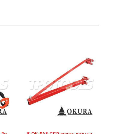
E-OK-DL1T โซ่ยกถังน้ำมัน 200 ลิตร กำลังยกขนาด 1 ตัน / 1 ชิ้น "OKURA"
E-OK-PA3-CS12 ชุดเครน แขวน รอกสลิงไฟฟ้า (สำหรับรุ่น PA3) "OKURA"