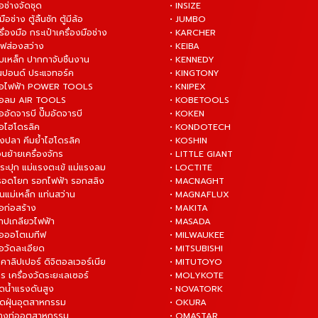
ือช่างจัดชุด
• INSIZE
มือช่าง ตู้ลิ้นชัก ตู้มีล้อ
• JUMBO
ื่องมือ กระเป๋าเครื่องมือช่าง
• KARCHER
ไฟส่องสว่าง
• KEIBA
บเหล็ก ปากกาจับชิ้นงาน
• KENNEDY
ันปอนด์ ประแจทอร์ค
• KINGTONY
งมือไฟฟ้า POWER TOOLS
• KNIPEX
งมือลม AIR TOOLS
• KOBETOOLS
ืออัดจารบี ปั๊มอัดจารบี
• KOKEN
มือไฮโดรลิค
• KONDOTECH
างปลา คีมย้ำไฮโดรลิค
• KOSHIN
่อนย้ายเครื่องจักร
• LITTLE GIANT
ระปุก แม่แรงตะเข้ แม่แรงลม
• LOCTITE
 รอดโยก รอกไฟฟ้า รอกสลิง
• MACNAGHT
่นแม่เหล็ก แท่นสว่าน
• MAGNAFLUX
ือก่อสร้าง
• MAKITA
ต๊าปเกลียวไฟฟ้า
• MASADA
มือออโตเมทีฟ
• MILWAUKEE
ือวัดละเอียด
• MITSUBISHI
ยคาลิปเปอร์ ดิจิตอลเวอร์เนีย
• MITUTOYO
ร เครื่องวัดระยะเลเซอร์
• MOLYKOTE
ฉีดน้ำแรงดันสูง
• NOVATORK
ดูดฝุ่นอุตสาหกรรม
• OKURA
ล้างท่ออุตสาหกรรม
• OMASTAR