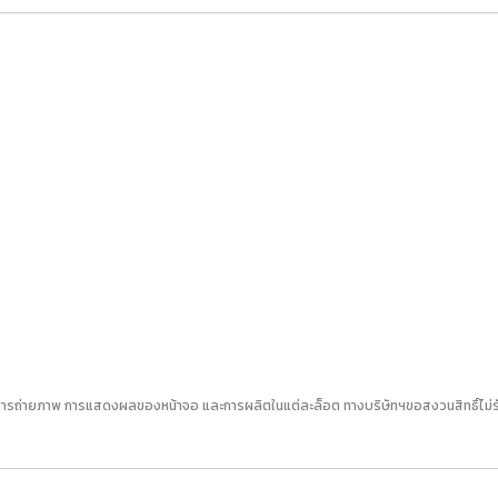
S
ารถ่ายภาพ การแสดงผลของหน้าจอ และการผลิตในแต่ละล็อต ทางบริษัทฯขอสงวนสิทธิ์ไม่รับเ