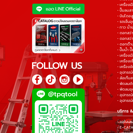
• เครื่องม
• ปั๊มลมส
• ปันไดอล
• รถเข็น
• กาว น้ำ
• ดอกสว
• ดอกสว่า
• ดอกต๊า
• ปั๊มน้ำ ป
• เครื่อง
• เครื่องเช
FOLLOW US
• เครื่องขั
• อุปกรณ์
• ล้อเก็บ
• พัดลมถ
• พัดลมอ
• อุปกรณ์
• อุปกรณ์แ
บริการ &
• ขอใบเส
• E-CA