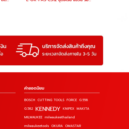
คำยอดนิยม
BOSCH
CUTTING TOOLS
FORCE
G.558
KENNEDY
G.582
KNIPEX
MAKITA
MILWAUKEE
milwaukeethailand
milwaukeetools
OKURA
OMASTAR