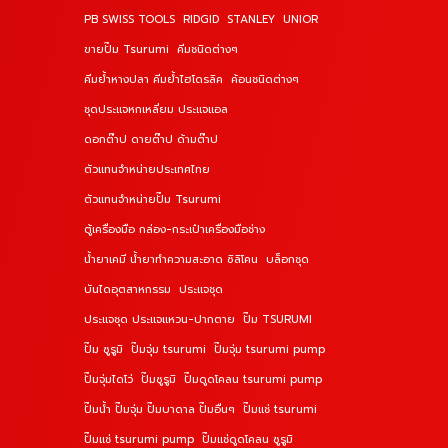
PB SWISS TOOLS
RIDGID
STANLEY
UNIOR
ขายปั๊ม Tsurumi
คีมชนิดต่างๆ
คีมย้ำหางปลา คีมย้ำไฮโดรลิค
ค้อนชนิดต่างๆ
ชุดประแจหกเหลี่ยม ประแจแอล
ดอกต๊าป ดายต๊าป ด้ามต๊าป
ตัวแทนจำหน่ายประเทศไทย
ตัวแทนจำหน่ายปั๊ม Tsurumi
ตู้เครื่องมือ กล่อง-กระเป๋าเครื่องมือช่าง
น้ำยาเคมี น้ำยาทำความสะอาด ซิลิโคน
บล็อกชุด
บันไดอุตสาหกรรม
ประแจชุด
ประแจชุด ประแจแหวน-ปากตาย
ปั๊ม TSURUMI
ปั๊ม ซูรูมิ
ปั๊มจุ่ม tsurumi
ปั๊มจุ่ม tsurumi pump
ปั๊มจุ่มไดโว่
ปั๊มซูรูมิ
ปั๊มดูดโคลน tsurumi pump
ปั๊มน้ำ ปั๊มจุ่ม ปั๊มบาดาล ปั๊มอื่นๆ
ปั๊มแช่ tsurumi
ปั๊มแช่ tsurumi pump
ปั๊มแช่ดูดโคลน ซูรูมิ