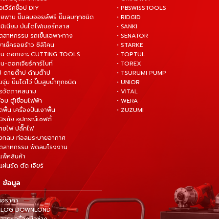
ือเวิร์คช็อป DIY
• PBSWISSTOOLS
ายพาน ปั๊มลมออยล์ฟรี ปั๊มลมทุกชนิด
• RIDGID
ูมิเนียม บันไดไฟเบอร์กลาส
• SANKI
อุตสาหกรรม รถเข็นเฉพาะทาง
• SENATOR
ยาเช็ครอยร้าว ซิลิโคน
• STARKE
่าน ดอกเจาะ CUTTING TOOLS
• TOPTUL
น-ดอกเจียร์คาร์ไบท์
• TOREX
ป ดายต๊าป ด้ามต๊าป
• TSURUMI PUMP
ั๊มจุ่ม ปั๊มไดโว่ ปั๊มสูบน้ำทุกชนิด
• UNIOR
มือวัดภาคสนาม
• VITAL
ื่อม ตู้เชื่อมไฟฟ้า
• WERA
ดพื้น เครื่องปั่นเงาพื้น
• ZUZUMI
นิรภัย อุปกรณ์เซฟตี้
สายไฟ ปลั๊กไฟ
ังกลม ท่อลมระบายอากาศ
ุตสาหกรรม พัดลมโรงงาน
แพ็คสินค้า
ผ่นขัด ตัด เจียร์
 ข้อมูล
นอราคา
TALOG DOWNLOND