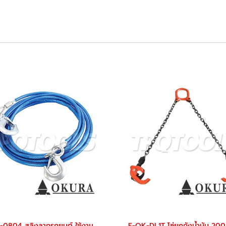
E-TC-0804 สลิงลากรถยนต์ ใช้งาน 3 ตัน ขนาดสลิง 8 มม. x 4 เมตร "OKURA"