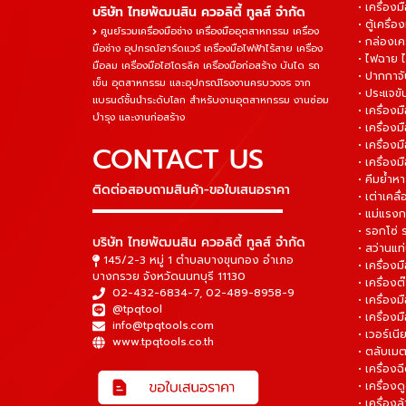
• เครื่องม
บริษัท ไทยพัฒนสิน ควอลิตี้ ทูลส์ จำกัด
• ตู้เครื่อง
ศูนย์รวมเครื่องมือช่าง เครื่องมืออุตสาหกรรม เครื่อง
• กล่องเคร
มือช่าง อุปกรณ์ฮาร์ดแวร์ เครื่องมือไฟฟ้าไร้สาย เครื่อง
• ไฟฉาย 
มือลม เครื่องมือไฮโดรลิค เครื่องมือก่อสร้าง บันได รถ
• ปากกาจั
เข็น อุตสาหกรรม และอุปกรณ์โรงงานครบวงจร จาก
• ประแจข
แบรนด์ชั้นนำระดับโลก สำหรับงานอุตสาหกรรม งานซ่อม
• เครื่อ
บำรุง และงานก่อสร้าง
• เครื่อ
• เครื่องม
CONTACT US
• เครื่อง
• คีมย้ำห
ติดต่อสอบถามสินค้า-ขอใบเสนอราคา
• เต่าเคลื
▬▬▬▬▬▬▬▬▬▬▬▬▬▬▬
• แม่แรงก
• รอกโซ่
บริษัท ไทยพัฒนสิน ควอลิตี้ ทูลส์ จำกัด
• สว่านแท
145/2-3 หมู่ 1 ตำบลบางขุนกอง อำเภอ
• เครื่องม
บางกรวย จังหวัดนนทบุรี 11130
• เครื่อง
02-432-6834-7
,
02-489-8958-9
• เครื่อง
@tpqtool
• เครื่องม
info@tpqtools.com
• เวอร์เนี
www.tpqtools.co.th
• ตลับเมต
• เครื่อง
• เครื่อง
• เครื่อง