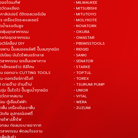
มือออโตเมทีฟ
• MILWAUKEE
ือวัดละเอียด
• MITSUBISHI
ยคาลิปเปอร์ ดิจิตอลเวอร์เนีย
• MITUTOYO
ร เครื่องวัดระยะเลเซอร์
• MOLYKOTE
ฉีดน้ำแรงดันสูง
• NOVATORK
ดูดฝุ่นอุตสาหกรรม
• OKURA
ล้างท่ออุตสาหกรรม
• OMASTAR
ือเวิร์คช็อป DIY
• PBSWISSTOOLS
ายพาน ปั๊มลมออยล์ฟรี ปั๊มลมทุกชนิด
• RIDGID
ูมิเนียม บันไดไฟเบอร์กลาส
• SANKI
อุตสาหกรรม รถเข็นเฉพาะทาง
• SENATOR
ยาเช็ครอยร้าว ซิลิโคน
• STARKE
่าน ดอกเจาะ CUTTING TOOLS
• TOPTUL
น-ดอกเจียร์คาร์ไบท์
• TOREX
ป ดายต๊าป ด้ามต๊าป
• TSURUMI PUMP
ั๊มจุ่ม ปั๊มไดโว่ ปั๊มสูบน้ำทุกชนิด
• UNIOR
มือวัดภาคสนาม
• VITAL
ื่อม ตู้เชื่อมไฟฟ้า
• WERA
ดพื้น เครื่องปั่นเงาพื้น
• ZUZUMI
นิรภัย อุปกรณ์เซฟตี้
สายไฟ ปลั๊กไฟ
ังกลม ท่อลมระบายอากาศ
ุตสาหกรรม พัดลมโรงงาน
แพ็คสินค้า