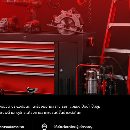
อวัด ประแจปอนด์ เครื่องมือก่อสร้าง รอก แม่แรง ปั๊มน้ำ ปั๊มจุ่ม
รณ์เซฟตี้ และอุปกรณ์โรงงานจากแบรนด์ชั้นนำระดับโลก