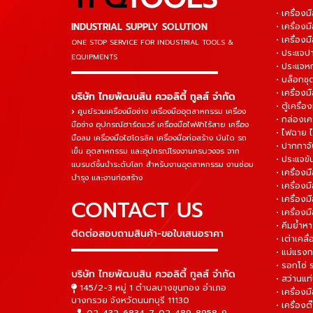
• เครื่อ
INDUSTRIAL SUPPLY SOLUTION
• เครื่อ
• เครื่องม
ONE STOP SERVICE
FOR INDUSTRIAL TOOLS &
• ประแจ
EQUIPMENTS
• ประแจห
▬▬▬▬▬▬▬▬▬▬▬▬▬▬▬
• บล็อกชุด
• เครื่องม
บริษัท ไทยพัฒนสิน ควอลิตี้ ทูลส์ จำกัด
• ตู้เครื่อง
ศูนย์รวมเครื่องมือช่าง เครื่องมืออุตสาหกรรม เครื่อง
• กล่องเคร
มือช่าง อุปกรณ์ฮาร์ดแวร์ เครื่องมือไฟฟ้าไร้สาย เครื่อง
• ไฟฉาย 
มือลม เครื่องมือไฮโดรลิค เครื่องมือก่อสร้าง บันได รถ
• ปากกาจั
เข็น อุตสาหกรรม และอุปกรณ์โรงงานครบวงจร จาก
• ประแจข
แบรนด์ชั้นนำระดับโลก สำหรับงานอุตสาหกรรม งานซ่อม
• เครื่อ
บำรุง และงานก่อสร้าง
• เครื่อ
• เครื่องม
CONTACT US
• เครื่อง
• คีมย้ำห
ติดต่อสอบถามสินค้า-ขอใบเสนอราคา
• เต่าเคลื
▬▬▬▬▬▬▬▬▬▬▬▬▬▬▬
• แม่แรงก
• รอกโซ่
บริษัท ไทยพัฒนสิน ควอลิตี้ ทูลส์ จำกัด
• สว่านแท
145/2-3 หมู่ 1 ตำบลบางขุนกอง อำเภอ
• เครื่องม
บางกรวย จังหวัดนนทบุรี 11130
• เครื่อง