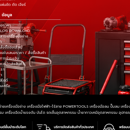
ผ่นขัด ตัด เจียร์
 ข้อมูล
นอราคา
TALOG DOWNLOND
าระเครื่องมือช่าง
้า
สั่งซื้อออนไลน์
ขอใบเสนอราคา / สั่งซื้อสินค้า
การชำระเงิน
การจัดส่งสินค้า
เรา
รา
็บไซต์
ในเครือ
ายเครื่องมือช่าง เครื่องมือไฟฟ้า-ไร้สาย POWERTOOLS เครื่องมือลม ปั๊มลม เครื่องมื
หกรรม เครื่องฉีดน้ำแรงดัน บันได รถเข็นอุตสาหกรรม น้ำยากาวเคมีอุตสาหกรรม อุปก