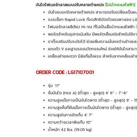
บันไดไฟเบอร์กลาสแบบปรับหลายตำแหน่ง
[ไม่นำกระแสไฟฟ้า]
บันไดแบบปรับหลายตำแหน่ง สามารถปรับเปลี่ยนเป็นแบ
ระบบล็อก Rapid Lock ที่จดสิทธิบัตรโดยเฉพาะของ Li
ไฟเบอร์กลาสสีเขียว Hi-Viz ที่ไม่เป็นสื่อนำกระแสไฟฟ้
พอร์ตสำหรับอุปกรณ์เสริม มีพอร์ตเชื่อมต่อสำหรับใช้ง
ขาตั้งเสริมปรับระดับได้ ช่วยเพิ่มความมั่นคงด้านข้างแ
แถบตัว V และฐานรองนวัตกรรมใหม่ ช่วยให้บันไดสามา
เคลื่อนย้ายสะดวก มีล้อที่แข็งแรง สำหรับลากเคลื่อนย้าย
ORDER CODE : LG17107001
รุ่น 17'
ขั้นบันได (ทรง A) (ต่ำสุด - สูงสุด) 4' 6" - 7'-6"
ความสูงเมื่อกางเป็นบันไดพาด (ต่ำสุด - สูงสุด) 9' - 15
ความสูงขั้นที่ยืนเมื่อกางเป็นบันไดพาด (ต่ำสุด - สูงสุด)
ความสูงในการจัดเก็บ 4' 7"
ความกว้างเวลาพับเก็บ 10"
น้ำหนัก 42 lbs. (19.05 kg)