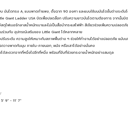
บ บันไดทรง A, แบบพาดกำแพง, ตั้งฉาก 90 องศา และแบบใช้บนบันไดขั้นต่างระดับไ
ttle Giant Ladder USA บิดเพื่อปลดล็อก ปรับความยาวบันไดตามต้องการ จากนั้นบิดก
า วัสดุไฟเบอร์กลาสน้ำหนักเบาและไม่เป็นสื่อนำกระแสไฟฟ้า สีเขียวช่วยเพิ่มความปลอดภ
านร่วมกับ อุปกรณ์เสริมของ Little Giant ได้หลากหลาย
ละปรับระดับ ความสูงให้เหมาะกับสภาพพื้นต่าง ๆ ช่วยให้ทำงานได้อย่างปลอดภัย แม้บนพื้
รถวางพาดกับมุม ภายใน-ภายนอก, ผนัง หรือเสาได้อย่างมั่นคง
ได้สะดวกจากที่หนึ่งไปอีกที่หนึ่ง พร้อมที่จับที่ช่วยกระจายน้ำหนักอย่างสมดุล
'
 5' 9" - 11' 7"