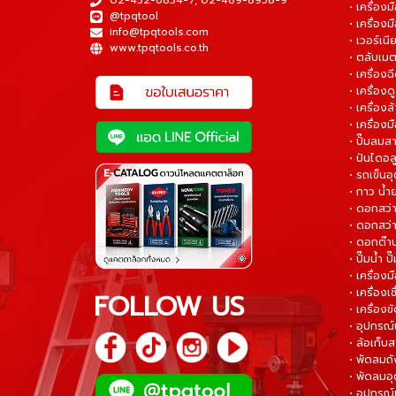
02-432-6834-7
,
02-489-8958-9
• เครื่อง
@tpqtool
• เครื่องม
info@tpqtools.com
• เวอร์เนี
www.tpqtools.co.th
• ตลับเมต
• เครื่อง
• เครื่อง
• เครื่อง
• เครื่องม
• ปั๊มลมส
• ปันไดอล
• รถเข็น
• กาว น้ำ
• ดอกสว
• ดอกสว่า
• ดอกต๊า
• ปั๊มน้ำ ป
• เครื่อง
• เครื่องเช
FOLLOW US
• เครื่องขั
• อุปกรณ์
• ล้อเก็บ
• พัดลมถ
• พัดลมอ
• อุปกรณ์