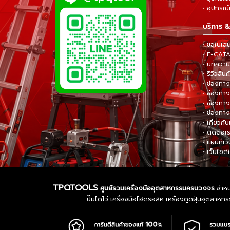
• อุปกรณ์แ
บริการ &
• ขอใบเส
• E-CA
• บทความส
• รีวิวสินค
• ช่องทาง
• ช่องทาง
• ช่องทาง
• ช่องทาง
• เกี่ยวกับ
• ติดต่อเ
• แผนที่เว
• เว็บไซต์
TPQTOOLS
ศูนย์รวมเครื่องมืออุตสาหกรรมครบวงจร
จำหน่
ปั๊มไดโว่ เครื่องมือไฮดรอลิค เครื่องดูดฝุ่นอุตสา