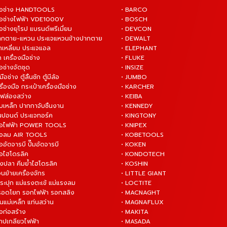
งมือช่าง HANDTOOLS
• BARCO
งมือช่างไฟฟ้า VDE1000V
• BOSCH
ือช่างยุโรป แบรนด์พรีเมี่ยม
• DEVCON
ปากตาย-แหวน ประแจแหวนข้างปากตาย
• DEWALT
กเหลี่ยม ประแจแอล
• ELEPHANT
 เครื่องมือช่าง
• FLUKE
ือช่างจัดชุด
• INSIZE
มือช่าง ตู้ลิ้นชัก ตู้มีล้อ
• JUMBO
ื่องมือ กระเป๋าเครื่องมือช่าง
• KARCHER
ไฟส่องสว่าง
• KEIBA
บเหล็ก ปากกาจับชิ้นงาน
• KENNEDY
ันปอนด์ ประแจทอร์ค
• KINGTONY
งมือไฟฟ้า POWER TOOLS
• KNIPEX
งมือลม AIR TOOLS
• KOBETOOLS
ืออัดจารบี ปั๊มอัดจารบี
• KOKEN
มือไฮโดรลิค
• KONDOTECH
างปลา คีมย้ำไฮโดรลิค
• KOSHIN
่อนย้ายเครื่องจักร
• LITTLE GIANT
ระปุก แม่แรงตะเข้ แม่แรงลม
• LOCTITE
 รอดโยก รอกไฟฟ้า รอกสลิง
• MACNAGHT
่นแม่เหล็ก แท่นสว่าน
• MAGNAFLUX
ือก่อสร้าง
• MAKITA
ต๊าปเกลียวไฟฟ้า
• MASADA