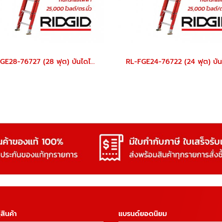
RL-FGE28-76727 (28 ฟุต) บันไดไฟเบอร์กลาส สไลด์เลื่อน 2 ตอน RL-FGE
สินค้า
แบรนด์ยอดนิยม