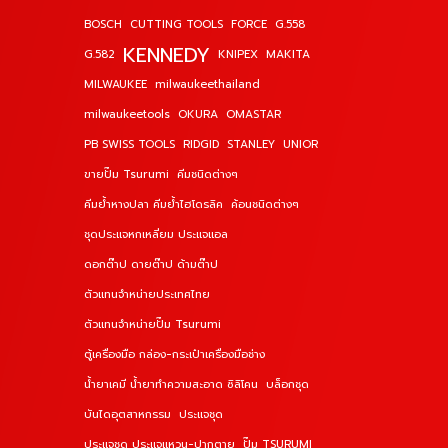
BOSCH
CUTTING TOOLS
FORCE
G.558
KENNEDY
G.582
KNIPEX
MAKITA
MILWAUKEE
milwaukeethailand
milwaukeetools
OKURA
OMASTAR
PB SWISS TOOLS
RIDGID
STANLEY
UNIOR
ขายปั๊ม Tsurumi
คีมชนิดต่างๆ
คีมย้ำหางปลา คีมย้ำไฮโดรลิค
ค้อนชนิดต่างๆ
ชุดประแจหกเหลี่ยม ประแจแอล
ดอกต๊าป ดายต๊าป ด้ามต๊าป
ตัวแทนจำหน่ายประเทศไทย
ตัวแทนจำหน่ายปั๊ม Tsurumi
ตู้เครื่องมือ กล่อง-กระเป๋าเครื่องมือช่าง
น้ำยาเคมี น้ำยาทำความสะอาด ซิลิโคน
บล็อกชุด
บันไดอุตสาหกรรม
ประแจชุด
ประแจชุด ประแจแหวน-ปากตาย
ปั๊ม TSURUMI