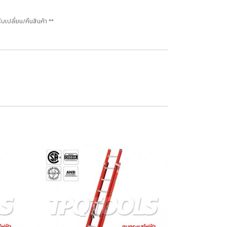
ปลี่ยน/คืนสินค้า **