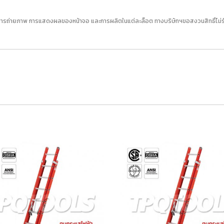
ารถ่ายภาพ การแสดงผลของหน้าจอ และการผลิตในแต่ละล็อต ทางบริษัทฯขอสงวนสิทธิ์ไม่รับเ