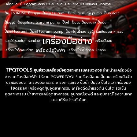
บล็อกชุด
บันไดอุตสาหกรรม
ประแจชุด
ประแจชุด ประแจแหวน-ปากตาย
ปั๊ม TSURUMI
ปั๊ม ซูรูมิ
ปั๊มจุ่ม tsurumi
ปั๊มจุ่ม tsurumi pump
ปั๊มจุ่มไดโว่
ปั๊มซูรูมิ
ปั๊มดูดโคลน tsurumi pump
ปั๊มน้ำ ปั๊มจุ่ม ปั๊มบาดาล ปั๊มอื่นๆ
ปั๊มแช่ tsurumi
ปั๊มแช่ tsurumi pump
ปั๊มแช่ดูดโคลน ซูรูมิ
รถเข็นอุตสาหกรรม
เครื่องมือช่าง
รอกโซ่ รอกโยก รอกถ่วง
เครื่องมือลม
เครื่องมือไฟฟ้า
เครื่องมือวัดละเอียด
เครื่องมือไฮโดรลิค
ไขควง
TPQTOOLS
ศูนย์รวมเครื่องมืออุตสาหกรรมครบวงจร
จำหน่ายเครื่องมือ
ช่าง เครื่องมือไฟฟ้า-ไร้สาย POWERTOOLS เครื่องมือลม ปั๊มลม เครื่องมือวัด
ประแจปอนด์ เครื่องมือก่อสร้าง รอก แม่แรง ปั๊มน้ำ ปั๊มจุ่ม ปั๊มไดโว่ เครื่องมือ
ไฮดรอลิค เครื่องดูดฝุ่นอุตสาหกรรม เครื่องฉีดน้ำแรงดัน บันได รถเข็น
อุตสาหกรรม น้ำยากาวเคมีอุตสาหกรรม อุปกรณ์เซฟตี้ และอุปกรณ์โรงงานจาก
แบรนด์ชั้นนำระดับโลก