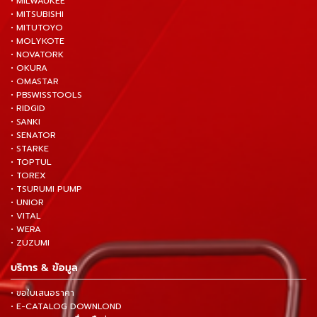
• MILWAUKEE
• MITSUBISHI
• MITUTOYO
• MOLYKOTE
• NOVATORK
• OKURA
• OMASTAR
• PBSWISSTOOLS
• RIDGID
• SANKI
• SENATOR
• STARKE
• TOPTUL
• TOREX
• TSURUMI PUMP
• UNIOR
• VITAL
• WERA
• ZUZUMI
บริการ & ข้อมูล
• ขอใบเสนอราคา
• E-CATALOG DOWNLOND