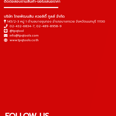
ติดต่อสอบถามสินค้า-ขอใบเสนอราคา
▬▬▬▬▬▬▬▬▬▬▬▬▬▬▬
บริษัท ไทยพัฒนสิน ควอลิตี้ ทูลส์ จำกัด
145/2-3 หมู่ 1 ตำบลบางขุนกอง อำเภอบางกรวย จังหวัดนนทบุรี 11130
02-432-6834-7
,
02-489-8958-9
@tpqtool
info@tpqtools.com
www.tpqtools.co.th
FOLLOW US