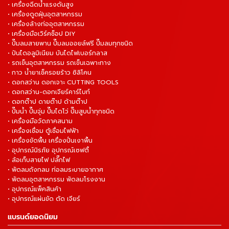
• เครื่องฉีดน้ำแรงดันสูง
• เครื่องดูดฝุ่นอุตสาหกรรม
• เครื่องล้างท่ออุตสาหกรรม
• เครื่องมือเวิร์คช็อป DIY
• ปั๊มลมสายพาน ปั๊มลมออยล์ฟรี ปั๊มลมทุกชนิด
• ปันไดอลูมิเนียม บันไดไฟเบอร์กลาส
• รถเข็นอุตสาหกรรม รถเข็นเฉพาะทาง
• กาว น้ำยาเช็ครอยร้าว ซิลิโคน
• ดอกสว่าน ดอกเจาะ CUTTING TOOLS
• ดอกสว่าน-ดอกเจียร์คาร์ไบท์
• ดอกต๊าป ดายต๊าป ด้ามต๊าป
• ปั๊มน้ำ ปั๊มจุ่ม ปั๊มไดโว่ ปั๊มสูบน้ำทุกชนิด
• เครื่องมือวัดภาคสนาม
• เครื่องเชื่อม ตู้เชื่อมไฟฟ้า
• เครื่องขัดพื้น เครื่องปั่นเงาพื้น
• อุปกรณ์นิรภัย อุปกรณ์เซฟตี้
• ล้อเก็บสายไฟ ปลั๊กไฟ
• พัดลมถังกลม ท่อลมระบายอากาศ
• พัดลมอุตสาหกรรม พัดลมโรงงาน
• อุปกรณ์แพ็คสินค้า
• อุปกรณ์แผ่นขัด ตัด เจียร์
แบรนด์ยอดนิยม