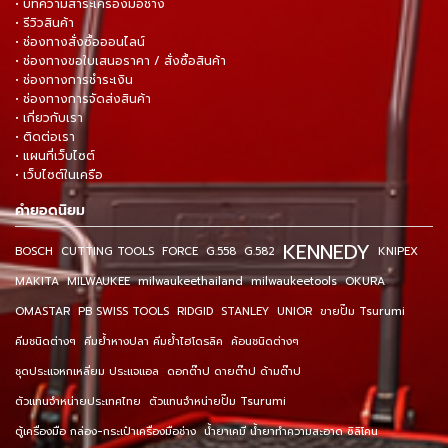
• บทความสาระเครื่องมือช่าง
• รีวิวสินค้า
• ช่องทางสั่งซื้อออนไลน์
• ช่องทางขอใบเสนอราคา / สั่งซื้อสินค้า
• ช่องทางการชำระเงิน
• ช่องทางการจัดส่งสินค้า
• เกี่ยวกับเรา
• ติดต่อเรา
• แผนที่เว็บไซต์
• เว็บไซต์ในเครือ
คำยอดนิยม
KENNEDY
BOSCH
CUTTING TOOLS
FORCE
G.558
G.582
KNIPEX
MAKITA
MILWAUKEE
milwaukeethailand
milwaukeetools
OKURA
OMASTAR
PB SWISS TOOLS
RIDGID
STANLEY
UNIOR
ขายปั๊ม Tsurumi
คีมชนิดต่างๆ
คีมย้ำหางปลา คีมย้ำไฮโดรลิค
ค้อนชนิดต่างๆ
ชุดประแจหกเหลี่ยม ประแจแอล
ดอกต๊าป ดายต๊าป ด้ามต๊าป
ตัวแทนจำหน่ายประเทศไทย
ตัวแทนจำหน่ายปั๊ม Tsurumi
ตู้เครื่องมือ กล่อง-กระเป๋าเครื่องมือช่าง
น้ำยาเคมี น้ำยาทำความสะอาด ซิลิโคน