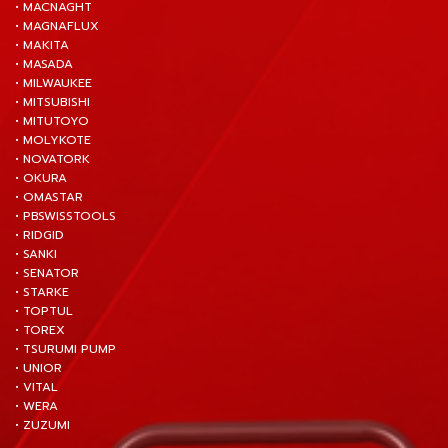
• MACNAGHT
• MAGNAFLUX
• MAKITA
• MASADA
• MILWAUKEE
• MITSUBISHI
• MITUTOYO
• MOLYKOTE
• NOVATORK
• OKURA
• OMASTAR
• PBSWISSTOOLS
• RIDGID
• SANKI
• SENATOR
• STARKE
• TOPTUL
• TOREX
• TSURUMI PUMP
• UNIOR
• VITAL
• WERA
• ZUZUMI