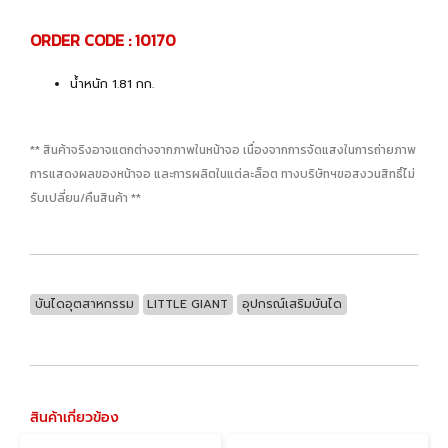
ORDER CODE : 10170
น้ำหนัก 1.81 กก.
** สินค้าจริงอาจแตกต่างจากภาพในหน้าจอ เนื่องจากการจัดแสงในการถ่ายภาพ
การแสดงผลของหน้าจอ และการผลิตในแต่ละล็อต ทางบริษัทฯขอสงวนสิทธิ์ไม่
รับเปลี่ยน/คืนสินค้า **
บันไดอุตสาหกรรม
LITTLE GIANT
อุปกรณ์เสริมบันได
สินค้าเกี่ยวข้อง