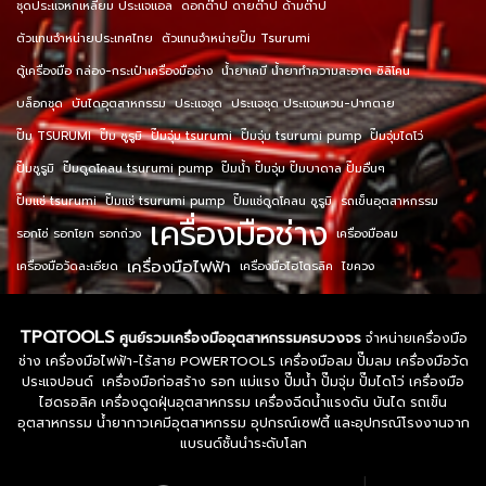
ชุดประแจหกเหลี่ยม ประแจแอล
ดอกต๊าป ดายต๊าป ด้ามต๊าป
ตัวแทนจำหน่ายประเทศไทย
ตัวแทนจำหน่ายปั๊ม Tsurumi
ตู้เครื่องมือ กล่อง-กระเป๋าเครื่องมือช่าง
น้ำยาเคมี น้ำยาทำความสะอาด ซิลิโคน
บล็อกชุด
บันไดอุตสาหกรรม
ประแจชุด
ประแจชุด ประแจแหวน-ปากตาย
ปั๊ม TSURUMI
ปั๊ม ซูรูมิ
ปั๊มจุ่ม tsurumi
ปั๊มจุ่ม tsurumi pump
ปั๊มจุ่มไดโว่
ปั๊มซูรูมิ
ปั๊มดูดโคลน tsurumi pump
ปั๊มน้ำ ปั๊มจุ่ม ปั๊มบาดาล ปั๊มอื่นๆ
ปั๊มแช่ tsurumi
ปั๊มแช่ tsurumi pump
ปั๊มแช่ดูดโคลน ซูรูมิ
รถเข็นอุตสาหกรรม
เครื่องมือช่าง
รอกโซ่ รอกโยก รอกถ่วง
เครื่องมือลม
เครื่องมือไฟฟ้า
เครื่องมือวัดละเอียด
เครื่องมือไฮโดรลิค
ไขควง
TPQTOOLS
ศูนย์รวมเครื่องมืออุตสาหกรรมครบวงจร
จำหน่ายเครื่องมือ
ช่าง เครื่องมือไฟฟ้า-ไร้สาย POWERTOOLS เครื่องมือลม ปั๊มลม เครื่องมือวัด
ประแจปอนด์ เครื่องมือก่อสร้าง รอก แม่แรง ปั๊มน้ำ ปั๊มจุ่ม ปั๊มไดโว่ เครื่องมือ
ไฮดรอลิค เครื่องดูดฝุ่นอุตสาหกรรม เครื่องฉีดน้ำแรงดัน บันได รถเข็น
อุตสาหกรรม น้ำยากาวเคมีอุตสาหกรรม อุปกรณ์เซฟตี้ และอุปกรณ์โรงงานจาก
แบรนด์ชั้นนำระดับโลก