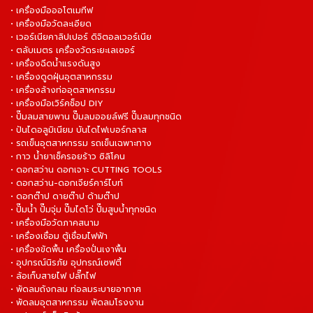
• เครื่องมือออโตเมทีฟ
• เครื่องมือวัดละเอียด
• เวอร์เนียคาลิปเปอร์ ดิจิตอลเวอร์เนีย
• ตลับเมตร เครื่องวัดระยะเลเซอร์
• เครื่องฉีดน้ำแรงดันสูง
• เครื่องดูดฝุ่นอุตสาหกรรม
• เครื่องล้างท่ออุตสาหกรรม
• เครื่องมือเวิร์คช็อป DIY
• ปั๊มลมสายพาน ปั๊มลมออยล์ฟรี ปั๊มลมทุกชนิด
• ปันไดอลูมิเนียม บันไดไฟเบอร์กลาส
• รถเข็นอุตสาหกรรม รถเข็นเฉพาะทาง
• กาว น้ำยาเช็ครอยร้าว ซิลิโคน
• ดอกสว่าน ดอกเจาะ CUTTING TOOLS
• ดอกสว่าน-ดอกเจียร์คาร์ไบท์
• ดอกต๊าป ดายต๊าป ด้ามต๊าป
• ปั๊มน้ำ ปั๊มจุ่ม ปั๊มไดโว่ ปั๊มสูบน้ำทุกชนิด
• เครื่องมือวัดภาคสนาม
• เครื่องเชื่อม ตู้เชื่อมไฟฟ้า
• เครื่องขัดพื้น เครื่องปั่นเงาพื้น
• อุปกรณ์นิรภัย อุปกรณ์เซฟตี้
• ล้อเก็บสายไฟ ปลั๊กไฟ
• พัดลมถังกลม ท่อลมระบายอากาศ
• พัดลมอุตสาหกรรม พัดลมโรงงาน