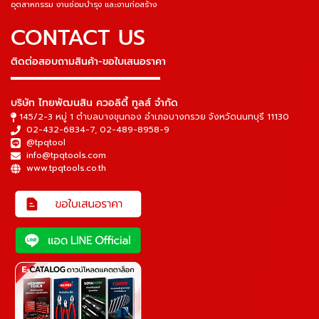
อุตสาหกรรม งานซ่อมบำรุง และงานก่อสร้าง
CONTACT US
ติดต่อสอบถามสินค้า-ขอใบเสนอราคา
▬▬▬▬▬▬▬▬▬▬▬▬▬▬▬
บริษัท ไทยพัฒนสิน ควอลิตี้ ทูลส์ จำกัด
145/2-3 หมู่ 1 ตำบลบางขุนกอง อำเภอบางกรวย จังหวัดนนทบุรี 11130
02-432-6834-7
,
02-489-8958-9
@tpqtool
info@tpqtools.com
www.tpqtools.co.th