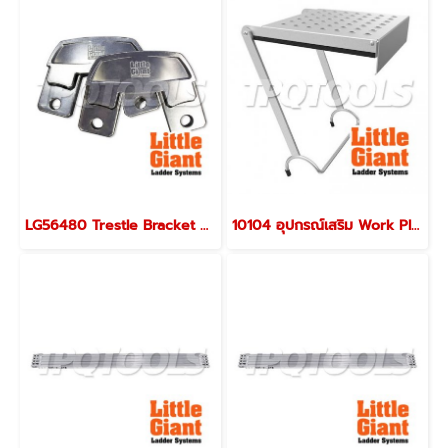
LG56480 Trestle Bracket Kit สำหรับรุ่น DH รุ่น 56212 (56480) "LITTLE GIANT"
10104 อุปกรณ์เสริม Work Platform รุ่น 10104 "LITTLE GIANT"