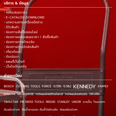
บริการ & ข้อมูล
• ขอใบเสนอราคา
• E-CATALOG DOWNLOND
• บทความสาระเครื่องมือช่าง
• รีวิวสินค้า
• ช่องทางสั่งซื้อออนไลน์
• ช่องทางขอใบเสนอราคา / สั่งซื้อสินค้า
• ช่องทางการชำระเงิน
• ช่องทางการจัดส่งสินค้า
• เกี่ยวกับเรา
• ติดต่อเรา
• แผนที่เว็บไซต์
• เว็บไซต์ในเครือ
คำยอดนิยม
KENNEDY
BOSCH
CUTTING TOOLS
FORCE
G.558
G.582
KNIPEX
MAKITA
MILWAUKEE
milwaukeethailand
milwaukeetools
OKURA
OMASTAR
PB SWISS TOOLS
RIDGID
STANLEY
UNIOR
ขายปั๊ม Tsurumi
คีมชนิดต่างๆ
คีมย้ำหางปลา คีมย้ำไฮโดรลิค
ค้อนชนิดต่างๆ