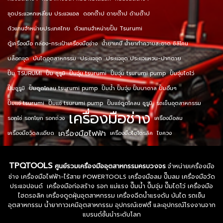
ชุดประแจหกเหลี่ยม ประแจแอล
ดอกต๊าป ดายต๊าป ด้ามต๊าป
ตัวแทนจำหน่ายประเทศไทย
ตัวแทนจำหน่ายปั๊ม Tsurumi
ตู้เครื่องมือ กล่อง-กระเป๋าเครื่องมือช่าง
น้ำยาเคมี น้ำยาทำความสะอาด ซิลิโคน
บล็อกชุด
บันไดอุตสาหกรรม
ประแจชุด
ประแจชุด ประแจแหวน-ปากตาย
ปั๊ม TSURUMI
ปั๊ม ซูรูมิ
ปั๊มจุ่ม tsurumi
ปั๊มจุ่ม tsurumi pump
ปั๊มจุ่มไดโว่
ปั๊มซูรูมิ
ปั๊มดูดโคลน tsurumi pump
ปั๊มน้ำ ปั๊มจุ่ม ปั๊มบาดาล ปั๊มอื่นๆ
ปั๊มแช่ tsurumi
ปั๊มแช่ tsurumi pump
ปั๊มแช่ดูดโคลน ซูรูมิ
รถเข็นอุตสาหกรรม
เครื่องมือช่าง
รอกโซ่ รอกโยก รอกถ่วง
เครื่องมือลม
เครื่องมือไฟฟ้า
เครื่องมือวัดละเอียด
เครื่องมือไฮโดรลิค
ไขควง
TPQTOOLS
ศูนย์รวมเครื่องมืออุตสาหกรรมครบวงจร
จำหน่ายเครื่องมือ
ช่าง เครื่องมือไฟฟ้า-ไร้สาย POWERTOOLS เครื่องมือลม ปั๊มลม เครื่องมือวัด
ประแจปอนด์ เครื่องมือก่อสร้าง รอก แม่แรง ปั๊มน้ำ ปั๊มจุ่ม ปั๊มไดโว่ เครื่องมือ
ไฮดรอลิค เครื่องดูดฝุ่นอุตสาหกรรม เครื่องฉีดน้ำแรงดัน บันได รถเข็น
อุตสาหกรรม น้ำยากาวเคมีอุตสาหกรรม อุปกรณ์เซฟตี้ และอุปกรณ์โรงงานจาก
แบรนด์ชั้นนำระดับโลก