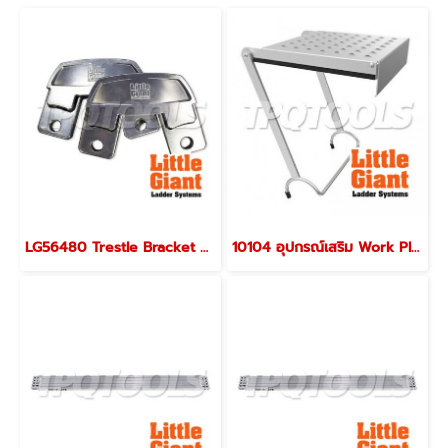
LG56480 Trestle Bracket Kit สำหรับรุ่น DH รุ่น 56212 (56480) "LITTLE GIANT"
10104 อุปกรณ์เสริม Work Platform รุ่น 10104 "LITTLE GIANT"