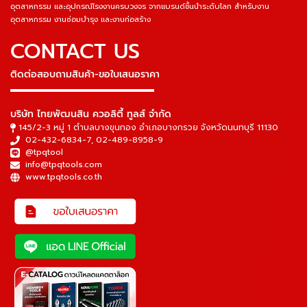
อุตสาหกรรม และอุปกรณ์โรงงานครบวงจร จากแบรนด์ชั้นนำระดับโลก สำหรับงาน
อุตสาหกรรม งานซ่อมบำรุง และงานก่อสร้าง
CONTACT US
ติดต่อสอบถามสินค้า-ขอใบเสนอราคา
▬▬▬▬▬▬▬▬▬▬▬▬▬▬▬
บริษัท ไทยพัฒนสิน ควอลิตี้ ทูลส์ จำกัด
145/2-3 หมู่ 1 ตำบลบางขุนกอง อำเภอบางกรวย จังหวัดนนทบุรี 11130
02-432-6834-7
,
02-489-8958-9
@tpqtool
info@tpqtools.com
www.tpqtools.co.th