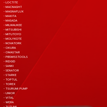
• LOCTITE
• MACNAGHT
• MAGNAFLUX
• MAKITA
• MASADA
• MILWAUKEE
• MITSUBISHI
• MITUTOYO
• MOLYKOTE
• NOVATORK
• OKURA
• OMASTAR
• PBSWISSTOOLS
• RIDGID
• SANKI
• SENATOR
• STARKE
• TOPTUL
• TOREX
• TSURUMI PUMP
• UNIOR
• VITAL
• WERA
• ZUZUMI