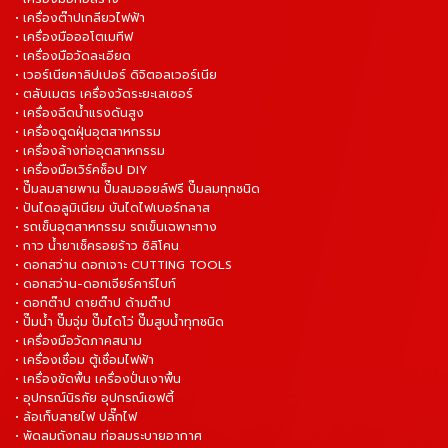
• เครื่องต๊าปเกลียวไฟฟ้า
• เครื่องมือออโตเมทีฟ
• เครื่องมือวัดละเอียด
• เวอร์เนียคาลิปเปอร์ ดิจิตอลเวอร์เนีย
• ตลับเมตร เครื่องวัดระยะเลเซอร์
• เครื่องฉีดน้ำแรงดันสูง
• เครื่องดูดฝุ่นอุตสาหกรรม
• เครื่องล้างท่ออุตสาหกรรม
• เครื่องมือเวิร์คช็อป DIY
• ปั๊มลมสายพาน ปั๊มลมออยล์ฟรี ปั๊มลมทุกชนิด
• ปันไดอลูมิเนียม บันไดไฟเบอร์กลาส
• รถเข็นอุตสาหกรรม รถเข็นเฉพาะทาง
• กาว น้ำยาเช็ครอยร้าว ซิลิโคน
• ดอกสว่าน ดอกเจาะ CUTTING TOOLS
• ดอกสว่าน-ดอกเจียร์คาร์ไบท์
• ดอกต๊าป ดายต๊าป ด้ามต๊าป
• ปั๊มน้ำ ปั๊มจุ่ม ปั๊มไดโว่ ปั๊มสูบน้ำทุกชนิด
• เครื่องมือวัดภาคสนาม
• เครื่องเชื่อม ตู้เชื่อมไฟฟ้า
• เครื่องขัดพื้น เครื่องปั่นเงาพื้น
• อุปกรณ์นิรภัย อุปกรณ์เซฟตี้
• ล้อเก็บสายไฟ ปลั๊กไฟ
• พัดลมถังกลม ท่อลมระบายอากาศ