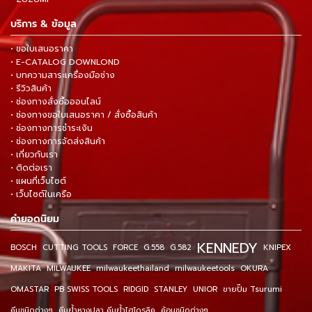
บริการ & ข้อมูล
• ขอใบเสนอราคา
• E-CATALOG DOWNLOND
• บทความสาระเครื่องมือช่าง
• รีวิวสินค้า
• ช่องทางสั่งซื้อออนไลน์
• ช่องทางขอใบเสนอราคา / สั่งซื้อสินค้า
• ช่องทางการชำระเงิน
• ช่องทางการจัดส่งสินค้า
• เกี่ยวกับเรา
• ติดต่อเรา
• แผนที่เว็บไซต์
• เว็บไซต์ในเครือ
คำยอดนิยม
KENNEDY
BOSCH
CUTTING TOOLS
FORCE
G.558
G.582
KNIPEX
MAKITA
MILWAUKEE
milwaukeethailand
milwaukeetools
OKURA
OMASTAR
PB SWISS TOOLS
RIDGID
STANLEY
UNIOR
ขายปั๊ม Tsurumi
คีมชนิดต่างๆ
คีมย้ำหางปลา คีมย้ำไฮโดรลิค
ค้อนชนิดต่างๆ