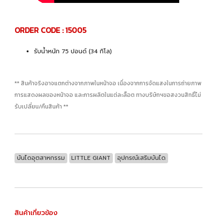
ORDER CODE : 15005
รับน้ำหนัก 75 ปอนด์ (34 กิโล)
** สินค้าจริงอาจแตกต่างจากภาพในหน้าจอ เนื่องจากการจัดแสงในการถ่ายภาพ
การแสดงผลของหน้าจอ และการผลิตในแต่ละล็อต ทางบริษัทฯขอสงวนสิทธิ์ไม่
รับเปลี่ยน/คืนสินค้า **
บันไดอุตสาหกรรม
LITTLE GIANT
อุปกรณ์เสริมบันได
สินค้าเกี่ยวข้อง