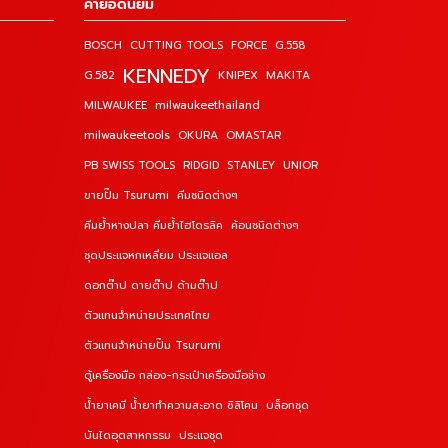
คำยอดนิยม
BOSCH
CUTTING TOOLS
FORCE
G.558
KENNEDY
G.582
KNIPEX
MAKITA
MILWAUKEE
milwaukeethailand
milwaukeetools
OKURA
OMASTAR
PB SWISS TOOLS
RIDGID
STANLEY
UNIOR
ขายปั๊ม Tsurumi
คีมชนิดต่างๆ
คีมย้ำหางปลา คีมย้ำไฮโดรลิค
ค้อนชนิดต่างๆ
ชุดประแจหกเหลี่ยม ประแจแอล
ดอกต๊าป ดายต๊าป ด้ามต๊าป
ตัวแทนจำหน่ายประเทศไทย
ตัวแทนจำหน่ายปั๊ม Tsurumi
ตู้เครื่องมือ กล่อง-กระเป๋าเครื่องมือช่าง
น้ำยาเคมี น้ำยาทำความสะอาด ซิลิโคน
บล็อกชุด
บันไดอุตสาหกรรม
ประแจชุด