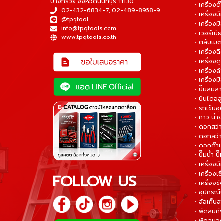
บางกรวย จังหวัดนนทบุรี 11130
• เครื่อง
02-432-6834-7
,
02-489-8958-9
• เครื่อง
@tpqtool
• เครื่องม
info@tpqtools.com
• เวอร์เนี
www.tpqtools.co.th
• ตลับเมต
• เครื่อง
• เครื่อง
• เครื่อง
• เครื่องม
• ปั๊มลมส
• ปันไดอล
• รถเข็น
• กาว น้ำ
• ดอกสว
• ดอกสว่า
• ดอกต๊า
• ปั๊มน้ำ ป
• เครื่อง
• เครื่องเช
FOLLOW US
• เครื่องขั
• อุปกรณ์
• ล้อเก็บ
• พัดลมถ
• พัดลมอ