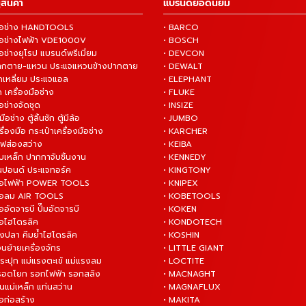
สินค้า
แบรนด์ยอดนิยม
งมือช่าง HANDTOOLS
• BARCO
งมือช่างไฟฟ้า VDE1000V
• BOSCH
ือช่างยุโรป แบรนด์พรีเมี่ยม
• DEVCON
ปากตาย-แหวน ประแจแหวนข้างปากตาย
• DEWALT
กเหลี่ยม ประแจแอล
• ELEPHANT
 เครื่องมือช่าง
• FLUKE
ือช่างจัดชุด
• INSIZE
มือช่าง ตู้ลิ้นชัก ตู้มีล้อ
• JUMBO
ื่องมือ กระเป๋าเครื่องมือช่าง
• KARCHER
ไฟส่องสว่าง
• KEIBA
บเหล็ก ปากกาจับชิ้นงาน
• KENNEDY
ันปอนด์ ประแจทอร์ค
• KINGTONY
งมือไฟฟ้า POWER TOOLS
• KNIPEX
งมือลม AIR TOOLS
• KOBETOOLS
ืออัดจารบี ปั๊มอัดจารบี
• KOKEN
มือไฮโดรลิค
• KONDOTECH
างปลา คีมย้ำไฮโดรลิค
• KOSHIN
่อนย้ายเครื่องจักร
• LITTLE GIANT
ระปุก แม่แรงตะเข้ แม่แรงลม
• LOCTITE
 รอดโยก รอกไฟฟ้า รอกสลิง
• MACNAGHT
่นแม่เหล็ก แท่นสว่าน
• MAGNAFLUX
ือก่อสร้าง
• MAKITA