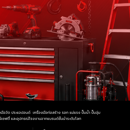
อวัด ประแจปอนด์ เครื่องมือก่อสร้าง รอก แม่แรง ปั๊มน้ำ ปั๊มจุ่ม
รณ์เซฟตี้ และอุปกรณ์โรงงานจากแบรนด์ชั้นนำระดับโลก