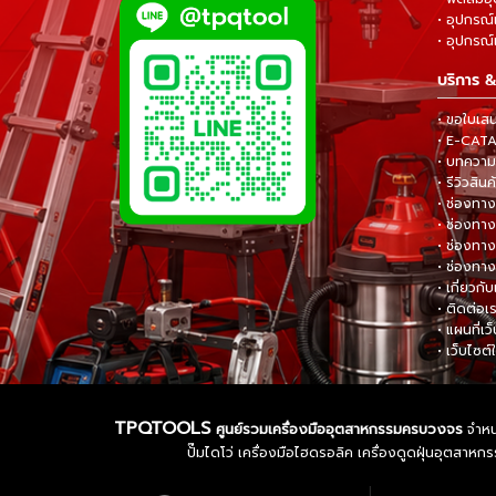
• อุปกรณ์
• อุปกรณ์แ
บริการ &
• ขอใบเส
• E-CA
• บทความส
• รีวิวสินค
• ช่องทาง
• ช่องทาง
• ช่องทาง
• ช่องทาง
• เกี่ยวกับ
• ติดต่อเ
• แผนที่เว
• เว็บไซต์
TPQTOOLS
ศูนย์รวมเครื่องมืออุตสาหกรรมครบวงจร
จำหน่
ปั๊มไดโว่ เครื่องมือไฮดรอลิค เครื่องดูดฝุ่นอุตสา