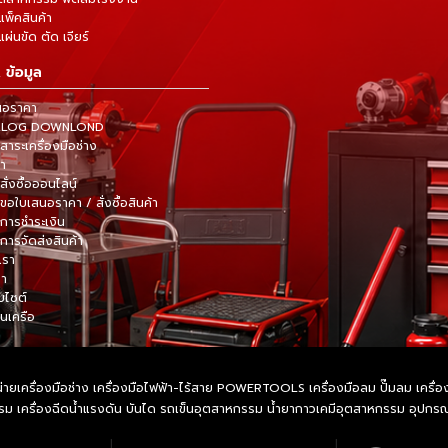
แพ็คสินค้า
ผ่นขัด ตัด เจียร์
 ข้อมูล
นอราคา
TALOG DOWNLOND
าระเครื่องมือช่าง
้า
สั่งซื้อออนไลน์
ขอใบเสนอราคา / สั่งซื้อสินค้า
การชำระเงิน
การจัดส่งสินค้า
เรา
รา
็บไซต์
ในเครือ
ายเครื่องมือช่าง เครื่องมือไฟฟ้า-ไร้สาย POWERTOOLS เครื่องมือลม ปั๊มลม เครื่องมื
หกรรม เครื่องฉีดน้ำแรงดัน บันได รถเข็นอุตสาหกรรม น้ำยากาวเคมีอุตสาหกรรม อุปก