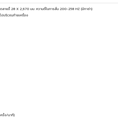
นาดสายจี้ 28 X 2,670 มม. ความถี่ในการสั่น 200-258 HZ (มิกาซ่า)
ปบริเวณท้ายเครื่อง
รั้ง/นาที)