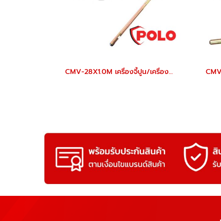
CMV-28X1.0M เครื่องจี้ปูน/เครื่องสั่นคอนกรีต (แบบมือถือ) หัวจี้ 28 มม. สายยาว 1 ม. POLO