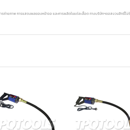
ารถ่ายภาพ การแสดงผลของหน้าจอ และการผลิตในแต่ละล็อต ทางบริษัทฯขอสงวนสิทธิ์ไม่รับเ