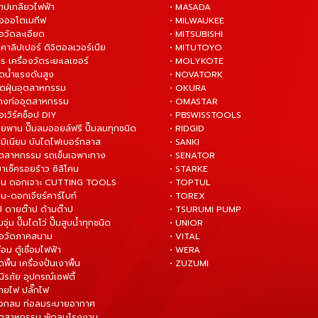
ต๊าปเกลียวไฟฟ้า
• MASADA
มือออโตเมทีฟ
• MILWAUKEE
ือวัดละเอียด
• MITSUBISHI
ยคาลิปเปอร์ ดิจิตอลเวอร์เนีย
• MITUTOYO
ร เครื่องวัดระยะเลเซอร์
• MOLYKOTE
ฉีดน้ำแรงดันสูง
• NOVATORK
ดูดฝุ่นอุตสาหกรรม
• OKURA
ล้างท่ออุตสาหกรรม
• OMASTAR
ือเวิร์คช็อป DIY
• PBSWISSTOOLS
ายพาน ปั๊มลมออยล์ฟรี ปั๊มลมทุกชนิด
• RIDGID
ูมิเนียม บันไดไฟเบอร์กลาส
• SANKI
อุตสาหกรรม รถเข็นเฉพาะทาง
• SENATOR
ยาเช็ครอยร้าว ซิลิโคน
• STARKE
่าน ดอกเจาะ CUTTING TOOLS
• TOPTUL
น-ดอกเจียร์คาร์ไบท์
• TOREX
ป ดายต๊าป ด้ามต๊าป
• TSURUMI PUMP
ั๊มจุ่ม ปั๊มไดโว่ ปั๊มสูบน้ำทุกชนิด
• UNIOR
มือวัดภาคสนาม
• VITAL
ื่อม ตู้เชื่อมไฟฟ้า
• WERA
ดพื้น เครื่องปั่นเงาพื้น
• ZUZUMI
นิรภัย อุปกรณ์เซฟตี้
สายไฟ ปลั๊กไฟ
ังกลม ท่อลมระบายอากาศ
ุตสาหกรรม พัดลมโรงงาน