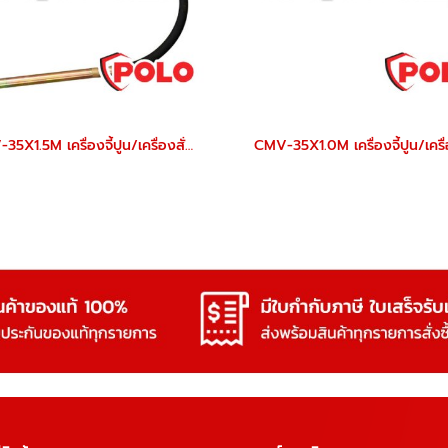
CMV-35X1.5M เครื่องจี้ปูน/เครื่องสั่นคอนกรีต (แบบมือถือ) หัวจี้ 35 มม. สายยาว 1.5 ม. POLO