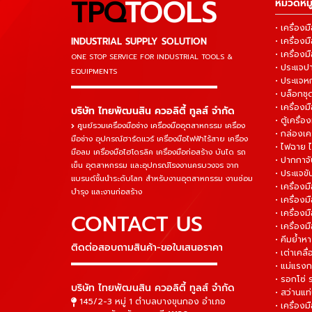
TPQ
TOOLS
หมวดหมู่
• เครื่อ
INDUSTRIAL SUPPLY SOLUTION
• เครื่อ
• เครื่องม
ONE STOP SERVICE
FOR INDUSTRIAL TOOLS &
• ประแจ
EQUIPMENTS
• ประแจห
▬▬▬▬▬▬▬▬▬▬▬▬▬▬▬
• บล็อกชุด
• เครื่องม
บริษัท ไทยพัฒนสิน ควอลิตี้ ทูลส์ จำกัด
• ตู้เครื่อง
ศูนย์รวมเครื่องมือช่าง เครื่องมืออุตสาหกรรม เครื่อง
• กล่องเคร
มือช่าง อุปกรณ์ฮาร์ดแวร์ เครื่องมือไฟฟ้าไร้สาย เครื่อง
• ไฟฉาย 
มือลม เครื่องมือไฮโดรลิค เครื่องมือก่อสร้าง บันได รถ
• ปากกาจั
เข็น อุตสาหกรรม และอุปกรณ์โรงงานครบวงจร จาก
• ประแจข
แบรนด์ชั้นนำระดับโลก สำหรับงานอุตสาหกรรม งานซ่อม
• เครื่อ
บำรุง และงานก่อสร้าง
• เครื่อ
• เครื่องม
CONTACT US
• เครื่อง
• คีมย้ำห
ติดต่อสอบถามสินค้า-ขอใบเสนอราคา
• เต่าเคลื
▬▬▬▬▬▬▬▬▬▬▬▬▬▬▬
• แม่แรงก
• รอกโซ่
บริษัท ไทยพัฒนสิน ควอลิตี้ ทูลส์ จำกัด
• สว่านแท
145/2-3 หมู่ 1 ตำบลบางขุนกอง อำเภอ
• เครื่องม