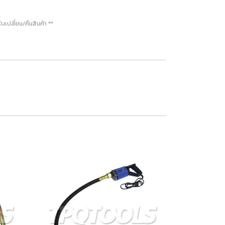
ปลี่ยน/คืนสินค้า **