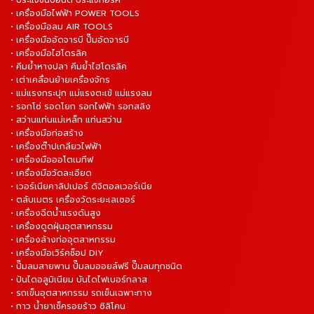
• เครื่องมือไฟฟ้า POWER TOOLS
• เครื่องมือลม AIR TOOLS
• เครื่องมืออัดจารบี ปั๊มอัดจารบี
• เครื่องมือไฮโดรลิค
• คีมย้ำหางปลา คีมย้ำไฮโดรลิค
• เต่าเคลื่อนย้ายเครื่องจักร
• แม่แรงกระปุก แม่แรงตะเข้ แม่แรงลม
• รอกโซ่ รอดโยก รอกไฟฟ้า รอกสลิง
• สว่านแท่นแม่เหล็ก แท่นสว่าน
• เครื่องมือก่อสร้าง
• เครื่องต๊าปเกลียวไฟฟ้า
• เครื่องมือออโตเมทีฟ
• เครื่องมือวัดละเอียด
• เวอร์เนียคาลิปเปอร์ ดิจิตอลเวอร์เนีย
• ตลับเมตร เครื่องวัดระยะเลเซอร์
• เครื่องฉีดน้ำแรงดันสูง
• เครื่องดูดฝุ่นอุตสาหกรรม
• เครื่องล้างท่ออุตสาหกรรม
• เครื่องมือเวิร์คช็อป DIY
• ปั๊มลมสายพาน ปั๊มลมออยล์ฟรี ปั๊มลมทุกชนิด
• ปันไดอลูมิเนียม บันไดไฟเบอร์กลาส
• รถเข็นอุตสาหกรรม รถเข็นเฉพาะทาง
• กาว น้ำยาเช็ครอยร้าว ซิลิโคน