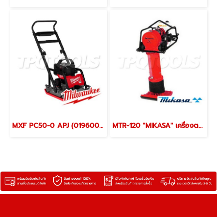
MXF PC50-0 APJ (019600964) เครื่องตบดินไร้สาย (เครื่องเปล่า) แรงการตบดิน 16KN MX FUEL MILWAUKEE (มิลวอคกี้)
MTR-120 "MIKASA" เครื่องตบดินแบบกระโดด (เครื่องกระทุ้งดิน) เบนซิน 2 จังหวะ จำนวนกระแทก 550-600 ครั้ง/นาที มิกาซ่า ประเทศญี่ปุ่น