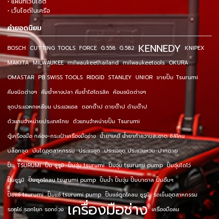
• แผนที่เว็บไซต์
• เว็บไซต์ในเครือ
คำยอดนิยม
KENNEDY
BOSCH
CUTTING TOOLS
FORCE
G.558
G.582
KNIPEX
MAKITA
MILWAUKEE
milwaukeethailand
milwaukeetools
OKURA
OMASTAR
PB SWISS TOOLS
RIDGID
STANLEY
UNIOR
ขายปั๊ม Tsurumi
คีมชนิดต่างๆ
คีมย้ำหางปลา คีมย้ำไฮโดรลิค
ค้อนชนิดต่างๆ
ชุดประแจหกเหลี่ยม ประแจแอล
ดอกต๊าป ดายต๊าป ด้ามต๊าป
ตัวแทนจำหน่ายประเทศไทย
ตัวแทนจำหน่ายปั๊ม Tsurumi
ตู้เครื่องมือ กล่อง-กระเป๋าเครื่องมือช่าง
น้ำยาเคมี น้ำยาทำความสะอาด ซิลิโคน
บล็อกชุด
บันไดอุตสาหกรรม
ประแจชุด
ประแจชุด ประแจแหวน-ปากตาย
ปั๊ม TSURUMI
ปั๊ม ซูรูมิ
ปั๊มจุ่ม tsurumi
ปั๊มจุ่ม tsurumi pump
ปั๊มจุ่มไดโว่
ปั๊มซูรูมิ
ปั๊มดูดโคลน tsurumi pump
ปั๊มน้ำ ปั๊มจุ่ม ปั๊มบาดาล ปั๊มอื่นๆ
ปั๊มแช่ tsurumi
ปั๊มแช่ tsurumi pump
ปั๊มแช่ดูดโคลน ซูรูมิ
รถเข็นอุตสาหกรรม
เครื่องมือช่าง
รอกโซ่ รอกโยก รอกถ่วง
เครื่องมือลม