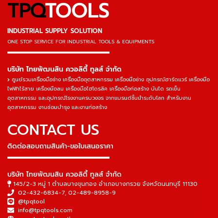
TPQ
TOOLS
INDUSTRIAL SUPPLY SOLUTION
ONE STOP SERVICE
FOR INDUSTRIAL TOOLS & EQUIPMENTS
▬▬▬▬▬▬▬▬▬▬▬▬▬▬▬
บริษัท ไทยพัฒนสิน ควอลิตี้ ทูลส์ จำกัด
ศูนย์รวมเครื่องมือช่าง เครื่องมืออุตสาหกรรม เครื่องมือช่าง อุปกรณ์ฮาร์ดแวร์ เครื่องมือ
ไฟฟ้าไร้สาย เครื่องมือลม เครื่องมือไฮโดรลิค เครื่องมือก่อสร้าง บันได รถเข็น
อุตสาหกรรม และอุปกรณ์โรงงานครบวงจร จากแบรนด์ชั้นนำระดับโลก สำหรับงาน
อุตสาหกรรม งานซ่อมบำรุง และงานก่อสร้าง
CONTACT US
ติดต่อสอบถามสินค้า-ขอใบเสนอราคา
▬▬▬▬▬▬▬▬▬▬▬▬▬▬▬
บริษัท ไทยพัฒนสิน ควอลิตี้ ทูลส์ จำกัด
145/2-3 หมู่ 1 ตำบลบางขุนกอง อำเภอบางกรวย จังหวัดนนทบุรี 11130
02-432-6834-7
,
02-489-8958-9
@tpqtool
info@tpqtools.com