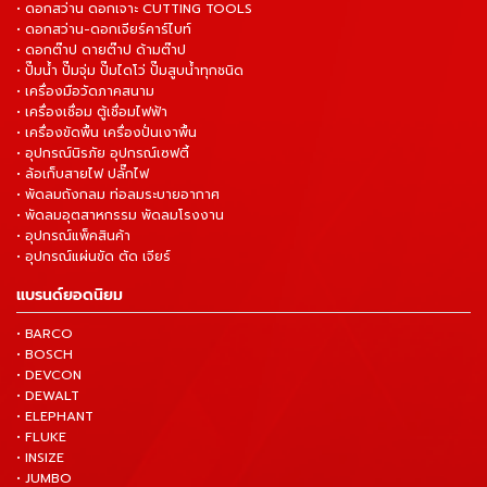
• ดอกสว่าน ดอกเจาะ CUTTING TOOLS
• ดอกสว่าน-ดอกเจียร์คาร์ไบท์
• ดอกต๊าป ดายต๊าป ด้ามต๊าป
• ปั๊มน้ำ ปั๊มจุ่ม ปั๊มไดโว่ ปั๊มสูบน้ำทุกชนิด
• เครื่องมือวัดภาคสนาม
• เครื่องเชื่อม ตู้เชื่อมไฟฟ้า
• เครื่องขัดพื้น เครื่องปั่นเงาพื้น
• อุปกรณ์นิรภัย อุปกรณ์เซฟตี้
• ล้อเก็บสายไฟ ปลั๊กไฟ
• พัดลมถังกลม ท่อลมระบายอากาศ
• พัดลมอุตสาหกรรม พัดลมโรงงาน
• อุปกรณ์แพ็คสินค้า
• อุปกรณ์แผ่นขัด ตัด เจียร์
แบรนด์ยอดนิยม
• BARCO
• BOSCH
• DEVCON
• DEWALT
• ELEPHANT
• FLUKE
• INSIZE
• JUMBO