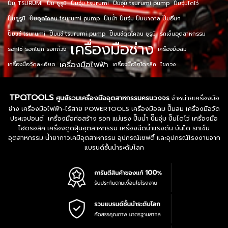
ปั๊ม TSURUMI
ปั๊ม ซูรูมิ
ปั๊มจุ่ม tsurumi
ปั๊มจุ่ม tsurumi pump
ปั๊มจุ่มไดโว่
ปั๊มซูรูมิ
ปั๊มดูดโคลน tsurumi pump
ปั๊มน้ำ ปั๊มจุ่ม ปั๊มบาดาล ปั๊มอื่นๆ
ปั๊มแช่ tsurumi
ปั๊มแช่ tsurumi pump
ปั๊มแช่ดูดโคลน ซูรูมิ
รถเข็นอุตสาหกรรม
เครื่องมือช่าง
รอกโซ่ รอกโยก รอกถ่วง
เครื่องมือลม
เครื่องมือไฟฟ้า
เครื่องมือวัดละเอียด
เครื่องมือไฮโดรลิค
ไขควง
TPQTOOLS
ศูนย์รวมเครื่องมืออุตสาหกรรมครบวงจร
จำหน่ายเครื่องมือ
ช่าง เครื่องมือไฟฟ้า-ไร้สาย POWERTOOLS เครื่องมือลม ปั๊มลม เครื่องมือวัด
ประแจปอนด์ เครื่องมือก่อสร้าง รอก แม่แรง ปั๊มน้ำ ปั๊มจุ่ม ปั๊มไดโว่ เครื่องมือ
ไฮดรอลิค เครื่องดูดฝุ่นอุตสาหกรรม เครื่องฉีดน้ำแรงดัน บันได รถเข็น
อุตสาหกรรม น้ำยากาวเคมีอุตสาหกรรม อุปกรณ์เซฟตี้ และอุปกรณ์โรงงานจาก
แบรนด์ชั้นนำระดับโลก