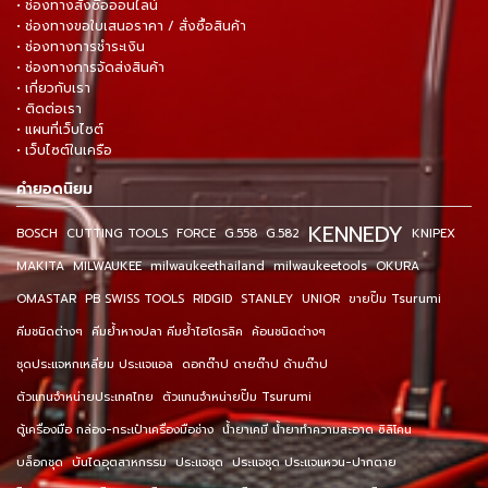
• ช่องทางสั่งซื้อออนไลน์
• ช่องทางขอใบเสนอราคา / สั่งซื้อสินค้า
• ช่องทางการชำระเงิน
• ช่องทางการจัดส่งสินค้า
• เกี่ยวกับเรา
• ติดต่อเรา
• แผนที่เว็บไซต์
• เว็บไซต์ในเครือ
คำยอดนิยม
KENNEDY
BOSCH
CUTTING TOOLS
FORCE
G.558
G.582
KNIPEX
MAKITA
MILWAUKEE
milwaukeethailand
milwaukeetools
OKURA
OMASTAR
PB SWISS TOOLS
RIDGID
STANLEY
UNIOR
ขายปั๊ม Tsurumi
คีมชนิดต่างๆ
คีมย้ำหางปลา คีมย้ำไฮโดรลิค
ค้อนชนิดต่างๆ
ชุดประแจหกเหลี่ยม ประแจแอล
ดอกต๊าป ดายต๊าป ด้ามต๊าป
ตัวแทนจำหน่ายประเทศไทย
ตัวแทนจำหน่ายปั๊ม Tsurumi
ตู้เครื่องมือ กล่อง-กระเป๋าเครื่องมือช่าง
น้ำยาเคมี น้ำยาทำความสะอาด ซิลิโคน
บล็อกชุด
บันไดอุตสาหกรรม
ประแจชุด
ประแจชุด ประแจแหวน-ปากตาย