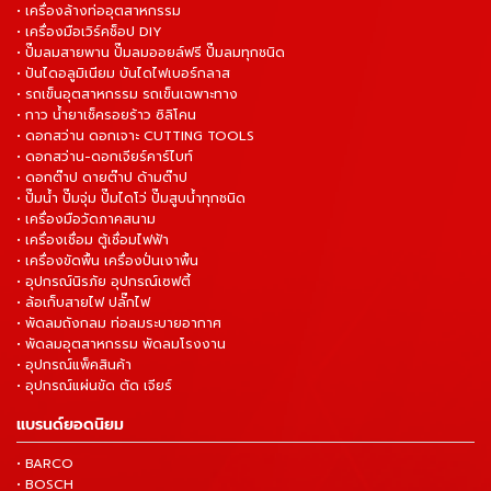
• เครื่องล้างท่ออุตสาหกรรม
• เครื่องมือเวิร์คช็อป DIY
• ปั๊มลมสายพาน ปั๊มลมออยล์ฟรี ปั๊มลมทุกชนิด
• ปันไดอลูมิเนียม บันไดไฟเบอร์กลาส
• รถเข็นอุตสาหกรรม รถเข็นเฉพาะทาง
• กาว น้ำยาเช็ครอยร้าว ซิลิโคน
• ดอกสว่าน ดอกเจาะ CUTTING TOOLS
• ดอกสว่าน-ดอกเจียร์คาร์ไบท์
• ดอกต๊าป ดายต๊าป ด้ามต๊าป
• ปั๊มน้ำ ปั๊มจุ่ม ปั๊มไดโว่ ปั๊มสูบน้ำทุกชนิด
• เครื่องมือวัดภาคสนาม
• เครื่องเชื่อม ตู้เชื่อมไฟฟ้า
• เครื่องขัดพื้น เครื่องปั่นเงาพื้น
• อุปกรณ์นิรภัย อุปกรณ์เซฟตี้
• ล้อเก็บสายไฟ ปลั๊กไฟ
• พัดลมถังกลม ท่อลมระบายอากาศ
• พัดลมอุตสาหกรรม พัดลมโรงงาน
• อุปกรณ์แพ็คสินค้า
• อุปกรณ์แผ่นขัด ตัด เจียร์
แบรนด์ยอดนิยม
• BARCO
• BOSCH