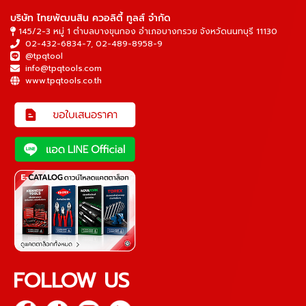
บริษัท ไทยพัฒนสิน ควอลิตี้ ทูลส์ จำกัด
145/2-3 หมู่ 1 ตำบลบางขุนกอง อำเภอบางกรวย จังหวัดนนทบุรี 11130
02-432-6834-7
,
02-489-8958-9
@tpqtool
info@tpqtools.com
www.tpqtools.co.th
FOLLOW US