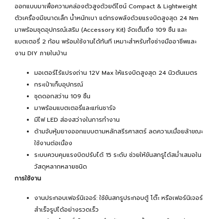
ออกแบบมาเพื่อความคล่องตัวสูงด้วยดีไซน์ Compact & Lightweight
ตัวเครื่องมีขนาดเล็ก น้ำหนักเบา แต่ทรงพลังด้วยแรงบิดสูงสุด 24 Nm
มาพร้อมชุดอุปกรณ์เสริม (Accessory Kit) จัดเต็มถึง 109 ชิ้น และ
แบตเตอรี่ 2 ก้อน พร้อมใช้งานได้ทันที เหมาะสำหรับทั้งช่างมืออาชีพและ
งาน DIY ภายในบ้าน
มอเตอร์ไร้แปรงถ่าน 12V Max ให้แรงบิดสูงสุด 24 นิวตันเมตร
กระเป๋าเก็บอุปกรณ์
ชุดดอกสว่าน 109 ชิ้น
มาพร้อมแบตเตอรี่และแท่นชาร์จ
มีไฟ LED ส่องสว่างในการทำงาน
ด้ามจับหุ้มยางออกแบบตามหลักสรีรศาสตร์ ลดความเมื่อยล้าขณะ
ใช้งานต่อเนื่อง
ระบบควบคุมแรงบิดปรับได้ 15 ระดับ ช่วยให้ขันสกรูได้สม่ำเสมอใน
วัสดุหลากหลายชนิด
การใช้งาน
งานประกอบเฟอร์นิเจอร์: ใช้ขันสกรูประกอบตู้ โต๊ะ หรือเฟอร์นิเจอร์
สำเร็จรูปได้อย่างรวดเร็ว