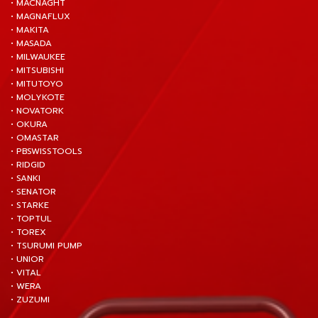
• MACNAGHT
• MAGNAFLUX
• MAKITA
• MASADA
• MILWAUKEE
• MITSUBISHI
• MITUTOYO
• MOLYKOTE
• NOVATORK
• OKURA
• OMASTAR
• PBSWISSTOOLS
• RIDGID
• SANKI
• SENATOR
• STARKE
• TOPTUL
• TOREX
• TSURUMI PUMP
• UNIOR
• VITAL
• WERA
• ZUZUMI