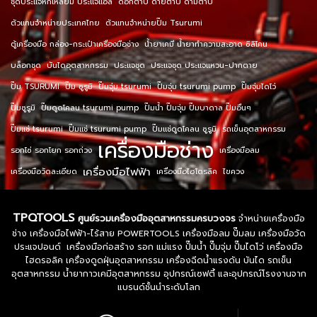
ชุดประแจหกเหลี่ยม ประแจแอล
ดอกต๊าป ดายต๊าป ด้ามต๊าป
ตัวแทนจำหน่ายประเทศไทย
ตัวแทนจำหน่ายปั๊ม Tsurumi
ตู้เครื่องมือ กล่อง-กระเป๋าเครื่องมือช่าง
น้ำยาเคมี น้ำยาทำความสะอาด ซิลิโคน
บล็อกชุด
บันไดอุตสาหกรรม
ประแจชุด
ประแจชุด ประแจแหวน-ปากตาย
ปั๊ม TSURUMI
ปั๊ม ซูรูมิ
ปั๊มจุ่ม tsurumi
ปั๊มจุ่ม tsurumi pump
ปั๊มจุ่มไดโว่
ปั๊มซูรูมิ
ปั๊มดูดโคลน tsurumi pump
ปั๊มน้ำ ปั๊มจุ่ม ปั๊มบาดาล ปั๊มอื่นๆ
ปั๊มแช่ tsurumi
ปั๊มแช่ tsurumi pump
ปั๊มแช่ดูดโคลน ซูรูมิ
รถเข็นอุตสาหกรรม
เครื่องมือช่าง
รอกโซ่ รอกโยก รอกถ่วง
เครื่องมือลม
เครื่องมือไฟฟ้า
เครื่องมือวัดละเอียด
เครื่องมือไฮโดรลิค
ไขควง
TPQTOOLS
ศูนย์รวมเครื่องมืออุตสาหกรรมครบวงจร
จำหน่ายเครื่องมือ
ช่าง เครื่องมือไฟฟ้า-ไร้สาย POWERTOOLS เครื่องมือลม ปั๊มลม เครื่องมือวัด
ประแจปอนด์ เครื่องมือก่อสร้าง รอก แม่แรง ปั๊มน้ำ ปั๊มจุ่ม ปั๊มไดโว่ เครื่องมือ
ไฮดรอลิค เครื่องดูดฝุ่นอุตสาหกรรม เครื่องฉีดน้ำแรงดัน บันได รถเข็น
อุตสาหกรรม น้ำยากาวเคมีอุตสาหกรรม อุปกรณ์เซฟตี้ และอุปกรณ์โรงงานจาก
แบรนด์ชั้นนำระดับโลก