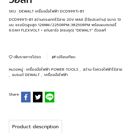
SKU : DEWALT เครื่องมือไฟฟ้า DCD999TI-B1
DCD999TI-B1 สว่านกระแทกไร้สาย 20V MAX (ไร้แปรงถ่าน) ขนาด 13
มม. แรงบิดสูงสุด 126NM./2250RPM-38250RPM พร้อมแบตเตอรี่
6.0AH FLEXVOLT + แท่นชาร์จ (ครบชุด) "DEWALT" ดีวอลท์
เพิ่มรายการโปรด
เปรียบเทียบ
หมวดหมู่ :
เครื่องมือไฟฟ้า POWER TOOLS
,
สว่าน-ไขควงไฟฟ้าไร้สาย
,
แบรนด์ DEWALT
,
เครื่องมือไฟฟ้า
Share
Product description