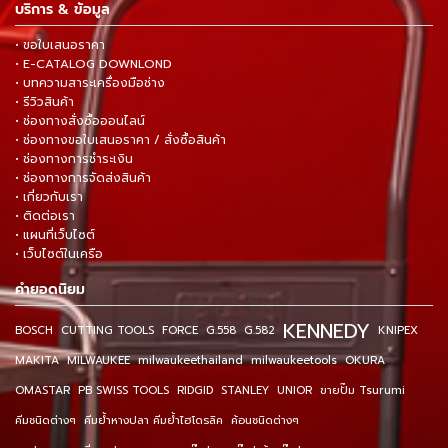
บริการ & ข้อมูล
• ขอใบเสนอราคา
• E-CATALOG DOWNLOND
• บทความสาระเครื่องมือช่าง
• รีวิวสินค้า
• ช่องทางสั่งซื้อออนไลน์
• ช่องทางขอใบเสนอราคา / สั่งซื้อสินค้า
• ช่องทางการชำระเงิน
• ช่องทางการจัดส่งสินค้า
• เกี่ยวกับเรา
• ติดต่อเรา
• แผนที่เว็บไซต์
• เว็บไซต์ในเครือ
คำยอดนิยม
KENNEDY
BOSCH
CUTTING TOOLS
FORCE
G.558
G.582
KNIPEX
MAKITA
MILWAUKEE
milwaukeethailand
milwaukeetools
OKURA
OMASTAR
PB SWISS TOOLS
RIDGID
STANLEY
UNIOR
ขายปั๊ม Tsurumi
คีมชนิดต่างๆ
คีมย้ำหางปลา คีมย้ำไฮโดรลิค
ค้อนชนิดต่างๆ