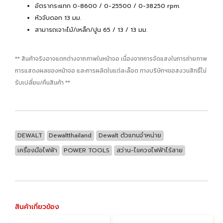
อัตรากระแทก 0-8600 / 0-25500 / 0-38250 rpm.
หัวจับดอก 13 มม.
สามารถเจาะไม้/เหล็ก/ปูน 65 / 13 / 13 มม.
** สินค้าจริงอาจแตกต่างจากภาพในหน้าจอ เนื่องจากการจัดแสงในการถ่ายภาพ
การแสดงผลของหน้าจอ และการผลิตในแต่ละล็อต ทางบริษัทฯขอสงวนสิทธิ์ไม่
รับเปลี่ยน/คืนสินค้า **
DEWALT
Dewaltthailand
Dewalt ตัวแทนจำหน่าย
เครื่องมือไฟฟ้า
POWER TOOLS
สว่าน-ไขควงไฟฟ้าไร้สาย
สินค้าเกี่ยวข้อง