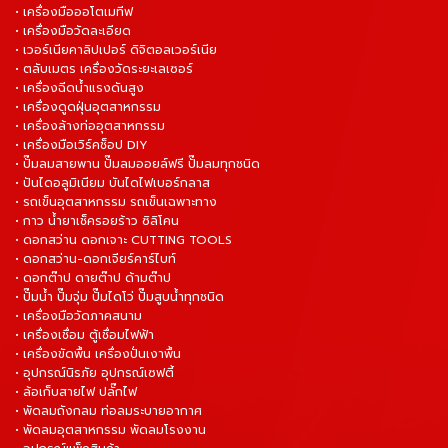
• เครื่องมือออโตเมทีฟ
• เครื่องมือวัดละเอียด
• เวอร์เนียคาลิปเปอร์ ดิจิตอลเวอร์เนีย
• ตลับเมตร เครื่องวัดระยะเลเซอร์
• เครื่องฉีดน้ำแรงดันสูง
• เครื่องดูดฝุ่นอุตสาหกรรม
• เครื่องล้างท่ออุตสาหกรรม
• เครื่องมือเวิร์คช็อป DIY
• ปั๊มลมสายพาน ปั๊มลมออยล์ฟรี ปั๊มลมทุกชนิด
• ปันไดอลูมิเนียม บันไดไฟเบอร์กลาส
• รถเข็นอุตสาหกรรม รถเข็นเฉพาะทาง
• กาว น้ำยาเช็ครอยร้าว ซิลิโคน
• ดอกสว่าน ดอกเจาะ CUTTING TOOLS
• ดอกสว่าน-ดอกเจียร์คาร์ไบท์
• ดอกต๊าป ดายต๊าป ด้ามต๊าป
• ปั๊มน้ำ ปั๊มจุ่ม ปั๊มไดโว่ ปั๊มสูบน้ำทุกชนิด
• เครื่องมือวัดภาคสนาม
• เครื่องเชื่อม ตู้เชื่อมไฟฟ้า
• เครื่องขัดพื้น เครื่องปั่นเงาพื้น
• อุปกรณ์นิรภัย อุปกรณ์เซฟตี้
• ล้อเก็บสายไฟ ปลั๊กไฟ
• พัดลมถังกลม ท่อลมระบายอากาศ
• พัดลมอุตสาหกรรม พัดลมโรงงาน