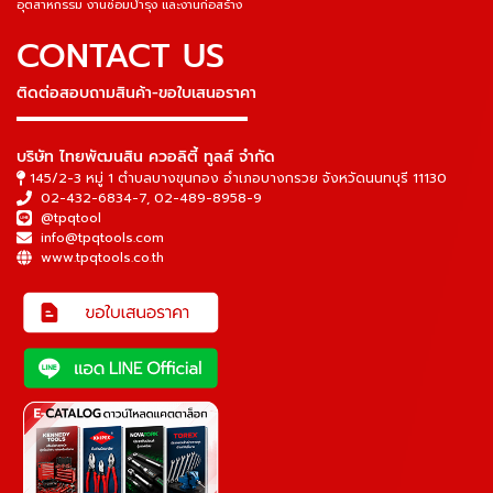
อุตสาหกรรม งานซ่อมบำรุง และงานก่อสร้าง
CONTACT US
ติดต่อสอบถามสินค้า-ขอใบเสนอราคา
▬▬▬▬▬▬▬▬▬▬▬▬▬▬▬
บริษัท ไทยพัฒนสิน ควอลิตี้ ทูลส์ จำกัด
145/2-3 หมู่ 1 ตำบลบางขุนกอง อำเภอบางกรวย จังหวัดนนทบุรี 11130
02-432-6834-7
,
02-489-8958-9
@tpqtool
info@tpqtools.com
www.tpqtools.co.th