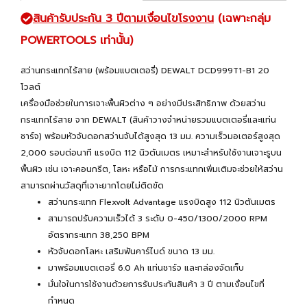
สินค้ารับประกัน 3 ปีตามเงื่อนไขโรงงาน
(เฉพาะกลุ่ม
POWERTOOLS เท่านั้น)
สว่านกระแทกไร้สาย (พร้อมแบตเตอรี่) DEWALT DCD999T1-B1 20
โวลต์
เครื่องมือช่วยในการเจาะพื้นผิวต่าง ๆ อย่างมีประสิทธิภาพ ด้วยสว่าน
กระแทกไร้สาย จาก DEWALT (สินค้าวางจำหน่ายรวมแบตเตอรี่และแท่น
ชาร์จ) พร้อมหัวจับดอกสว่านจับได้สูงสุด 13 มม. ความเร็วมอเตอร์สูงสุด
2,000 รอบต่อนาที แรงบิด 112 นิวตันเมตร เหมาะสำหรับใช้งานเจาะรูบน
พื้นผิว เช่น เจาะคอนกรีต, โลหะ หรือไม้ การกระแทกเพิ่มเติมจะช่วยให้สว่าน
สามารถผ่านวัสดุที่เจาะยากโดยไม่ติดขัด
สว่านกระแทก Flexvolt Advantage แรงบิดสูง 112 นิวตันเมตร
สามารถปรับความเร็วได้ 3 ระดับ 0-450/1300/2000 RPM
อัตรากระแทก 38,250 BPM
หัวจับดอกโลหะ เสริมฟันคาร์ไบด์ ขนาด 13 มม.
มาพร้อมแบตเตอรี่ 6.0 Ah แท่นชาร์จ และกล่องจัดเก็บ
มั่นใจในการใช้งานด้วยการรับประกันสินค้า 3 ปี ตามเงื่อนไขที่
กำหนด