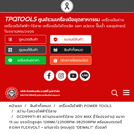
TPQTOOLS
ศูนย์รวมเครื่องมืออุตสาหกรรม
เครื่องมือช่าง
เครื่องมือไฟฟ้า-ไร้สาย เครื่องมือไฮโดรลิค รอก แม่แรง ปั๊มน้ำ และอุปกรณ์
โรงงานครบวงจร
หน้าแรก
สินค้าทั้งหมด
เครื่องมือไฟฟ้า POWER TOOLS
สว่าน-ไขควงไฟฟ้าไร้สาย
DCD999TI-B1 สว่านกระแทกไร้สาย 20V MAX (ไร้แปรงถ่าน) ขนาด
13 มม. แรงบิดสูงสุด 126NM./2250RPM-38250RPM พร้อมแบตเตอรี่
6.0AH FLEXVOLT + แท่นชาร์จ (ครบชุด) "DEWALT" ดีวอลท์