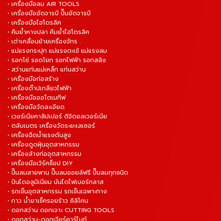
• เครื่องมือลม AIR TOOLS
• เครื่องมืออัดจารบี ปั๊มอัดจารบี
• เครื่องมือไฮโดรลิค
• คีมย้ำหางปลา คีมย้ำไฮโดรลิค
• เต่าเคลื่อนย้ายเครื่องจักร
• แม่แรงกระปุก แม่แรงตะเข้ แม่แรงลม
• รอกโซ่ รอดโยก รอกไฟฟ้า รอกสลิง
• สว่านแท่นแม่เหล็ก แท่นสว่าน
• เครื่องมือก่อสร้าง
• เครื่องต๊าปเกลียวไฟฟ้า
• เครื่องมือออโตเมทีฟ
• เครื่องมือวัดละเอียด
• เวอร์เนียคาลิปเปอร์ ดิจิตอลเวอร์เนีย
• ตลับเมตร เครื่องวัดระยะเลเซอร์
• เครื่องฉีดน้ำแรงดันสูง
• เครื่องดูดฝุ่นอุตสาหกรรม
• เครื่องล้างท่ออุตสาหกรรม
• เครื่องมือเวิร์คช็อป DIY
• ปั๊มลมสายพาน ปั๊มลมออยล์ฟรี ปั๊มลมทุกชนิด
• ปันไดอลูมิเนียม บันไดไฟเบอร์กลาส
• รถเข็นอุตสาหกรรม รถเข็นเฉพาะทาง
• กาว น้ำยาเช็ครอยร้าว ซิลิโคน
• ดอกสว่าน ดอกเจาะ CUTTING TOOLS
• ดอกสว่าน-ดอกเจียร์คาร์ไบท์