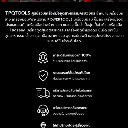
TPQTOOLS
ศูนย์รวมเครื่องมืออุตสาหกรรมครบวงจร
จำหน่ายเครื่องมือ
ช่าง เครื่องมือไฟฟ้า-ไร้สาย POWERTOOLS เครื่องมือลม ปั๊มลม เครื่องมือวัด
ประแจปอนด์ เครื่องมือก่อสร้าง รอก แม่แรง ปั๊มน้ำ ปั๊มจุ่ม ปั๊มไดโว่ เครื่องมือ
ไฮดรอลิค เครื่องดูดฝุ่นอุตสาหกรรม เครื่องฉีดน้ำแรงดัน บันได รถเข็น
อุตสาหกรรม น้ำยากาวเคมีอุตสาหกรรม อุปกรณ์เซฟตี้ และอุปกรณ์โรงงานจาก
แบรนด์ชั้นนำระดับโลก