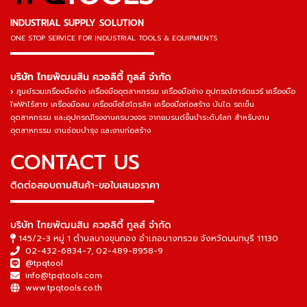
INDUSTRIAL SUPPLY SOLUTION
ONE STOP SERVICE
FOR INDUSTRIAL TOOLS & EQUIPMENTS
▬▬▬▬▬▬▬▬▬▬▬▬▬▬▬
บริษัท ไทยพัฒนสิน ควอลิตี้ ทูลส์ จำกัด
ศูนย์รวมเครื่องมือช่าง เครื่องมืออุตสาหกรรม เครื่องมือช่าง อุปกรณ์ฮาร์ดแวร์ เครื่องมือ
ไฟฟ้าไร้สาย เครื่องมือลม เครื่องมือไฮโดรลิค เครื่องมือก่อสร้าง บันได รถเข็น
อุตสาหกรรม และอุปกรณ์โรงงานครบวงจร จากแบรนด์ชั้นนำระดับโลก สำหรับงาน
อุตสาหกรรม งานซ่อมบำรุง และงานก่อสร้าง
CONTACT US
ติดต่อสอบถามสินค้า-ขอใบเสนอราคา
▬▬▬▬▬▬▬▬▬▬▬▬▬▬▬
บริษัท ไทยพัฒนสิน ควอลิตี้ ทูลส์ จำกัด
145/2-3 หมู่ 1 ตำบลบางขุนกอง อำเภอบางกรวย จังหวัดนนทบุรี 11130
02-432-6834-7
,
02-489-8958-9
@tpqtool
info@tpqtools.com
www.tpqtools.co.th