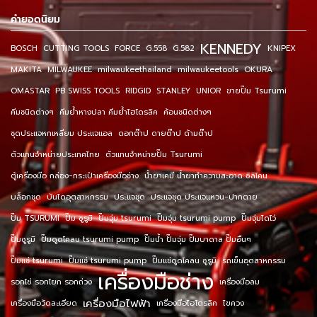
คำยอดนิยม
KENNEDY
BOSCH
CUTTING TOOLS
FORCE
G.558
G.582
KNIPEX
MAKITA
MILWAUKEE
milwaukeethailand
milwaukeetools
OKURA
OMASTAR
PB SWISS TOOLS
RIDGID
STANLEY
UNIOR
ขายปั๊ม Tsurumi
คีมชนิดต่างๆ
คีมย้ำหางปลา คีมย้ำไฮโดรลิค
ค้อนชนิดต่างๆ
ชุดประแจหกเหลี่ยม ประแจแอล
ดอกต๊าป ดายต๊าป ด้ามต๊าป
ตัวแทนจำหน่ายประเทศไทย
ตัวแทนจำหน่ายปั๊ม Tsurumi
ตู้เครื่องมือ กล่อง-กระเป๋าเครื่องมือช่าง
น้ำยาเคมี น้ำยาทำความสะอาด ซิลิโคน
บล็อกชุด
บันไดอุตสาหกรรม
ประแจชุด
ประแจชุด ประแจแหวน-ปากตาย
ปั๊ม TSURUMI
ปั๊ม ซูรูมิ
ปั๊มจุ่ม tsurumi
ปั๊มจุ่ม tsurumi pump
ปั๊มจุ่มไดโว่
ปั๊มซูรูมิ
ปั๊มดูดโคลน tsurumi pump
ปั๊มน้ำ ปั๊มจุ่ม ปั๊มบาดาล ปั๊มอื่นๆ
ปั๊มแช่ tsurumi
ปั๊มแช่ tsurumi pump
ปั๊มแช่ดูดโคลน ซูรูมิ
รถเข็นอุตสาหกรรม
เครื่องมือช่าง
รอกโซ่ รอกโยก รอกถ่วง
เครื่องมือลม
เครื่องมือไฟฟ้า
เครื่องมือวัดละเอียด
เครื่องมือไฮโดรลิค
ไขควง