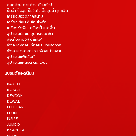
• ดอกต๊าป ดายต๊าป ด้ามต๊าป
• ปั๊มน้ำ ปั๊มจุ่ม ปั๊มไดโว่ ปั๊มสูบน้ำทุกชนิด
• เครื่องมือวัดภาคสนาม
• เครื่องเชื่อม ตู้เชื่อมไฟฟ้า
• เครื่องขัดพื้น เครื่องปั่นเงาพื้น
• อุปกรณ์นิรภัย อุปกรณ์เซฟตี้
• ล้อเก็บสายไฟ ปลั๊กไฟ
• พัดลมถังกลม ท่อลมระบายอากาศ
• พัดลมอุตสาหกรรม พัดลมโรงงาน
• อุปกรณ์แพ็คสินค้า
• อุปกรณ์แผ่นขัด ตัด เจียร์
แบรนด์ยอดนิยม
• BARCO
• BOSCH
• DEVCON
• DEWALT
• ELEPHANT
• FLUKE
• INSIZE
• JUMBO
• KARCHER
• KEIBA