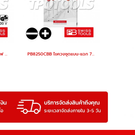
PB5544 ชุดไขควงด้ามแดง กันไฟ 3 ตัว/ชุด VDE ปากแฉกเบอร์ 1,2,3 PB SWISS TOOLS
PB8250CBB ไขควงชุดแบน-แฉก 7 ตัวชุด+กล่องกระดาษรุ่นใหม่ PB SWISS TOOLS