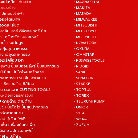
่นแม่เหล็ก แท่นสว่าน
• MAGNAFLUX
ือก่อสร้าง
• MAKITA
ต๊าปเกลียวไฟฟ้า
• MASADA
มือออโตเมทีฟ
• MILWAUKEE
ือวัดละเอียด
• MITSUBISHI
ยคาลิปเปอร์ ดิจิตอลเวอร์เนีย
• MITUTOYO
ร เครื่องวัดระยะเลเซอร์
• MOLYKOTE
ฉีดน้ำแรงดันสูง
• NOVATORK
ดูดฝุ่นอุตสาหกรรม
• OKURA
ล้างท่ออุตสาหกรรม
• OMASTAR
ือเวิร์คช็อป DIY
• PBSWISSTOOLS
ายพาน ปั๊มลมออยล์ฟรี ปั๊มลมทุกชนิด
• RIDGID
ูมิเนียม บันไดไฟเบอร์กลาส
• SANKI
อุตสาหกรรม รถเข็นเฉพาะทาง
• SENATOR
ยาเช็ครอยร้าว ซิลิโคน
• STARKE
่าน ดอกเจาะ CUTTING TOOLS
• TOPTUL
น-ดอกเจียร์คาร์ไบท์
• TOREX
ป ดายต๊าป ด้ามต๊าป
• TSURUMI PUMP
ั๊มจุ่ม ปั๊มไดโว่ ปั๊มสูบน้ำทุกชนิด
• UNIOR
มือวัดภาคสนาม
• VITAL
ื่อม ตู้เชื่อมไฟฟ้า
• WERA
ดพื้น เครื่องปั่นเงาพื้น
• ZUZUMI
นิรภัย อุปกรณ์เซฟตี้
สายไฟ ปลั๊กไฟ