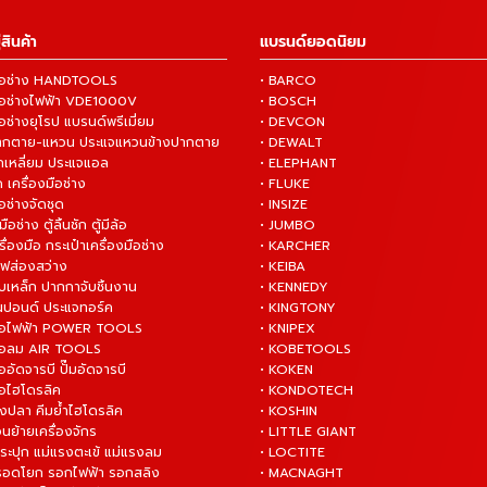
สินค้า
แบรนด์ยอดนิยม
งมือช่าง HANDTOOLS
• BARCO
งมือช่างไฟฟ้า VDE1000V
• BOSCH
ือช่างยุโรป แบรนด์พรีเมี่ยม
• DEVCON
ปากตาย-แหวน ประแจแหวนข้างปากตาย
• DEWALT
กเหลี่ยม ประแจแอล
• ELEPHANT
 เครื่องมือช่าง
• FLUKE
ือช่างจัดชุด
• INSIZE
มือช่าง ตู้ลิ้นชัก ตู้มีล้อ
• JUMBO
ื่องมือ กระเป๋าเครื่องมือช่าง
• KARCHER
ไฟส่องสว่าง
• KEIBA
บเหล็ก ปากกาจับชิ้นงาน
• KENNEDY
ันปอนด์ ประแจทอร์ค
• KINGTONY
งมือไฟฟ้า POWER TOOLS
• KNIPEX
งมือลม AIR TOOLS
• KOBETOOLS
ืออัดจารบี ปั๊มอัดจารบี
• KOKEN
มือไฮโดรลิค
• KONDOTECH
างปลา คีมย้ำไฮโดรลิค
• KOSHIN
่อนย้ายเครื่องจักร
• LITTLE GIANT
ระปุก แม่แรงตะเข้ แม่แรงลม
• LOCTITE
 รอดโยก รอกไฟฟ้า รอกสลิง
• MACNAGHT