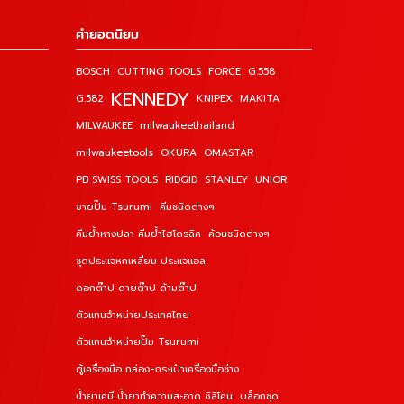
คำยอดนิยม
BOSCH
CUTTING TOOLS
FORCE
G.558
KENNEDY
G.582
KNIPEX
MAKITA
MILWAUKEE
milwaukeethailand
milwaukeetools
OKURA
OMASTAR
PB SWISS TOOLS
RIDGID
STANLEY
UNIOR
ขายปั๊ม Tsurumi
คีมชนิดต่างๆ
คีมย้ำหางปลา คีมย้ำไฮโดรลิค
ค้อนชนิดต่างๆ
ชุดประแจหกเหลี่ยม ประแจแอล
ดอกต๊าป ดายต๊าป ด้ามต๊าป
ตัวแทนจำหน่ายประเทศไทย
ตัวแทนจำหน่ายปั๊ม Tsurumi
ตู้เครื่องมือ กล่อง-กระเป๋าเครื่องมือช่าง
น้ำยาเคมี น้ำยาทำความสะอาด ซิลิโคน
บล็อกชุด