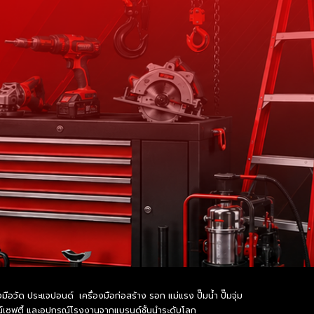
อวัด ประแจปอนด์ เครื่องมือก่อสร้าง รอก แม่แรง ปั๊มน้ำ ปั๊มจุ่ม
รณ์เซฟตี้ และอุปกรณ์โรงงานจากแบรนด์ชั้นนำระดับโลก