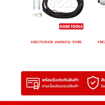
KBE2702543K (GM5603) "KOBE" ชุดเครื่องเจียร์ลม 3 มม. 56000 รอบ AIR MICRO AIR DIE GRINDER 3 MM. "KOBETOOLS" สินค้าประเทศอังกฤษ