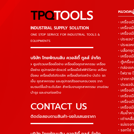
TPQ
TOOLS
หมวดหมู่
• เครื่อ
INDUSTRIAL SUPPLY SOLUTION
• เครื่อ
• เครื่องม
ONE STOP SERVICE
FOR INDUSTRIAL TOOLS &
• ประแจ
EQUIPMENTS
• ประแจห
▬▬▬▬▬▬▬▬▬▬▬▬▬▬▬
• บล็อกชุด
• เครื่องม
บริษัท ไทยพัฒนสิน ควอลิตี้ ทูลส์ จำกัด
• ตู้เครื่อง
ศูนย์รวมเครื่องมือช่าง เครื่องมืออุตสาหกรรม เครื่อง
• กล่องเคร
มือช่าง อุปกรณ์ฮาร์ดแวร์ เครื่องมือไฟฟ้าไร้สาย เครื่อง
• ไฟฉาย 
มือลม เครื่องมือไฮโดรลิค เครื่องมือก่อสร้าง บันได รถ
• ปากกาจั
เข็น อุตสาหกรรม และอุปกรณ์โรงงานครบวงจร จาก
• ประแจข
แบรนด์ชั้นนำระดับโลก สำหรับงานอุตสาหกรรม งานซ่อม
• เครื่อ
บำรุง และงานก่อสร้าง
• เครื่อ
• เครื่องม
CONTACT US
• เครื่อง
• คีมย้ำห
ติดต่อสอบถามสินค้า-ขอใบเสนอราคา
• เต่าเคลื
▬▬▬▬▬▬▬▬▬▬▬▬▬▬▬
• แม่แรงก
• รอกโซ่
บริษัท ไทยพัฒนสิน ควอลิตี้ ทูลส์ จำกัด