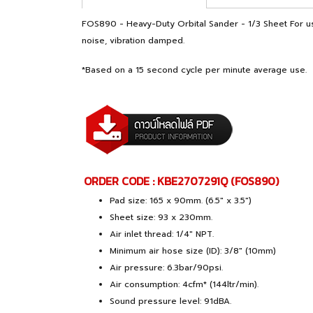
FOS890 - Heavy-Duty Orbital Sander - 1/3 Sheet For use
noise, vibration damped.
*Based on a 15 second cycle per minute average use.
ORDER CODE : KBE2707291Q (FOS890)
Pad size: 165 x 90mm. (6.5" x 3.5")
Sheet size: 93 x 230mm.
Air inlet thread: 1/4" NPT.
Minimum air hose size (ID): 3/8" (10mm)
Air pressure: 6.3bar/90psi.
Air consumption: 4cfm* (144ltr/min).
Sound pressure level: 91dBA.