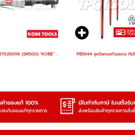
KBE2702500K (SR500) "KOBE" ด้ามฟรีลม 4 หุน (1/2") SPEED RATCHETS AIR 1/2" "KOBETOOLS" สินค้าประเทศอังกฤษ