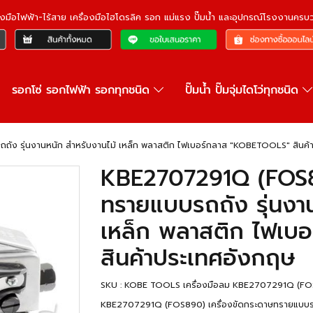
ื่องมือไฟฟ้า-ไร้สาย เครื่องมือไฮโดรลิค รอก แม่แรง ปั๊มน้ำ และอุปกรณ์โรงงานคร
รอกโซ่ รอกไฟฟ้า รอกทุกชนิด
ปั๊มน้ำ ปั๊มจุ่มไดโว่ทุกชนิด
ัง รุ่นงานหนัก สำหรับงานไม้ เหล็ก พลาสติก ไฟเบอร์กลาส "KOBETOOLS" สินค้
KBE2707291Q (FOS89
ทรายแบบรถถัง รุ่นงาน
เหล็ก พลาสติก ไฟเบ
สินค้าประเทศอังกฤษ
SKU : KOBE TOOLS เครื่องมือลม KBE2707291Q (F
KBE2707291Q (FOS890) เครื่องขัดกระดาษทรายแบบรถถั