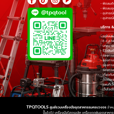
• พัดลมถ
• พัดลมอ
• อุปกรณ์
• อุปกรณ์แ
บริการ &
• ขอใบเส
• E-CA
• บทความส
• รีวิวสินค
• ช่องทาง
• ช่องทาง
• ช่องทาง
• ช่องทาง
• เกี่ยวกับ
• ติดต่อเ
• แผนที่เว
• เว็บไซต์
TPQTOOLS
ศูนย์รวมเครื่องมืออุตสาหกรรมครบวงจร
จำหน่
ปั๊มไดโว่ เครื่องมือไฮดรอลิค เครื่องดูดฝุ่นอุตสา