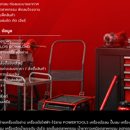
ังกลม ท่อลมระบายอากาศ
ุตสาหกรรม พัดลมโรงงาน
แพ็คสินค้า
ผ่นขัด ตัด เจียร์
 ข้อมูล
นอราคา
TALOG DOWNLOND
าระเครื่องมือช่าง
้า
สั่งซื้อออนไลน์
ขอใบเสนอราคา / สั่งซื้อสินค้า
การชำระเงิน
การจัดส่งสินค้า
เรา
รา
็บไซต์
ในเครือ
ายเครื่องมือช่าง เครื่องมือไฟฟ้า-ไร้สาย POWERTOOLS เครื่องมือลม ปั๊มลม เครื่องมื
หกรรม เครื่องฉีดน้ำแรงดัน บันได รถเข็นอุตสาหกรรม น้ำยากาวเคมีอุตสาหกรรม อุปก