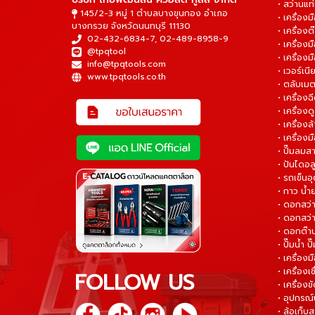
• สว่านแท
145/2-3 หมู่ 1 ตำบลบางขุนกอง อำเภอ
• เครื่องม
บางกรวย จังหวัดนนทบุรี 11130
• เครื่อง
02-432-6834-7
,
02-489-8958-9
• เครื่อง
@tpqtool
• เครื่องม
info@tpqtools.com
• เวอร์เนี
www.tpqtools.co.th
• ตลับเมต
• เครื่อง
• เครื่อง
• เครื่อง
• เครื่องม
• ปั๊มลมส
• ปันไดอล
• รถเข็น
• กาว น้ำ
• ดอกสว
• ดอกสว่า
• ดอกต๊า
• ปั๊มน้ำ ป
• เครื่อง
• เครื่องเช
FOLLOW US
• เครื่องขั
• อุปกรณ์
• ล้อเก็บ