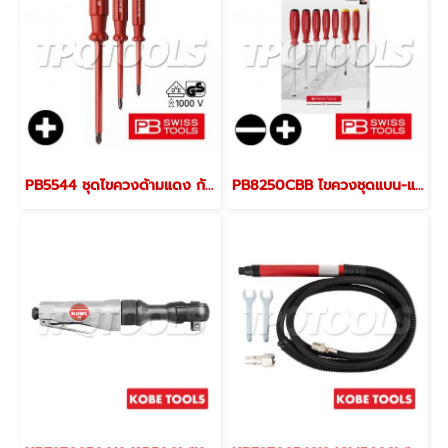
PB5544 ชุดไขควงด้ามแดง กันไฟ 3 ตัว/ชุด VDE ปากแฉกเบอร์ 1,2,3 PB SWISS TOOLS
PB8250CBB ไขควงชุดแบน-แฉก 7 ตัวชุด+กล่องกระดาษรุ่นใหม่ PB SWISS TOOLS