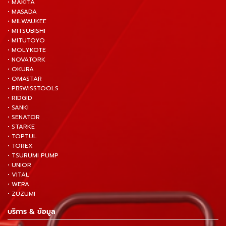
• MAKITA
• MASADA
• MILWAUKEE
• MITSUBISHI
• MITUTOYO
• MOLYKOTE
• NOVATORK
• OKURA
• OMASTAR
• PBSWISSTOOLS
• RIDGID
• SANKI
• SENATOR
• STARKE
• TOPTUL
• TOREX
• TSURUMI PUMP
• UNIOR
• VITAL
• WERA
• ZUZUMI
บริการ & ข้อมูล