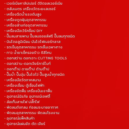
• เวอร์เนียคาลิปเปอร์ ดิจิตอลเวอร์เนีย
• ตลับเมตร เครื่องวัดระยะเลเซอร์
• เครื่องฉีดน้ำแรงดันสูง
• เครื่องดูดฝุ่นอุตสาหกรรม
• เครื่องล้างท่ออุตสาหกรรม
• เครื่องมือเวิร์คช็อป DIY
• ปั๊มลมสายพาน ปั๊มลมออยล์ฟรี ปั๊มลมทุกชนิด
• ปันไดอลูมิเนียม บันไดไฟเบอร์กลาส
• รถเข็นอุตสาหกรรม รถเข็นเฉพาะทาง
• กาว น้ำยาเช็ครอยร้าว ซิลิโคน
• ดอกสว่าน ดอกเจาะ CUTTING TOOLS
• ดอกสว่าน-ดอกเจียร์คาร์ไบท์
• ดอกต๊าป ดายต๊าป ด้ามต๊าป
• ปั๊มน้ำ ปั๊มจุ่ม ปั๊มไดโว่ ปั๊มสูบน้ำทุกชนิด
• เครื่องมือวัดภาคสนาม
• เครื่องเชื่อม ตู้เชื่อมไฟฟ้า
• เครื่องขัดพื้น เครื่องปั่นเงาพื้น
• อุปกรณ์นิรภัย อุปกรณ์เซฟตี้
• ล้อเก็บสายไฟ ปลั๊กไฟ
• พัดลมถังกลม ท่อลมระบายอากาศ
• พัดลมอุตสาหกรรม พัดลมโรงงาน
• อุปกรณ์แพ็คสินค้า
• อุปกรณ์แผ่นขัด ตัด เจียร์