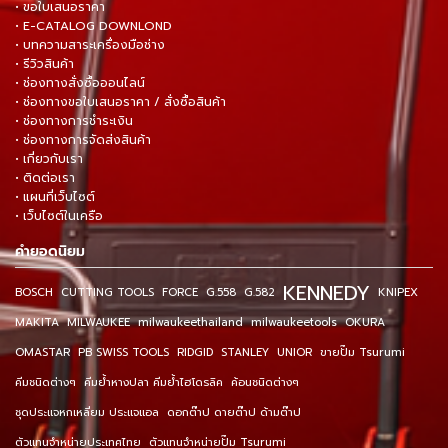
• ขอใบเสนอราคา
• E-CATALOG DOWNLOND
• บทความสาระเครื่องมือช่าง
• รีวิวสินค้า
• ช่องทางสั่งซื้อออนไลน์
• ช่องทางขอใบเสนอราคา / สั่งซื้อสินค้า
• ช่องทางการชำระเงิน
• ช่องทางการจัดส่งสินค้า
• เกี่ยวกับเรา
• ติดต่อเรา
• แผนที่เว็บไซต์
• เว็บไซต์ในเครือ
คำยอดนิยม
KENNEDY
BOSCH
CUTTING TOOLS
FORCE
G.558
G.582
KNIPEX
MAKITA
MILWAUKEE
milwaukeethailand
milwaukeetools
OKURA
OMASTAR
PB SWISS TOOLS
RIDGID
STANLEY
UNIOR
ขายปั๊ม Tsurumi
คีมชนิดต่างๆ
คีมย้ำหางปลา คีมย้ำไฮโดรลิค
ค้อนชนิดต่างๆ
ชุดประแจหกเหลี่ยม ประแจแอล
ดอกต๊าป ดายต๊าป ด้ามต๊าป
ตัวแทนจำหน่ายประเทศไทย
ตัวแทนจำหน่ายปั๊ม Tsurumi