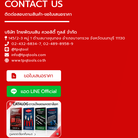
CONTACT US
ติดต่อสอบถามสินค้า-ขอใบเสนอราคา
▬▬▬▬▬▬▬▬▬▬▬▬▬▬▬
บริษัท ไทยพัฒนสิน ควอลิตี้ ทูลส์ จำกัด
145/2-3 หมู่ 1 ตำบลบางขุนกอง อำเภอบางกรวย จังหวัดนนทบุรี 11130
02-432-6834-7
,
02-489-8958-9
@tpqtool
info@tpqtools.com
www.tpqtools.co.th