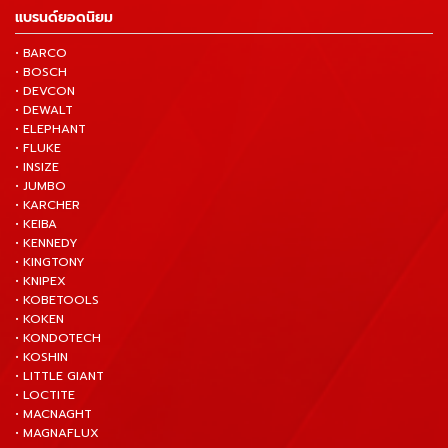
แบรนด์ยอดนิยม
• BARCO
• BOSCH
• DEVCON
• DEWALT
• ELEPHANT
• FLUKE
• INSIZE
• JUMBO
• KARCHER
• KEIBA
• KENNEDY
• KINGTONY
• KNIPEX
• KOBETOOLS
• KOKEN
• KONDOTECH
• KOSHIN
• LITTLE GIANT
• LOCTITE
• MACNAGHT
• MAGNAFLUX