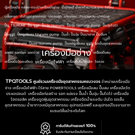
ตู้เครื่องมือ กล่อง-กระเป๋าเครื่องมือช่าง
น้ำยาเคมี น้ำยาทำความสะอาด ซิลิโคน
บล็อกชุด
บันไดอุตสาหกรรม
ประแจชุด
ประแจชุด ประแจแหวน-ปากตาย
ปั๊ม TSURUMI
ปั๊ม ซูรูมิ
ปั๊มจุ่ม tsurumi
ปั๊มจุ่ม tsurumi pump
ปั๊มจุ่มไดโว่
ปั๊มซูรูมิ
ปั๊มดูดโคลน tsurumi pump
ปั๊มน้ำ ปั๊มจุ่ม ปั๊มบาดาล ปั๊มอื่นๆ
ปั๊มแช่ tsurumi
ปั๊มแช่ tsurumi pump
ปั๊มแช่ดูดโคลน ซูรูมิ
รถเข็นอุตสาหกรรม
เครื่องมือช่าง
รอกโซ่ รอกโยก รอกถ่วง
เครื่องมือลม
เครื่องมือไฟฟ้า
เครื่องมือวัดละเอียด
เครื่องมือไฮโดรลิค
ไขควง
TPQTOOLS
ศูนย์รวมเครื่องมืออุตสาหกรรมครบวงจร
จำหน่ายเครื่องมือ
ช่าง เครื่องมือไฟฟ้า-ไร้สาย POWERTOOLS เครื่องมือลม ปั๊มลม เครื่องมือวัด
ประแจปอนด์ เครื่องมือก่อสร้าง รอก แม่แรง ปั๊มน้ำ ปั๊มจุ่ม ปั๊มไดโว่ เครื่องมือ
ไฮดรอลิค เครื่องดูดฝุ่นอุตสาหกรรม เครื่องฉีดน้ำแรงดัน บันได รถเข็น
อุตสาหกรรม น้ำยากาวเคมีอุตสาหกรรม อุปกรณ์เซฟตี้ และอุปกรณ์โรงงานจาก
แบรนด์ชั้นนำระดับโลก