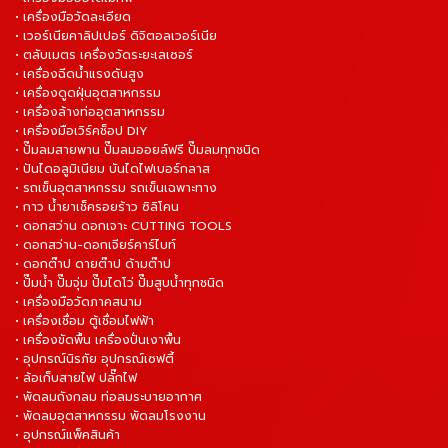
• เครื่องมือวัดละเอียด
• เวอร์เนียคาลิปเปอร์ ดิจิตอลเวอร์เนีย
• ตลับเมตร เครื่องวัดระยะเลเซอร์
• เครื่องฉีดน้ำแรงดันสูง
• เครื่องดูดฝุ่นอุตสาหกรรม
• เครื่องล้างท่ออุตสาหกรรม
• เครื่องมือเวิร์คช็อป DIY
• ปั๊มลมสายพาน ปั๊มลมออยล์ฟรี ปั๊มลมทุกชนิด
• ปันไดอลูมิเนียม บันไดไฟเบอร์กลาส
• รถเข็นอุตสาหกรรม รถเข็นเฉพาะทาง
• กาว น้ำยาเช็ครอยร้าว ซิลิโคน
• ดอกสว่าน ดอกเจาะ CUTTING TOOLS
• ดอกสว่าน-ดอกเจียร์คาร์ไบท์
• ดอกต๊าป ดายต๊าป ด้ามต๊าป
• ปั๊มน้ำ ปั๊มจุ่ม ปั๊มไดโว่ ปั๊มสูบน้ำทุกชนิด
• เครื่องมือวัดภาคสนาม
• เครื่องเชื่อม ตู้เชื่อมไฟฟ้า
• เครื่องขัดพื้น เครื่องปั่นเงาพื้น
• อุปกรณ์นิรภัย อุปกรณ์เซฟตี้
• ล้อเก็บสายไฟ ปลั๊กไฟ
• พัดลมถังกลม ท่อลมระบายอากาศ
• พัดลมอุตสาหกรรม พัดลมโรงงาน
• อุปกรณ์แพ็คสินค้า