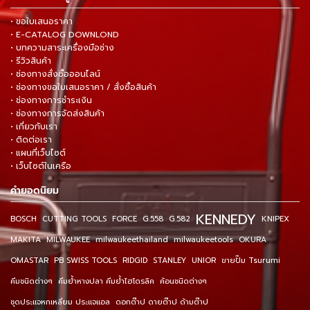
• ขอใบเสนอราคา
• E-CATALOG DOWNLOND
• บทความสาระเครื่องมือช่าง
• รีวิวสินค้า
• ช่องทางสั่งซื้อออนไลน์
• ช่องทางขอใบเสนอราคา / สั่งซื้อสินค้า
• ช่องทางการชำระเงิน
• ช่องทางการจัดส่งสินค้า
• เกี่ยวกับเรา
• ติดต่อเรา
• แผนที่เว็บไซต์
• เว็บไซต์ในเครือ
คำยอดนิยม
KENNEDY
BOSCH
CUTTING TOOLS
FORCE
G.558
G.582
KNIPEX
MAKITA
MILWAUKEE
milwaukeethailand
milwaukeetools
OKURA
OMASTAR
PB SWISS TOOLS
RIDGID
STANLEY
UNIOR
ขายปั๊ม Tsurumi
คีมชนิดต่างๆ
คีมย้ำหางปลา คีมย้ำไฮโดรลิค
ค้อนชนิดต่างๆ
ชุดประแจหกเหลี่ยม ประแจแอล
ดอกต๊าป ดายต๊าป ด้ามต๊าป