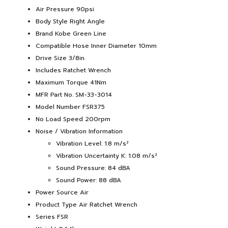
Air Pressure 90psi
Body Style Right Angle
Brand Kobe Green Line
Compatible Hose Inner Diameter 10mm
Drive Size 3/8in.
Includes Ratchet Wrench
Maximum Torque 41Nm
MFR Part No. SM-33-3014
Model Number FSR375
No Load Speed 200rpm
Noise / Vibration Information
Vibration Level: 1.8 m/s²
Vibration Uncertainty K: 1.08 m/s²
Sound Pressure: 84 dBA
Sound Power: 88 dBA
Power Source Air
Product Type Air Ratchet Wrench
Series FSR