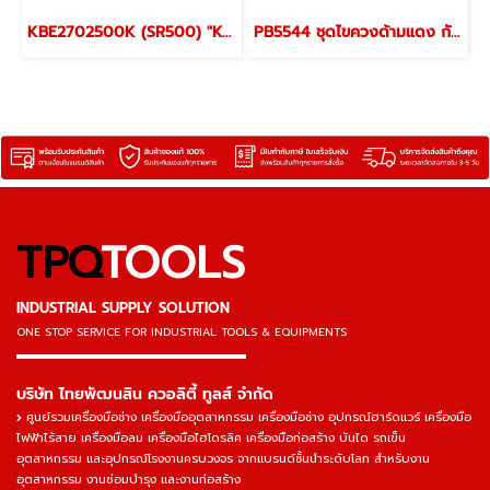
KBE2702500K (SR500) "KOBE" ด้ามฟรีลม 4 หุน (1/2") SPEED RATCHETS AIR 1/2" "KOBETOOLS" สินค้าประเทศอังกฤษ
PB5544 ชุดไขควงด้ามแดง กันไฟ 3 ตัว/ชุด VDE ปากแฉกเบอร์ 1,2,3 PB SWISS TOOLS
TPQ
TOOLS
INDUSTRIAL SUPPLY SOLUTION
ONE STOP SERVICE
FOR INDUSTRIAL TOOLS & EQUIPMENTS
▬▬▬▬▬▬▬▬▬▬▬▬▬▬▬
บริษัท ไทยพัฒนสิน ควอลิตี้ ทูลส์ จำกัด
ศูนย์รวมเครื่องมือช่าง เครื่องมืออุตสาหกรรม เครื่องมือช่าง อุปกรณ์ฮาร์ดแวร์ เครื่องมือ
ไฟฟ้าไร้สาย เครื่องมือลม เครื่องมือไฮโดรลิค เครื่องมือก่อสร้าง บันได รถเข็น
อุตสาหกรรม และอุปกรณ์โรงงานครบวงจร จากแบรนด์ชั้นนำระดับโลก สำหรับงาน
อุตสาหกรรม งานซ่อมบำรุง และงานก่อสร้าง