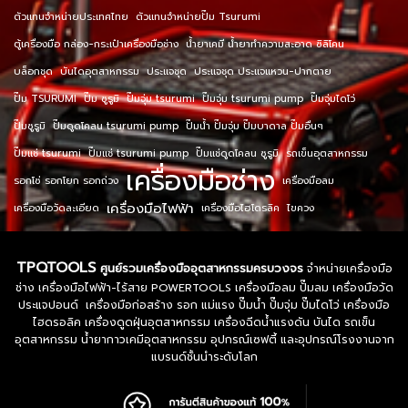
ตัวแทนจำหน่ายประเทศไทย
ตัวแทนจำหน่ายปั๊ม Tsurumi
ตู้เครื่องมือ กล่อง-กระเป๋าเครื่องมือช่าง
น้ำยาเคมี น้ำยาทำความสะอาด ซิลิโคน
บล็อกชุด
บันไดอุตสาหกรรม
ประแจชุด
ประแจชุด ประแจแหวน-ปากตาย
ปั๊ม TSURUMI
ปั๊ม ซูรูมิ
ปั๊มจุ่ม tsurumi
ปั๊มจุ่ม tsurumi pump
ปั๊มจุ่มไดโว่
ปั๊มซูรูมิ
ปั๊มดูดโคลน tsurumi pump
ปั๊มน้ำ ปั๊มจุ่ม ปั๊มบาดาล ปั๊มอื่นๆ
ปั๊มแช่ tsurumi
ปั๊มแช่ tsurumi pump
ปั๊มแช่ดูดโคลน ซูรูมิ
รถเข็นอุตสาหกรรม
เครื่องมือช่าง
รอกโซ่ รอกโยก รอกถ่วง
เครื่องมือลม
เครื่องมือไฟฟ้า
เครื่องมือวัดละเอียด
เครื่องมือไฮโดรลิค
ไขควง
TPQTOOLS
ศูนย์รวมเครื่องมืออุตสาหกรรมครบวงจร
จำหน่ายเครื่องมือ
ช่าง เครื่องมือไฟฟ้า-ไร้สาย POWERTOOLS เครื่องมือลม ปั๊มลม เครื่องมือวัด
ประแจปอนด์ เครื่องมือก่อสร้าง รอก แม่แรง ปั๊มน้ำ ปั๊มจุ่ม ปั๊มไดโว่ เครื่องมือ
ไฮดรอลิค เครื่องดูดฝุ่นอุตสาหกรรม เครื่องฉีดน้ำแรงดัน บันได รถเข็น
อุตสาหกรรม น้ำยากาวเคมีอุตสาหกรรม อุปกรณ์เซฟตี้ และอุปกรณ์โรงงานจาก
แบรนด์ชั้นนำระดับโลก