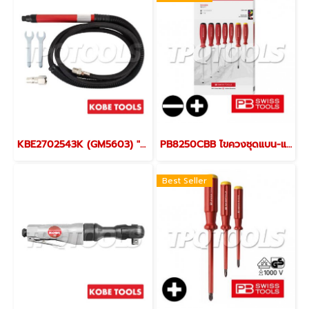
KBE2702543K (GM5603) "KOBE" ชุดเครื่องเจียร์ลม 3 มม. 56000 รอบ AIR MICRO AIR DIE GRINDER 3 MM. "KOBETOOLS" สินค้าประเทศอังกฤษ
PB8250CBB ไขควงชุดแบน-แฉก 7 ตัวชุด+กล่องกระดาษรุ่นใหม่ PB SWISS TOOLS
Best Seller