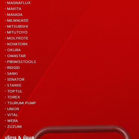
• MAGNAFLUX
• MAKITA
• MASADA
• MILWAUKEE
• MITSUBISHI
• MITUTOYO
• MOLYKOTE
• NOVATORK
• OKURA
• OMASTAR
• PBSWISSTOOLS
• RIDGID
• SANKI
• SENATOR
• STARKE
• TOPTUL
• TOREX
• TSURUMI PUMP
• UNIOR
• VITAL
• WERA
• ZUZUMI
บริการ & ข้อมูล