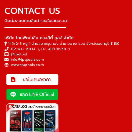
CONTACT US
ติดต่อสอบถามสินค้า-ขอใบเสนอราคา
▬▬▬▬▬▬▬▬▬▬▬▬▬▬▬
บริษัท ไทยพัฒนสิน ควอลิตี้ ทูลส์ จำกัด
145/2-3 หมู่ 1 ตำบลบางขุนกอง อำเภอบางกรวย จังหวัดนนทบุรี 11130
02-432-6834-7
,
02-489-8958-9
@tpqtool
info@tpqtools.com
www.tpqtools.co.th