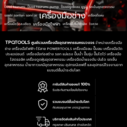
ปั๊มแช่ tsurumi
ปั๊มแช่ tsurumi pump
ปั๊มแช่ดูดโคลน ซูรูมิ
รถเข็นอุตสาหกรรม
เครื่องมือช่าง
รอกโซ่ รอกโยก รอกถ่วง
เครื่องมือลม
เครื่องมือไฟฟ้า
เครื่องมือวัดละเอียด
เครื่องมือไฮโดรลิค
ไขควง
TPQTOOLS
ศูนย์รวมเครื่องมืออุตสาหกรรมครบวงจร
จำหน่ายเครื่องมือ
ช่าง เครื่องมือไฟฟ้า-ไร้สาย POWERTOOLS เครื่องมือลม ปั๊มลม เครื่องมือวัด
ประแจปอนด์ เครื่องมือก่อสร้าง รอก แม่แรง ปั๊มน้ำ ปั๊มจุ่ม ปั๊มไดโว่ เครื่องมือ
ไฮดรอลิค เครื่องดูดฝุ่นอุตสาหกรรม เครื่องฉีดน้ำแรงดัน บันได รถเข็น
อุตสาหกรรม น้ำยากาวเคมีอุตสาหกรรม อุปกรณ์เซฟตี้ และอุปกรณ์โรงงานจาก
แบรนด์ชั้นนำระดับโลก