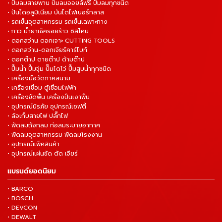
• ปั๊มลมสายพาน ปั๊มลมออยล์ฟรี ปั๊มลมทุกชนิด
• ปันไดอลูมิเนียม บันไดไฟเบอร์กลาส
• รถเข็นอุตสาหกรรม รถเข็นเฉพาะทาง
• กาว น้ำยาเช็ครอยร้าว ซิลิโคน
• ดอกสว่าน ดอกเจาะ CUTTING TOOLS
• ดอกสว่าน-ดอกเจียร์คาร์ไบท์
• ดอกต๊าป ดายต๊าป ด้ามต๊าป
• ปั๊มน้ำ ปั๊มจุ่ม ปั๊มไดโว่ ปั๊มสูบน้ำทุกชนิด
• เครื่องมือวัดภาคสนาม
• เครื่องเชื่อม ตู้เชื่อมไฟฟ้า
• เครื่องขัดพื้น เครื่องปั่นเงาพื้น
• อุปกรณ์นิรภัย อุปกรณ์เซฟตี้
• ล้อเก็บสายไฟ ปลั๊กไฟ
• พัดลมถังกลม ท่อลมระบายอากาศ
• พัดลมอุตสาหกรรม พัดลมโรงงาน
• อุปกรณ์แพ็คสินค้า
• อุปกรณ์แผ่นขัด ตัด เจียร์
แบรนด์ยอดนิยม
• BARCO
• BOSCH
• DEVCON
• DEWALT