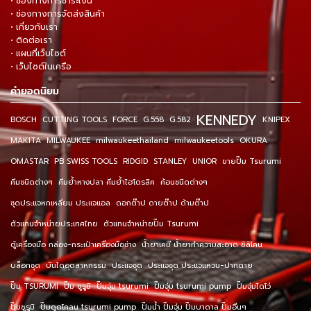
• ช่องทางการชำระเงิน
• ช่องทางการจัดส่งสินค้า
• เกี่ยวกับเรา
• ติดต่อเรา
• แผนที่เว็บไซต์
• เว็บไซต์ในเครือ
คำยอดนิยม
KENNEDY
BOSCH
CUTTING TOOLS
FORCE
G.558
G.582
KNIPEX
MAKITA
MILWAUKEE
milwaukeethailand
milwaukeetools
OKURA
OMASTAR
PB SWISS TOOLS
RIDGID
STANLEY
UNIOR
ขายปั๊ม Tsurumi
คีมชนิดต่างๆ
คีมย้ำหางปลา คีมย้ำไฮโดรลิค
ค้อนชนิดต่างๆ
ชุดประแจหกเหลี่ยม ประแจแอล
ดอกต๊าป ดายต๊าป ด้ามต๊าป
ตัวแทนจำหน่ายประเทศไทย
ตัวแทนจำหน่ายปั๊ม Tsurumi
ตู้เครื่องมือ กล่อง-กระเป๋าเครื่องมือช่าง
น้ำยาเคมี น้ำยาทำความสะอาด ซิลิโคน
บล็อกชุด
บันไดอุตสาหกรรม
ประแจชุด
ประแจชุด ประแจแหวน-ปากตาย
ปั๊ม TSURUMI
ปั๊ม ซูรูมิ
ปั๊มจุ่ม tsurumi
ปั๊มจุ่ม tsurumi pump
ปั๊มจุ่มไดโว่
ปั๊มซูรูมิ
ปั๊มดูดโคลน tsurumi pump
ปั๊มน้ำ ปั๊มจุ่ม ปั๊มบาดาล ปั๊มอื่นๆ