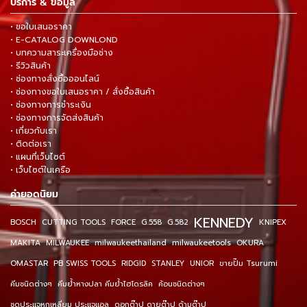
บริการ & ข้อมูล
• ขอใบเสนอราคา
• E-CATALOG DOWNLOND
• บทความสาระเครื่องมือช่าง
• รีวิวสินค้า
• ช่องทางสั่งซื้อออนไลน์
• ช่องทางขอใบเสนอราคา / สั่งซื้อสินค้า
• ช่องทางการชำระเงิน
• ช่องทางการจัดส่งสินค้า
• เกี่ยวกับเรา
• ติดต่อเรา
• แผนที่เว็บไซต์
• เว็บไซต์ในเครือ
คำยอดนิยม
KENNEDY
BOSCH
CUTTING TOOLS
FORCE
G.558
G.582
KNIPEX
MAKITA
MILWAUKEE
milwaukeethailand
milwaukeetools
OKURA
OMASTAR
PB SWISS TOOLS
RIDGID
STANLEY
UNIOR
ขายปั๊ม Tsurumi
คีมชนิดต่างๆ
คีมย้ำหางปลา คีมย้ำไฮโดรลิค
ค้อนชนิดต่างๆ
ชุดประแจหกเหลี่ยม ประแจแอล
ดอกต๊าป ดายต๊าป ด้ามต๊าป