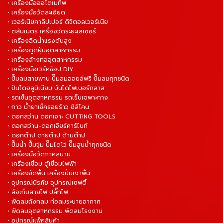
• เครื่องมือออโตเมทีฟ
• เครื่องมือวัดละเอียด
• เวอร์เนียคาลิปเปอร์ ดิจิตอลเวอร์เนีย
• ตลับเมตร เครื่องวัดระยะเลเซอร์
• เครื่องฉีดน้ำแรงดันสูง
• เครื่องดูดฝุ่นอุตสาหกรรม
• เครื่องล้างท่ออุตสาหกรรม
• เครื่องมือเวิร์คช็อป DIY
• ปั๊มลมสายพาน ปั๊มลมออยล์ฟรี ปั๊มลมทุกชนิด
• ปันไดอลูมิเนียม บันไดไฟเบอร์กลาส
• รถเข็นอุตสาหกรรม รถเข็นเฉพาะทาง
• กาว น้ำยาเช็ครอยร้าว ซิลิโคน
• ดอกสว่าน ดอกเจาะ CUTTING TOOLS
• ดอกสว่าน-ดอกเจียร์คาร์ไบท์
• ดอกต๊าป ดายต๊าป ด้ามต๊าป
• ปั๊มน้ำ ปั๊มจุ่ม ปั๊มไดโว่ ปั๊มสูบน้ำทุกชนิด
• เครื่องมือวัดภาคสนาม
• เครื่องเชื่อม ตู้เชื่อมไฟฟ้า
• เครื่องขัดพื้น เครื่องปั่นเงาพื้น
• อุปกรณ์นิรภัย อุปกรณ์เซฟตี้
• ล้อเก็บสายไฟ ปลั๊กไฟ
• พัดลมถังกลม ท่อลมระบายอากาศ
• พัดลมอุตสาหกรรม พัดลมโรงงาน
• อุปกรณ์แพ็คสินค้า