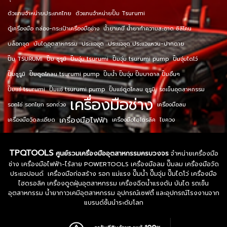
ตัวแทนจำหน่ายประเทศไทย
ตัวแทนจำหน่ายปั๊ม Tsurumi
ตู้เครื่องมือ กล่อง-กระเป๋าเครื่องมือช่าง
น้ำยาเคมี น้ำยาทำความสะอาด ซิลิโคน
บล็อกชุด
บันไดอุตสาหกรรม
ประแจชุด
ประแจชุด ประแจแหวน-ปากตาย
ปั๊ม TSURUMI
ปั๊ม ซูรูมิ
ปั๊มจุ่ม tsurumi
ปั๊มจุ่ม tsurumi pump
ปั๊มจุ่มไดโว่
ปั๊มซูรูมิ
ปั๊มดูดโคลน tsurumi pump
ปั๊มน้ำ ปั๊มจุ่ม ปั๊มบาดาล ปั๊มอื่นๆ
ปั๊มแช่ tsurumi
ปั๊มแช่ tsurumi pump
ปั๊มแช่ดูดโคลน ซูรูมิ
รถเข็นอุตสาหกรรม
เครื่องมือช่าง
รอกโซ่ รอกโยก รอกถ่วง
เครื่องมือลม
เครื่องมือไฟฟ้า
เครื่องมือวัดละเอียด
เครื่องมือไฮโดรลิค
ไขควง
TPQTOOLS
ศูนย์รวมเครื่องมืออุตสาหกรรมครบวงจร
จำหน่ายเครื่องมือ
ช่าง เครื่องมือไฟฟ้า-ไร้สาย POWERTOOLS เครื่องมือลม ปั๊มลม เครื่องมือวัด
ประแจปอนด์ เครื่องมือก่อสร้าง รอก แม่แรง ปั๊มน้ำ ปั๊มจุ่ม ปั๊มไดโว่ เครื่องมือ
ไฮดรอลิค เครื่องดูดฝุ่นอุตสาหกรรม เครื่องฉีดน้ำแรงดัน บันได รถเข็น
อุตสาหกรรม น้ำยากาวเคมีอุตสาหกรรม อุปกรณ์เซฟตี้ และอุปกรณ์โรงงานจาก
แบรนด์ชั้นนำระดับโลก