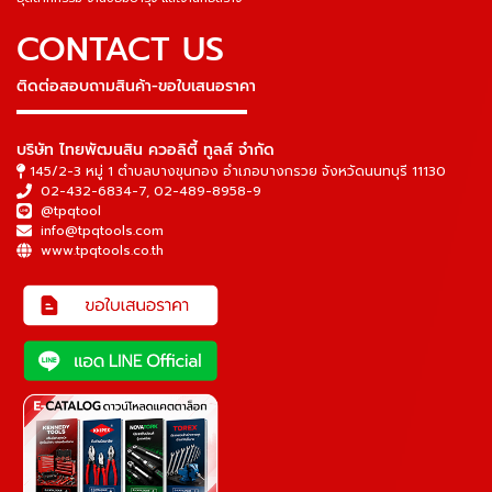
CONTACT US
ติดต่อสอบถามสินค้า-ขอใบเสนอราคา
▬▬▬▬▬▬▬▬▬▬▬▬▬▬▬
บริษัท ไทยพัฒนสิน ควอลิตี้ ทูลส์ จำกัด
145/2-3 หมู่ 1 ตำบลบางขุนกอง อำเภอบางกรวย จังหวัดนนทบุรี 11130
02-432-6834-7
,
02-489-8958-9
@tpqtool
info@tpqtools.com
www.tpqtools.co.th