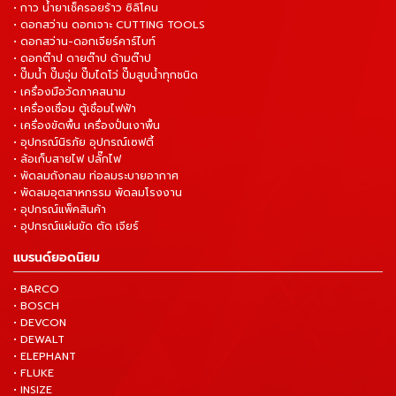
• กาว น้ำยาเช็ครอยร้าว ซิลิโคน
• ดอกสว่าน ดอกเจาะ CUTTING TOOLS
• ดอกสว่าน-ดอกเจียร์คาร์ไบท์
• ดอกต๊าป ดายต๊าป ด้ามต๊าป
• ปั๊มน้ำ ปั๊มจุ่ม ปั๊มไดโว่ ปั๊มสูบน้ำทุกชนิด
• เครื่องมือวัดภาคสนาม
• เครื่องเชื่อม ตู้เชื่อมไฟฟ้า
• เครื่องขัดพื้น เครื่องปั่นเงาพื้น
• อุปกรณ์นิรภัย อุปกรณ์เซฟตี้
• ล้อเก็บสายไฟ ปลั๊กไฟ
• พัดลมถังกลม ท่อลมระบายอากาศ
• พัดลมอุตสาหกรรม พัดลมโรงงาน
• อุปกรณ์แพ็คสินค้า
• อุปกรณ์แผ่นขัด ตัด เจียร์
แบรนด์ยอดนิยม
• BARCO
• BOSCH
• DEVCON
• DEWALT
• ELEPHANT
• FLUKE
• INSIZE