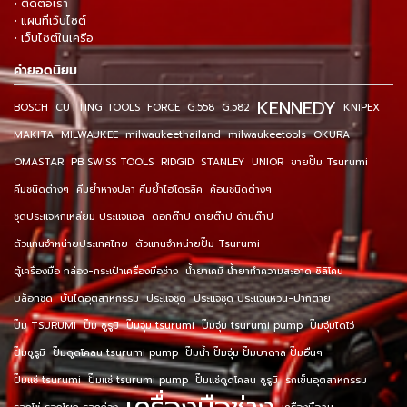
• ติดต่อเรา
• แผนที่เว็บไซต์
• เว็บไซต์ในเครือ
คำยอดนิยม
KENNEDY
BOSCH
CUTTING TOOLS
FORCE
G.558
G.582
KNIPEX
MAKITA
MILWAUKEE
milwaukeethailand
milwaukeetools
OKURA
OMASTAR
PB SWISS TOOLS
RIDGID
STANLEY
UNIOR
ขายปั๊ม Tsurumi
คีมชนิดต่างๆ
คีมย้ำหางปลา คีมย้ำไฮโดรลิค
ค้อนชนิดต่างๆ
ชุดประแจหกเหลี่ยม ประแจแอล
ดอกต๊าป ดายต๊าป ด้ามต๊าป
ตัวแทนจำหน่ายประเทศไทย
ตัวแทนจำหน่ายปั๊ม Tsurumi
ตู้เครื่องมือ กล่อง-กระเป๋าเครื่องมือช่าง
น้ำยาเคมี น้ำยาทำความสะอาด ซิลิโคน
บล็อกชุด
บันไดอุตสาหกรรม
ประแจชุด
ประแจชุด ประแจแหวน-ปากตาย
ปั๊ม TSURUMI
ปั๊ม ซูรูมิ
ปั๊มจุ่ม tsurumi
ปั๊มจุ่ม tsurumi pump
ปั๊มจุ่มไดโว่
ปั๊มซูรูมิ
ปั๊มดูดโคลน tsurumi pump
ปั๊มน้ำ ปั๊มจุ่ม ปั๊มบาดาล ปั๊มอื่นๆ
ปั๊มแช่ tsurumi
ปั๊มแช่ tsurumi pump
ปั๊มแช่ดูดโคลน ซูรูมิ
รถเข็นอุตสาหกรรม