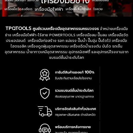
เครื่องมือช่าง
รอกโซ่ รอกโยก รอกถ่วง
เครื่องมือลม
เครื่องมือไฟฟ้า
เครื่องมือวัดละเอียด
เครื่องมือไฮโดรลิค
ไขควง
TPQTOOLS
ศูนย์รวมเครื่องมืออุตสาหกรรมครบวงจร
จำหน่ายเครื่องมือ
ช่าง เครื่องมือไฟฟ้า-ไร้สาย POWERTOOLS เครื่องมือลม ปั๊มลม เครื่องมือวัด
ประแจปอนด์ เครื่องมือก่อสร้าง รอก แม่แรง ปั๊มน้ำ ปั๊มจุ่ม ปั๊มไดโว่ เครื่องมือ
ไฮดรอลิค เครื่องดูดฝุ่นอุตสาหกรรม เครื่องฉีดน้ำแรงดัน บันได รถเข็น
อุตสาหกรรม น้ำยากาวเคมีอุตสาหกรรม อุปกรณ์เซฟตี้ และอุปกรณ์โรงงานจาก
แบรนด์ชั้นนำระดับโลก