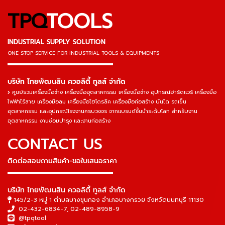
TPQ
TOOLS
INDUSTRIAL SUPPLY SOLUTION
ONE STOP SERVICE
FOR INDUSTRIAL TOOLS & EQUIPMENTS
▬▬▬▬▬▬▬▬▬▬▬▬▬▬▬
บริษัท ไทยพัฒนสิน ควอลิตี้ ทูลส์ จำกัด
ศูนย์รวมเครื่องมือช่าง เครื่องมืออุตสาหกรรม เครื่องมือช่าง อุปกรณ์ฮาร์ดแวร์ เครื่องมือ
ไฟฟ้าไร้สาย เครื่องมือลม เครื่องมือไฮโดรลิค เครื่องมือก่อสร้าง บันได รถเข็น
อุตสาหกรรม และอุปกรณ์โรงงานครบวงจร จากแบรนด์ชั้นนำระดับโลก สำหรับงาน
อุตสาหกรรม งานซ่อมบำรุง และงานก่อสร้าง
CONTACT US
ติดต่อสอบถามสินค้า-ขอใบเสนอราคา
▬▬▬▬▬▬▬▬▬▬▬▬▬▬▬
บริษัท ไทยพัฒนสิน ควอลิตี้ ทูลส์ จำกัด
145/2-3 หมู่ 1 ตำบลบางขุนกอง อำเภอบางกรวย จังหวัดนนทบุรี 11130
02-432-6834-7
,
02-489-8958-9
@tpqtool