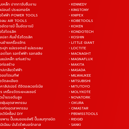
บเหล็ก ปากกาจับชิ้นงาน
• KENNEDY
ันปอนด์ ประแจทอร์ค
• KINGTONY
งมือไฟฟ้า POWER TOOLS
• KNIPEX
งมือลม AIR TOOLS
• KOBETOOLS
ืออัดจารบี ปั๊มอัดจารบี
• KOKEN
มือไฮโดรลิค
• KONDOTECH
างปลา คีมย้ำไฮโดรลิค
• KOSHIN
่อนย้ายเครื่องจักร
• LITTLE GIANT
ระปุก แม่แรงตะเข้ แม่แรงลม
• LOCTITE
 รอดโยก รอกไฟฟ้า รอกสลิง
• MACNAGHT
่นแม่เหล็ก แท่นสว่าน
• MAGNAFLUX
ือก่อสร้าง
• MAKITA
ต๊าปเกลียวไฟฟ้า
• MASADA
มือออโตเมทีฟ
• MILWAUKEE
ือวัดละเอียด
• MITSUBISHI
ยคาลิปเปอร์ ดิจิตอลเวอร์เนีย
• MITUTOYO
ร เครื่องวัดระยะเลเซอร์
• MOLYKOTE
ฉีดน้ำแรงดันสูง
• NOVATORK
ดูดฝุ่นอุตสาหกรรม
• OKURA
ล้างท่ออุตสาหกรรม
• OMASTAR
ือเวิร์คช็อป DIY
• PBSWISSTOOLS
ายพาน ปั๊มลมออยล์ฟรี ปั๊มลมทุกชนิด
• RIDGID
ูมิเนียม บันไดไฟเบอร์กลาส
• SANKI