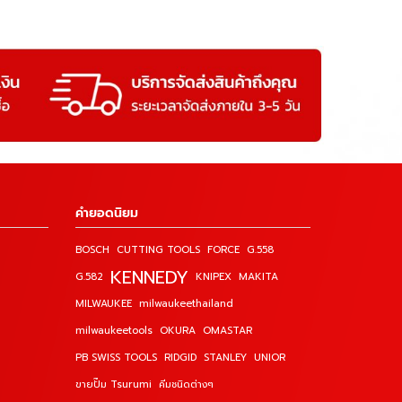
คำยอดนิยม
BOSCH
CUTTING TOOLS
FORCE
G.558
KENNEDY
G.582
KNIPEX
MAKITA
MILWAUKEE
milwaukeethailand
milwaukeetools
OKURA
OMASTAR
PB SWISS TOOLS
RIDGID
STANLEY
UNIOR
ขายปั๊ม Tsurumi
คีมชนิดต่างๆ