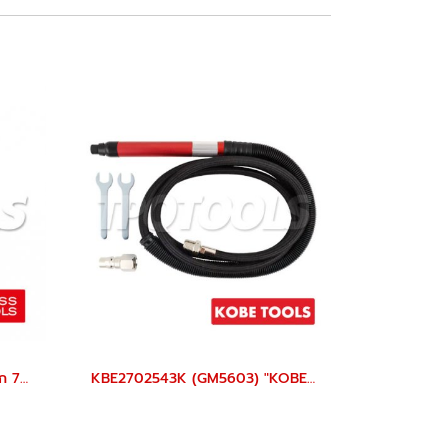
PB8250CBB ไขควงชุดแบน-แฉก 7 ตัวชุด+กล่องกระดาษรุ่นใหม่ PB SWISS TOOLS
KBE2702543K (GM5603) "KOBE" ชุดเครื่องเจียร์ลม 3 มม. 56000 รอบ AIR MICRO AIR DIE GRINDER 3 MM. "KOBETOOLS" สินค้าประเทศอังกฤษ