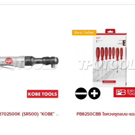
Best Seller
KBE2702500K (SR500) "KOBE" ด้ามฟรีลม 4 หุน (1/2") SPEED RATCHETS AIR 1/2" "KOBETOOLS" สินค้าประเทศอังกฤษ