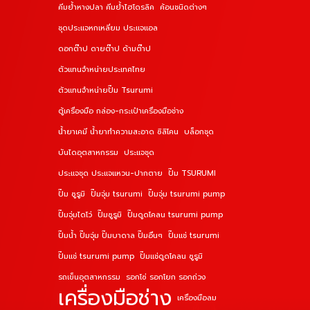
คีมย้ำหางปลา คีมย้ำไฮโดรลิค
ค้อนชนิดต่างๆ
ชุดประแจหกเหลี่ยม ประแจแอล
ดอกต๊าป ดายต๊าป ด้ามต๊าป
ตัวแทนจำหน่ายประเทศไทย
ตัวแทนจำหน่ายปั๊ม Tsurumi
ตู้เครื่องมือ กล่อง-กระเป๋าเครื่องมือช่าง
น้ำยาเคมี น้ำยาทำความสะอาด ซิลิโคน
บล็อกชุด
บันไดอุตสาหกรรม
ประแจชุด
ประแจชุด ประแจแหวน-ปากตาย
ปั๊ม TSURUMI
ปั๊ม ซูรูมิ
ปั๊มจุ่ม tsurumi
ปั๊มจุ่ม tsurumi pump
ปั๊มจุ่มไดโว่
ปั๊มซูรูมิ
ปั๊มดูดโคลน tsurumi pump
ปั๊มน้ำ ปั๊มจุ่ม ปั๊มบาดาล ปั๊มอื่นๆ
ปั๊มแช่ tsurumi
ปั๊มแช่ tsurumi pump
ปั๊มแช่ดูดโคลน ซูรูมิ
รถเข็นอุตสาหกรรม
รอกโซ่ รอกโยก รอกถ่วง
เครื่องมือช่าง
เครื่องมือลม