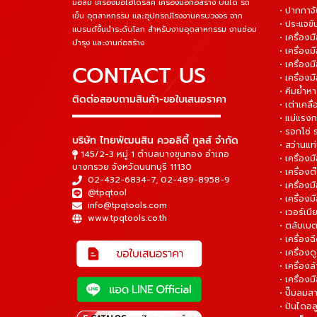
มือลม เครื่องมือไฮโดรลิค เครื่องมือก่อสร้าง บันได รถ
• ปากกาจั
เข็น อุตสาหกรรม และอุปกรณ์โรงงานครบวงจร จาก
• ประแจข
แบรนด์ชั้นนำระดับโลก สำหรับงานอุตสาหกรรม งานซ่อม
• เครื่อ
บำรุง และงานก่อสร้าง
• เครื่อ
• เครื่องม
CONTACT US
• เครื่อง
• คีมย้ำห
ติดต่อสอบถามสินค้า-ขอใบเสนอราคา
• เต่าเคลื
▬▬▬▬▬▬▬▬▬▬▬▬▬▬▬
• แม่แรงก
• รอกโซ่
บริษัท ไทยพัฒนสิน ควอลิตี้ ทูลส์ จำกัด
• สว่านแท
145/2-3 หมู่ 1 ตำบลบางขุนกอง อำเภอ
• เครื่องม
บางกรวย จังหวัดนนทบุรี 11130
• เครื่อง
02-432-6834-7
,
02-489-8958-9
• เครื่อง
@tpqtool
• เครื่องม
info@tpqtools.com
• เวอร์เนี
www.tpqtools.co.th
• ตลับเมต
• เครื่อง
• เครื่อง
• เครื่อง
• เครื่องม
• ปั๊มลมส
• ปันไดอล