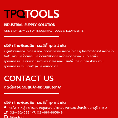
TPQ
TOOLS
INDUSTRIAL SUPPLY SOLUTION
ONE STOP SERVICE
FOR INDUSTRIAL TOOLS & EQUIPMENTS
▬▬▬▬▬▬▬▬▬▬▬▬▬▬▬
บริษัท ไทยพัฒนสิน ควอลิตี้ ทูลส์ จำกัด
ศูนย์รวมเครื่องมือช่าง เครื่องมืออุตสาหกรรม เครื่องมือช่าง อุปกรณ์ฮาร์ดแวร์ เครื่องมือ
ไฟฟ้าไร้สาย เครื่องมือลม เครื่องมือไฮโดรลิค เครื่องมือก่อสร้าง บันได รถเข็น
อุตสาหกรรม และอุปกรณ์โรงงานครบวงจร จากแบรนด์ชั้นนำระดับโลก สำหรับงาน
อุตสาหกรรม งานซ่อมบำรุง และงานก่อสร้าง
CONTACT US
ติดต่อสอบถามสินค้า-ขอใบเสนอราคา
▬▬▬▬▬▬▬▬▬▬▬▬▬▬▬
บริษัท ไทยพัฒนสิน ควอลิตี้ ทูลส์ จำกัด
145/2-3 หมู่ 1 ตำบลบางขุนกอง อำเภอบางกรวย จังหวัดนนทบุรี 11130
02-432-6834-7
,
02-489-8958-9
@tpqtool