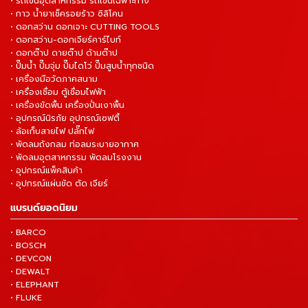
• รถเข็นอุตสาหกรรม รถเข็นเฉพาะทาง
• กาว น้ำยาเช็ครอยร้าว ซิลิโคน
• ดอกสว่าน ดอกเจาะ CUTTING TOOLS
• ดอกสว่าน-ดอกเจียร์คาร์ไบท์
• ดอกต๊าป ดายต๊าป ด้ามต๊าป
• ปั๊มน้ำ ปั๊มจุ่ม ปั๊มไดโว่ ปั๊มสูบน้ำทุกชนิด
• เครื่องมือวัดภาคสนาม
• เครื่องเชื่อม ตู้เชื่อมไฟฟ้า
• เครื่องขัดพื้น เครื่องปั่นเงาพื้น
• อุปกรณ์นิรภัย อุปกรณ์เซฟตี้
• ล้อเก็บสายไฟ ปลั๊กไฟ
• พัดลมถังกลม ท่อลมระบายอากาศ
• พัดลมอุตสาหกรรม พัดลมโรงงาน
• อุปกรณ์แพ็คสินค้า
• อุปกรณ์แผ่นขัด ตัด เจียร์
แบรนด์ยอดนิยม
• BARCO
• BOSCH
• DEVCON
• DEWALT
• ELEPHANT
• FLUKE