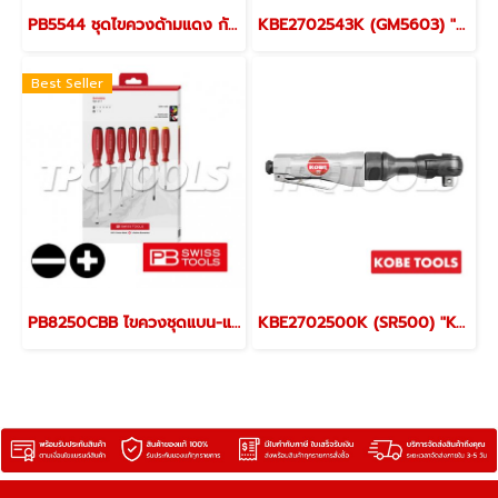
PB5544 ชุดไขควงด้ามแดง กันไฟ 3 ตัว/ชุด VDE ปากแฉกเบอร์ 1,2,3 PB SWISS TOOLS
KBE2702543K (GM5603) "KOBE" ชุดเครื่องเจียร์ลม 3 มม. 56000 รอบ AIR MICRO AIR DIE GRINDER 3 MM. "KOBETOOLS" สินค้าประเทศอังกฤษ
Best Seller
PB8250CBB ไขควงชุดแบน-แฉก 7 ตัวชุด+กล่องกระดาษรุ่นใหม่ PB SWISS TOOLS
KBE2702500K (SR500) "KOBE" ด้ามฟรีลม 4 หุน (1/2") SPEED RATCHETS AIR 1/2" "KOBETOOLS" สินค้าประเทศอังกฤษ