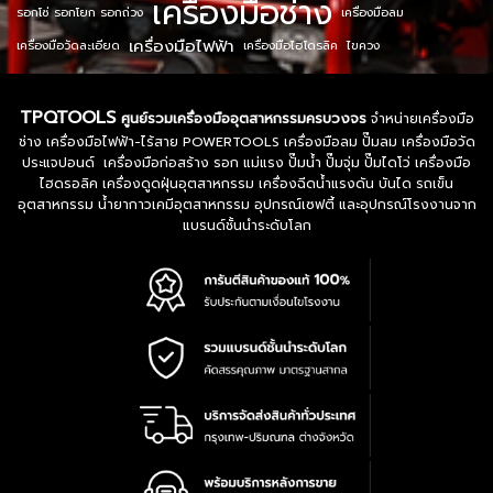
เครื่องมือช่าง
รอกโซ่ รอกโยก รอกถ่วง
เครื่องมือลม
เครื่องมือไฟฟ้า
เครื่องมือวัดละเอียด
เครื่องมือไฮโดรลิค
ไขควง
TPQTOOLS
ศูนย์รวมเครื่องมืออุตสาหกรรมครบวงจร
จำหน่ายเครื่องมือ
ช่าง เครื่องมือไฟฟ้า-ไร้สาย POWERTOOLS เครื่องมือลม ปั๊มลม เครื่องมือวัด
ประแจปอนด์ เครื่องมือก่อสร้าง รอก แม่แรง ปั๊มน้ำ ปั๊มจุ่ม ปั๊มไดโว่ เครื่องมือ
ไฮดรอลิค เครื่องดูดฝุ่นอุตสาหกรรม เครื่องฉีดน้ำแรงดัน บันได รถเข็น
อุตสาหกรรม น้ำยากาวเคมีอุตสาหกรรม อุปกรณ์เซฟตี้ และอุปกรณ์โรงงานจาก
แบรนด์ชั้นนำระดับโลก