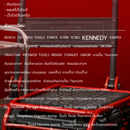
• ติดต่อเรา
• แผนที่เว็บไซต์
• เว็บไซต์ในเครือ
คำยอดนิยม
KENNEDY
BOSCH
CUTTING TOOLS
FORCE
G.558
G.582
KNIPEX
MAKITA
MILWAUKEE
milwaukeethailand
milwaukeetools
OKURA
OMASTAR
PB SWISS TOOLS
RIDGID
STANLEY
UNIOR
ขายปั๊ม Tsurumi
คีมชนิดต่างๆ
คีมย้ำหางปลา คีมย้ำไฮโดรลิค
ค้อนชนิดต่างๆ
ชุดประแจหกเหลี่ยม ประแจแอล
ดอกต๊าป ดายต๊าป ด้ามต๊าป
ตัวแทนจำหน่ายประเทศไทย
ตัวแทนจำหน่ายปั๊ม Tsurumi
ตู้เครื่องมือ กล่อง-กระเป๋าเครื่องมือช่าง
น้ำยาเคมี น้ำยาทำความสะอาด ซิลิโคน
บล็อกชุด
บันไดอุตสาหกรรม
ประแจชุด
ประแจชุด ประแจแหวน-ปากตาย
ปั๊ม TSURUMI
ปั๊ม ซูรูมิ
ปั๊มจุ่ม tsurumi
ปั๊มจุ่ม tsurumi pump
ปั๊มจุ่มไดโว่
ปั๊มซูรูมิ
ปั๊มดูดโคลน tsurumi pump
ปั๊มน้ำ ปั๊มจุ่ม ปั๊มบาดาล ปั๊มอื่นๆ
ปั๊มแช่ tsurumi
ปั๊มแช่ tsurumi pump
ปั๊มแช่ดูดโคลน ซูรูมิ
รถเข็นอุตสาหกรรม