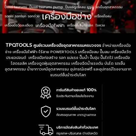
ปั๊มแช่ tsurumi
ปั๊มแช่ tsurumi pump
ปั๊มแช่ดูดโคลน ซูรูมิ
รถเข็นอุตสาหกรรม
เครื่องมือช่าง
รอกโซ่ รอกโยก รอกถ่วง
เครื่องมือลม
เครื่องมือไฟฟ้า
เครื่องมือวัดละเอียด
เครื่องมือไฮโดรลิค
ไขควง
TPQTOOLS
ศูนย์รวมเครื่องมืออุตสาหกรรมครบวงจร
จำหน่ายเครื่องมือ
ช่าง เครื่องมือไฟฟ้า-ไร้สาย POWERTOOLS เครื่องมือลม ปั๊มลม เครื่องมือวัด
ประแจปอนด์ เครื่องมือก่อสร้าง รอก แม่แรง ปั๊มน้ำ ปั๊มจุ่ม ปั๊มไดโว่ เครื่องมือ
ไฮดรอลิค เครื่องดูดฝุ่นอุตสาหกรรม เครื่องฉีดน้ำแรงดัน บันได รถเข็น
อุตสาหกรรม น้ำยากาวเคมีอุตสาหกรรม อุปกรณ์เซฟตี้ และอุปกรณ์โรงงานจาก
แบรนด์ชั้นนำระดับโลก