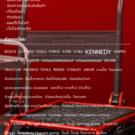
• ช่องทางการจัดส่งสินค้า
• เกี่ยวกับเรา
• ติดต่อเรา
• แผนที่เว็บไซต์
• เว็บไซต์ในเครือ
คำยอดนิยม
KENNEDY
BOSCH
CUTTING TOOLS
FORCE
G.558
G.582
KNIPEX
MAKITA
MILWAUKEE
milwaukeethailand
milwaukeetools
OKURA
OMASTAR
PB SWISS TOOLS
RIDGID
STANLEY
UNIOR
ขายปั๊ม Tsurumi
คีมชนิดต่างๆ
คีมย้ำหางปลา คีมย้ำไฮโดรลิค
ค้อนชนิดต่างๆ
ชุดประแจหกเหลี่ยม ประแจแอล
ดอกต๊าป ดายต๊าป ด้ามต๊าป
ตัวแทนจำหน่ายประเทศไทย
ตัวแทนจำหน่ายปั๊ม Tsurumi
ตู้เครื่องมือ กล่อง-กระเป๋าเครื่องมือช่าง
น้ำยาเคมี น้ำยาทำความสะอาด ซิลิโคน
บล็อกชุด
บันไดอุตสาหกรรม
ประแจชุด
ประแจชุด ประแจแหวน-ปากตาย
ปั๊ม TSURUMI
ปั๊ม ซูรูมิ
ปั๊มจุ่ม tsurumi
ปั๊มจุ่ม tsurumi pump
ปั๊มจุ่มไดโว่
ปั๊มซูรูมิ
ปั๊มดูดโคลน tsurumi pump
ปั๊มน้ำ ปั๊มจุ่ม ปั๊มบาดาล ปั๊มอื่นๆ