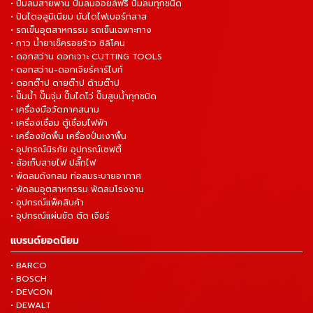
• ปั๊มลมสายพาน ปั๊มลมออยล์ฟรี ปั๊มลมทุกชนิด
• ปันไดอลูมิเนียม บันไดไฟเบอร์กลาส
• รถเข็นอุตสาหกรรม รถเข็นเฉพาะทาง
• กาว น้ำยาเช็ครอยร้าว ซิลิโคน
• ดอกสว่าน ดอกเจาะ CUTTING TOOLS
• ดอกสว่าน-ดอกเจียร์คาร์ไบท์
• ดอกต๊าป ดายต๊าป ด้ามต๊าป
• ปั๊มน้ำ ปั๊มจุ่ม ปั๊มไดโว่ ปั๊มสูบน้ำทุกชนิด
• เครื่องมือวัดภาคสนาม
• เครื่องเชื่อม ตู้เชื่อมไฟฟ้า
• เครื่องขัดพื้น เครื่องปั่นเงาพื้น
• อุปกรณ์นิรภัย อุปกรณ์เซฟตี้
• ล้อเก็บสายไฟ ปลั๊กไฟ
• พัดลมถังกลม ท่อลมระบายอากาศ
• พัดลมอุตสาหกรรม พัดลมโรงงาน
• อุปกรณ์แพ็คสินค้า
• อุปกรณ์แผ่นขัด ตัด เจียร์
แบรนด์ยอดนิยม
• BARCO
• BOSCH
• DEVCON
• DEWALT