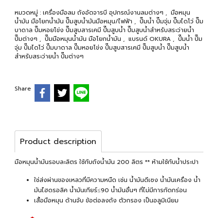
หมวดหมู่ :
เครื่องมือลม ถังอัดจารบี อุปกรณ์งานลมต่างๆ
,
มือหมุน
น้ำมัน มือโยกน้ำมัน ปั๊มสูบน้ำมันมือหมุน/ไฟฟ้า
,
ปั๊มน้ำ ปั๊มจุ่ม ปั๊มไดโว่ ปั๊ม
บาดาล ปั๊มหอยโข่ง ปั๊มสูบสารเคมี ปั๊มสูบน้ำ ปั๊มสูบน้ำสำหรับสระว่ายน้ำ
ปั๊มต่างๆ
,
ปั๊มมือหมุนน้ำมัน มือโยกน้ำมัน
,
แบรนด์ OKURA
,
ปั๊มน้ำ ปั๊ม
จุ่ม ปั๊มไดโว่ ปั๊มบาดาล ปั๊มหอยโข่ง ปั๊มสูบสารเคมี ปั๊มสูบน้ำ ปั๊มสูบน้ำ
สำหรับสระว่ายน้ำ ปั๊มต่างๆ
Share
Product description
มือหมุนน้ำมันรอบละลิตร ใช้กับถังน้ำมัน 200 ลิตร ** ห้ามใช้กับน้ำประปา
ใช่ส่งผ่านของเหลวที่มีความหนืด เช่น น้ำมันดีเซง น้ำมันเครื่อง น้ำ
มันไฮดรอลิค น้ำมันเกียร์≤90 น้ำมันอื่นๆ ที่ไม่มีการกัดกร่อน
เสื้อมือหมุน ด้านจับ ข้อต่อลงถัง ตัวกรอง เป็นอลูมิเนียม