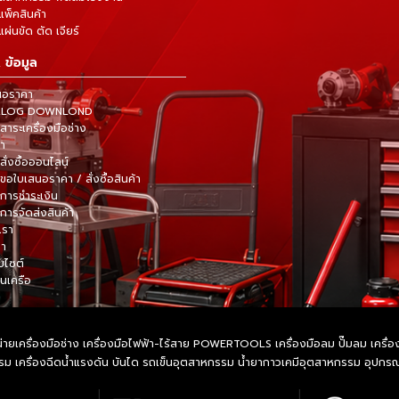
แพ็คสินค้า
ผ่นขัด ตัด เจียร์
 ข้อมูล
นอราคา
TALOG DOWNLOND
าระเครื่องมือช่าง
้า
สั่งซื้อออนไลน์
ขอใบเสนอราคา / สั่งซื้อสินค้า
การชำระเงิน
การจัดส่งสินค้า
เรา
รา
็บไซต์
ในเครือ
ายเครื่องมือช่าง เครื่องมือไฟฟ้า-ไร้สาย POWERTOOLS เครื่องมือลม ปั๊มลม เครื่องมื
หกรรม เครื่องฉีดน้ำแรงดัน บันได รถเข็นอุตสาหกรรม น้ำยากาวเคมีอุตสาหกรรม อุปก