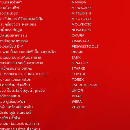
ต๊าปเกลียวไฟฟ้า
• MASADA
มือออโตเมทีฟ
• MILWAUKEE
ือวัดละเอียด
• MITSUBISHI
ยคาลิปเปอร์ ดิจิตอลเวอร์เนีย
• MITUTOYO
ร เครื่องวัดระยะเลเซอร์
• MOLYKOTE
ฉีดน้ำแรงดันสูง
• NOVATORK
ดูดฝุ่นอุตสาหกรรม
• OKURA
ล้างท่ออุตสาหกรรม
• OMASTAR
ือเวิร์คช็อป DIY
• PBSWISSTOOLS
ายพาน ปั๊มลมออยล์ฟรี ปั๊มลมทุกชนิด
• RIDGID
ูมิเนียม บันไดไฟเบอร์กลาส
• SANKI
อุตสาหกรรม รถเข็นเฉพาะทาง
• SENATOR
ยาเช็ครอยร้าว ซิลิโคน
• STARKE
่าน ดอกเจาะ CUTTING TOOLS
• TOPTUL
น-ดอกเจียร์คาร์ไบท์
• TOREX
ป ดายต๊าป ด้ามต๊าป
• TSURUMI PUMP
ั๊มจุ่ม ปั๊มไดโว่ ปั๊มสูบน้ำทุกชนิด
• UNIOR
มือวัดภาคสนาม
• VITAL
ื่อม ตู้เชื่อมไฟฟ้า
• WERA
ดพื้น เครื่องปั่นเงาพื้น
• ZUZUMI
นิรภัย อุปกรณ์เซฟตี้
สายไฟ ปลั๊กไฟ
ังกลม ท่อลมระบายอากาศ
ุตสาหกรรม พัดลมโรงงาน