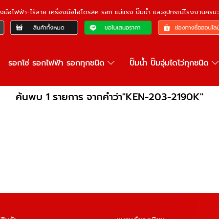
ื่องมือไฟฟ้า-ไร้สาย เครื่องมือไฮโดรลิค รอก แม่แรง ปั๊มน้ำ และอุปกรณ์โรงงานคร
รอกโซ่ รอกไฟฟ้า รอกทุกชนิด
ปั๊มน้ำ ปั๊มจุ่มไดโว่ทุกชนิด
ค้นพบ 1 รายการ จากคำว่า"KEN-203-2190K"