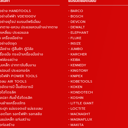
สินค้า
แบรนด์ยอดนิยม
งมือช่าง HANDTOOLS
• BARCO
งมือช่างไฟฟ้า VDE1000V
• BOSCH
ือช่างยุโรป แบรนด์พรีเมี่ยม
• DEVCON
ปากตาย-แหวน ประแจแหวนข้างปากตาย
• DEWALT
กเหลี่ยม ประแจแอล
• ELEPHANT
 เครื่องมือช่าง
• FLUKE
ือช่างจัดชุด
• INSIZE
มือช่าง ตู้ลิ้นชัก ตู้มีล้อ
• JUMBO
ื่องมือ กระเป๋าเครื่องมือช่าง
• KARCHER
ไฟส่องสว่าง
• KEIBA
บเหล็ก ปากกาจับชิ้นงาน
• KENNEDY
ันปอนด์ ประแจทอร์ค
• KINGTONY
งมือไฟฟ้า POWER TOOLS
• KNIPEX
งมือลม AIR TOOLS
• KOBETOOLS
ืออัดจารบี ปั๊มอัดจารบี
• KOKEN
มือไฮโดรลิค
• KONDOTECH
างปลา คีมย้ำไฮโดรลิค
• KOSHIN
่อนย้ายเครื่องจักร
• LITTLE GIANT
ระปุก แม่แรงตะเข้ แม่แรงลม
• LOCTITE
 รอดโยก รอกไฟฟ้า รอกสลิง
• MACNAGHT
่นแม่เหล็ก แท่นสว่าน
• MAGNAFLUX
ือก่อสร้าง
• MAKITA