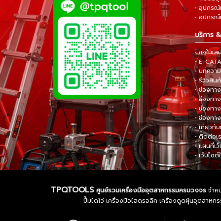
• อุปกรณ์
• อุปกรณ์แ
บริการ &
• ขอใบเส
• E-CA
• บทความส
• รีวิวสินค
• ช่องทาง
• ช่องทาง
• ช่องทาง
• ช่องทาง
• เกี่ยวกับ
• ติดต่อเ
• แผนที่เว
• เว็บไซต์
TPQTOOLS
ศูนย์รวมเครื่องมืออุตสาหกรรมครบวงจร
จำหน่
ปั๊มไดโว่ เครื่องมือไฮดรอลิค เครื่องดูดฝุ่นอุตสา