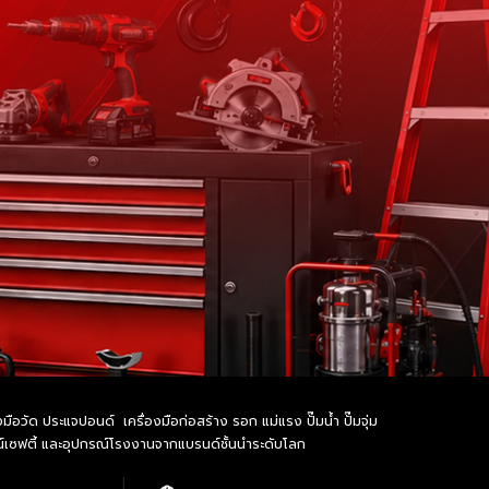
อวัด ประแจปอนด์ เครื่องมือก่อสร้าง รอก แม่แรง ปั๊มน้ำ ปั๊มจุ่ม
รณ์เซฟตี้ และอุปกรณ์โรงงานจากแบรนด์ชั้นนำระดับโลก