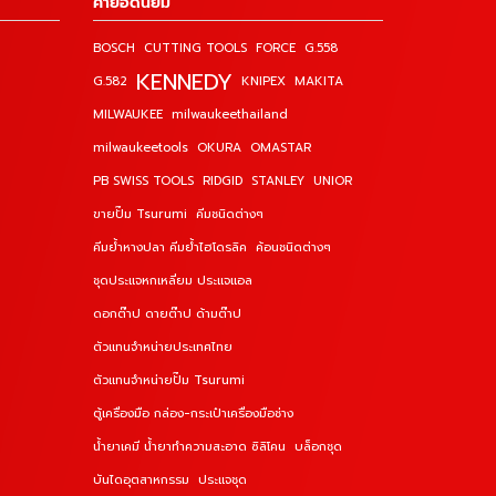
คำยอดนิยม
BOSCH
CUTTING TOOLS
FORCE
G.558
KENNEDY
G.582
KNIPEX
MAKITA
MILWAUKEE
milwaukeethailand
milwaukeetools
OKURA
OMASTAR
PB SWISS TOOLS
RIDGID
STANLEY
UNIOR
ขายปั๊ม Tsurumi
คีมชนิดต่างๆ
คีมย้ำหางปลา คีมย้ำไฮโดรลิค
ค้อนชนิดต่างๆ
ชุดประแจหกเหลี่ยม ประแจแอล
ดอกต๊าป ดายต๊าป ด้ามต๊าป
ตัวแทนจำหน่ายประเทศไทย
ตัวแทนจำหน่ายปั๊ม Tsurumi
ตู้เครื่องมือ กล่อง-กระเป๋าเครื่องมือช่าง
น้ำยาเคมี น้ำยาทำความสะอาด ซิลิโคน
บล็อกชุด
บันไดอุตสาหกรรม
ประแจชุด