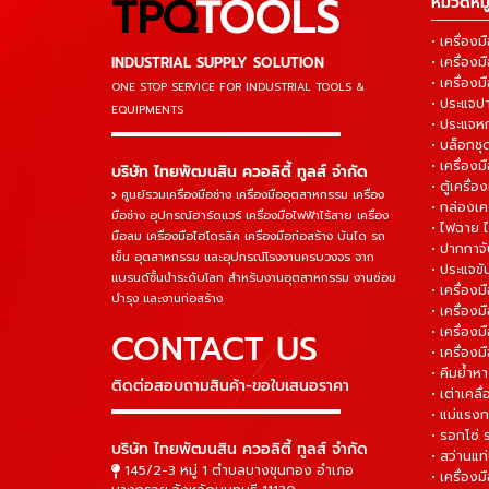
TPQ
TOOLS
หมวดหมู่
• เครื่อ
INDUSTRIAL SUPPLY SOLUTION
• เครื่อ
• เครื่องม
ONE STOP SERVICE
FOR INDUSTRIAL TOOLS &
• ประแจ
EQUIPMENTS
• ประแจห
▬▬▬▬▬▬▬▬▬▬▬▬▬▬▬
• บล็อกชุด
• เครื่องม
บริษัท ไทยพัฒนสิน ควอลิตี้ ทูลส์ จำกัด
• ตู้เครื่อง
ศูนย์รวมเครื่องมือช่าง เครื่องมืออุตสาหกรรม เครื่อง
• กล่องเคร
มือช่าง อุปกรณ์ฮาร์ดแวร์ เครื่องมือไฟฟ้าไร้สาย เครื่อง
• ไฟฉาย 
มือลม เครื่องมือไฮโดรลิค เครื่องมือก่อสร้าง บันได รถ
• ปากกาจั
เข็น อุตสาหกรรม และอุปกรณ์โรงงานครบวงจร จาก
• ประแจข
แบรนด์ชั้นนำระดับโลก สำหรับงานอุตสาหกรรม งานซ่อม
• เครื่อ
บำรุง และงานก่อสร้าง
• เครื่อ
• เครื่องม
CONTACT US
• เครื่อง
• คีมย้ำห
ติดต่อสอบถามสินค้า-ขอใบเสนอราคา
• เต่าเคลื
▬▬▬▬▬▬▬▬▬▬▬▬▬▬▬
• แม่แรงก
• รอกโซ่
บริษัท ไทยพัฒนสิน ควอลิตี้ ทูลส์ จำกัด
• สว่านแท
145/2-3 หมู่ 1 ตำบลบางขุนกอง อำเภอ
• เครื่องม