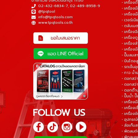
บางกรวย จังหวัดนนทบุรี 11130
• เครื่อง
02-432-6834-7
,
02-489-8958-9
• เครื่อง
@tpqtool
• เครื่องม
info@tpqtools.com
• เวอร์เนี
www.tpqtools.co.th
• ตลับเมต
• เครื่อง
• เครื่อง
• เครื่อง
• เครื่องม
• ปั๊มลมส
• ปันไดอล
• รถเข็น
• กาว น้ำ
• ดอกสว
• ดอกสว่า
• ดอกต๊า
• ปั๊มน้ำ ป
• เครื่อง
• เครื่องเช
FOLLOW US
• เครื่องขั
• อุปกรณ์
• ล้อเก็บ
• พัดลมถ
• พัดลมอ