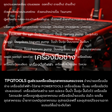
ชุดประแจหกเหลี่ยม ประแจแอล
ดอกต๊าป ดายต๊าป ด้ามต๊าป
ตัวแทนจำหน่ายประเทศไทย
ตัวแทนจำหน่ายปั๊ม Tsurumi
ตู้เครื่องมือ กล่อง-กระเป๋าเครื่องมือช่าง
น้ำยาเคมี น้ำยาทำความสะอาด ซิลิโคน
บล็อกชุด
บันไดอุตสาหกรรม
ประแจชุด
ประแจชุด ประแจแหวน-ปากตาย
ปั๊ม TSURUMI
ปั๊ม ซูรูมิ
ปั๊มจุ่ม tsurumi
ปั๊มจุ่ม tsurumi pump
ปั๊มจุ่มไดโว่
ปั๊มซูรูมิ
ปั๊มดูดโคลน tsurumi pump
ปั๊มน้ำ ปั๊มจุ่ม ปั๊มบาดาล ปั๊มอื่นๆ
ปั๊มแช่ tsurumi
ปั๊มแช่ tsurumi pump
ปั๊มแช่ดูดโคลน ซูรูมิ
รถเข็นอุตสาหกรรม
เครื่องมือช่าง
รอกโซ่ รอกโยก รอกถ่วง
เครื่องมือลม
เครื่องมือไฟฟ้า
เครื่องมือวัดละเอียด
เครื่องมือไฮโดรลิค
ไขควง
TPQTOOLS
ศูนย์รวมเครื่องมืออุตสาหกรรมครบวงจร
จำหน่ายเครื่องมือ
ช่าง เครื่องมือไฟฟ้า-ไร้สาย POWERTOOLS เครื่องมือลม ปั๊มลม เครื่องมือวัด
ประแจปอนด์ เครื่องมือก่อสร้าง รอก แม่แรง ปั๊มน้ำ ปั๊มจุ่ม ปั๊มไดโว่ เครื่องมือ
ไฮดรอลิค เครื่องดูดฝุ่นอุตสาหกรรม เครื่องฉีดน้ำแรงดัน บันได รถเข็น
อุตสาหกรรม น้ำยากาวเคมีอุตสาหกรรม อุปกรณ์เซฟตี้ และอุปกรณ์โรงงานจาก
แบรนด์ชั้นนำระดับโลก