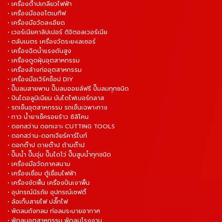
• เครื่องต๊าปเกลียวไฟฟ้า
• เครื่องมือออโตเมทีฟ
• เครื่องมือวัดละเอียด
• เวอร์เนียคาลิปเปอร์ ดิจิตอลเวอร์เนีย
• ตลับเมตร เครื่องวัดระยะเลเซอร์
• เครื่องฉีดน้ำแรงดันสูง
• เครื่องดูดฝุ่นอุตสาหกรรม
• เครื่องล้างท่ออุตสาหกรรม
• เครื่องมือเวิร์คช็อป DIY
• ปั๊มลมสายพาน ปั๊มลมออยล์ฟรี ปั๊มลมทุกชนิด
• ปันไดอลูมิเนียม บันไดไฟเบอร์กลาส
• รถเข็นอุตสาหกรรม รถเข็นเฉพาะทาง
• กาว น้ำยาเช็ครอยร้าว ซิลิโคน
• ดอกสว่าน ดอกเจาะ CUTTING TOOLS
• ดอกสว่าน-ดอกเจียร์คาร์ไบท์
• ดอกต๊าป ดายต๊าป ด้ามต๊าป
• ปั๊มน้ำ ปั๊มจุ่ม ปั๊มไดโว่ ปั๊มสูบน้ำทุกชนิด
• เครื่องมือวัดภาคสนาม
• เครื่องเชื่อม ตู้เชื่อมไฟฟ้า
• เครื่องขัดพื้น เครื่องปั่นเงาพื้น
• อุปกรณ์นิรภัย อุปกรณ์เซฟตี้
• ล้อเก็บสายไฟ ปลั๊กไฟ
• พัดลมถังกลม ท่อลมระบายอากาศ
• พัดลมอุตสาหกรรม พัดลมโรงงาน