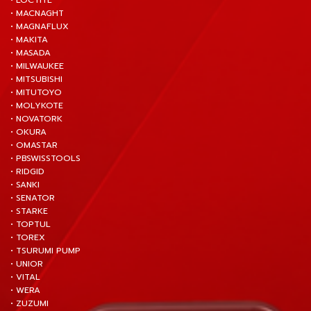
• LOCTITE
• MACNAGHT
• MAGNAFLUX
• MAKITA
• MASADA
• MILWAUKEE
• MITSUBISHI
• MITUTOYO
• MOLYKOTE
• NOVATORK
• OKURA
• OMASTAR
• PBSWISSTOOLS
• RIDGID
• SANKI
• SENATOR
• STARKE
• TOPTUL
• TOREX
• TSURUMI PUMP
• UNIOR
• VITAL
• WERA
• ZUZUMI