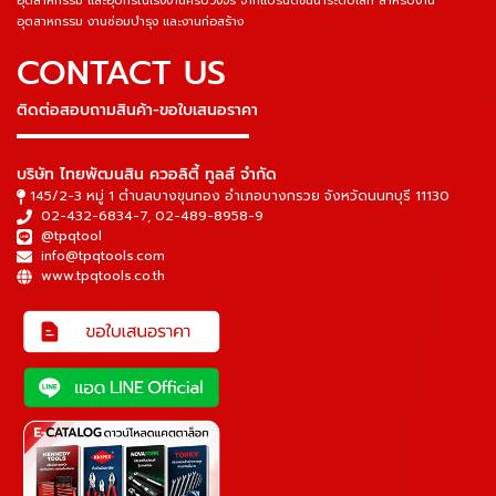
อุตสาหกรรม และอุปกรณ์โรงงานครบวงจร จากแบรนด์ชั้นนำระดับโลก สำหรับงาน
อุตสาหกรรม งานซ่อมบำรุง และงานก่อสร้าง
CONTACT US
ติดต่อสอบถามสินค้า-ขอใบเสนอราคา
▬▬▬▬▬▬▬▬▬▬▬▬▬▬▬
บริษัท ไทยพัฒนสิน ควอลิตี้ ทูลส์ จำกัด
145/2-3 หมู่ 1 ตำบลบางขุนกอง อำเภอบางกรวย จังหวัดนนทบุรี 11130
02-432-6834-7
,
02-489-8958-9
@tpqtool
info@tpqtools.com
www.tpqtools.co.th