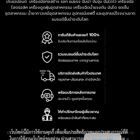
ประแจปอนด์ เครื่องมือก่อสร้าง รอก แม่แรง ปั๊มน้ำ ปั๊มจุ่ม ปั๊มไดโว่ เครื่องมือ
ไฮดรอลิค เครื่องดูดฝุ่นอุตสาหกรรม เครื่องฉีดน้ำแรงดัน บันได รถเข็น
อุตสาหกรรม น้ำยากาวเคมีอุตสาหกรรม อุปกรณ์เซฟตี้ และอุปกรณ์โรงงานจาก
แบรนด์ชั้นนำระดับโลก
เว็บไซต์นี้มีการใช้งานคุกกี้ เพื่อเพิ่มประสิทธิภาพและประสบการณ์ที่ดี
|
นโยบาย
© 2016-2028 TPQTOOLS Co., Ltd. All Rights Reserved.
ในการใช้งานเว็บไซต์ของท่าน ท่านสามารถอ่านรายละเอียดเพิ่มเติม
ความเป็นส่วนตัว
|
เงื่อนไขการใช้งาน
|
แผนที่สินค้า