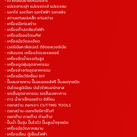
• เต่าเคลื่อนย้ายเครื่องจักร
• แม่แรงกระปุก แม่แรงตะเข้ แม่แรงลม
• รอกโซ่ รอดโยก รอกไฟฟ้า รอกสลิง
• สว่านแท่นแม่เหล็ก แท่นสว่าน
• เครื่องมือก่อสร้าง
• เครื่องต๊าปเกลียวไฟฟ้า
• เครื่องมือออโตเมทีฟ
• เครื่องมือวัดละเอียด
• เวอร์เนียคาลิปเปอร์ ดิจิตอลเวอร์เนีย
• ตลับเมตร เครื่องวัดระยะเลเซอร์
• เครื่องฉีดน้ำแรงดันสูง
• เครื่องดูดฝุ่นอุตสาหกรรม
• เครื่องล้างท่ออุตสาหกรรม
• เครื่องมือเวิร์คช็อป DIY
• ปั๊มลมสายพาน ปั๊มลมออยล์ฟรี ปั๊มลมทุกชนิด
• ปันไดอลูมิเนียม บันไดไฟเบอร์กลาส
• รถเข็นอุตสาหกรรม รถเข็นเฉพาะทาง
• กาว น้ำยาเช็ครอยร้าว ซิลิโคน
• ดอกสว่าน ดอกเจาะ CUTTING TOOLS
• ดอกสว่าน-ดอกเจียร์คาร์ไบท์
• ดอกต๊าป ดายต๊าป ด้ามต๊าป
• ปั๊มน้ำ ปั๊มจุ่ม ปั๊มไดโว่ ปั๊มสูบน้ำทุกชนิด
• เครื่องมือวัดภาคสนาม
• เครื่องเชื่อม ตู้เชื่อมไฟฟ้า