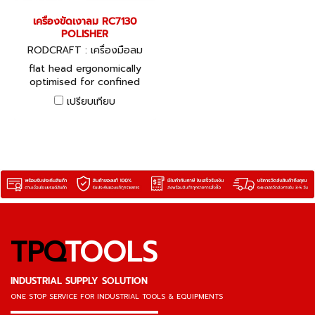
เครื่องขัดเงาลม RC7130
POLISHER
RODCRAFT : เครื่องมือลม
flat head ergonomically
optimised for confined
areas for accessory up to
เปรียบเทียบ
178 (7") mm
TPQ
TOOLS
INDUSTRIAL SUPPLY SOLUTION
ONE STOP SERVICE
FOR INDUSTRIAL TOOLS & EQUIPMENTS
▬▬▬▬▬▬▬▬▬▬▬▬▬▬▬