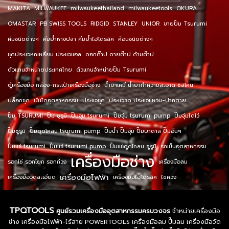
MAKITA
MILWAUKEE
milwaukeethailand
milwaukeetools
OKURA
OMASTAR
PB SWISS TOOLS
RIDGID
STANLEY
UNIOR
ขายปั๊ม Tsurumi
คีมชนิดต่างๆ
คีมย้ำหางปลา คีมย้ำไฮโดรลิค
ค้อนชนิดต่างๆ
ชุดประแจหกเหลี่ยม ประแจแอล
ดอกต๊าป ดายต๊าป ด้ามต๊าป
ตัวแทนจำหน่ายประเทศไทย
ตัวแทนจำหน่ายปั๊ม Tsurumi
ตู้เครื่องมือ กล่อง-กระเป๋าเครื่องมือช่าง
น้ำยาเคมี น้ำยาทำความสะอาด ซิลิโคน
บล็อกชุด
บันไดอุตสาหกรรม
ประแจชุด
ประแจชุด ประแจแหวน-ปากตาย
ปั๊ม TSURUMI
ปั๊ม ซูรูมิ
ปั๊มจุ่ม tsurumi
ปั๊มจุ่ม tsurumi pump
ปั๊มจุ่มไดโว่
ปั๊มซูรูมิ
ปั๊มดูดโคลน tsurumi pump
ปั๊มน้ำ ปั๊มจุ่ม ปั๊มบาดาล ปั๊มอื่นๆ
ปั๊มแช่ tsurumi
ปั๊มแช่ tsurumi pump
ปั๊มแช่ดูดโคลน ซูรูมิ
รถเข็นอุตสาหกรรม
เครื่องมือช่าง
รอกโซ่ รอกโยก รอกถ่วง
เครื่องมือลม
เครื่องมือไฟฟ้า
เครื่องมือวัดละเอียด
เครื่องมือไฮโดรลิค
ไขควง
TPQTOOLS
ศูนย์รวมเครื่องมืออุตสาหกรรมครบวงจร
จำหน่ายเครื่องมือ
ช่าง เครื่องมือไฟฟ้า-ไร้สาย POWERTOOLS เครื่องมือลม ปั๊มลม เครื่องมือวัด