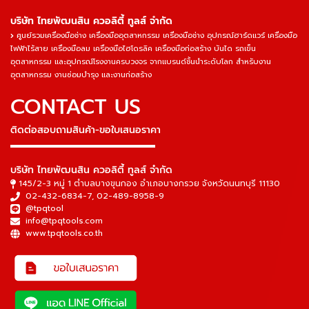
บริษัท ไทยพัฒนสิน ควอลิตี้ ทูลส์ จำกัด
ศูนย์รวมเครื่องมือช่าง เครื่องมืออุตสาหกรรม เครื่องมือช่าง อุปกรณ์ฮาร์ดแวร์ เครื่องมือ
ไฟฟ้าไร้สาย เครื่องมือลม เครื่องมือไฮโดรลิค เครื่องมือก่อสร้าง บันได รถเข็น
อุตสาหกรรม และอุปกรณ์โรงงานครบวงจร จากแบรนด์ชั้นนำระดับโลก สำหรับงาน
อุตสาหกรรม งานซ่อมบำรุง และงานก่อสร้าง
CONTACT US
ติดต่อสอบถามสินค้า-ขอใบเสนอราคา
▬▬▬▬▬▬▬▬▬▬▬▬▬▬▬
บริษัท ไทยพัฒนสิน ควอลิตี้ ทูลส์ จำกัด
145/2-3 หมู่ 1 ตำบลบางขุนกอง อำเภอบางกรวย จังหวัดนนทบุรี 11130
02-432-6834-7
,
02-489-8958-9
@tpqtool
info@tpqtools.com
www.tpqtools.co.th