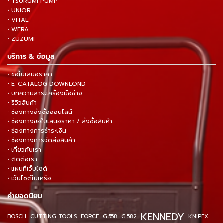
• TSURUMI PUMP
• UNIOR
• VITAL
• WERA
• ZUZUMI
บริการ & ข้อมูล
• ขอใบเสนอราคา
• E-CATALOG DOWNLOND
• บทความสาระเครื่องมือช่าง
• รีวิวสินค้า
• ช่องทางสั่งซื้อออนไลน์
• ช่องทางขอใบเสนอราคา / สั่งซื้อสินค้า
• ช่องทางการชำระเงิน
• ช่องทางการจัดส่งสินค้า
• เกี่ยวกับเรา
• ติดต่อเรา
• แผนที่เว็บไซต์
• เว็บไซต์ในเครือ
คำยอดนิยม
KENNEDY
BOSCH
CUTTING TOOLS
FORCE
G.558
G.582
KNIPEX