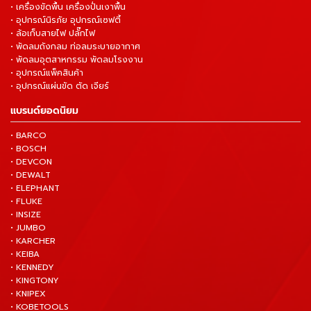
• เครื่องขัดพื้น เครื่องปั่นเงาพื้น
• อุปกรณ์นิรภัย อุปกรณ์เซฟตี้
• ล้อเก็บสายไฟ ปลั๊กไฟ
• พัดลมถังกลม ท่อลมระบายอากาศ
• พัดลมอุตสาหกรรม พัดลมโรงงาน
• อุปกรณ์แพ็คสินค้า
• อุปกรณ์แผ่นขัด ตัด เจียร์
แบรนด์ยอดนิยม
• BARCO
• BOSCH
• DEVCON
• DEWALT
• ELEPHANT
• FLUKE
• INSIZE
• JUMBO
• KARCHER
• KEIBA
• KENNEDY
• KINGTONY
• KNIPEX
• KOBETOOLS