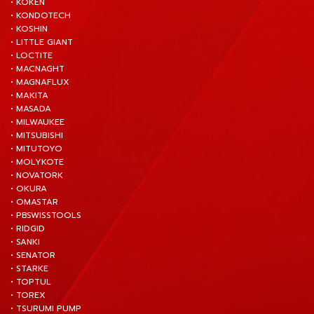
• KOKEN
• KONDOTECH
• KOSHIN
• LITTLE GIANT
• LOCTITE
• MACNAGHT
• MAGNAFLUX
• MAKITA
• MASADA
• MILWAUKEE
• MITSUBISHI
• MITUTOYO
• MOLYKOTE
• NOVATORK
• OKURA
• OMASTAR
• PBSWISSTOOLS
• RIDGID
• SANKI
• SENATOR
• STARKE
• TOPTUL
• TOREX
• TSURUMI PUMP