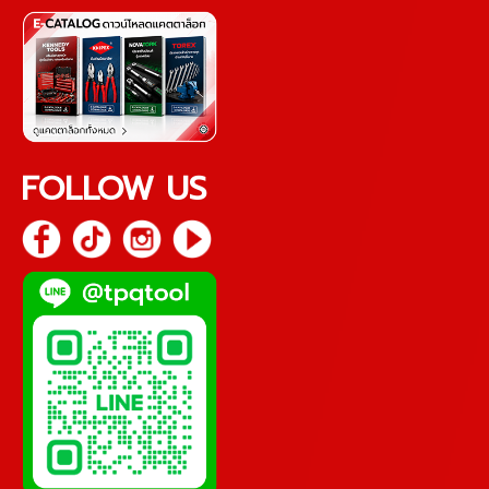
FOLLOW US