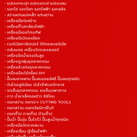
• แม่แรงกระปุก แม่แรงตะเข้ แม่แรงลม
• รอกโซ่ รอดโยก รอกไฟฟ้า รอกสลิง
• สว่านแท่นแม่เหล็ก แท่นสว่าน
• เครื่องมือก่อสร้าง
• เครื่องต๊าปเกลียวไฟฟ้า
• เครื่องมือออโตเมทีฟ
• เครื่องมือวัดละเอียด
• เวอร์เนียคาลิปเปอร์ ดิจิตอลเวอร์เนีย
• ตลับเมตร เครื่องวัดระยะเลเซอร์
• เครื่องฉีดน้ำแรงดันสูง
• เครื่องดูดฝุ่นอุตสาหกรรม
• เครื่องล้างท่ออุตสาหกรรม
• เครื่องมือเวิร์คช็อป DIY
• ปั๊มลมสายพาน ปั๊มลมออยล์ฟรี ปั๊มลมทุกชนิด
• ปันไดอลูมิเนียม บันไดไฟเบอร์กลาส
• รถเข็นอุตสาหกรรม รถเข็นเฉพาะทาง
• กาว น้ำยาเช็ครอยร้าว ซิลิโคน
• ดอกสว่าน ดอกเจาะ CUTTING TOOLS
• ดอกสว่าน-ดอกเจียร์คาร์ไบท์
• ดอกต๊าป ดายต๊าป ด้ามต๊าป
• ปั๊มน้ำ ปั๊มจุ่ม ปั๊มไดโว่ ปั๊มสูบน้ำทุกชนิด
• เครื่องมือวัดภาคสนาม
• เครื่องเชื่อม ตู้เชื่อมไฟฟ้า