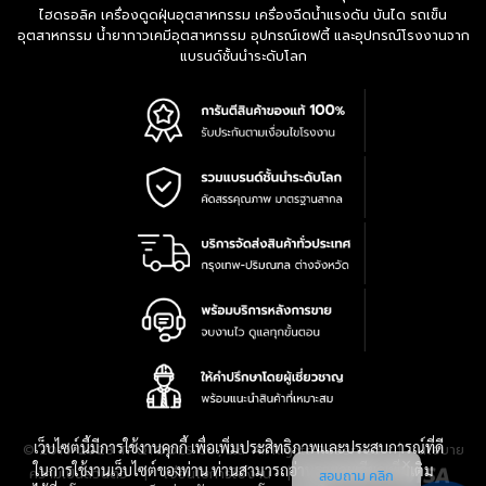
ไฮดรอลิค เครื่องดูดฝุ่นอุตสาหกรรม เครื่องฉีดน้ำแรงดัน บันได รถเข็น
อุตสาหกรรม น้ำยากาวเคมีอุตสาหกรรม อุปกรณ์เซฟตี้ และอุปกรณ์โรงงานจาก
แบรนด์ชั้นนำระดับโลก
เว็บไซต์นี้มีการใช้งานคุกกี้ เพื่อเพิ่มประสิทธิภาพและประสบการณ์ที่ดี
|
นโยบาย
© 2016-2028 TPQTOOLS Co., Ltd. All Rights Reserved.
ในการใช้งานเว็บไซต์ของท่าน ท่านสามารถอ่านรายละเอียดเพิ่มเติม
ความเป็นส่วนตัว
|
เงื่อนไขการใช้งาน
|
แผนที่สินค้า
สอบถาม คลิก