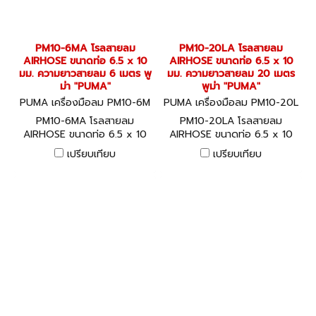
PM10-6MA โรลสายลม
PM10-20LA โรลสายลม
AIRHOSE ขนาดท่อ 6.5 x 10
AIRHOSE ขนาดท่อ 6.5 x 10
มม. ความยาวสายลม 6 เมตร พู
มม. ความยาวสายลม 20 เมตร
ม่า "PUMA"
พูม่า "PUMA"
PUMA เครื่องมือลม PM10-6M
PUMA เครื่องมือลม PM10-20L
A
A
PM10-6MA โรลสายลม
PM10-20LA โรลสายลม
AIRHOSE ขนาดท่อ 6.5 x 10
AIRHOSE ขนาดท่อ 6.5 x 10
มม. ความยาวสายลม 6 เมตร พู
มม. ความยาวสายลม 20 เมตร
เปรียบเทียบ
เปรียบเทียบ
ม่า "PUMA"
พูม่า "PUMA"