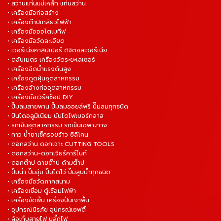
• สว่านแท่นแม่เหล็ก แท่นสว่าน
• เครื่องมือก่อสร้าง
• เครื่องต๊าปเกลียวไฟฟ้า
• เครื่องมือออโตเมทีฟ
• เครื่องมือวัดละเอียด
• เวอร์เนียคาลิปเปอร์ ดิจิตอลเวอร์เนีย
• ตลับเมตร เครื่องวัดระยะเลเซอร์
• เครื่องฉีดน้ำแรงดันสูง
• เครื่องดูดฝุ่นอุตสาหกรรม
• เครื่องล้างท่ออุตสาหกรรม
• เครื่องมือเวิร์คช็อป DIY
• ปั๊มลมสายพาน ปั๊มลมออยล์ฟรี ปั๊มลมทุกชนิด
• ปันไดอลูมิเนียม บันไดไฟเบอร์กลาส
• รถเข็นอุตสาหกรรม รถเข็นเฉพาะทาง
• กาว น้ำยาเช็ครอยร้าว ซิลิโคน
• ดอกสว่าน ดอกเจาะ CUTTING TOOLS
• ดอกสว่าน-ดอกเจียร์คาร์ไบท์
• ดอกต๊าป ดายต๊าป ด้ามต๊าป
• ปั๊มน้ำ ปั๊มจุ่ม ปั๊มไดโว่ ปั๊มสูบน้ำทุกชนิด
• เครื่องมือวัดภาคสนาม
• เครื่องเชื่อม ตู้เชื่อมไฟฟ้า
• เครื่องขัดพื้น เครื่องปั่นเงาพื้น
• อุปกรณ์นิรภัย อุปกรณ์เซฟตี้
• ล้อเก็บสายไฟ ปลั๊กไฟ