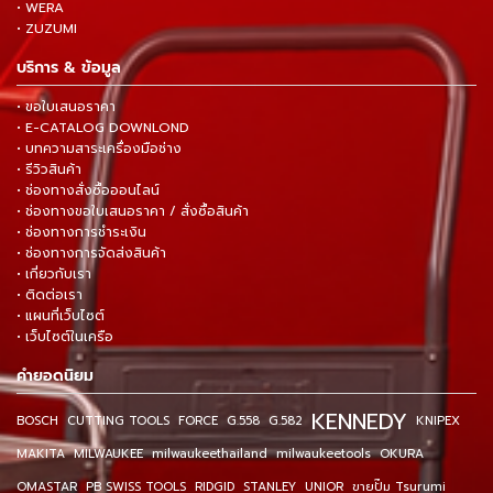
• WERA
• ZUZUMI
บริการ & ข้อมูล
• ขอใบเสนอราคา
• E-CATALOG DOWNLOND
• บทความสาระเครื่องมือช่าง
• รีวิวสินค้า
• ช่องทางสั่งซื้อออนไลน์
• ช่องทางขอใบเสนอราคา / สั่งซื้อสินค้า
• ช่องทางการชำระเงิน
• ช่องทางการจัดส่งสินค้า
• เกี่ยวกับเรา
• ติดต่อเรา
• แผนที่เว็บไซต์
• เว็บไซต์ในเครือ
คำยอดนิยม
KENNEDY
BOSCH
CUTTING TOOLS
FORCE
G.558
G.582
KNIPEX
MAKITA
MILWAUKEE
milwaukeethailand
milwaukeetools
OKURA
OMASTAR
PB SWISS TOOLS
RIDGID
STANLEY
UNIOR
ขายปั๊ม Tsurumi