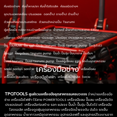
คีมชนิดต่างๆ
คีมย้ำหางปลา คีมย้ำไฮโดรลิค
ค้อนชนิดต่างๆ
ชุดประแจหกเหลี่ยม ประแจแอล
ดอกต๊าป ดายต๊าป ด้ามต๊าป
ตัวแทนจำหน่ายประเทศไทย
ตัวแทนจำหน่ายปั๊ม Tsurumi
ตู้เครื่องมือ กล่อง-กระเป๋าเครื่องมือช่าง
น้ำยาเคมี น้ำยาทำความสะอาด ซิลิโคน
บล็อกชุด
บันไดอุตสาหกรรม
ประแจชุด
ประแจชุด ประแจแหวน-ปากตาย
ปั๊ม TSURUMI
ปั๊ม ซูรูมิ
ปั๊มจุ่ม tsurumi
ปั๊มจุ่ม tsurumi pump
ปั๊มจุ่มไดโว่
ปั๊มซูรูมิ
ปั๊มดูดโคลน tsurumi pump
ปั๊มน้ำ ปั๊มจุ่ม ปั๊มบาดาล ปั๊มอื่นๆ
ปั๊มแช่ tsurumi
ปั๊มแช่ tsurumi pump
ปั๊มแช่ดูดโคลน ซูรูมิ
รถเข็นอุตสาหกรรม
เครื่องมือช่าง
รอกโซ่ รอกโยก รอกถ่วง
เครื่องมือลม
เครื่องมือไฟฟ้า
เครื่องมือวัดละเอียด
เครื่องมือไฮโดรลิค
ไขควง
TPQTOOLS
ศูนย์รวมเครื่องมืออุตสาหกรรมครบวงจร
จำหน่ายเครื่องมือ
ช่าง เครื่องมือไฟฟ้า-ไร้สาย POWERTOOLS เครื่องมือลม ปั๊มลม เครื่องมือวัด
ประแจปอนด์ เครื่องมือก่อสร้าง รอก แม่แรง ปั๊มน้ำ ปั๊มจุ่ม ปั๊มไดโว่ เครื่องมือ
ไฮดรอลิค เครื่องดูดฝุ่นอุตสาหกรรม เครื่องฉีดน้ำแรงดัน บันได รถเข็น
อุตสาหกรรม น้ำยากาวเคมีอุตสาหกรรม อุปกรณ์เซฟตี้ และอุปกรณ์โรงงานจาก