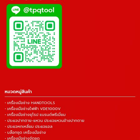
หมวดหมู่สินค้า
• เครื่องมือช่าง HANDTOOLS
• เครื่องมือช่างไฟฟ้า VDE1000V
• เครื่องมือช่างยุโรป แบรนด์พรีเมี่ยม
• ประแจปากตาย-แหวน ประแจแหวนข้างปากตาย
• ประแจหกเหลี่ยม ประแจแอล
• บล็อกชุด เครื่องมือช่าง
• เครื่องมือช่างจัดชุด