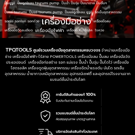
ปั๊มซูรูมิ
ปั๊มดูดโคลน tsurumi pump
ปั๊มน้ำ ปั๊มจุ่ม ปั๊มบาดาล ปั๊มอื่นๆ
ปั๊มแช่ tsurumi
ปั๊มแช่ tsurumi pump
ปั๊มแช่ดูดโคลน ซูรูมิ
รถเข็นอุตสาหกรรม
เครื่องมือช่าง
รอกโซ่ รอกโยก รอกถ่วง
เครื่องมือลม
เครื่องมือไฟฟ้า
เครื่องมือวัดละเอียด
เครื่องมือไฮโดรลิค
ไขควง
TPQTOOLS
ศูนย์รวมเครื่องมืออุตสาหกรรมครบวงจร
จำหน่ายเครื่องมือ
ช่าง เครื่องมือไฟฟ้า-ไร้สาย POWERTOOLS เครื่องมือลม ปั๊มลม เครื่องมือวัด
ประแจปอนด์ เครื่องมือก่อสร้าง รอก แม่แรง ปั๊มน้ำ ปั๊มจุ่ม ปั๊มไดโว่ เครื่องมือ
ไฮดรอลิค เครื่องดูดฝุ่นอุตสาหกรรม เครื่องฉีดน้ำแรงดัน บันได รถเข็น
อุตสาหกรรม น้ำยากาวเคมีอุตสาหกรรม อุปกรณ์เซฟตี้ และอุปกรณ์โรงงานจาก
แบรนด์ชั้นนำระดับโลก