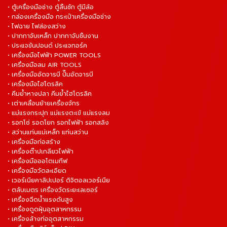
• ตู้เครื่องมือช่าง ตู้ลิ้นชัก ตู้มีล้อ
• กล่องเครื่องมือ กระเป๋าเครื่องมือช่าง
• ไฟฉาย ไฟส่องสว่าง
• ปากกาจับเหล็ก ปากกาจับชิ้นงาน
• ประแจขันปอนด์ ประแจทอร์ค
• เครื่องมือไฟฟ้า POWER TOOLS
• เครื่องมือลม AIR TOOLS
• เครื่องมืออัดจารบี ปั๊มอัดจารบี
• เครื่องมือไฮโดรลิค
• คีมย้ำหางปลา คีมย้ำไฮโดรลิค
• เต่าเคลื่อนย้ายเครื่องจักร
• แม่แรงกระปุก แม่แรงตะเข้ แม่แรงลม
• รอกโซ่ รอดโยก รอกไฟฟ้า รอกสลิง
• สว่านแท่นแม่เหล็ก แท่นสว่าน
• เครื่องมือก่อสร้าง
• เครื่องต๊าปเกลียวไฟฟ้า
• เครื่องมือออโตเมทีฟ
• เครื่องมือวัดละเอียด
• เวอร์เนียคาลิปเปอร์ ดิจิตอลเวอร์เนีย
• ตลับเมตร เครื่องวัดระยะเลเซอร์
• เครื่องฉีดน้ำแรงดันสูง
• เครื่องดูดฝุ่นอุตสาหกรรม
• เครื่องล้างท่ออุตสาหกรรม