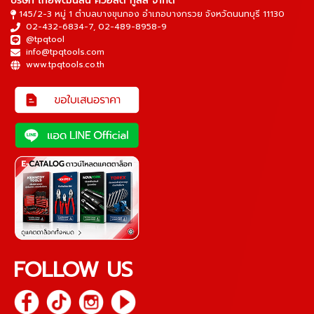
บริษัท ไทยพัฒนสิน ควอลิตี้ ทูลส์ จำกัด
145/2-3 หมู่ 1 ตำบลบางขุนกอง อำเภอบางกรวย จังหวัดนนทบุรี 11130
02-432-6834-7
,
02-489-8958-9
@tpqtool
info@tpqtools.com
www.tpqtools.co.th
FOLLOW US