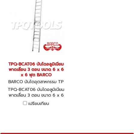
TPQ-BCAT06 บันไดอลูมิเนียม
พาดเลื่อน 3 ตอน ขนาด 6 x 6
x 6 ฟุต BARCO
BARCO บันไดอุตสาหกรรม TP
Q-BCAT06
TPQ-BCAT06 บันไดอลูมิเนียม
พาดเลื่อน 3 ตอน ขนาด 6 x 6
x 6 ฟุต BARCO
เปรียบเทียบ