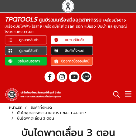
TPQTOOLS
ศูนย์รวมเครื่องมืออุตสาหกรรม
เครื่องมือช่าง
เครื่องมือไฟฟ้า-ไร้สาย เครื่องมือไฮโดรลิค รอก แม่แรง ปั๊มน้ำ และอุปกรณ์
โรงงานครบวงจร
หน้าแรก
สินค้าทั้งหมด
บันไดอุตสาหกรรม INDUSTRIAL LADDER
บันไดพาดเลื่อน 3 ตอน
บันไดพาดเลื่อน 3 ตอน