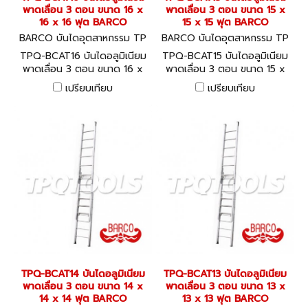
พาดเลื่อน 3 ตอน ขนาด 16 x
พาดเลื่อน 3 ตอน ขนาด 15 x
16 x 16 ฟุต BARCO
15 x 15 ฟุต BARCO
BARCO บันไดอุตสาหกรรม TP
BARCO บันไดอุตสาหกรรม TP
Q-BCAT16
Q-BCAT15
TPQ-BCAT16 บันไดอลูมิเนียม
TPQ-BCAT15 บันไดอลูมิเนียม
พาดเลื่อน 3 ตอน ขนาด 16 x
พาดเลื่อน 3 ตอน ขนาด 15 x
16 x 16 ฟุต BARCO
15 x 15 ฟุต BARCO
เปรียบเทียบ
เปรียบเทียบ
TPQ-BCAT14 บันไดอลูมิเนียม
TPQ-BCAT13 บันไดอลูมิเนียม
พาดเลื่อน 3 ตอน ขนาด 14 x
พาดเลื่อน 3 ตอน ขนาด 13 x
14 x 14 ฟุต BARCO
13 x 13 ฟุต BARCO