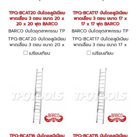
TPQ-BCAT20 บันไดอลูมิเนียม
TPQ-BCAT17 บันไดอลูมิเนียม
พาดเลื่อน 3 ตอน ขนาด 20 x
พาดเลื่อน 3 ตอน ขนาด 17 x
20 x 20 ฟุต BARCO
17 x 17 ฟุต BARCO
BARCO บันไดอุตสาหกรรม TP
BARCO บันไดอุตสาหกรรม TP
Q-BCAT20
Q-BCAT17
TPQ-BCAT20 บันไดอลูมิเนียม
TPQ-BCAT17 บันไดอลูมิเนียม
พาดเลื่อน 3 ตอน ขนาด 20 x
พาดเลื่อน 3 ตอน ขนาด 17 x
20 x 20 ฟุต BARCO
17 x 17 ฟุต BARCO
เปรียบเทียบ
เปรียบเทียบ
TPQ-BCAT16 บันไดอลูมิเนียม
TPQ-BCAT15 บันไดอลูมิเนียม