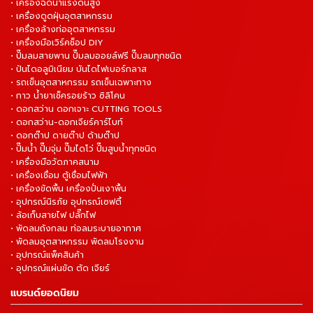
• เครื่องฉีดน้ำแรงดันสูง
• เครื่องดูดฝุ่นอุตสาหกรรม
• เครื่องล้างท่ออุตสาหกรรม
• เครื่องมือเวิร์คช็อป DIY
• ปั๊มลมสายพาน ปั๊มลมออยล์ฟรี ปั๊มลมทุกชนิด
• ปันไดอลูมิเนียม บันไดไฟเบอร์กลาส
• รถเข็นอุตสาหกรรม รถเข็นเฉพาะทาง
• กาว น้ำยาเช็ครอยร้าว ซิลิโคน
• ดอกสว่าน ดอกเจาะ CUTTING TOOLS
• ดอกสว่าน-ดอกเจียร์คาร์ไบท์
• ดอกต๊าป ดายต๊าป ด้ามต๊าป
• ปั๊มน้ำ ปั๊มจุ่ม ปั๊มไดโว่ ปั๊มสูบน้ำทุกชนิด
• เครื่องมือวัดภาคสนาม
• เครื่องเชื่อม ตู้เชื่อมไฟฟ้า
• เครื่องขัดพื้น เครื่องปั่นเงาพื้น
• อุปกรณ์นิรภัย อุปกรณ์เซฟตี้
• ล้อเก็บสายไฟ ปลั๊กไฟ
• พัดลมถังกลม ท่อลมระบายอากาศ
• พัดลมอุตสาหกรรม พัดลมโรงงาน
• อุปกรณ์แพ็คสินค้า
• อุปกรณ์แผ่นขัด ตัด เจียร์
แบรนด์ยอดนิยม