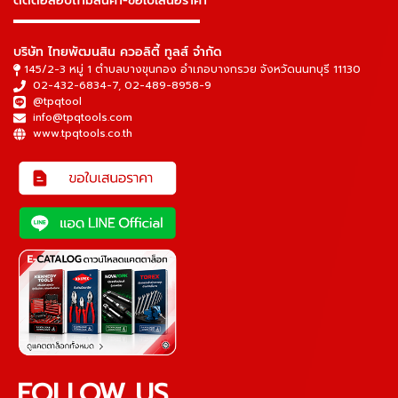
ติดต่อสอบถามสินค้า-ขอใบเสนอราคา
▬▬▬▬▬▬▬▬▬▬▬▬▬▬▬
บริษัท ไทยพัฒนสิน ควอลิตี้ ทูลส์ จำกัด
145/2-3 หมู่ 1 ตำบลบางขุนกอง อำเภอบางกรวย จังหวัดนนทบุรี 11130
02-432-6834-7
,
02-489-8958-9
@tpqtool
info@tpqtools.com
www.tpqtools.co.th
FOLLOW US