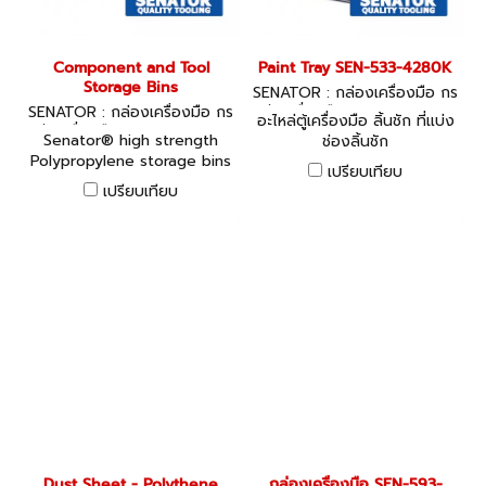
Component and Tool
Paint Tray SEN-533-4280K
Storage Bins
SENATOR : กล่องเครื่องมือ กร
SENATOR : กล่องเครื่องมือ กร
ะเป๋าเครื่องมือ SEN-533-4280
อะไหล่ตู้เครื่องมือ ลิ้นชัก ที่แบ่ง
ะเป๋าเครื่องมือ Senator® Com
K
Senator® high strength
ช่องลิ้นชัก
ponent and Tool Storage Bi
Polypropylene storage bins
ns
เปรียบเทียบ
are designed to solve your
เปรียบเทียบ
storage problems, they are
suitable for small to large
component or part storage.
เฉพาะถาดเครื่องมือ ** TOOLS
NOT INCLUDED ไม่รวมเครื่อง
มือช่างตัวอย่างในภาพ
Dust Sheet - Polythene
กล่องเครื่องมือ SEN-593-