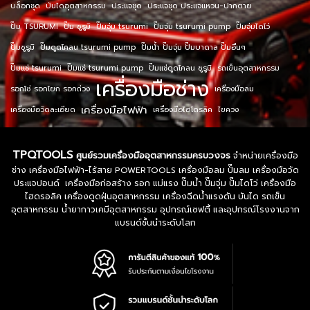
บล็อกชุด
บันไดอุตสาหกรรม
ประแจชุด
ประแจชุด ประแจแหวน-ปากตาย
ปั๊ม TSURUMI
ปั๊ม ซูรูมิ
ปั๊มจุ่ม tsurumi
ปั๊มจุ่ม tsurumi pump
ปั๊มจุ่มไดโว่
ปั๊มซูรูมิ
ปั๊มดูดโคลน tsurumi pump
ปั๊มน้ำ ปั๊มจุ่ม ปั๊มบาดาล ปั๊มอื่นๆ
ปั๊มแช่ tsurumi
ปั๊มแช่ tsurumi pump
ปั๊มแช่ดูดโคลน ซูรูมิ
รถเข็นอุตสาหกรรม
เครื่องมือช่าง
รอกโซ่ รอกโยก รอกถ่วง
เครื่องมือลม
เครื่องมือไฟฟ้า
เครื่องมือวัดละเอียด
เครื่องมือไฮโดรลิค
ไขควง
TPQTOOLS
ศูนย์รวมเครื่องมืออุตสาหกรรมครบวงจร
จำหน่ายเครื่องมือ
ช่าง เครื่องมือไฟฟ้า-ไร้สาย POWERTOOLS เครื่องมือลม ปั๊มลม เครื่องมือวัด
ประแจปอนด์ เครื่องมือก่อสร้าง รอก แม่แรง ปั๊มน้ำ ปั๊มจุ่ม ปั๊มไดโว่ เครื่องมือ
ไฮดรอลิค เครื่องดูดฝุ่นอุตสาหกรรม เครื่องฉีดน้ำแรงดัน บันได รถเข็น
อุตสาหกรรม น้ำยากาวเคมีอุตสาหกรรม อุปกรณ์เซฟตี้ และอุปกรณ์โรงงานจาก
แบรนด์ชั้นนำระดับโลก