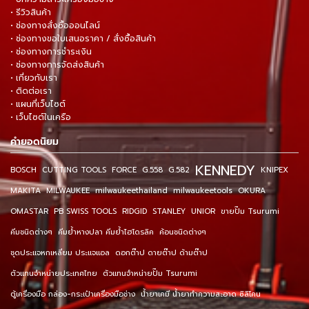
• รีวิวสินค้า
• ช่องทางสั่งซื้อออนไลน์
• ช่องทางขอใบเสนอราคา / สั่งซื้อสินค้า
• ช่องทางการชำระเงิน
• ช่องทางการจัดส่งสินค้า
• เกี่ยวกับเรา
• ติดต่อเรา
• แผนที่เว็บไซต์
• เว็บไซต์ในเครือ
คำยอดนิยม
KENNEDY
BOSCH
CUTTING TOOLS
FORCE
G.558
G.582
KNIPEX
MAKITA
MILWAUKEE
milwaukeethailand
milwaukeetools
OKURA
OMASTAR
PB SWISS TOOLS
RIDGID
STANLEY
UNIOR
ขายปั๊ม Tsurumi
คีมชนิดต่างๆ
คีมย้ำหางปลา คีมย้ำไฮโดรลิค
ค้อนชนิดต่างๆ
ชุดประแจหกเหลี่ยม ประแจแอล
ดอกต๊าป ดายต๊าป ด้ามต๊าป
ตัวแทนจำหน่ายประเทศไทย
ตัวแทนจำหน่ายปั๊ม Tsurumi
ตู้เครื่องมือ กล่อง-กระเป๋าเครื่องมือช่าง
น้ำยาเคมี น้ำยาทำความสะอาด ซิลิโคน