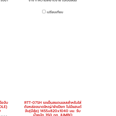
รับน้ำ
ข้าง ทำความสะอาดง่าย ไม่เป็นสนิม
เปรียบเทียบ
ือจับ
RTT-07SH รถเข็นสแตนเลสสำหรับใส่
NDLE)
ถังหล่อขนาดใหญ่/ผ้าเปียก ไม่มีแฮนด์
O
จับ(มีล้อ) 1455x820x1040 มม. รับ
น้ำหนัก 350 กก. JUMBO