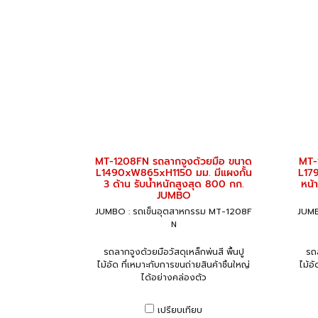
MT-1208FN รถลากจูงด้วยมือ ขนาด
MT-
L1490xW865xH1150 มม. มีแผงกั้น
L17
3 ด้าน รับน้ำหนักสูงสุด 800 กก.
หน้
JUMBO
JUMBO : รถเข็นอุตสาหกรรม MT-1208F
JUMB
N
รถลากจูงด้วยมือวัสดุเหล็กพ่นสี พื้นปู
รถล
ไม้อัด ที่เหมาะกับการขนถ่ายสินค้าชิ้นใหญ่
ไม้อ
ได้อย่างคล่องตัว
เปรียบเทียบ