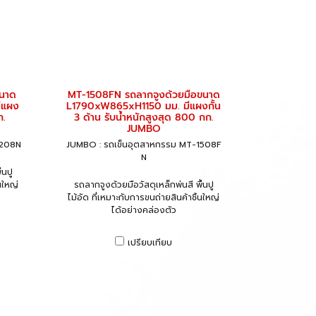
ขนาด
MT-1508FN รถลากจูงด้วยมือขนาด
ีแผง
L1790xW865xH1150 มม. มีแผงกั้น
ก.
3 ด้าน รับน้ำหนักสูงสุด 800 กก.
JUMBO
1208N
JUMBO : รถเข็นอุตสาหกรรม MT-1508F
N
้นปู
นใหญ่
รถลากจูงด้วยมือวัสดุเหล็กพ่นสี พื้นปู
ไม้อัด ที่เหมาะกับการขนถ่ายสินค้าชิ้นใหญ่
ได้อย่างคล่องตัว
เปรียบเทียบ