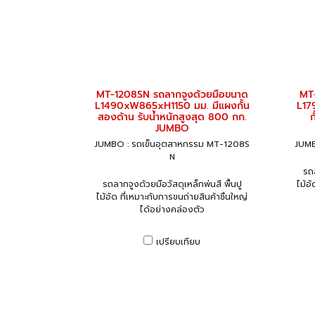
MT-1208SN รถลากจูงด้วยมือขนาด
MT-
L1490xW865xH1150 มม. มีแผงกั้น
L17
สองด้าน รับน้ำหนักสูงสุด 800 กก.
ก
JUMBO
JUMBO : รถเข็นอุตสาหกรรม MT-1208S
JUMB
N
รถล
รถลากจูงด้วยมือวัสดุเหล็กพ่นสี พื้นปู
ไม้อ
ไม้อัด ที่เหมาะกับการขนถ่ายสินค้าชิ้นใหญ่
ได้อย่างคล่องตัว
เปรียบเทียบ