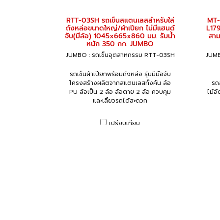
RTT-03SH รถเข็นสแตนเลสสำหรับใส่
MT-
ถังหล่อขนาดใหญ่/ผ้าเปียก ไม่มีแฮนด์
L17
จับ(มีล้อ) 1045x665x860 มม. รับน้ำ
สาม
หนัก 350 กก. JUMBO
JUMBO : รถเข็นอุตสาหกรรม RTT-03SH
JUMB
รถเข็นผ้าเปียกพร้อมถังหล่อ รุ่นมีมือจับ
โครงสร้างผลิตจากสแตนเลสทั้งคัน ล้อ
รถล
PU ล้อเป็น 2 ล้อ ล้อตาย 2 ล้อ ควบคุม
ไม้อ
และเลี้ยวรถได้สะดวก
เปรียบเทียบ