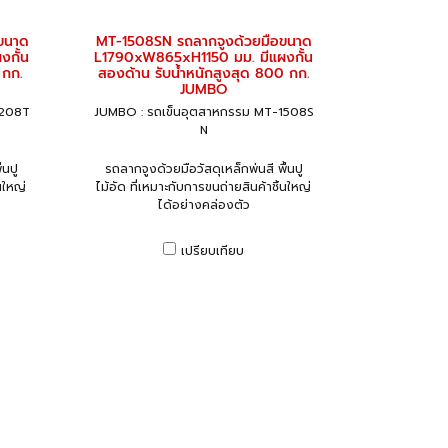
ขนาด
MT-1508SN รถลากจูงด้วยมือขนาด
กั้น
L1790xW865xH1150 มม. มีแผงกั้น
 กก.
สองด้าน รับน้ำหนักสูงสุด 800 กก.
JUMBO
1208T
JUMBO : รถเข็นอุตสาหกรรม MT-1508S
N
้นปู
รถลากจูงด้วยมือวัสดุเหล็กพ่นสี พื้นปู
นใหญ่
ไม้อัด ที่เหมาะกับการขนถ่ายสินค้าชิ้นใหญ่
ได้อย่างคล่องตัว
เปรียบเทียบ