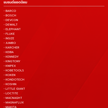
แบรนด์ยอดนิยม
• BARCO
• BOSCH
• DEVCON
• DEWALT
• ELEPHANT
• FLUKE
• INSIZE
• JUMBO
• KARCHER
• KEIBA
• KENNEDY
• KINGTONY
• KNIPEX
• KOBETOOLS
• KOKEN
• KONDOTECH
• KOSHIN
• LITTLE GIANT
• LOCTITE
• MACNAGHT
• MAGNAFLUX
• MAKITA