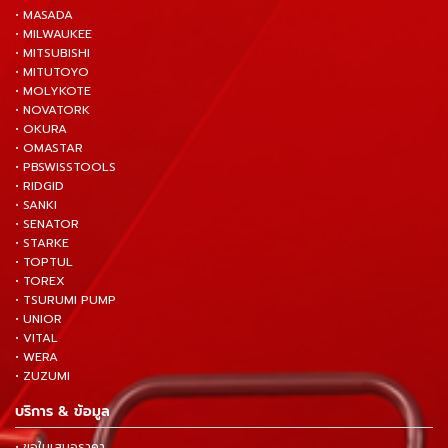
• MASADA
• MILWAUKEE
• MITSUBISHI
• MITUTOYO
• MOLYKOTE
• NOVATORK
• OKURA
• OMASTAR
• PBSWISSTOOLS
• RIDGID
• SANKI
• SENATOR
• STARKE
• TOPTUL
• TOREX
• TSURUMI PUMP
• UNIOR
• VITAL
• WERA
• ZUZUMI
บริการ & ข้อมูล
• ขอใบเสนอราคา