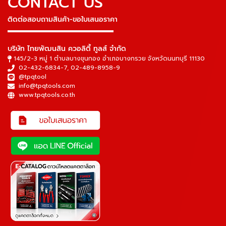
CONTACT US
ติดต่อสอบถามสินค้า-ขอใบเสนอราคา
▬▬▬▬▬▬▬▬▬▬▬▬▬▬▬
บริษัท ไทยพัฒนสิน ควอลิตี้ ทูลส์ จำกัด
145/2-3 หมู่ 1 ตำบลบางขุนกอง อำเภอบางกรวย จังหวัดนนทบุรี 11130
02-432-6834-7
,
02-489-8958-9
@tpqtool
info@tpqtools.com
www.tpqtools.co.th