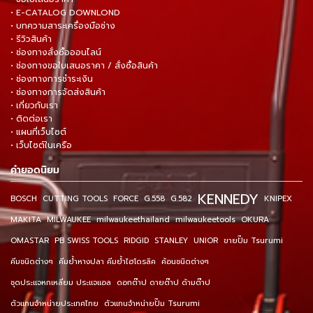
• E-CATALOG DOWNLOND
• บทความสาระเครื่องมือช่าง
• รีวิวสินค้า
• ช่องทางสั่งซื้อออนไลน์
• ช่องทางขอใบเสนอราคา / สั่งซื้อสินค้า
• ช่องทางการชำระเงิน
• ช่องทางการจัดส่งสินค้า
• เกี่ยวกับเรา
• ติดต่อเรา
• แผนที่เว็บไซต์
• เว็บไซต์ในเครือ
คำยอดนิยม
KENNEDY
BOSCH
CUTTING TOOLS
FORCE
G.558
G.582
KNIPEX
MAKITA
MILWAUKEE
milwaukeethailand
milwaukeetools
OKURA
OMASTAR
PB SWISS TOOLS
RIDGID
STANLEY
UNIOR
ขายปั๊ม Tsurumi
คีมชนิดต่างๆ
คีมย้ำหางปลา คีมย้ำไฮโดรลิค
ค้อนชนิดต่างๆ
ชุดประแจหกเหลี่ยม ประแจแอล
ดอกต๊าป ดายต๊าป ด้ามต๊าป
ตัวแทนจำหน่ายประเทศไทย
ตัวแทนจำหน่ายปั๊ม Tsurumi