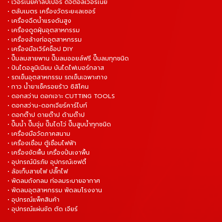
• เวอร์เนียคาลิปเปอร์ ดิจิตอลเวอร์เนีย
• ตลับเมตร เครื่องวัดระยะเลเซอร์
• เครื่องฉีดน้ำแรงดันสูง
• เครื่องดูดฝุ่นอุตสาหกรรม
• เครื่องล้างท่ออุตสาหกรรม
• เครื่องมือเวิร์คช็อป DIY
• ปั๊มลมสายพาน ปั๊มลมออยล์ฟรี ปั๊มลมทุกชนิด
• ปันไดอลูมิเนียม บันไดไฟเบอร์กลาส
• รถเข็นอุตสาหกรรม รถเข็นเฉพาะทาง
• กาว น้ำยาเช็ครอยร้าว ซิลิโคน
• ดอกสว่าน ดอกเจาะ CUTTING TOOLS
• ดอกสว่าน-ดอกเจียร์คาร์ไบท์
• ดอกต๊าป ดายต๊าป ด้ามต๊าป
• ปั๊มน้ำ ปั๊มจุ่ม ปั๊มไดโว่ ปั๊มสูบน้ำทุกชนิด
• เครื่องมือวัดภาคสนาม
• เครื่องเชื่อม ตู้เชื่อมไฟฟ้า
• เครื่องขัดพื้น เครื่องปั่นเงาพื้น
• อุปกรณ์นิรภัย อุปกรณ์เซฟตี้
• ล้อเก็บสายไฟ ปลั๊กไฟ
• พัดลมถังกลม ท่อลมระบายอากาศ
• พัดลมอุตสาหกรรม พัดลมโรงงาน
• อุปกรณ์แพ็คสินค้า
• อุปกรณ์แผ่นขัด ตัด เจียร์