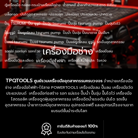
ตู้เครื่องมือ กล่อง-กระเป๋าเครื่องมือช่าง
น้ำยาเคมี น้ำยาทำความสะอาด ซิลิโคน
บล็อกชุด
บันไดอุตสาหกรรม
ประแจชุด
ประแจชุด ประแจแหวน-ปากตาย
ปั๊ม TSURUMI
ปั๊ม ซูรูมิ
ปั๊มจุ่ม tsurumi
ปั๊มจุ่ม tsurumi pump
ปั๊มจุ่มไดโว่
ปั๊มซูรูมิ
ปั๊มดูดโคลน tsurumi pump
ปั๊มน้ำ ปั๊มจุ่ม ปั๊มบาดาล ปั๊มอื่นๆ
ปั๊มแช่ tsurumi
ปั๊มแช่ tsurumi pump
ปั๊มแช่ดูดโคลน ซูรูมิ
รถเข็นอุตสาหกรรม
เครื่องมือช่าง
รอกโซ่ รอกโยก รอกถ่วง
เครื่องมือลม
เครื่องมือไฟฟ้า
เครื่องมือวัดละเอียด
เครื่องมือไฮโดรลิค
ไขควง
TPQTOOLS
ศูนย์รวมเครื่องมืออุตสาหกรรมครบวงจร
จำหน่ายเครื่องมือ
ช่าง เครื่องมือไฟฟ้า-ไร้สาย POWERTOOLS เครื่องมือลม ปั๊มลม เครื่องมือวัด
ประแจปอนด์ เครื่องมือก่อสร้าง รอก แม่แรง ปั๊มน้ำ ปั๊มจุ่ม ปั๊มไดโว่ เครื่องมือ
ไฮดรอลิค เครื่องดูดฝุ่นอุตสาหกรรม เครื่องฉีดน้ำแรงดัน บันได รถเข็น
อุตสาหกรรม น้ำยากาวเคมีอุตสาหกรรม อุปกรณ์เซฟตี้ และอุปกรณ์โรงงานจาก
แบรนด์ชั้นนำระดับโลก