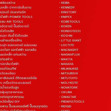
ไฟส่องสว่าง
• KEIBA
บเหล็ก ปากกาจับชิ้นงาน
• KENNEDY
ันปอนด์ ประแจทอร์ค
• KINGTONY
งมือไฟฟ้า POWER TOOLS
• KNIPEX
งมือลม AIR TOOLS
• KOBETOOLS
ืออัดจารบี ปั๊มอัดจารบี
• KOKEN
มือไฮโดรลิค
• KONDOTECH
างปลา คีมย้ำไฮโดรลิค
• KOSHIN
่อนย้ายเครื่องจักร
• LITTLE GIANT
ระปุก แม่แรงตะเข้ แม่แรงลม
• LOCTITE
 รอดโยก รอกไฟฟ้า รอกสลิง
• MACNAGHT
่นแม่เหล็ก แท่นสว่าน
• MAGNAFLUX
ือก่อสร้าง
• MAKITA
ต๊าปเกลียวไฟฟ้า
• MASADA
มือออโตเมทีฟ
• MILWAUKEE
ือวัดละเอียด
• MITSUBISHI
ยคาลิปเปอร์ ดิจิตอลเวอร์เนีย
• MITUTOYO
ร เครื่องวัดระยะเลเซอร์
• MOLYKOTE
ฉีดน้ำแรงดันสูง
• NOVATORK
ดูดฝุ่นอุตสาหกรรม
• OKURA
ล้างท่ออุตสาหกรรม
• OMASTAR
ือเวิร์คช็อป DIY
• PBSWISSTOOLS
ายพาน ปั๊มลมออยล์ฟรี ปั๊มลมทุกชนิด
• RIDGID