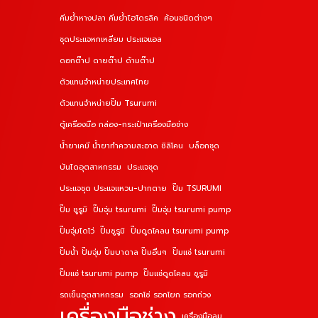
คีมย้ำหางปลา คีมย้ำไฮโดรลิค
ค้อนชนิดต่างๆ
ชุดประแจหกเหลี่ยม ประแจแอล
ดอกต๊าป ดายต๊าป ด้ามต๊าป
ตัวแทนจำหน่ายประเทศไทย
ตัวแทนจำหน่ายปั๊ม Tsurumi
ตู้เครื่องมือ กล่อง-กระเป๋าเครื่องมือช่าง
น้ำยาเคมี น้ำยาทำความสะอาด ซิลิโคน
บล็อกชุด
บันไดอุตสาหกรรม
ประแจชุด
ประแจชุด ประแจแหวน-ปากตาย
ปั๊ม TSURUMI
ปั๊ม ซูรูมิ
ปั๊มจุ่ม tsurumi
ปั๊มจุ่ม tsurumi pump
ปั๊มจุ่มไดโว่
ปั๊มซูรูมิ
ปั๊มดูดโคลน tsurumi pump
ปั๊มน้ำ ปั๊มจุ่ม ปั๊มบาดาล ปั๊มอื่นๆ
ปั๊มแช่ tsurumi
ปั๊มแช่ tsurumi pump
ปั๊มแช่ดูดโคลน ซูรูมิ
รถเข็นอุตสาหกรรม
รอกโซ่ รอกโยก รอกถ่วง
เครื่องมือช่าง
เครื่องมือลม