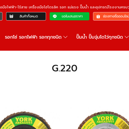
ื่องมือไฟฟ้า-ไร้สาย เครื่องมือไฮโดรลิค รอก แม่แรง ปั๊มน้ำ และอุปกรณ์โรงงานคร
รอกโซ่ รอกไฟฟ้า รอกทุกชนิด
ปั๊มน้ำ ปั๊มจุ่มไดโว่ทุกชนิด
G.220