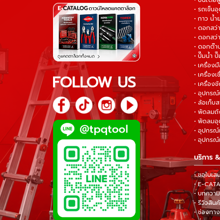
• ปันไดอล
• รถเข็น
• กาว น้ำ
• ดอกสว
• ดอกสว่า
• ดอกต๊า
• ปั๊มน้ำ ป
• เครื่อง
• เครื่องเช
FOLLOW US
• เครื่องขั
• อุปกรณ์
• ล้อเก็บ
• พัดลมถ
• พัดลมอ
• อุปกรณ์
• อุปกรณ์แ
บริการ &
• ขอใบเส
• E-CA
• บทความส
• รีวิวสินค
• ช่องทาง