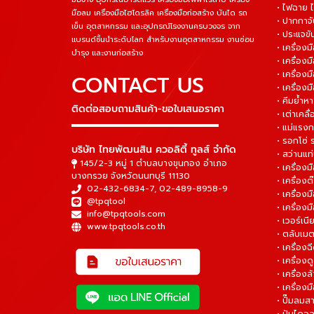
• ไฟฉาย 
มือลม เครื่องมือไฮโดรลิค เครื่องมือก่อสร้าง บันได รถ
• ปากกาจั
เข็น อุตสาหกรรม และอุปกรณ์โรงงานครบวงจร จาก
• ประแจข
แบรนด์ชั้นนำระดับโลก สำหรับงานอุตสาหกรรม งานซ่อม
• เครื่อ
บำรุง และงานก่อสร้าง
• เครื่อ
• เครื่องม
CONTACT US
• เครื่อง
• คีมย้ำห
ติดต่อสอบถามสินค้า-ขอใบเสนอราคา
• เต่าเคลื
▬▬▬▬▬▬▬▬▬▬▬▬▬▬▬
• แม่แรงก
• รอกโซ่
บริษัท ไทยพัฒนสิน ควอลิตี้ ทูลส์ จำกัด
• สว่านแท
145/2-3 หมู่ 1 ตำบลบางขุนกอง อำเภอ
• เครื่องม
บางกรวย จังหวัดนนทบุรี 11130
• เครื่อง
02-432-6834-7
,
02-489-8958-9
• เครื่อง
@tpqtool
• เครื่องม
info@tpqtools.com
• เวอร์เนี
www.tpqtools.co.th
• ตลับเมต
• เครื่อง
• เครื่อง
• เครื่อง
• เครื่องม
• ปั๊มลมส