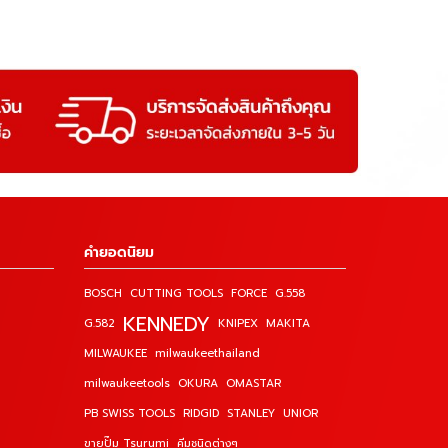
คำยอดนิยม
BOSCH
CUTTING TOOLS
FORCE
G.558
KENNEDY
G.582
KNIPEX
MAKITA
MILWAUKEE
milwaukeethailand
milwaukeetools
OKURA
OMASTAR
PB SWISS TOOLS
RIDGID
STANLEY
UNIOR
ขายปั๊ม Tsurumi
คีมชนิดต่างๆ