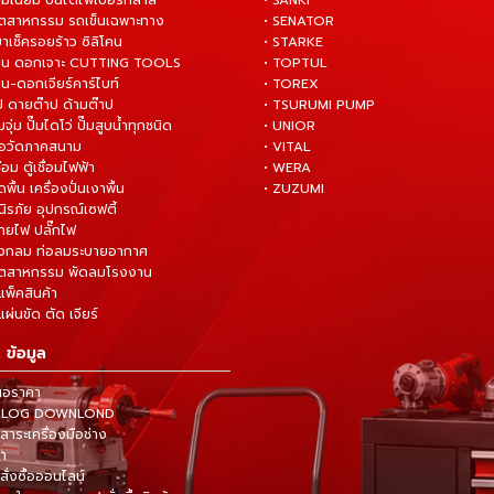
ูมิเนียม บันไดไฟเบอร์กลาส
• SANKI
อุตสาหกรรม รถเข็นเฉพาะทาง
• SENATOR
ยาเช็ครอยร้าว ซิลิโคน
• STARKE
่าน ดอกเจาะ CUTTING TOOLS
• TOPTUL
น-ดอกเจียร์คาร์ไบท์
• TOREX
ป ดายต๊าป ด้ามต๊าป
• TSURUMI PUMP
ั๊มจุ่ม ปั๊มไดโว่ ปั๊มสูบน้ำทุกชนิด
• UNIOR
มือวัดภาคสนาม
• VITAL
ื่อม ตู้เชื่อมไฟฟ้า
• WERA
ดพื้น เครื่องปั่นเงาพื้น
• ZUZUMI
นิรภัย อุปกรณ์เซฟตี้
สายไฟ ปลั๊กไฟ
ังกลม ท่อลมระบายอากาศ
ุตสาหกรรม พัดลมโรงงาน
แพ็คสินค้า
ผ่นขัด ตัด เจียร์
 ข้อมูล
นอราคา
TALOG DOWNLOND
าระเครื่องมือช่าง
้า
สั่งซื้อออนไลน์