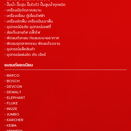
• ปั๊มน้ำ ปั๊มจุ่ม ปั๊มไดโว่ ปั๊มสูบน้ำทุกชนิด
• เครื่องมือวัดภาคสนาม
• เครื่องเชื่อม ตู้เชื่อมไฟฟ้า
• เครื่องขัดพื้น เครื่องปั่นเงาพื้น
• อุปกรณ์นิรภัย อุปกรณ์เซฟตี้
• ล้อเก็บสายไฟ ปลั๊กไฟ
• พัดลมถังกลม ท่อลมระบายอากาศ
• พัดลมอุตสาหกรรม พัดลมโรงงาน
• อุปกรณ์แพ็คสินค้า
• อุปกรณ์แผ่นขัด ตัด เจียร์
แบรนด์ยอดนิยม
• BARCO
• BOSCH
• DEVCON
• DEWALT
• ELEPHANT
• FLUKE
• INSIZE
• JUMBO
• KARCHER
• KEIBA