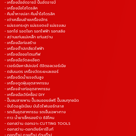
• เครื่องมืออัดจารบี ปั๊มอัดจารบี
• เครื่องมือไฮโดรลิค
• คีมย้ำหางปลา คีมย้ำไฮโดรลิค
• เต่าเคลื่อนย้ายเครื่องจักร
• แม่แรงกระปุก แม่แรงตะเข้ แม่แรงลม
• รอกโซ่ รอดโยก รอกไฟฟ้า รอกสลิง
• สว่านแท่นแม่เหล็ก แท่นสว่าน
• เครื่องมือก่อสร้าง
• เครื่องต๊าปเกลียวไฟฟ้า
• เครื่องมือออโตเมทีฟ
• เครื่องมือวัดละเอียด
• เวอร์เนียคาลิปเปอร์ ดิจิตอลเวอร์เนีย
• ตลับเมตร เครื่องวัดระยะเลเซอร์
• เครื่องฉีดน้ำแรงดันสูง
• เครื่องดูดฝุ่นอุตสาหกรรม
• เครื่องล้างท่ออุตสาหกรรม
• เครื่องมือเวิร์คช็อป DIY
• ปั๊มลมสายพาน ปั๊มลมออยล์ฟรี ปั๊มลมทุกชนิด
• ปันไดอลูมิเนียม บันไดไฟเบอร์กลาส
• รถเข็นอุตสาหกรรม รถเข็นเฉพาะทาง
• กาว น้ำยาเช็ครอยร้าว ซิลิโคน
• ดอกสว่าน ดอกเจาะ CUTTING TOOLS
• ดอกสว่าน-ดอกเจียร์คาร์ไบท์
• ดอกต๊าป ดายต๊าป ด้ามต๊าป