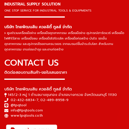
INDUSTRIAL SUPPLY SOLUTION
ONE STOP SERVICE
FOR INDUSTRIAL TOOLS & EQUIPMENTS
▬▬▬▬▬▬▬▬▬▬▬▬▬▬▬
บริษัท ไทยพัฒนสิน ควอลิตี้ ทูลส์ จำกัด
ศูนย์รวมเครื่องมือช่าง เครื่องมืออุตสาหกรรม เครื่องมือช่าง อุปกรณ์ฮาร์ดแวร์ เครื่องมือ
ไฟฟ้าไร้สาย เครื่องมือลม เครื่องมือไฮโดรลิค เครื่องมือก่อสร้าง บันได รถเข็น
อุตสาหกรรม และอุปกรณ์โรงงานครบวงจร จากแบรนด์ชั้นนำระดับโลก สำหรับงาน
อุตสาหกรรม งานซ่อมบำรุง และงานก่อสร้าง
CONTACT US
ติดต่อสอบถามสินค้า-ขอใบเสนอราคา
▬▬▬▬▬▬▬▬▬▬▬▬▬▬▬
บริษัท ไทยพัฒนสิน ควอลิตี้ ทูลส์ จำกัด
145/2-3 หมู่ 1 ตำบลบางขุนกอง อำเภอบางกรวย จังหวัดนนทบุรี 11130
02-432-6834-7
,
02-489-8958-9
@tpqtool
info@tpqtools.com
www.tpqtools.co.th