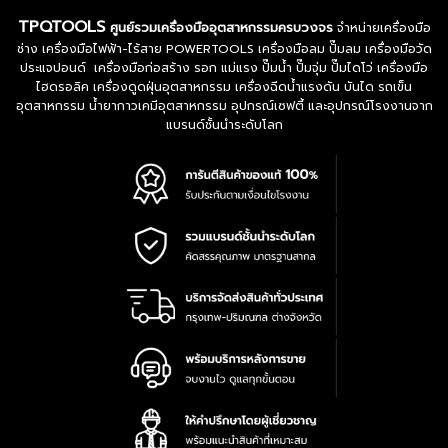
TPQTOOLS
ศูนย์รวมเครื่องมืออุตสาหกรรมครบวงจร
จำหน่ายเครื่องมือ
ช่าง เครื่องมือไฟฟ้า-ไร้สาย POWERTOOLS เครื่องมือลม ปั๊มลม เครื่องมือวัด
ประแจปอนด์ เครื่องมือก่อสร้าง รอก แม่แรง ปั๊มน้ำ ปั๊มจุ่ม ปั๊มไดโว่ เครื่องมือ
ไฮดรอลิค เครื่องดูดฝุ่นอุตสาหกรรม เครื่องฉีดน้ำแรงดัน บันได รถเข็น
อุตสาหกรรม น้ำยากาวเคมีอุตสาหกรรม อุปกรณ์เซฟตี้ และอุปกรณ์โรงงานจาก
แบรนด์ชั้นนำระดับโลก