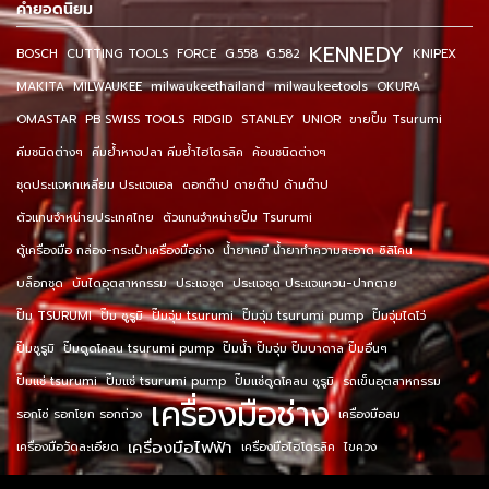
คำยอดนิยม
KENNEDY
BOSCH
CUTTING TOOLS
FORCE
G.558
G.582
KNIPEX
MAKITA
MILWAUKEE
milwaukeethailand
milwaukeetools
OKURA
OMASTAR
PB SWISS TOOLS
RIDGID
STANLEY
UNIOR
ขายปั๊ม Tsurumi
คีมชนิดต่างๆ
คีมย้ำหางปลา คีมย้ำไฮโดรลิค
ค้อนชนิดต่างๆ
ชุดประแจหกเหลี่ยม ประแจแอล
ดอกต๊าป ดายต๊าป ด้ามต๊าป
ตัวแทนจำหน่ายประเทศไทย
ตัวแทนจำหน่ายปั๊ม Tsurumi
ตู้เครื่องมือ กล่อง-กระเป๋าเครื่องมือช่าง
น้ำยาเคมี น้ำยาทำความสะอาด ซิลิโคน
บล็อกชุด
บันไดอุตสาหกรรม
ประแจชุด
ประแจชุด ประแจแหวน-ปากตาย
ปั๊ม TSURUMI
ปั๊ม ซูรูมิ
ปั๊มจุ่ม tsurumi
ปั๊มจุ่ม tsurumi pump
ปั๊มจุ่มไดโว่
ปั๊มซูรูมิ
ปั๊มดูดโคลน tsurumi pump
ปั๊มน้ำ ปั๊มจุ่ม ปั๊มบาดาล ปั๊มอื่นๆ
ปั๊มแช่ tsurumi
ปั๊มแช่ tsurumi pump
ปั๊มแช่ดูดโคลน ซูรูมิ
รถเข็นอุตสาหกรรม
เครื่องมือช่าง
รอกโซ่ รอกโยก รอกถ่วง
เครื่องมือลม
เครื่องมือไฟฟ้า
เครื่องมือวัดละเอียด
เครื่องมือไฮโดรลิค
ไขควง