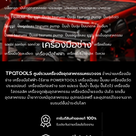
บล็อกชุด
บันไดอุตสาหกรรม
ประแจชุด
ประแจชุด ประแจแหวน-ปากตาย
ปั๊ม TSURUMI
ปั๊ม ซูรูมิ
ปั๊มจุ่ม tsurumi
ปั๊มจุ่ม tsurumi pump
ปั๊มจุ่มไดโว่
ปั๊มซูรูมิ
ปั๊มดูดโคลน tsurumi pump
ปั๊มน้ำ ปั๊มจุ่ม ปั๊มบาดาล ปั๊มอื่นๆ
ปั๊มแช่ tsurumi
ปั๊มแช่ tsurumi pump
ปั๊มแช่ดูดโคลน ซูรูมิ
รถเข็นอุตสาหกรรม
เครื่องมือช่าง
รอกโซ่ รอกโยก รอกถ่วง
เครื่องมือลม
เครื่องมือไฟฟ้า
เครื่องมือวัดละเอียด
เครื่องมือไฮโดรลิค
ไขควง
TPQTOOLS
ศูนย์รวมเครื่องมืออุตสาหกรรมครบวงจร
จำหน่ายเครื่องมือ
ช่าง เครื่องมือไฟฟ้า-ไร้สาย POWERTOOLS เครื่องมือลม ปั๊มลม เครื่องมือวัด
ประแจปอนด์ เครื่องมือก่อสร้าง รอก แม่แรง ปั๊มน้ำ ปั๊มจุ่ม ปั๊มไดโว่ เครื่องมือ
ไฮดรอลิค เครื่องดูดฝุ่นอุตสาหกรรม เครื่องฉีดน้ำแรงดัน บันได รถเข็น
อุตสาหกรรม น้ำยากาวเคมีอุตสาหกรรม อุปกรณ์เซฟตี้ และอุปกรณ์โรงงานจาก
แบรนด์ชั้นนำระดับโลก