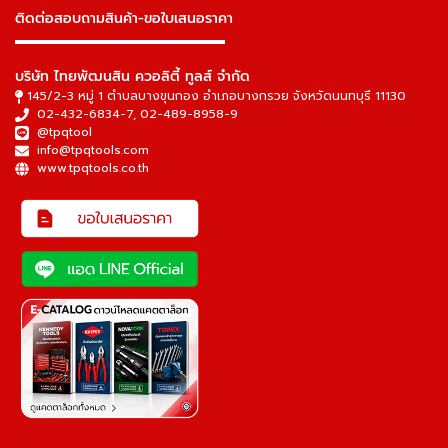
ติดต่อสอบถามสินค้า-ขอใบเสนอราคา
▬▬▬▬▬▬▬▬▬▬▬▬▬▬▬
บริษัท ไทยพัฒนสิน ควอลิตี้ ทูลส์ จำกัด
145/2-3 หมู่ 1 ตำบลบางขุนกอง อำเภอบางกรวย จังหวัดนนทบุรี 11130
02-432-6834-7
,
02-489-8958-9
@tpqtool
info@tpqtools.com
www.tpqtools.co.th