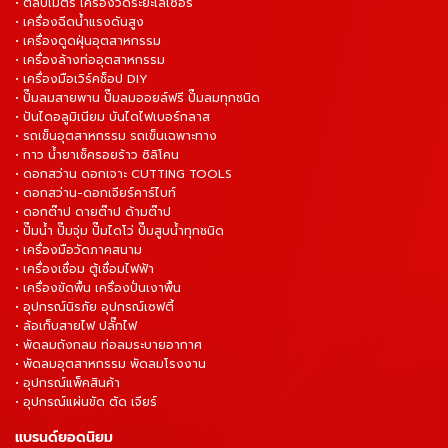
• ตลับเมตร เครื่องวัดระยะเลเซอร์
• เครื่องฉีดน้ำแรงดันสูง
• เครื่องดูดฝุ่นอุตสาหกรรม
• เครื่องล้างท่ออุตสาหกรรม
• เครื่องมือเวิร์คช็อป DIY
• ปั๊มลมสายพาน ปั๊มลมออยล์ฟรี ปั๊มลมทุกชนิด
• ปันไดอลูมิเนียม บันไดไฟเบอร์กลาส
• รถเข็นอุตสาหกรรม รถเข็นเฉพาะทาง
• กาว น้ำยาเช็ครอยร้าว ซิลิโคน
• ดอกสว่าน ดอกเจาะ CUTTING TOOLS
• ดอกสว่าน-ดอกเจียร์คาร์ไบท์
• ดอกต๊าป ดายต๊าป ด้ามต๊าป
• ปั๊มน้ำ ปั๊มจุ่ม ปั๊มไดโว่ ปั๊มสูบน้ำทุกชนิด
• เครื่องมือวัดภาคสนาม
• เครื่องเชื่อม ตู้เชื่อมไฟฟ้า
• เครื่องขัดพื้น เครื่องปั่นเงาพื้น
• อุปกรณ์นิรภัย อุปกรณ์เซฟตี้
• ล้อเก็บสายไฟ ปลั๊กไฟ
• พัดลมถังกลม ท่อลมระบายอากาศ
• พัดลมอุตสาหกรรม พัดลมโรงงาน
• อุปกรณ์แพ็คสินค้า
• อุปกรณ์แผ่นขัด ตัด เจียร์
แบรนด์ยอดนิยม