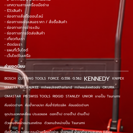
• บทความสาระเครื่องมือช่าง
• รีวิวสินค้า
• ช่องทางสั่งซื้อออนไลน์
• ช่องทางขอใบเสนอราคา / สั่งซื้อสินค้า
• ช่องทางการชำระเงิน
• ช่องทางการจัดส่งสินค้า
• เกี่ยวกับเรา
• ติดต่อเรา
• แผนที่เว็บไซต์
• เว็บไซต์ในเครือ
คำยอดนิยม
KENNEDY
BOSCH
CUTTING TOOLS
FORCE
G.558
G.582
KNIPEX
MAKITA
MILWAUKEE
milwaukeethailand
milwaukeetools
OKURA
OMASTAR
PB SWISS TOOLS
RIDGID
STANLEY
UNIOR
ขายปั๊ม Tsurumi
คีมชนิดต่างๆ
คีมย้ำหางปลา คีมย้ำไฮโดรลิค
ค้อนชนิดต่างๆ
ชุดประแจหกเหลี่ยม ประแจแอล
ดอกต๊าป ดายต๊าป ด้ามต๊าป
ตัวแทนจำหน่ายประเทศไทย
ตัวแทนจำหน่ายปั๊ม Tsurumi
ตู้เครื่องมือ กล่อง-กระเป๋าเครื่องมือช่าง
น้ำยาเคมี น้ำยาทำความสะอาด ซิลิโคน