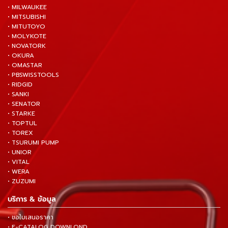
• MILWAUKEE
• MITSUBISHI
• MITUTOYO
• MOLYKOTE
• NOVATORK
• OKURA
• OMASTAR
• PBSWISSTOOLS
• RIDGID
• SANKI
• SENATOR
• STARKE
• TOPTUL
• TOREX
• TSURUMI PUMP
• UNIOR
• VITAL
• WERA
• ZUZUMI
บริการ & ข้อมูล
• ขอใบเสนอราคา
• E-CATALOG DOWNLOND