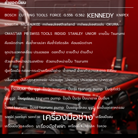
คำยอดนิยม
KENNEDY
BOSCH
CUTTING TOOLS
FORCE
G.558
G.582
KNIPEX
MAKITA
MILWAUKEE
milwaukeethailand
milwaukeetools
OKURA
OMASTAR
PB SWISS TOOLS
RIDGID
STANLEY
UNIOR
ขายปั๊ม Tsurumi
คีมชนิดต่างๆ
คีมย้ำหางปลา คีมย้ำไฮโดรลิค
ค้อนชนิดต่างๆ
ชุดประแจหกเหลี่ยม ประแจแอล
ดอกต๊าป ดายต๊าป ด้ามต๊าป
ตัวแทนจำหน่ายประเทศไทย
ตัวแทนจำหน่ายปั๊ม Tsurumi
ตู้เครื่องมือ กล่อง-กระเป๋าเครื่องมือช่าง
น้ำยาเคมี น้ำยาทำความสะอาด ซิลิโคน
บล็อกชุด
บันไดอุตสาหกรรม
ประแจชุด
ประแจชุด ประแจแหวน-ปากตาย
ปั๊ม TSURUMI
ปั๊ม ซูรูมิ
ปั๊มจุ่ม tsurumi
ปั๊มจุ่ม tsurumi pump
ปั๊มจุ่มไดโว่
ปั๊มซูรูมิ
ปั๊มดูดโคลน tsurumi pump
ปั๊มน้ำ ปั๊มจุ่ม ปั๊มบาดาล ปั๊มอื่นๆ
ปั๊มแช่ tsurumi
ปั๊มแช่ tsurumi pump
ปั๊มแช่ดูดโคลน ซูรูมิ
รถเข็นอุตสาหกรรม
เครื่องมือช่าง
รอกโซ่ รอกโยก รอกถ่วง
เครื่องมือลม
เครื่องมือไฟฟ้า
เครื่องมือวัดละเอียด
เครื่องมือไฮโดรลิค
ไขควง