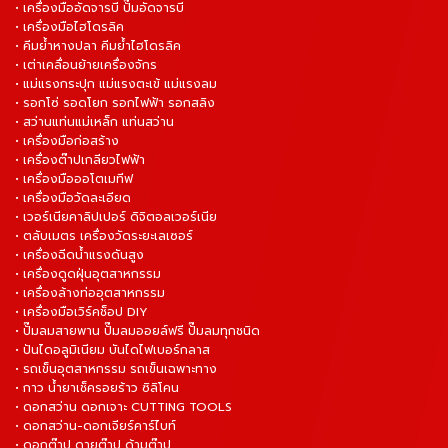
• เครื่องมืออัดจารบี ปั๊มอัดจารบี
• เครื่องมือไฮโดรลิค
• คีมย้ำหางปลา คีมย้ำไฮโดรลิค
• เต่าเคลื่อนย้ายเครื่องจักร
• แม่แรงกระปุก แม่แรงตะเข้ แม่แรงลม
• รอกโซ่ รอดโยก รอกไฟฟ้า รอกสลิง
• สว่านแท่นแม่เหล็ก แท่นสว่าน
• เครื่องมือก่อสร้าง
• เครื่องต๊าปเกลียวไฟฟ้า
• เครื่องมือออโตเมทีฟ
• เครื่องมือวัดละเอียด
• เวอร์เนียคาลิปเปอร์ ดิจิตอลเวอร์เนีย
• ตลับเมตร เครื่องวัดระยะเลเซอร์
• เครื่องฉีดน้ำแรงดันสูง
• เครื่องดูดฝุ่นอุตสาหกรรม
• เครื่องล้างท่ออุตสาหกรรม
• เครื่องมือเวิร์คช็อป DIY
• ปั๊มลมสายพาน ปั๊มลมออยล์ฟรี ปั๊มลมทุกชนิด
• ปันไดอลูมิเนียม บันไดไฟเบอร์กลาส
• รถเข็นอุตสาหกรรม รถเข็นเฉพาะทาง
• กาว น้ำยาเช็ครอยร้าว ซิลิโคน
• ดอกสว่าน ดอกเจาะ CUTTING TOOLS
• ดอกสว่าน-ดอกเจียร์คาร์ไบท์
• ดอกต๊าป ดายต๊าป ด้ามต๊าป