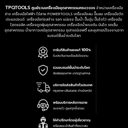
TPQTOOLS
ศูนย์รวมเครื่องมืออุตสาหกรรมครบวงจร
จำหน่ายเครื่องมือ
ช่าง เครื่องมือไฟฟ้า-ไร้สาย POWERTOOLS เครื่องมือลม ปั๊มลม เครื่องมือวัด
ประแจปอนด์ เครื่องมือก่อสร้าง รอก แม่แรง ปั๊มน้ำ ปั๊มจุ่ม ปั๊มไดโว่ เครื่องมือ
ไฮดรอลิค เครื่องดูดฝุ่นอุตสาหกรรม เครื่องฉีดน้ำแรงดัน บันได รถเข็น
อุตสาหกรรม น้ำยากาวเคมีอุตสาหกรรม อุปกรณ์เซฟตี้ และอุปกรณ์โรงงานจาก
แบรนด์ชั้นนำระดับโลก