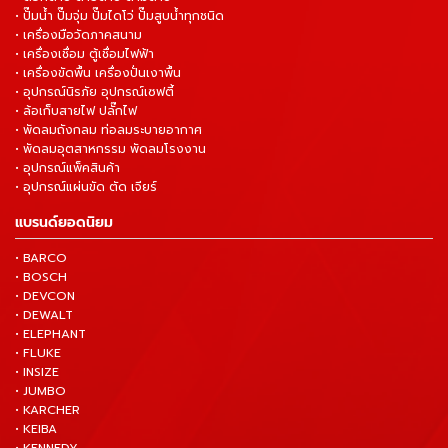
• ปั๊มน้ำ ปั๊มจุ่ม ปั๊มไดโว่ ปั๊มสูบน้ำทุกชนิด
• เครื่องมือวัดภาคสนาม
• เครื่องเชื่อม ตู้เชื่อมไฟฟ้า
• เครื่องขัดพื้น เครื่องปั่นเงาพื้น
• อุปกรณ์นิรภัย อุปกรณ์เซฟตี้
• ล้อเก็บสายไฟ ปลั๊กไฟ
• พัดลมถังกลม ท่อลมระบายอากาศ
• พัดลมอุตสาหกรรม พัดลมโรงงาน
• อุปกรณ์แพ็คสินค้า
• อุปกรณ์แผ่นขัด ตัด เจียร์
แบรนด์ยอดนิยม
• BARCO
• BOSCH
• DEVCON
• DEWALT
• ELEPHANT
• FLUKE
• INSIZE
• JUMBO
• KARCHER
• KEIBA