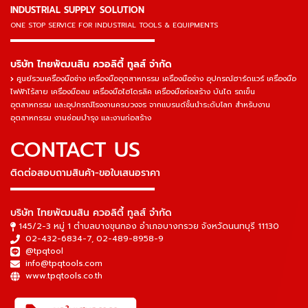
INDUSTRIAL SUPPLY SOLUTION
ONE STOP SERVICE
FOR INDUSTRIAL TOOLS & EQUIPMENTS
▬▬▬▬▬▬▬▬▬▬▬▬▬▬▬
บริษัท ไทยพัฒนสิน ควอลิตี้ ทูลส์ จำกัด
ศูนย์รวมเครื่องมือช่าง เครื่องมืออุตสาหกรรม เครื่องมือช่าง อุปกรณ์ฮาร์ดแวร์ เครื่องมือ
ไฟฟ้าไร้สาย เครื่องมือลม เครื่องมือไฮโดรลิค เครื่องมือก่อสร้าง บันได รถเข็น
อุตสาหกรรม และอุปกรณ์โรงงานครบวงจร จากแบรนด์ชั้นนำระดับโลก สำหรับงาน
อุตสาหกรรม งานซ่อมบำรุง และงานก่อสร้าง
CONTACT US
ติดต่อสอบถามสินค้า-ขอใบเสนอราคา
▬▬▬▬▬▬▬▬▬▬▬▬▬▬▬
บริษัท ไทยพัฒนสิน ควอลิตี้ ทูลส์ จำกัด
145/2-3 หมู่ 1 ตำบลบางขุนกอง อำเภอบางกรวย จังหวัดนนทบุรี 11130
02-432-6834-7
,
02-489-8958-9
@tpqtool
info@tpqtools.com
www.tpqtools.co.th