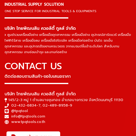
INDUSTRIAL SUPPLY SOLUTION
ONE STOP SERVICE
FOR INDUSTRIAL TOOLS & EQUIPMENTS
▬▬▬▬▬▬▬▬▬▬▬▬▬▬▬
บริษัท ไทยพัฒนสิน ควอลิตี้ ทูลส์ จำกัด
ศูนย์รวมเครื่องมือช่าง เครื่องมืออุตสาหกรรม เครื่องมือช่าง อุปกรณ์ฮาร์ดแวร์ เครื่องมือ
ไฟฟ้าไร้สาย เครื่องมือลม เครื่องมือไฮโดรลิค เครื่องมือก่อสร้าง บันได รถเข็น
อุตสาหกรรม และอุปกรณ์โรงงานครบวงจร จากแบรนด์ชั้นนำระดับโลก สำหรับงาน
อุตสาหกรรม งานซ่อมบำรุง และงานก่อสร้าง
CONTACT US
ติดต่อสอบถามสินค้า-ขอใบเสนอราคา
▬▬▬▬▬▬▬▬▬▬▬▬▬▬▬
บริษัท ไทยพัฒนสิน ควอลิตี้ ทูลส์ จำกัด
145/2-3 หมู่ 1 ตำบลบางขุนกอง อำเภอบางกรวย จังหวัดนนทบุรี 11130
02-432-6834-7
,
02-489-8958-9
@tpqtool
info@tpqtools.com
www.tpqtools.co.th