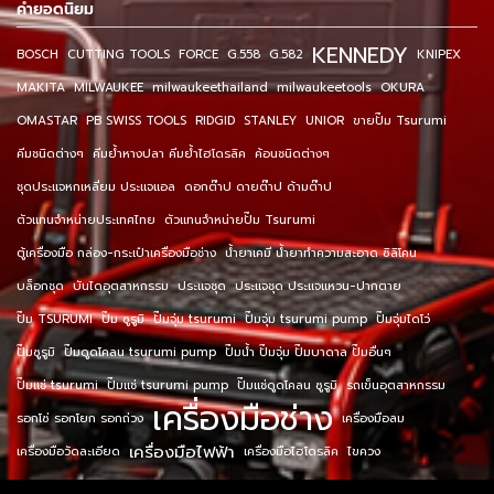
คำยอดนิยม
KENNEDY
BOSCH
CUTTING TOOLS
FORCE
G.558
G.582
KNIPEX
MAKITA
MILWAUKEE
milwaukeethailand
milwaukeetools
OKURA
OMASTAR
PB SWISS TOOLS
RIDGID
STANLEY
UNIOR
ขายปั๊ม Tsurumi
คีมชนิดต่างๆ
คีมย้ำหางปลา คีมย้ำไฮโดรลิค
ค้อนชนิดต่างๆ
ชุดประแจหกเหลี่ยม ประแจแอล
ดอกต๊าป ดายต๊าป ด้ามต๊าป
ตัวแทนจำหน่ายประเทศไทย
ตัวแทนจำหน่ายปั๊ม Tsurumi
ตู้เครื่องมือ กล่อง-กระเป๋าเครื่องมือช่าง
น้ำยาเคมี น้ำยาทำความสะอาด ซิลิโคน
บล็อกชุด
บันไดอุตสาหกรรม
ประแจชุด
ประแจชุด ประแจแหวน-ปากตาย
ปั๊ม TSURUMI
ปั๊ม ซูรูมิ
ปั๊มจุ่ม tsurumi
ปั๊มจุ่ม tsurumi pump
ปั๊มจุ่มไดโว่
ปั๊มซูรูมิ
ปั๊มดูดโคลน tsurumi pump
ปั๊มน้ำ ปั๊มจุ่ม ปั๊มบาดาล ปั๊มอื่นๆ
ปั๊มแช่ tsurumi
ปั๊มแช่ tsurumi pump
ปั๊มแช่ดูดโคลน ซูรูมิ
รถเข็นอุตสาหกรรม
เครื่องมือช่าง
รอกโซ่ รอกโยก รอกถ่วง
เครื่องมือลม
เครื่องมือไฟฟ้า
เครื่องมือวัดละเอียด
เครื่องมือไฮโดรลิค
ไขควง