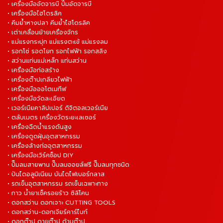
• เครื่องมืออัดจารบี ปั๊มอัดจารบี
• เครื่องมือไฮโดรลิค
• คีมย้ำหางปลา คีมย้ำไฮโดรลิค
• เต่าเคลื่อนย้ายเครื่องจักร
• แม่แรงกระปุก แม่แรงตะเข้ แม่แรงลม
• รอกโซ่ รอดโยก รอกไฟฟ้า รอกสลิง
• สว่านแท่นแม่เหล็ก แท่นสว่าน
• เครื่องมือก่อสร้าง
• เครื่องต๊าปเกลียวไฟฟ้า
• เครื่องมือออโตเมทีฟ
• เครื่องมือวัดละเอียด
• เวอร์เนียคาลิปเปอร์ ดิจิตอลเวอร์เนีย
• ตลับเมตร เครื่องวัดระยะเลเซอร์
• เครื่องฉีดน้ำแรงดันสูง
• เครื่องดูดฝุ่นอุตสาหกรรม
• เครื่องล้างท่ออุตสาหกรรม
• เครื่องมือเวิร์คช็อป DIY
• ปั๊มลมสายพาน ปั๊มลมออยล์ฟรี ปั๊มลมทุกชนิด
• ปันไดอลูมิเนียม บันไดไฟเบอร์กลาส
• รถเข็นอุตสาหกรรม รถเข็นเฉพาะทาง
• กาว น้ำยาเช็ครอยร้าว ซิลิโคน
• ดอกสว่าน ดอกเจาะ CUTTING TOOLS
• ดอกสว่าน-ดอกเจียร์คาร์ไบท์
• ดอกต๊าป ดายต๊าป ด้ามต๊าป