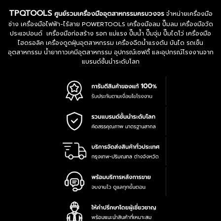
TPQTOOLS
ศูนย์รวมเครื่องมืออุตสาหกรรมครบวงจร
จำหน่ายเครื่องมือ
ช่าง เครื่องมือไฟฟ้า-ไร้สาย POWERTOOLS เครื่องมือลม ปั๊มลม เครื่องมือวัด
ประแจปอนด์ เครื่องมือก่อสร้าง รอก แม่แรง ปั๊มน้ำ ปั๊มจุ่ม ปั๊มไดโว่ เครื่องมือ
ไฮดรอลิค เครื่องดูดฝุ่นอุตสาหกรรม เครื่องฉีดน้ำแรงดัน บันได รถเข็น
อุตสาหกรรม น้ำยากาวเคมีอุตสาหกรรม อุปกรณ์เซฟตี้ และอุปกรณ์โรงงานจาก
แบรนด์ชั้นนำระดับโลก