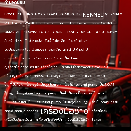
คำยอดนิยม
KENNEDY
BOSCH
CUTTING TOOLS
FORCE
G.558
G.582
KNIPEX
MAKITA
MILWAUKEE
milwaukeethailand
milwaukeetools
OKURA
OMASTAR
PB SWISS TOOLS
RIDGID
STANLEY
UNIOR
ขายปั๊ม Tsurumi
คีมชนิดต่างๆ
คีมย้ำหางปลา คีมย้ำไฮโดรลิค
ค้อนชนิดต่างๆ
ชุดประแจหกเหลี่ยม ประแจแอล
ดอกต๊าป ดายต๊าป ด้ามต๊าป
ตัวแทนจำหน่ายประเทศไทย
ตัวแทนจำหน่ายปั๊ม Tsurumi
ตู้เครื่องมือ กล่อง-กระเป๋าเครื่องมือช่าง
น้ำยาเคมี น้ำยาทำความสะอาด ซิลิโคน
บล็อกชุด
บันไดอุตสาหกรรม
ประแจชุด
ประแจชุด ประแจแหวน-ปากตาย
ปั๊ม TSURUMI
ปั๊ม ซูรูมิ
ปั๊มจุ่ม tsurumi
ปั๊มจุ่ม tsurumi pump
ปั๊มจุ่มไดโว่
ปั๊มซูรูมิ
ปั๊มดูดโคลน tsurumi pump
ปั๊มน้ำ ปั๊มจุ่ม ปั๊มบาดาล ปั๊มอื่นๆ
ปั๊มแช่ tsurumi
ปั๊มแช่ tsurumi pump
ปั๊มแช่ดูดโคลน ซูรูมิ
รถเข็นอุตสาหกรรม
เครื่องมือช่าง
รอกโซ่ รอกโยก รอกถ่วง
เครื่องมือลม
เครื่องมือไฟฟ้า
เครื่องมือวัดละเอียด
เครื่องมือไฮโดรลิค
ไขควง