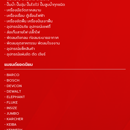
• ปั๊มน้ำ ปั๊มจุ่ม ปั๊มไดโว่ ปั๊มสูบน้ำทุกชนิด
• เครื่องมือวัดภาคสนาม
• เครื่องเชื่อม ตู้เชื่อมไฟฟ้า
• เครื่องขัดพื้น เครื่องปั่นเงาพื้น
• อุปกรณ์นิรภัย อุปกรณ์เซฟตี้
• ล้อเก็บสายไฟ ปลั๊กไฟ
• พัดลมถังกลม ท่อลมระบายอากาศ
• พัดลมอุตสาหกรรม พัดลมโรงงาน
• อุปกรณ์แพ็คสินค้า
• อุปกรณ์แผ่นขัด ตัด เจียร์
แบรนด์ยอดนิยม
• BARCO
• BOSCH
• DEVCON
• DEWALT
• ELEPHANT
• FLUKE
• INSIZE
• JUMBO
• KARCHER
• KEIBA