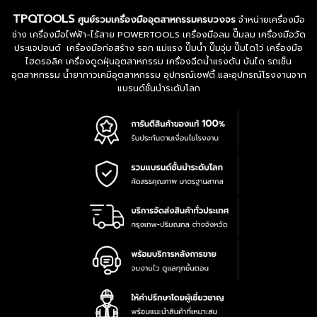
TPQTOOLS
ศูนย์รวมเครื่องมืออุตสาหกรรมครบวงจร
จำหน่ายเครื่องมือ
ช่าง เครื่องมือไฟฟ้า-ไร้สาย POWERTOOLS เครื่องมือลม ปั๊มลม เครื่องมือวัด
ประแจปอนด์ เครื่องมือก่อสร้าง รอก แม่แรง ปั๊มน้ำ ปั๊มจุ่ม ปั๊มไดโว่ เครื่องมือ
ไฮดรอลิค เครื่องดูดฝุ่นอุตสาหกรรม เครื่องฉีดน้ำแรงดัน บันได รถเข็น
อุตสาหกรรม น้ำยากาวเคมีอุตสาหกรรม อุปกรณ์เซฟตี้ และอุปกรณ์โรงงานจาก
แบรนด์ชั้นนำระดับโลก