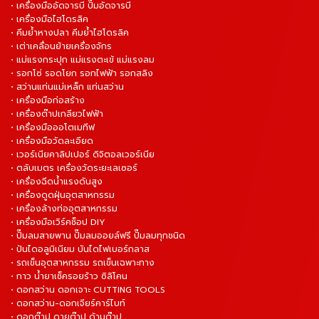
• เครื่องมืออัดจารบี ปั๊มอัดจารบี
• เครื่องมือไฮโดรลิค
• คีมย้ำหางปลา คีมย้ำไฮโดรลิค
• เต่าเคลื่อนย้ายเครื่องจักร
• แม่แรงกระปุก แม่แรงตะเข้ แม่แรงลม
• รอกโซ่ รอดโยก รอกไฟฟ้า รอกสลิง
• สว่านแท่นแม่เหล็ก แท่นสว่าน
• เครื่องมือก่อสร้าง
• เครื่องต๊าปเกลียวไฟฟ้า
• เครื่องมือออโตเมทีฟ
• เครื่องมือวัดละเอียด
• เวอร์เนียคาลิปเปอร์ ดิจิตอลเวอร์เนีย
• ตลับเมตร เครื่องวัดระยะเลเซอร์
• เครื่องฉีดน้ำแรงดันสูง
• เครื่องดูดฝุ่นอุตสาหกรรม
• เครื่องล้างท่ออุตสาหกรรม
• เครื่องมือเวิร์คช็อป DIY
• ปั๊มลมสายพาน ปั๊มลมออยล์ฟรี ปั๊มลมทุกชนิด
• ปันไดอลูมิเนียม บันไดไฟเบอร์กลาส
• รถเข็นอุตสาหกรรม รถเข็นเฉพาะทาง
• กาว น้ำยาเช็ครอยร้าว ซิลิโคน
• ดอกสว่าน ดอกเจาะ CUTTING TOOLS
• ดอกสว่าน-ดอกเจียร์คาร์ไบท์
• ดอกต๊าป ดายต๊าป ด้ามต๊าป