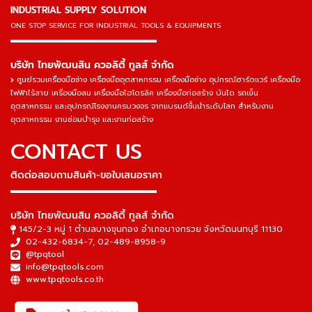
INDUSTRIAL SUPPLY SOLUTION
ONE STOP SERVICE
FOR INDUSTRIAL TOOLS & EQUIPMENTS
▬▬▬▬▬▬▬▬▬▬▬▬▬▬▬
บริษัท ไทยพัฒนสิน ควอลิตี้ ทูลส์ จำกัด
ศูนย์รวมเครื่องมือช่าง เครื่องมืออุตสาหกรรม เครื่องมือช่าง อุปกรณ์ฮาร์ดแวร์ เครื่องมือ
ไฟฟ้าไร้สาย เครื่องมือลม เครื่องมือไฮโดรลิค เครื่องมือก่อสร้าง บันได รถเข็น
อุตสาหกรรม และอุปกรณ์โรงงานครบวงจร จากแบรนด์ชั้นนำระดับโลก สำหรับงาน
อุตสาหกรรม งานซ่อมบำรุง และงานก่อสร้าง
CONTACT US
ติดต่อสอบถามสินค้า-ขอใบเสนอราคา
▬▬▬▬▬▬▬▬▬▬▬▬▬▬▬
บริษัท ไทยพัฒนสิน ควอลิตี้ ทูลส์ จำกัด
145/2-3 หมู่ 1 ตำบลบางขุนกอง อำเภอบางกรวย จังหวัดนนทบุรี 11130
02-432-6834-7
,
02-489-8958-9
@tpqtool
info@tpqtools.com
www.tpqtools.co.th