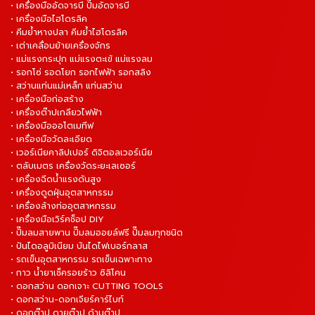
• เครื่องมืออัดจารบี ปั๊มอัดจารบี
• เครื่องมือไฮโดรลิค
• คีมย้ำหางปลา คีมย้ำไฮโดรลิค
• เต่าเคลื่อนย้ายเครื่องจักร
• แม่แรงกระปุก แม่แรงตะเข้ แม่แรงลม
• รอกโซ่ รอดโยก รอกไฟฟ้า รอกสลิง
• สว่านแท่นแม่เหล็ก แท่นสว่าน
• เครื่องมือก่อสร้าง
• เครื่องต๊าปเกลียวไฟฟ้า
• เครื่องมือออโตเมทีฟ
• เครื่องมือวัดละเอียด
• เวอร์เนียคาลิปเปอร์ ดิจิตอลเวอร์เนีย
• ตลับเมตร เครื่องวัดระยะเลเซอร์
• เครื่องฉีดน้ำแรงดันสูง
• เครื่องดูดฝุ่นอุตสาหกรรม
• เครื่องล้างท่ออุตสาหกรรม
• เครื่องมือเวิร์คช็อป DIY
• ปั๊มลมสายพาน ปั๊มลมออยล์ฟรี ปั๊มลมทุกชนิด
• ปันไดอลูมิเนียม บันไดไฟเบอร์กลาส
• รถเข็นอุตสาหกรรม รถเข็นเฉพาะทาง
• กาว น้ำยาเช็ครอยร้าว ซิลิโคน
• ดอกสว่าน ดอกเจาะ CUTTING TOOLS
• ดอกสว่าน-ดอกเจียร์คาร์ไบท์
• ดอกต๊าป ดายต๊าป ด้ามต๊าป