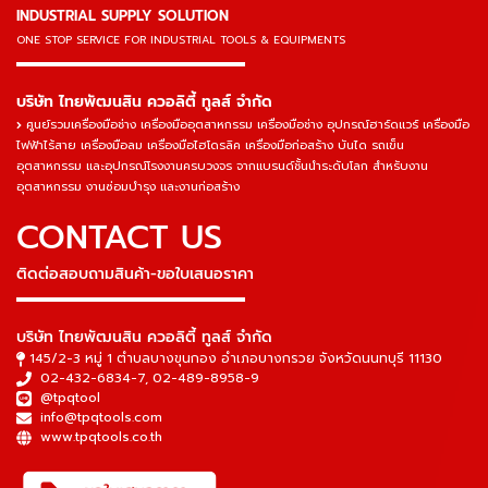
INDUSTRIAL SUPPLY SOLUTION
ONE STOP SERVICE
FOR INDUSTRIAL TOOLS & EQUIPMENTS
▬▬▬▬▬▬▬▬▬▬▬▬▬▬▬
บริษัท ไทยพัฒนสิน ควอลิตี้ ทูลส์ จำกัด
ศูนย์รวมเครื่องมือช่าง เครื่องมืออุตสาหกรรม เครื่องมือช่าง อุปกรณ์ฮาร์ดแวร์ เครื่องมือ
ไฟฟ้าไร้สาย เครื่องมือลม เครื่องมือไฮโดรลิค เครื่องมือก่อสร้าง บันได รถเข็น
อุตสาหกรรม และอุปกรณ์โรงงานครบวงจร จากแบรนด์ชั้นนำระดับโลก สำหรับงาน
อุตสาหกรรม งานซ่อมบำรุง และงานก่อสร้าง
CONTACT US
ติดต่อสอบถามสินค้า-ขอใบเสนอราคา
▬▬▬▬▬▬▬▬▬▬▬▬▬▬▬
บริษัท ไทยพัฒนสิน ควอลิตี้ ทูลส์ จำกัด
145/2-3 หมู่ 1 ตำบลบางขุนกอง อำเภอบางกรวย จังหวัดนนทบุรี 11130
02-432-6834-7
,
02-489-8958-9
@tpqtool
info@tpqtools.com
www.tpqtools.co.th