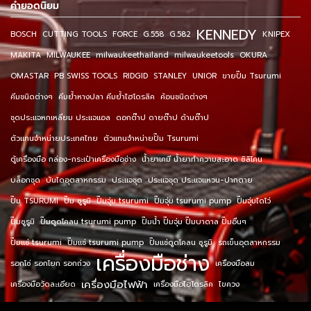
คำยอดนิยม
KENNEDY
BOSCH
CUTTING TOOLS
FORCE
G.558
G.582
KNIPEX
MAKITA
MILWAUKEE
milwaukeethailand
milwaukeetools
OKURA
OMASTAR
PB SWISS TOOLS
RIDGID
STANLEY
UNIOR
ขายปั๊ม Tsurumi
คีมชนิดต่างๆ
คีมย้ำหางปลา คีมย้ำไฮโดรลิค
ค้อนชนิดต่างๆ
ชุดประแจหกเหลี่ยม ประแจแอล
ดอกต๊าป ดายต๊าป ด้ามต๊าป
ตัวแทนจำหน่ายประเทศไทย
ตัวแทนจำหน่ายปั๊ม Tsurumi
ตู้เครื่องมือ กล่อง-กระเป๋าเครื่องมือช่าง
น้ำยาเคมี น้ำยาทำความสะอาด ซิลิโคน
บล็อกชุด
บันไดอุตสาหกรรม
ประแจชุด
ประแจชุด ประแจแหวน-ปากตาย
ปั๊ม TSURUMI
ปั๊ม ซูรูมิ
ปั๊มจุ่ม tsurumi
ปั๊มจุ่ม tsurumi pump
ปั๊มจุ่มไดโว่
ปั๊มซูรูมิ
ปั๊มดูดโคลน tsurumi pump
ปั๊มน้ำ ปั๊มจุ่ม ปั๊มบาดาล ปั๊มอื่นๆ
ปั๊มแช่ tsurumi
ปั๊มแช่ tsurumi pump
ปั๊มแช่ดูดโคลน ซูรูมิ
รถเข็นอุตสาหกรรม
เครื่องมือช่าง
รอกโซ่ รอกโยก รอกถ่วง
เครื่องมือลม
เครื่องมือไฟฟ้า
เครื่องมือวัดละเอียด
เครื่องมือไฮโดรลิค
ไขควง