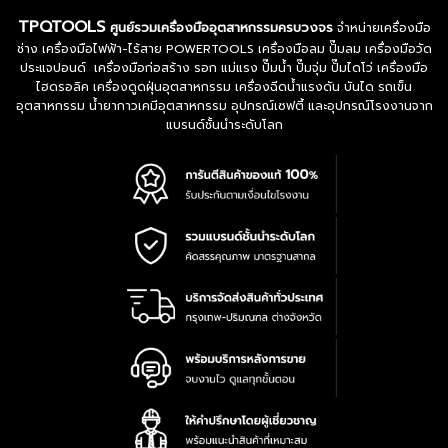
TPQTOOLS
ศูนย์รวมเครื่องมืออุตสาหกรรมครบวงจร
จำหน่ายเครื่องมือ
ช่าง เครื่องมือไฟฟ้า-ไร้สาย POWERTOOLS เครื่องมือลม ปั๊มลม เครื่องมือวัด
ประแจปอนด์ เครื่องมือก่อสร้าง รอก แม่แรง ปั๊มน้ำ ปั๊มจุ่ม ปั๊มไดโว่ เครื่องมือ
ไฮดรอลิค เครื่องดูดฝุ่นอุตสาหกรรม เครื่องฉีดน้ำแรงดัน บันได รถเข็น
อุตสาหกรรม น้ำยากาวเคมีอุตสาหกรรม อุปกรณ์เซฟตี้ และอุปกรณ์โรงงานจาก
แบรนด์ชั้นนำระดับโลก