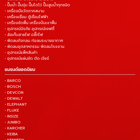
• ปั๊มน้ำ ปั๊มจุ่ม ปั๊มไดโว่ ปั๊มสูบน้ำทุกชนิด
• เครื่องมือวัดภาคสนาม
• เครื่องเชื่อม ตู้เชื่อมไฟฟ้า
• เครื่องขัดพื้น เครื่องปั่นเงาพื้น
• อุปกรณ์นิรภัย อุปกรณ์เซฟตี้
• ล้อเก็บสายไฟ ปลั๊กไฟ
• พัดลมถังกลม ท่อลมระบายอากาศ
• พัดลมอุตสาหกรรม พัดลมโรงงาน
• อุปกรณ์แพ็คสินค้า
• อุปกรณ์แผ่นขัด ตัด เจียร์
แบรนด์ยอดนิยม
• BARCO
• BOSCH
• DEVCON
• DEWALT
• ELEPHANT
• FLUKE
• INSIZE
• JUMBO
• KARCHER
• KEIBA