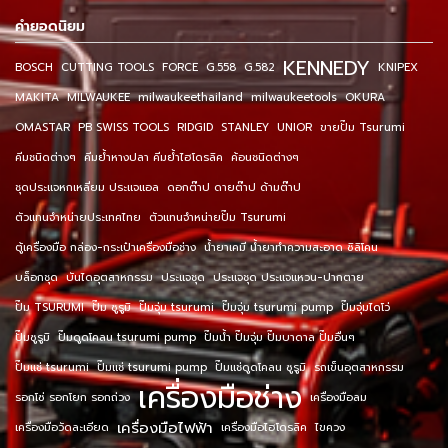
คำยอดนิยม
KENNEDY
BOSCH
CUTTING TOOLS
FORCE
G.558
G.582
KNIPEX
MAKITA
MILWAUKEE
milwaukeethailand
milwaukeetools
OKURA
OMASTAR
PB SWISS TOOLS
RIDGID
STANLEY
UNIOR
ขายปั๊ม Tsurumi
คีมชนิดต่างๆ
คีมย้ำหางปลา คีมย้ำไฮโดรลิค
ค้อนชนิดต่างๆ
ชุดประแจหกเหลี่ยม ประแจแอล
ดอกต๊าป ดายต๊าป ด้ามต๊าป
ตัวแทนจำหน่ายประเทศไทย
ตัวแทนจำหน่ายปั๊ม Tsurumi
ตู้เครื่องมือ กล่อง-กระเป๋าเครื่องมือช่าง
น้ำยาเคมี น้ำยาทำความสะอาด ซิลิโคน
บล็อกชุด
บันไดอุตสาหกรรม
ประแจชุด
ประแจชุด ประแจแหวน-ปากตาย
ปั๊ม TSURUMI
ปั๊ม ซูรูมิ
ปั๊มจุ่ม tsurumi
ปั๊มจุ่ม tsurumi pump
ปั๊มจุ่มไดโว่
ปั๊มซูรูมิ
ปั๊มดูดโคลน tsurumi pump
ปั๊มน้ำ ปั๊มจุ่ม ปั๊มบาดาล ปั๊มอื่นๆ
ปั๊มแช่ tsurumi
ปั๊มแช่ tsurumi pump
ปั๊มแช่ดูดโคลน ซูรูมิ
รถเข็นอุตสาหกรรม
เครื่องมือช่าง
รอกโซ่ รอกโยก รอกถ่วง
เครื่องมือลม
เครื่องมือไฟฟ้า
เครื่องมือวัดละเอียด
เครื่องมือไฮโดรลิค
ไขควง