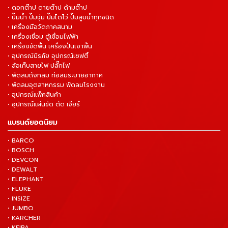
• ดอกต๊าป ดายต๊าป ด้ามต๊าป
• ปั๊มน้ำ ปั๊มจุ่ม ปั๊มไดโว่ ปั๊มสูบน้ำทุกชนิด
• เครื่องมือวัดภาคสนาม
• เครื่องเชื่อม ตู้เชื่อมไฟฟ้า
• เครื่องขัดพื้น เครื่องปั่นเงาพื้น
• อุปกรณ์นิรภัย อุปกรณ์เซฟตี้
• ล้อเก็บสายไฟ ปลั๊กไฟ
• พัดลมถังกลม ท่อลมระบายอากาศ
• พัดลมอุตสาหกรรม พัดลมโรงงาน
• อุปกรณ์แพ็คสินค้า
• อุปกรณ์แผ่นขัด ตัด เจียร์
แบรนด์ยอดนิยม
• BARCO
• BOSCH
• DEVCON
• DEWALT
• ELEPHANT
• FLUKE
• INSIZE
• JUMBO
• KARCHER
• KEIBA