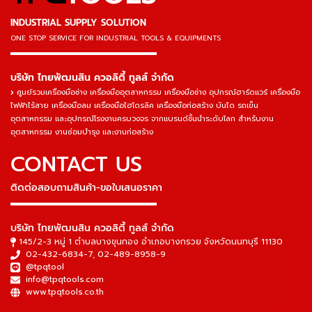
INDUSTRIAL SUPPLY SOLUTION
ONE STOP SERVICE
FOR INDUSTRIAL TOOLS & EQUIPMENTS
▬▬▬▬▬▬▬▬▬▬▬▬▬▬▬
บริษัท ไทยพัฒนสิน ควอลิตี้ ทูลส์ จำกัด
ศูนย์รวมเครื่องมือช่าง เครื่องมืออุตสาหกรรม เครื่องมือช่าง อุปกรณ์ฮาร์ดแวร์ เครื่องมือ
ไฟฟ้าไร้สาย เครื่องมือลม เครื่องมือไฮโดรลิค เครื่องมือก่อสร้าง บันได รถเข็น
อุตสาหกรรม และอุปกรณ์โรงงานครบวงจร จากแบรนด์ชั้นนำระดับโลก สำหรับงาน
อุตสาหกรรม งานซ่อมบำรุง และงานก่อสร้าง
CONTACT US
ติดต่อสอบถามสินค้า-ขอใบเสนอราคา
▬▬▬▬▬▬▬▬▬▬▬▬▬▬▬
บริษัท ไทยพัฒนสิน ควอลิตี้ ทูลส์ จำกัด
145/2-3 หมู่ 1 ตำบลบางขุนกอง อำเภอบางกรวย จังหวัดนนทบุรี 11130
02-432-6834-7
,
02-489-8958-9
@tpqtool
info@tpqtools.com
www.tpqtools.co.th