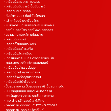
• เครื่องมือลม AIR TOOLS
• เครื่องมืออัดจารบี ปั๊มอัดจารบี
• เครื่องมือไฮโดรลิค
• คีมย้ำหางปลา คีมย้ำไฮโดรลิค
• เต่าเคลื่อนย้ายเครื่องจักร
• แม่แรงกระปุก แม่แรงตะเข้ แม่แรงลม
• รอกโซ่ รอดโยก รอกไฟฟ้า รอกสลิง
• สว่านแท่นแม่เหล็ก แท่นสว่าน
• เครื่องมือก่อสร้าง
• เครื่องต๊าปเกลียวไฟฟ้า
• เครื่องมือออโตเมทีฟ
• เครื่องมือวัดละเอียด
• เวอร์เนียคาลิปเปอร์ ดิจิตอลเวอร์เนีย
• ตลับเมตร เครื่องวัดระยะเลเซอร์
• เครื่องฉีดน้ำแรงดันสูง
• เครื่องดูดฝุ่นอุตสาหกรรม
• เครื่องล้างท่ออุตสาหกรรม
• เครื่องมือเวิร์คช็อป DIY
• ปั๊มลมสายพาน ปั๊มลมออยล์ฟรี ปั๊มลมทุกชนิด
• ปันไดอลูมิเนียม บันไดไฟเบอร์กลาส
• รถเข็นอุตสาหกรรม รถเข็นเฉพาะทาง
• กาว น้ำยาเช็ครอยร้าว ซิลิโคน
• ดอกสว่าน ดอกเจาะ CUTTING TOOLS
• ดอกสว่าน-ดอกเจียร์คาร์ไบท์