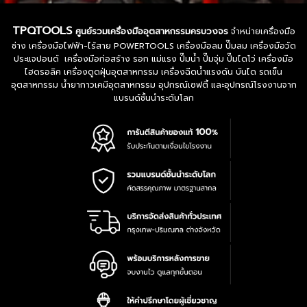
TPQTOOLS
ศูนย์รวมเครื่องมืออุตสาหกรรมครบวงจร
จำหน่ายเครื่องมือ
ช่าง เครื่องมือไฟฟ้า-ไร้สาย POWERTOOLS เครื่องมือลม ปั๊มลม เครื่องมือวัด
ประแจปอนด์ เครื่องมือก่อสร้าง รอก แม่แรง ปั๊มน้ำ ปั๊มจุ่ม ปั๊มไดโว่ เครื่องมือ
ไฮดรอลิค เครื่องดูดฝุ่นอุตสาหกรรม เครื่องฉีดน้ำแรงดัน บันได รถเข็น
อุตสาหกรรม น้ำยากาวเคมีอุตสาหกรรม อุปกรณ์เซฟตี้ และอุปกรณ์โรงงานจาก
แบรนด์ชั้นนำระดับโลก