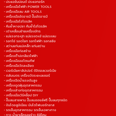
• ประแจขันปอนด์ ประแจทอร์ค
• เครื่องมือไฟฟ้า POWER TOOLS
• เครื่องมือลม AIR TOOLS
• เครื่องมืออัดจารบี ปั๊มอัดจารบี
• เครื่องมือไฮโดรลิค
• คีมย้ำหางปลา คีมย้ำไฮโดรลิค
• เต่าเคลื่อนย้ายเครื่องจักร
• แม่แรงกระปุก แม่แรงตะเข้ แม่แรงลม
• รอกโซ่ รอดโยก รอกไฟฟ้า รอกสลิง
• สว่านแท่นแม่เหล็ก แท่นสว่าน
• เครื่องมือก่อสร้าง
• เครื่องต๊าปเกลียวไฟฟ้า
• เครื่องมือออโตเมทีฟ
• เครื่องมือวัดละเอียด
• เวอร์เนียคาลิปเปอร์ ดิจิตอลเวอร์เนีย
• ตลับเมตร เครื่องวัดระยะเลเซอร์
• เครื่องฉีดน้ำแรงดันสูง
• เครื่องดูดฝุ่นอุตสาหกรรม
• เครื่องล้างท่ออุตสาหกรรม
• เครื่องมือเวิร์คช็อป DIY
• ปั๊มลมสายพาน ปั๊มลมออยล์ฟรี ปั๊มลมทุกชนิด
• ปันไดอลูมิเนียม บันไดไฟเบอร์กลาส
• รถเข็นอุตสาหกรรม รถเข็นเฉพาะทาง
• กาว น้ำยาเช็ครอยร้าว ซิลิโคน