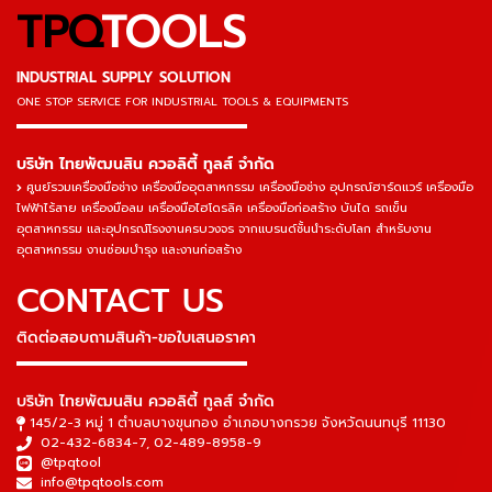
TPQ
TOOLS
INDUSTRIAL SUPPLY SOLUTION
ONE STOP SERVICE
FOR INDUSTRIAL TOOLS & EQUIPMENTS
▬▬▬▬▬▬▬▬▬▬▬▬▬▬▬
บริษัท ไทยพัฒนสิน ควอลิตี้ ทูลส์ จำกัด
ศูนย์รวมเครื่องมือช่าง เครื่องมืออุตสาหกรรม เครื่องมือช่าง อุปกรณ์ฮาร์ดแวร์ เครื่องมือ
ไฟฟ้าไร้สาย เครื่องมือลม เครื่องมือไฮโดรลิค เครื่องมือก่อสร้าง บันได รถเข็น
อุตสาหกรรม และอุปกรณ์โรงงานครบวงจร จากแบรนด์ชั้นนำระดับโลก สำหรับงาน
อุตสาหกรรม งานซ่อมบำรุง และงานก่อสร้าง
CONTACT US
ติดต่อสอบถามสินค้า-ขอใบเสนอราคา
▬▬▬▬▬▬▬▬▬▬▬▬▬▬▬
บริษัท ไทยพัฒนสิน ควอลิตี้ ทูลส์ จำกัด
145/2-3 หมู่ 1 ตำบลบางขุนกอง อำเภอบางกรวย จังหวัดนนทบุรี 11130
02-432-6834-7
,
02-489-8958-9
@tpqtool
info@tpqtools.com