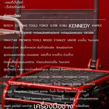
• แผนที่เว็บไซต์
• เว็บไซต์ในเครือ
คำยอดนิยม
KENNEDY
BOSCH
CUTTING TOOLS
FORCE
G.558
G.582
KNIPEX
MAKITA
MILWAUKEE
milwaukeethailand
milwaukeetools
OKURA
OMASTAR
PB SWISS TOOLS
RIDGID
STANLEY
UNIOR
ขายปั๊ม Tsurumi
คีมชนิดต่างๆ
คีมย้ำหางปลา คีมย้ำไฮโดรลิค
ค้อนชนิดต่างๆ
ชุดประแจหกเหลี่ยม ประแจแอล
ดอกต๊าป ดายต๊าป ด้ามต๊าป
ตัวแทนจำหน่ายประเทศไทย
ตัวแทนจำหน่ายปั๊ม Tsurumi
ตู้เครื่องมือ กล่อง-กระเป๋าเครื่องมือช่าง
น้ำยาเคมี น้ำยาทำความสะอาด ซิลิโคน
บล็อกชุด
บันไดอุตสาหกรรม
ประแจชุด
ประแจชุด ประแจแหวน-ปากตาย
ปั๊ม TSURUMI
ปั๊ม ซูรูมิ
ปั๊มจุ่ม tsurumi
ปั๊มจุ่ม tsurumi pump
ปั๊มจุ่มไดโว่
ปั๊มซูรูมิ
ปั๊มดูดโคลน tsurumi pump
ปั๊มน้ำ ปั๊มจุ่ม ปั๊มบาดาล ปั๊มอื่นๆ
ปั๊มแช่ tsurumi
ปั๊มแช่ tsurumi pump
ปั๊มแช่ดูดโคลน ซูรูมิ
รถเข็นอุตสาหกรรม
เครื่องมือช่าง
รอกโซ่ รอกโยก รอกถ่วง
เครื่องมือลม