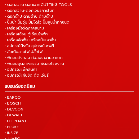
• ดอกสว่าน ดอกเจาะ CUTTING TOOLS
• ดอกสว่าน-ดอกเจียร์คาร์ไบท์
• ดอกต๊าป ดายต๊าป ด้ามต๊าป
• ปั๊มน้ำ ปั๊มจุ่ม ปั๊มไดโว่ ปั๊มสูบน้ำทุกชนิด
• เครื่องมือวัดภาคสนาม
• เครื่องเชื่อม ตู้เชื่อมไฟฟ้า
• เครื่องขัดพื้น เครื่องปั่นเงาพื้น
• อุปกรณ์นิรภัย อุปกรณ์เซฟตี้
• ล้อเก็บสายไฟ ปลั๊กไฟ
• พัดลมถังกลม ท่อลมระบายอากาศ
• พัดลมอุตสาหกรรม พัดลมโรงงาน
• อุปกรณ์แพ็คสินค้า
• อุปกรณ์แผ่นขัด ตัด เจียร์
แบรนด์ยอดนิยม
• BARCO
• BOSCH
• DEVCON
• DEWALT
• ELEPHANT
• FLUKE
• INSIZE
• JUMBO