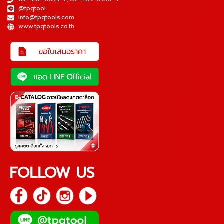
@tpqtool
info@tpqtools.com
www.tpqtools.co.th
FOLLOW US