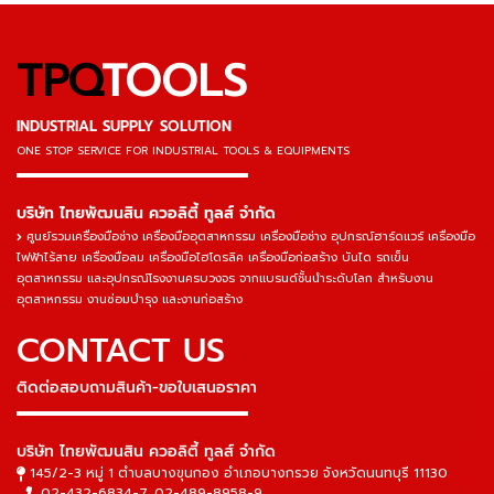
TPQ
TOOLS
INDUSTRIAL SUPPLY SOLUTION
ONE STOP SERVICE
FOR INDUSTRIAL TOOLS & EQUIPMENTS
▬▬▬▬▬▬▬▬▬▬▬▬▬▬▬
บริษัท ไทยพัฒนสิน ควอลิตี้ ทูลส์ จำกัด
ศูนย์รวมเครื่องมือช่าง เครื่องมืออุตสาหกรรม เครื่องมือช่าง อุปกรณ์ฮาร์ดแวร์ เครื่องมือ
ไฟฟ้าไร้สาย เครื่องมือลม เครื่องมือไฮโดรลิค เครื่องมือก่อสร้าง บันได รถเข็น
อุตสาหกรรม และอุปกรณ์โรงงานครบวงจร จากแบรนด์ชั้นนำระดับโลก สำหรับงาน
อุตสาหกรรม งานซ่อมบำรุง และงานก่อสร้าง
CONTACT US
ติดต่อสอบถามสินค้า-ขอใบเสนอราคา
▬▬▬▬▬▬▬▬▬▬▬▬▬▬▬
บริษัท ไทยพัฒนสิน ควอลิตี้ ทูลส์ จำกัด
145/2-3 หมู่ 1 ตำบลบางขุนกอง อำเภอบางกรวย จังหวัดนนทบุรี 11130
02-432-6834-7
,
02-489-8958-9