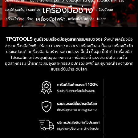
ปั๊มแช่ tsurumi
ปั๊มแช่ tsurumi pump
ปั๊มแช่ดูดโคลน ซูรูมิ
รถเข็นอุตสาหกรรม
เครื่องมือช่าง
รอกโซ่ รอกโยก รอกถ่วง
เครื่องมือลม
เครื่องมือไฟฟ้า
เครื่องมือวัดละเอียด
เครื่องมือไฮโดรลิค
ไขควง
TPQTOOLS
ศูนย์รวมเครื่องมืออุตสาหกรรมครบวงจร
จำหน่ายเครื่องมือ
ช่าง เครื่องมือไฟฟ้า-ไร้สาย POWERTOOLS เครื่องมือลม ปั๊มลม เครื่องมือวัด
ประแจปอนด์ เครื่องมือก่อสร้าง รอก แม่แรง ปั๊มน้ำ ปั๊มจุ่ม ปั๊มไดโว่ เครื่องมือ
ไฮดรอลิค เครื่องดูดฝุ่นอุตสาหกรรม เครื่องฉีดน้ำแรงดัน บันได รถเข็น
อุตสาหกรรม น้ำยากาวเคมีอุตสาหกรรม อุปกรณ์เซฟตี้ และอุปกรณ์โรงงานจาก
แบรนด์ชั้นนำระดับโลก