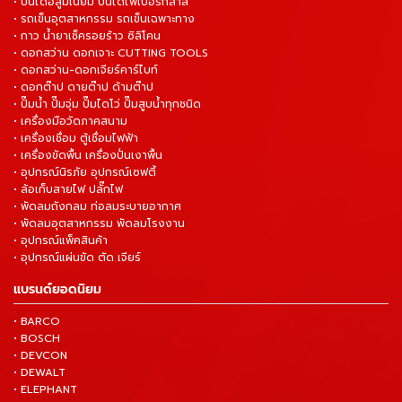
• ปันไดอลูมิเนียม บันไดไฟเบอร์กลาส
• รถเข็นอุตสาหกรรม รถเข็นเฉพาะทาง
• กาว น้ำยาเช็ครอยร้าว ซิลิโคน
• ดอกสว่าน ดอกเจาะ CUTTING TOOLS
• ดอกสว่าน-ดอกเจียร์คาร์ไบท์
• ดอกต๊าป ดายต๊าป ด้ามต๊าป
• ปั๊มน้ำ ปั๊มจุ่ม ปั๊มไดโว่ ปั๊มสูบน้ำทุกชนิด
• เครื่องมือวัดภาคสนาม
• เครื่องเชื่อม ตู้เชื่อมไฟฟ้า
• เครื่องขัดพื้น เครื่องปั่นเงาพื้น
• อุปกรณ์นิรภัย อุปกรณ์เซฟตี้
• ล้อเก็บสายไฟ ปลั๊กไฟ
• พัดลมถังกลม ท่อลมระบายอากาศ
• พัดลมอุตสาหกรรม พัดลมโรงงาน
• อุปกรณ์แพ็คสินค้า
• อุปกรณ์แผ่นขัด ตัด เจียร์
แบรนด์ยอดนิยม
• BARCO
• BOSCH
• DEVCON
• DEWALT
• ELEPHANT