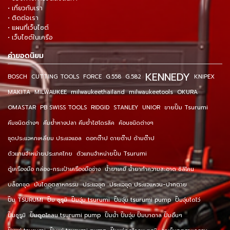
• เกี่ยวกับเรา
• ติดต่อเรา
• แผนที่เว็บไซต์
• เว็บไซต์ในเครือ
คำยอดนิยม
KENNEDY
BOSCH
CUTTING TOOLS
FORCE
G.558
G.582
KNIPEX
MAKITA
MILWAUKEE
milwaukeethailand
milwaukeetools
OKURA
OMASTAR
PB SWISS TOOLS
RIDGID
STANLEY
UNIOR
ขายปั๊ม Tsurumi
คีมชนิดต่างๆ
คีมย้ำหางปลา คีมย้ำไฮโดรลิค
ค้อนชนิดต่างๆ
ชุดประแจหกเหลี่ยม ประแจแอล
ดอกต๊าป ดายต๊าป ด้ามต๊าป
ตัวแทนจำหน่ายประเทศไทย
ตัวแทนจำหน่ายปั๊ม Tsurumi
ตู้เครื่องมือ กล่อง-กระเป๋าเครื่องมือช่าง
น้ำยาเคมี น้ำยาทำความสะอาด ซิลิโคน
บล็อกชุด
บันไดอุตสาหกรรม
ประแจชุด
ประแจชุด ประแจแหวน-ปากตาย
ปั๊ม TSURUMI
ปั๊ม ซูรูมิ
ปั๊มจุ่ม tsurumi
ปั๊มจุ่ม tsurumi pump
ปั๊มจุ่มไดโว่
ปั๊มซูรูมิ
ปั๊มดูดโคลน tsurumi pump
ปั๊มน้ำ ปั๊มจุ่ม ปั๊มบาดาล ปั๊มอื่นๆ