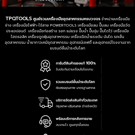
TPQTOOLS
ศูนย์รวมเครื่องมืออุตสาหกรรมครบวงจร
จำหน่ายเครื่องมือ
ช่าง เครื่องมือไฟฟ้า-ไร้สาย POWERTOOLS เครื่องมือลม ปั๊มลม เครื่องมือวัด
ประแจปอนด์ เครื่องมือก่อสร้าง รอก แม่แรง ปั๊มน้ำ ปั๊มจุ่ม ปั๊มไดโว่ เครื่องมือ
ไฮดรอลิค เครื่องดูดฝุ่นอุตสาหกรรม เครื่องฉีดน้ำแรงดัน บันได รถเข็น
อุตสาหกรรม น้ำยากาวเคมีอุตสาหกรรม อุปกรณ์เซฟตี้ และอุปกรณ์โรงงานจาก
แบรนด์ชั้นนำระดับโลก