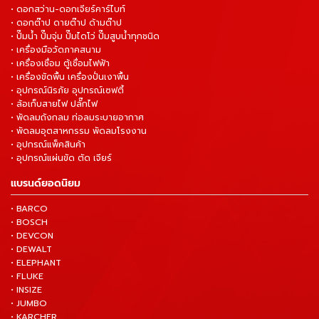
• ดอกสว่าน-ดอกเจียร์คาร์ไบท์
• ดอกต๊าป ดายต๊าป ด้ามต๊าป
• ปั๊มน้ำ ปั๊มจุ่ม ปั๊มไดโว่ ปั๊มสูบน้ำทุกชนิด
• เครื่องมือวัดภาคสนาม
• เครื่องเชื่อม ตู้เชื่อมไฟฟ้า
• เครื่องขัดพื้น เครื่องปั่นเงาพื้น
• อุปกรณ์นิรภัย อุปกรณ์เซฟตี้
• ล้อเก็บสายไฟ ปลั๊กไฟ
• พัดลมถังกลม ท่อลมระบายอากาศ
• พัดลมอุตสาหกรรม พัดลมโรงงาน
• อุปกรณ์แพ็คสินค้า
• อุปกรณ์แผ่นขัด ตัด เจียร์
แบรนด์ยอดนิยม
• BARCO
• BOSCH
• DEVCON
• DEWALT
• ELEPHANT
• FLUKE
• INSIZE
• JUMBO
• KARCHER