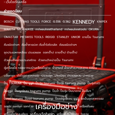
• เว็บไซต์ในเครือ
คำยอดนิยม
KENNEDY
BOSCH
CUTTING TOOLS
FORCE
G.558
G.582
KNIPEX
MAKITA
MILWAUKEE
milwaukeethailand
milwaukeetools
OKURA
OMASTAR
PB SWISS TOOLS
RIDGID
STANLEY
UNIOR
ขายปั๊ม Tsurumi
คีมชนิดต่างๆ
คีมย้ำหางปลา คีมย้ำไฮโดรลิค
ค้อนชนิดต่างๆ
ชุดประแจหกเหลี่ยม ประแจแอล
ดอกต๊าป ดายต๊าป ด้ามต๊าป
ตัวแทนจำหน่ายประเทศไทย
ตัวแทนจำหน่ายปั๊ม Tsurumi
ตู้เครื่องมือ กล่อง-กระเป๋าเครื่องมือช่าง
น้ำยาเคมี น้ำยาทำความสะอาด ซิลิโคน
บล็อกชุด
บันไดอุตสาหกรรม
ประแจชุด
ประแจชุด ประแจแหวน-ปากตาย
ปั๊ม TSURUMI
ปั๊ม ซูรูมิ
ปั๊มจุ่ม tsurumi
ปั๊มจุ่ม tsurumi pump
ปั๊มจุ่มไดโว่
ปั๊มซูรูมิ
ปั๊มดูดโคลน tsurumi pump
ปั๊มน้ำ ปั๊มจุ่ม ปั๊มบาดาล ปั๊มอื่นๆ
ปั๊มแช่ tsurumi
ปั๊มแช่ tsurumi pump
ปั๊มแช่ดูดโคลน ซูรูมิ
รถเข็นอุตสาหกรรม
เครื่องมือช่าง
รอกโซ่ รอกโยก รอกถ่วง
เครื่องมือลม
เครื่องมือไฟฟ้า
เครื่องมือวัดละเอียด
เครื่องมือไฮโดรลิค
ไขควง