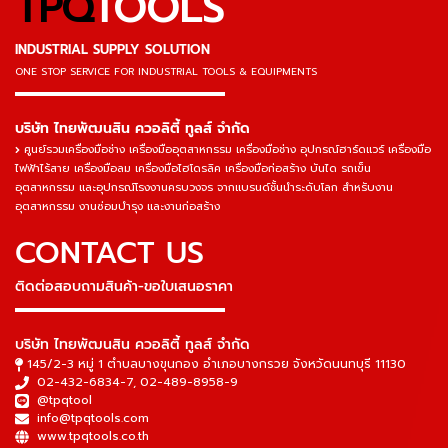
TPQ
TOOLS
INDUSTRIAL SUPPLY SOLUTION
ONE STOP SERVICE
FOR INDUSTRIAL TOOLS & EQUIPMENTS
▬▬▬▬▬▬▬▬▬▬▬▬▬▬▬
บริษัท ไทยพัฒนสิน ควอลิตี้ ทูลส์ จำกัด
ศูนย์รวมเครื่องมือช่าง เครื่องมืออุตสาหกรรม เครื่องมือช่าง อุปกรณ์ฮาร์ดแวร์ เครื่องมือ
ไฟฟ้าไร้สาย เครื่องมือลม เครื่องมือไฮโดรลิค เครื่องมือก่อสร้าง บันได รถเข็น
อุตสาหกรรม และอุปกรณ์โรงงานครบวงจร จากแบรนด์ชั้นนำระดับโลก สำหรับงาน
อุตสาหกรรม งานซ่อมบำรุง และงานก่อสร้าง
CONTACT US
ติดต่อสอบถามสินค้า-ขอใบเสนอราคา
▬▬▬▬▬▬▬▬▬▬▬▬▬▬▬
บริษัท ไทยพัฒนสิน ควอลิตี้ ทูลส์ จำกัด
145/2-3 หมู่ 1 ตำบลบางขุนกอง อำเภอบางกรวย จังหวัดนนทบุรี 11130
02-432-6834-7
,
02-489-8958-9
@tpqtool
info@tpqtools.com
www.tpqtools.co.th