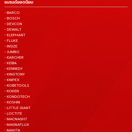
แบรนด์ยอดนิยม
• BARCO
• BOSCH
• DEVCON
• DEWALT
• ELEPHANT
• FLUKE
• INSIZE
• JUMBO
• KARCHER
• KEIBA
• KENNEDY
• KINGTONY
• KNIPEX
• KOBETOOLS
• KOKEN
• KONDOTECH
• KOSHIN
• LITTLE GIANT
• LOCTITE
• MACNAGHT
• MAGNAFLUX
• MAKITA