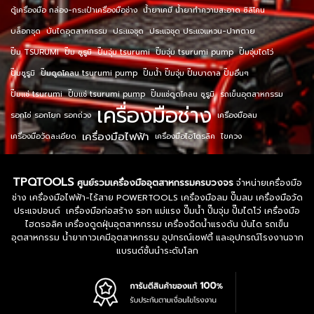
ตู้เครื่องมือ กล่อง-กระเป๋าเครื่องมือช่าง
น้ำยาเคมี น้ำยาทำความสะอาด ซิลิโคน
บล็อกชุด
บันไดอุตสาหกรรม
ประแจชุด
ประแจชุด ประแจแหวน-ปากตาย
ปั๊ม TSURUMI
ปั๊ม ซูรูมิ
ปั๊มจุ่ม tsurumi
ปั๊มจุ่ม tsurumi pump
ปั๊มจุ่มไดโว่
ปั๊มซูรูมิ
ปั๊มดูดโคลน tsurumi pump
ปั๊มน้ำ ปั๊มจุ่ม ปั๊มบาดาล ปั๊มอื่นๆ
ปั๊มแช่ tsurumi
ปั๊มแช่ tsurumi pump
ปั๊มแช่ดูดโคลน ซูรูมิ
รถเข็นอุตสาหกรรม
เครื่องมือช่าง
รอกโซ่ รอกโยก รอกถ่วง
เครื่องมือลม
เครื่องมือไฟฟ้า
เครื่องมือวัดละเอียด
เครื่องมือไฮโดรลิค
ไขควง
TPQTOOLS
ศูนย์รวมเครื่องมืออุตสาหกรรมครบวงจร
จำหน่ายเครื่องมือ
ช่าง เครื่องมือไฟฟ้า-ไร้สาย POWERTOOLS เครื่องมือลม ปั๊มลม เครื่องมือวัด
ประแจปอนด์ เครื่องมือก่อสร้าง รอก แม่แรง ปั๊มน้ำ ปั๊มจุ่ม ปั๊มไดโว่ เครื่องมือ
ไฮดรอลิค เครื่องดูดฝุ่นอุตสาหกรรม เครื่องฉีดน้ำแรงดัน บันได รถเข็น
อุตสาหกรรม น้ำยากาวเคมีอุตสาหกรรม อุปกรณ์เซฟตี้ และอุปกรณ์โรงงานจาก
แบรนด์ชั้นนำระดับโลก