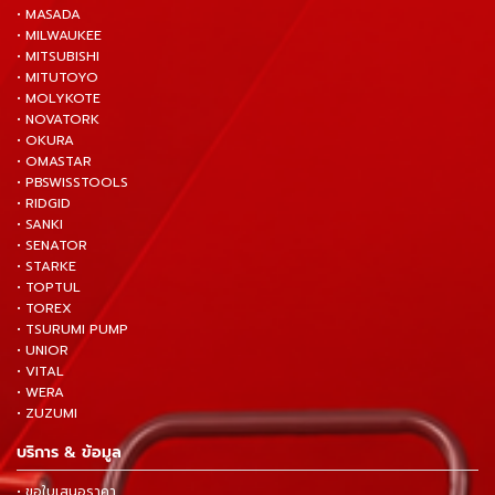
• MASADA
• MILWAUKEE
• MITSUBISHI
• MITUTOYO
• MOLYKOTE
• NOVATORK
• OKURA
• OMASTAR
• PBSWISSTOOLS
• RIDGID
• SANKI
• SENATOR
• STARKE
• TOPTUL
• TOREX
• TSURUMI PUMP
• UNIOR
• VITAL
• WERA
• ZUZUMI
บริการ & ข้อมูล
• ขอใบเสนอราคา