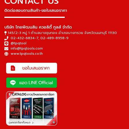
CONTACT US
ติดต่อสอบถามสินค้า-ขอใบเสนอราคา
▬▬▬▬▬▬▬▬▬▬▬▬▬▬▬
บริษัท ไทยพัฒนสิน ควอลิตี้ ทูลส์ จำกัด
145/2-3 หมู่ 1 ตำบลบางขุนกอง อำเภอบางกรวย จังหวัดนนทบุรี 11130
02-432-6834-7
,
02-489-8958-9
@tpqtool
info@tpqtools.com
www.tpqtools.co.th