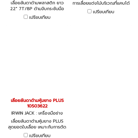
กว่าฟันที่ไม่ได้ชุบแข็ง 6-8 เท่า
เลื่อยลันดาด้ามพลาสติก ยาว
การเลื่อยแต่งไม้บริเวณที่แคบได้
22" 7T/8P ด้ามจับกระชับมือ
อย่างละเอียด
เปรียบเทียบ
น้ำหนักเบา แข็งแรงทนทานด้วย
เปรียบเทียบ
คุณภาพจาก JACK
เลื่อยลันดาด้ามหุ้มยาง PLUS
10503622
IRWIN JACK : เครื่องมือช่าง
เลื่อยลันดาด้ามหุ้มยาง PLUS
สุดยอดใบเลื่อย เหมาะกับการตัด
วัสดุหลากหลายประเภท ตัดได้
เปรียบเทียบ