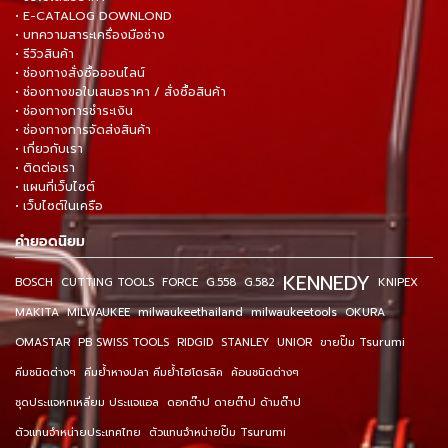
• E-CATALOG DOWNLOND
• บทความสาระเครื่องมือช่าง
• รีวิวสินค้า
• ช่องทางสั่งซื้อออนไลน์
• ช่องทางขอใบเสนอราคา / สั่งซื้อสินค้า
• ช่องทางการชำระเงิน
• ช่องทางการจัดส่งสินค้า
• เกี่ยวกับเรา
• ติดต่อเรา
• แผนที่เว็บไซต์
• เว็บไซต์ในเครือ
คำยอดนิยม
KENNEDY
BOSCH
CUTTING TOOLS
FORCE
G.558
G.582
KNIPEX
MAKITA
MILWAUKEE
milwaukeethailand
milwaukeetools
OKURA
OMASTAR
PB SWISS TOOLS
RIDGID
STANLEY
UNIOR
ขายปั๊ม Tsurumi
คีมชนิดต่างๆ
คีมย้ำหางปลา คีมย้ำไฮโดรลิค
ค้อนชนิดต่างๆ
ชุดประแจหกเหลี่ยม ประแจแอล
ดอกต๊าป ดายต๊าป ด้ามต๊าป
ตัวแทนจำหน่ายประเทศไทย
ตัวแทนจำหน่ายปั๊ม Tsurumi