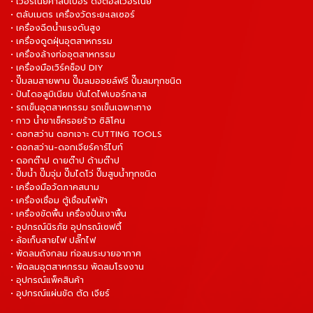
• เวอร์เนียคาลิปเปอร์ ดิจิตอลเวอร์เนีย
• ตลับเมตร เครื่องวัดระยะเลเซอร์
• เครื่องฉีดน้ำแรงดันสูง
• เครื่องดูดฝุ่นอุตสาหกรรม
• เครื่องล้างท่ออุตสาหกรรม
• เครื่องมือเวิร์คช็อป DIY
• ปั๊มลมสายพาน ปั๊มลมออยล์ฟรี ปั๊มลมทุกชนิด
• ปันไดอลูมิเนียม บันไดไฟเบอร์กลาส
• รถเข็นอุตสาหกรรม รถเข็นเฉพาะทาง
• กาว น้ำยาเช็ครอยร้าว ซิลิโคน
• ดอกสว่าน ดอกเจาะ CUTTING TOOLS
• ดอกสว่าน-ดอกเจียร์คาร์ไบท์
• ดอกต๊าป ดายต๊าป ด้ามต๊าป
• ปั๊มน้ำ ปั๊มจุ่ม ปั๊มไดโว่ ปั๊มสูบน้ำทุกชนิด
• เครื่องมือวัดภาคสนาม
• เครื่องเชื่อม ตู้เชื่อมไฟฟ้า
• เครื่องขัดพื้น เครื่องปั่นเงาพื้น
• อุปกรณ์นิรภัย อุปกรณ์เซฟตี้
• ล้อเก็บสายไฟ ปลั๊กไฟ
• พัดลมถังกลม ท่อลมระบายอากาศ
• พัดลมอุตสาหกรรม พัดลมโรงงาน
• อุปกรณ์แพ็คสินค้า
• อุปกรณ์แผ่นขัด ตัด เจียร์