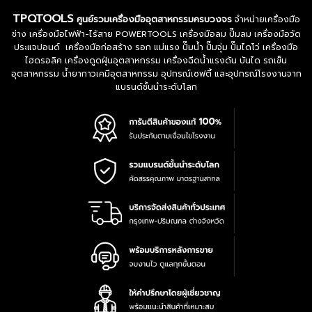
TPQTOOLS
ศูนย์รวมเครื่องมืออุตสาหกรรมครบวงจร
จำหน่ายเครื่องมือ
ช่าง เครื่องมือไฟฟ้า-ไร้สาย POWERTOOLS เครื่องมือลม ปั๊มลม เครื่องมือวัด
ประแจปอนด์ เครื่องมือก่อสร้าง รอก แม่แรง ปั๊มน้ำ ปั๊มจุ่ม ปั๊มไดโว่ เครื่องมือ
ไฮดรอลิค เครื่องดูดฝุ่นอุตสาหกรรม เครื่องฉีดน้ำแรงดัน บันได รถเข็น
อุตสาหกรรม น้ำยากาวเคมีอุตสาหกรรม อุปกรณ์เซฟตี้ และอุปกรณ์โรงงานจาก
แบรนด์ชั้นนำระดับโลก