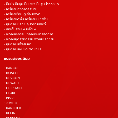
• ปั๊มน้ำ ปั๊มจุ่ม ปั๊มไดโว่ ปั๊มสูบน้ำทุกชนิด
• เครื่องมือวัดภาคสนาม
• เครื่องเชื่อม ตู้เชื่อมไฟฟ้า
• เครื่องขัดพื้น เครื่องปั่นเงาพื้น
• อุปกรณ์นิรภัย อุปกรณ์เซฟตี้
• ล้อเก็บสายไฟ ปลั๊กไฟ
• พัดลมถังกลม ท่อลมระบายอากาศ
• พัดลมอุตสาหกรรม พัดลมโรงงาน
• อุปกรณ์แพ็คสินค้า
• อุปกรณ์แผ่นขัด ตัด เจียร์
แบรนด์ยอดนิยม
• BARCO
• BOSCH
• DEVCON
• DEWALT
• ELEPHANT
• FLUKE
• INSIZE
• JUMBO
• KARCHER
• KEIBA