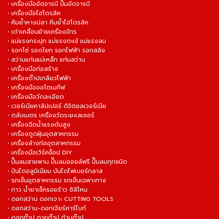
• เครื่องมืออัดจารบี ปั๊มอัดจารบี
• เครื่องมือไฮโดรลิค
• คีมย้ำหางปลา คีมย้ำไฮโดรลิค
• เต่าเคลื่อนย้ายเครื่องจักร
• แม่แรงกระปุก แม่แรงตะเข้ แม่แรงลม
• รอกโซ่ รอดโยก รอกไฟฟ้า รอกสลิง
• สว่านแท่นแม่เหล็ก แท่นสว่าน
• เครื่องมือก่อสร้าง
• เครื่องต๊าปเกลียวไฟฟ้า
• เครื่องมือออโตเมทีฟ
• เครื่องมือวัดละเอียด
• เวอร์เนียคาลิปเปอร์ ดิจิตอลเวอร์เนีย
• ตลับเมตร เครื่องวัดระยะเลเซอร์
• เครื่องฉีดน้ำแรงดันสูง
• เครื่องดูดฝุ่นอุตสาหกรรม
• เครื่องล้างท่ออุตสาหกรรม
• เครื่องมือเวิร์คช็อป DIY
• ปั๊มลมสายพาน ปั๊มลมออยล์ฟรี ปั๊มลมทุกชนิด
• ปันไดอลูมิเนียม บันไดไฟเบอร์กลาส
• รถเข็นอุตสาหกรรม รถเข็นเฉพาะทาง
• กาว น้ำยาเช็ครอยร้าว ซิลิโคน
• ดอกสว่าน ดอกเจาะ CUTTING TOOLS
• ดอกสว่าน-ดอกเจียร์คาร์ไบท์
• ดอกต๊าป ดายต๊าป ด้ามต๊าป