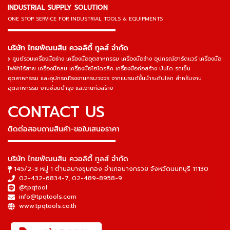
INDUSTRIAL SUPPLY SOLUTION
ONE STOP SERVICE
FOR INDUSTRIAL TOOLS & EQUIPMENTS
▬▬▬▬▬▬▬▬▬▬▬▬▬▬▬
บริษัท ไทยพัฒนสิน ควอลิตี้ ทูลส์ จำกัด
ศูนย์รวมเครื่องมือช่าง เครื่องมืออุตสาหกรรม เครื่องมือช่าง อุปกรณ์ฮาร์ดแวร์ เครื่องมือ
ไฟฟ้าไร้สาย เครื่องมือลม เครื่องมือไฮโดรลิค เครื่องมือก่อสร้าง บันได รถเข็น
อุตสาหกรรม และอุปกรณ์โรงงานครบวงจร จากแบรนด์ชั้นนำระดับโลก สำหรับงาน
อุตสาหกรรม งานซ่อมบำรุง และงานก่อสร้าง
CONTACT US
ติดต่อสอบถามสินค้า-ขอใบเสนอราคา
▬▬▬▬▬▬▬▬▬▬▬▬▬▬▬
บริษัท ไทยพัฒนสิน ควอลิตี้ ทูลส์ จำกัด
145/2-3 หมู่ 1 ตำบลบางขุนกอง อำเภอบางกรวย จังหวัดนนทบุรี 11130
02-432-6834-7
,
02-489-8958-9
@tpqtool
info@tpqtools.com
www.tpqtools.co.th