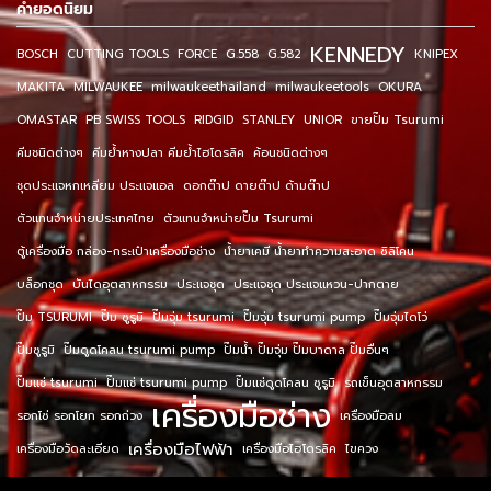
คำยอดนิยม
KENNEDY
BOSCH
CUTTING TOOLS
FORCE
G.558
G.582
KNIPEX
MAKITA
MILWAUKEE
milwaukeethailand
milwaukeetools
OKURA
OMASTAR
PB SWISS TOOLS
RIDGID
STANLEY
UNIOR
ขายปั๊ม Tsurumi
คีมชนิดต่างๆ
คีมย้ำหางปลา คีมย้ำไฮโดรลิค
ค้อนชนิดต่างๆ
ชุดประแจหกเหลี่ยม ประแจแอล
ดอกต๊าป ดายต๊าป ด้ามต๊าป
ตัวแทนจำหน่ายประเทศไทย
ตัวแทนจำหน่ายปั๊ม Tsurumi
ตู้เครื่องมือ กล่อง-กระเป๋าเครื่องมือช่าง
น้ำยาเคมี น้ำยาทำความสะอาด ซิลิโคน
บล็อกชุด
บันไดอุตสาหกรรม
ประแจชุด
ประแจชุด ประแจแหวน-ปากตาย
ปั๊ม TSURUMI
ปั๊ม ซูรูมิ
ปั๊มจุ่ม tsurumi
ปั๊มจุ่ม tsurumi pump
ปั๊มจุ่มไดโว่
ปั๊มซูรูมิ
ปั๊มดูดโคลน tsurumi pump
ปั๊มน้ำ ปั๊มจุ่ม ปั๊มบาดาล ปั๊มอื่นๆ
ปั๊มแช่ tsurumi
ปั๊มแช่ tsurumi pump
ปั๊มแช่ดูดโคลน ซูรูมิ
รถเข็นอุตสาหกรรม
เครื่องมือช่าง
รอกโซ่ รอกโยก รอกถ่วง
เครื่องมือลม
เครื่องมือไฟฟ้า
เครื่องมือวัดละเอียด
เครื่องมือไฮโดรลิค
ไขควง